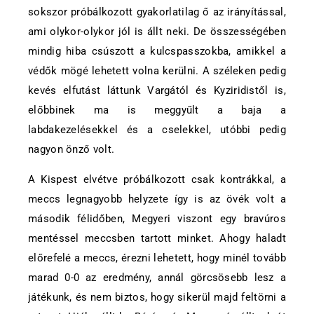
sokszor próbálkozott gyakorlatilag ő az irányítással,
ami olykor-olykor jól is állt neki. De összességében
mindig hiba csúszott a kulcspasszokba, amikkel a
védők mögé lehetett volna kerülni. A széleken pedig
kevés elfutást láttunk Vargától és Kyziridistől is,
előbbinek ma is meggyűlt a baja a
labdakezelésekkel és a cselekkel, utóbbi pedig
nagyon önző volt.
A Kispest elvétve próbálkozott csak kontrákkal, a
meccs legnagyobb helyzete így is az övék volt a
második félidőben, Megyeri viszont egy bravúros
mentéssel meccsben tartott minket. Ahogy haladt
előrefelé a meccs, érezni lehetett, hogy minél tovább
marad 0-0 az eredmény, annál görcsösebb lesz a
játékunk, és nem biztos, hogy sikerül majd feltörni a