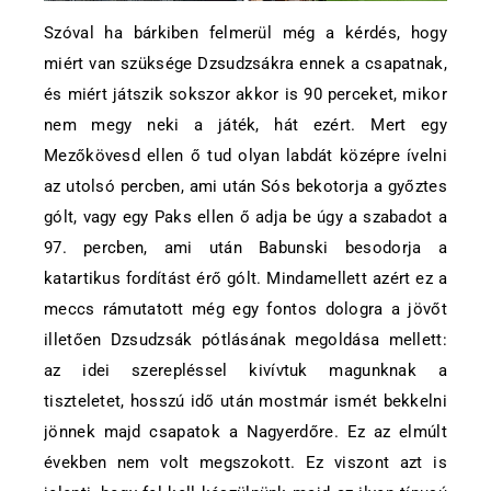
Szóval ha bárkiben felmerül még a kérdés, hogy
miért van szüksége Dzsudzsákra ennek a csapatnak,
és miért játszik sokszor akkor is 90 perceket, mikor
nem megy neki a játék, hát ezért. Mert egy
Mezőkövesd ellen ő tud olyan labdát középre ívelni
az utolsó percben, ami után Sós bekotorja a győztes
gólt, vagy egy Paks ellen ő adja be úgy a szabadot a
97. percben, ami után Babunski besodorja a
katartikus fordítást érő gólt. Mindamellett azért ez a
meccs rámutatott még egy fontos dologra a jövőt
illetően Dzsudzsák pótlásának megoldása mellett:
az idei szerepléssel kivívtuk magunknak a
tiszteletet, hosszú idő után mostmár ismét bekkelni
jönnek majd csapatok a Nagyerdőre. Ez az elmúlt
években nem volt megszokott. Ez viszont azt is