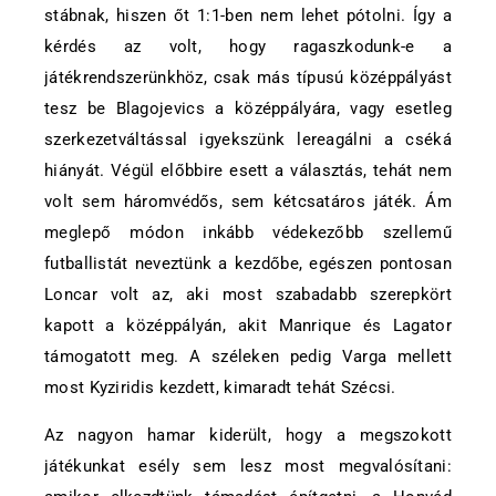
stábnak, hiszen őt 1:1-ben nem lehet pótolni. Így a
kérdés az volt, hogy ragaszkodunk-e a
játékrendszerünkhöz, csak más típusú középpályást
tesz be Blagojevics a középpályára, vagy esetleg
szerkezetváltással igyekszünk lereagálni a cséká
hiányát. Végül előbbire esett a választás, tehát nem
volt sem háromvédős, sem kétcsatáros játék. Ám
meglepő módon inkább védekezőbb szellemű
futballistát neveztünk a kezdőbe, egészen pontosan
Loncar volt az, aki most szabadabb szerepkört
kapott a középpályán, akit Manrique és Lagator
támogatott meg. A széleken pedig Varga mellett
most Kyziridis kezdett, kimaradt tehát Szécsi.
Az nagyon hamar kiderült, hogy a megszokott
játékunkat esély sem lesz most megvalósítani: