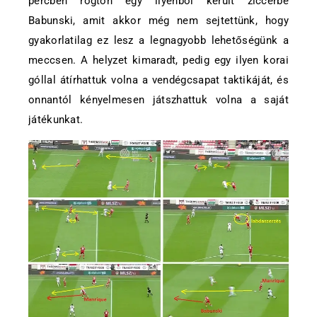
percben rögtön egy ilyenből került ziccerbe
Babunski, amit akkor még nem sejtettünk, hogy
gyakorlatilag ez lesz a legnagyobb lehetőségünk a
meccsen. A helyzet kimaradt, pedig egy ilyen korai
góllal átírhattuk volna a vendégcsapat taktikáját, és
onnantól kényelmesen játszhattuk volna a saját
játékunkat.