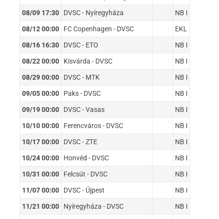
08/09 17:30
DVSC - Nyíregyháza
NB I
08/12 00:00
FC Copenhagen - DVSC
EKL
08/16 16:30
DVSC - ETO
NB I
08/22 00:00
Kisvárda - DVSC
NB I
08/29 00:00
DVSC - MTK
NB I
09/05 00:00
Paks - DVSC
NB I
09/19 00:00
DVSC - Vasas
NB I
10/10 00:00
Ferencváros - DVSC
NB I
10/17 00:00
DVSC - ZTE
NB I
10/24 00:00
Honvéd - DVSC
NB I
10/31 00:00
Felcsút - DVSC
NB I
11/07 00:00
DVSC - Újpest
NB I
11/21 00:00
Nyíregyháza - DVSC
NB I