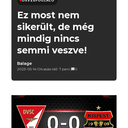
ÖSSZEFOGLALÓ
Ez most nem
sikerült, de még
mindig nincs
semmi veszve!
Balage
2023-05-14
/
Olvasási idő: 7 perc
/
0