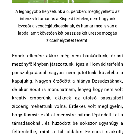
A legnagyobb helyzetünk a 6. percben: megfigyelhető az
intenzív letámadás a Kispest térfelén, nem hagyunk
levegőt a vendégjátékosoknak, és hamar meg is van a
labda, amit követően két passz és két üresbe mozgás
ziccerhelyzetet teremt.
Ennek ellenére akkor még nem bánkódtunk, óriási
mezőnyfölényben játszottunk, igaz a Honvéd térfelén
passzolgatással nagyon nem jutottunk közelebb a
kapujukig. Nagyon érződött a hiánya Dzsudzsáknak,
de akár Bódit is mondhatnám, lényeg hogy nem volt
kreatív emberünk, akiknek az utolsó passzaiból
ziccerig mehettünk volna. Érdekes volt megfigyelni,
hogy Kusnyír ezúttal mennyire bátran lépkedett fel a
támadásoknál, és húzódott be sokszor ugyanúgy a
félterületbe, mint a túl oldalon Ferenczi szokott;