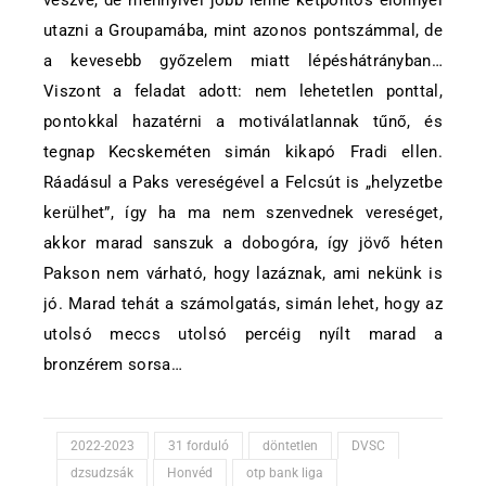
utazni a Groupamába, mint azonos pontszámmal, de
a kevesebb győzelem miatt lépéshátrányban…
Viszont a feladat adott: nem lehetetlen ponttal,
pontokkal hazatérni a motiválatlannak tűnő, és
tegnap Kecskeméten simán kikapó Fradi ellen.
Ráadásul a Paks vereségével a Felcsút is „helyzetbe
kerülhet”, így ha ma nem szenvednek vereséget,
akkor marad sanszuk a dobogóra, így jövő héten
Pakson nem várható, hogy lazáznak, ami nekünk is
jó. Marad tehát a számolgatás, simán lehet, hogy az
utolsó meccs utolsó percéig nyílt marad a
bronzérem sorsa…
2022-2023
31 forduló
döntetlen
DVSC
dzsudzsák
Honvéd
otp bank liga