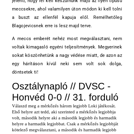
jelenti, hogy fel kell készülnünk majd az ilyen típusú
meccsekre, ahol valamilyen úton módon ki kell tolni
a buszt az ellenfél kapuja elől. Remélhetőleg
Blagojevicsnek erre is lesz majd terve.
A meccs emberét nehéz most megválasztani, nem
voltak kimagasló egyéni teljesítmények. Megyerinek
sokat köszönhetünk a nagy védése miatt, de azon az
egy hárításon kívül neki sem volt sok dolga,
döntsetek ti!