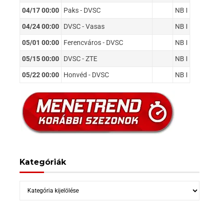
04/17 00:00
Paks - DVSC
NB I
04/24 00:00
DVSC - Vasas
NB I
05/01 00:00
Ferencváros - DVSC
NB I
05/15 00:00
DVSC - ZTE
NB I
05/22 00:00
Honvéd - DVSC
NB I
Kategóriák
Kategóriák