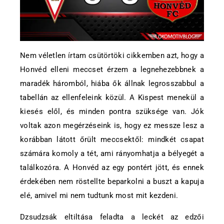
Nem véletlen írtam csütörtöki cikkemben azt, hogy a
Honvéd elleni meccset érzem a legnehezebbnek a
maradék háromból, hiába ők állnak legrosszabbul a
tabellán az ellenfeleink közül. A Kispest menekül a
kiesés elől, és minden pontra szüksége van. Jók
voltak azon megérzéseink is, hogy ez messze lesz a
korábban látott őrült meccsektől: mindkét csapat
számára komoly a tét, ami rányomhatja a bélyegét a
találkozóra. A Honvéd az egy pontért jött, és ennek
érdekében nem röstellte beparkolni a buszt a kapuja
elé, amivel mi nem tudtunk most mit kezdeni.
Dzsudzsák eltiltása feladta a leckét az edzői