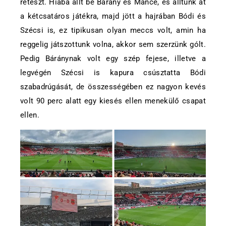
reteszt. Hiába állt be Bárány és Mance, és álltunk át
a kétcsatáros játékra, majd jött a hajrában Bódi és
Szécsi is, ez tipikusan olyan meccs volt, amin ha
reggelig játszottunk volna, akkor sem szerzünk gólt.
Pedig Báránynak volt egy szép fejese, illetve a
legvégén Szécsi is kapura csúsztatta Bódi
szabadrúgását, de összességében ez nagyon kevés
volt 90 perc alatt egy kiesés ellen menekülő csapat
ellen.