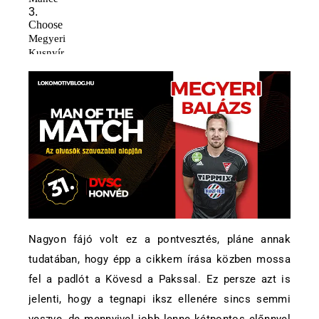
Nagyon fájó volt ez a pontvesztés, pláne annak
tudatában, hogy épp a cikkem írása közben mossa
fel a padlót a Kövesd a Pakssal. Ez persze azt is
jelenti, hogy a tegnapi iksz ellenére sincs semmi
veszve, de mennyivel jobb lenne kétpontos előnnyel