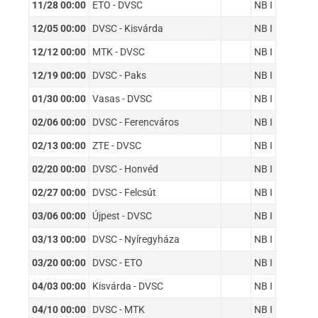
11/28 00:00
ETO - DVSC
NB I
12/05 00:00
DVSC - Kisvárda
NB I
12/12 00:00
MTK - DVSC
NB I
12/19 00:00
DVSC - Paks
NB I
01/30 00:00
Vasas - DVSC
NB I
02/06 00:00
DVSC - Ferencváros
NB I
02/13 00:00
ZTE - DVSC
NB I
02/20 00:00
DVSC - Honvéd
NB I
02/27 00:00
DVSC - Felcsút
NB I
03/06 00:00
Újpest - DVSC
NB I
03/13 00:00
DVSC - Nyíregyháza
NB I
03/20 00:00
DVSC - ETO
NB I
04/03 00:00
Kisvárda - DVSC
NB I
04/10 00:00
DVSC - MTK
NB I