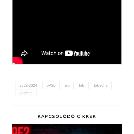
2023-2024
DVSC
élő
loki
lokizóna
podcast
KAPCSOLÓDÓ CIKKEK