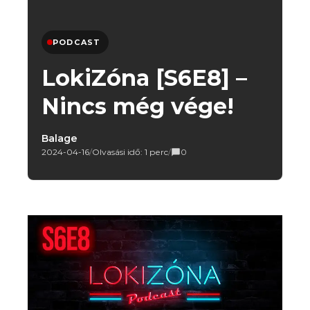
PODCAST
LokiZóna [S6E8] –
Nincs még vége!
Balage
2024-04-16
/
Olvasási idő: 1 perc
/
0