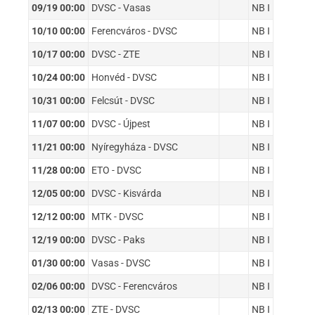
09/19 00:00
DVSC - Vasas
NB I
10/10 00:00
Ferencváros - DVSC
NB I
10/17 00:00
DVSC - ZTE
NB I
10/24 00:00
Honvéd - DVSC
NB I
10/31 00:00
Felcsút - DVSC
NB I
11/07 00:00
DVSC - Újpest
NB I
11/21 00:00
Nyíregyháza - DVSC
NB I
11/28 00:00
ETO - DVSC
NB I
12/05 00:00
DVSC - Kisvárda
NB I
12/12 00:00
MTK - DVSC
NB I
12/19 00:00
DVSC - Paks
NB I
01/30 00:00
Vasas - DVSC
NB I
02/06 00:00
DVSC - Ferencváros
NB I
02/13 00:00
ZTE - DVSC
NB I