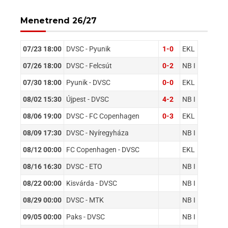
Menetrend 26/27
07/23 18:00
DVSC - Pyunik
1-0
EKL
07/26 18:00
DVSC - Felcsút
0-2
NB I
07/30 18:00
Pyunik - DVSC
0-0
EKL
08/02 15:30
Újpest - DVSC
4-2
NB I
08/06 19:00
DVSC - FC Copenhagen
0-3
EKL
08/09 17:30
DVSC - Nyíregyháza
NB I
08/12 00:00
FC Copenhagen - DVSC
EKL
08/16 16:30
DVSC - ETO
NB I
08/22 00:00
Kisvárda - DVSC
NB I
08/29 00:00
DVSC - MTK
NB I
09/05 00:00
Paks - DVSC
NB I