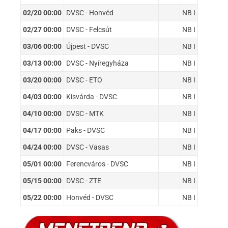
02/20 00:00
DVSC - Honvéd
NB I
02/27 00:00
DVSC - Felcsút
NB I
03/06 00:00
Újpest - DVSC
NB I
03/13 00:00
DVSC - Nyíregyháza
NB I
03/20 00:00
DVSC - ETO
NB I
04/03 00:00
Kisvárda - DVSC
NB I
04/10 00:00
DVSC - MTK
NB I
04/17 00:00
Paks - DVSC
NB I
04/24 00:00
DVSC - Vasas
NB I
05/01 00:00
Ferencváros - DVSC
NB I
05/15 00:00
DVSC - ZTE
NB I
05/22 00:00
Honvéd - DVSC
NB I