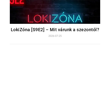
LokiZóna [S9E2] – Mit várunk a szezontól?
2026-07-25