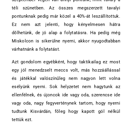
téli szünetben. Az összes megszerzett tavalyi
pontunknak pedig már közel a 40%-át leszállítottuk.
Ez nem azt jelenti, hogy kényelmesen hátra
dőlhetünk, de jó alap a folytatásra. Ha pedig még
Miskolcon is sikerülne nyerni, akkor nyugodtabban
várhatnánk a folytatást.
Azt gondolom egyébként, hogy taktikailag ez most
egy jól menedzselt meccs volt, más hozzáállással
és játékkal valószínűleg nem nagyon lett volna
esélyünk nyerni. Sok helyzetet nem hagytunk az
ellenfélnek, és újoncok ide vagy oda, szerencse ide
vagy oda, nagy fegyverténynek tartom, hogy nyerni
tudtunk Kisvárdán, főleg hogy kapott gól nélkül
tettük ezt.