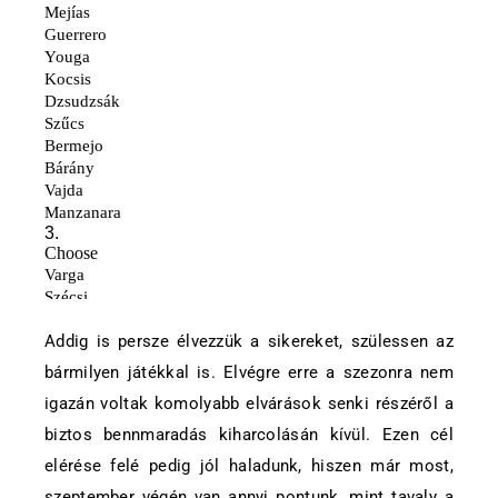
Addig is persze élvezzük a sikereket, szülessen az
bármilyen játékkal is. Elvégre erre a szezonra nem
igazán voltak komolyabb elvárások senki részéről a
biztos bennmaradás kiharcolásán kívül. Ezen cél
elérése felé pedig jól haladunk, hiszen már most,
szeptember végén van annyi pontunk, mint tavaly a