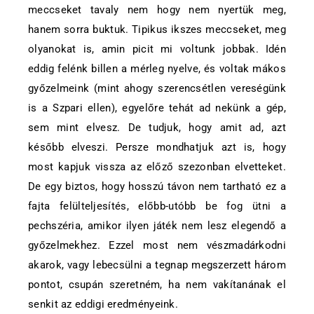
meccseket tavaly nem hogy nem nyertük meg,
hanem sorra buktuk. Tipikus ikszes meccseket, meg
olyanokat is, amin picit mi voltunk jobbak. Idén
eddig felénk billen a mérleg nyelve, és voltak mákos
győzelmeink (mint ahogy szerencsétlen vereségünk
is a Szpari ellen), egyelőre tehát ad nekünk a gép,
sem mint elvesz. De tudjuk, hogy amit ad, azt
később elveszi. Persze mondhatjuk azt is, hogy
most kapjuk vissza az előző szezonban elvetteket.
De egy biztos, hogy hosszú távon nem tartható ez a
fajta felülteljesítés, előbb-utóbb be fog ütni a
pechszéria, amikor ilyen játék nem lesz elegendő a
győzelmekhez. Ezzel most nem vészmadárkodni
akarok, vagy lebecsülni a tegnap megszerzett három
pontot, csupán szeretném, ha nem vakítanának el
senkit az eddigi eredményeink.