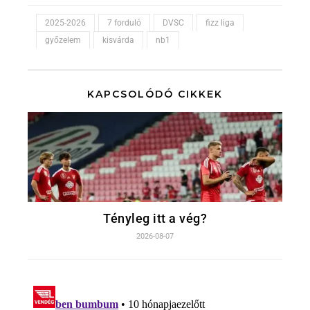
2025-2026
7 forduló
DVSC
fizz liga
győzelem
kisvárda
nb1
KAPCSOLÓDÓ CIKKEK
Tényleg itt a vég?
2026-08-07