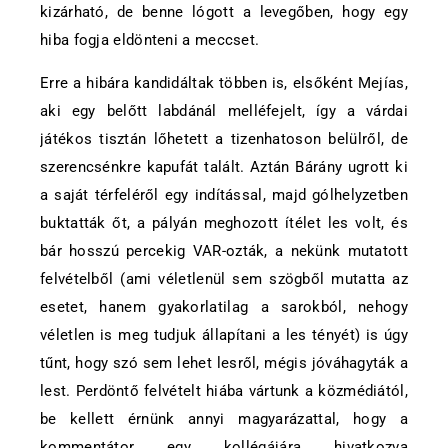
kizárható, de benne lógott a levegőben, hogy egy
hiba fogja eldönteni a meccset.
Erre a hibára kandidáltak többen is, elsőként Mejías,
aki egy belőtt labdánál melléfejelt, így a várdai
játékos tisztán lőhetett a tizenhatoson belülről, de
szerencsénkre kapufát talált. Aztán Bárány ugrott ki
a saját térfeléről egy indítással, majd gólhelyzetben
buktatták őt, a pályán meghozott ítélet les volt, és
bár hosszú percekig VAR-ozták, a nekünk mutatott
felvételből (ami véletlenül sem szögből mutatta az
esetet, hanem gyakorlatilag a sarokból, nehogy
véletlen is meg tudjuk állapítani a les tényét) is úgy
tűnt, hogy szó sem lehet lesről, mégis jóváhagyták a
lest. Perdöntő felvételt hiába vártunk a közmédiától,
be kellett érnünk annyi magyarázattal, hogy a
kommentátor egy kollégájára hivatkozva