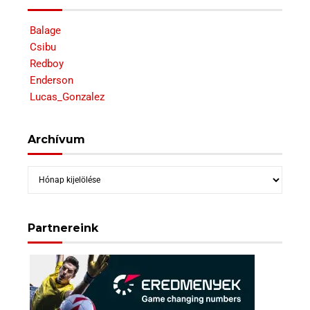
Balage
Csibu
Redboy
Enderson
Lucas_Gonzalez
Archívum
Archívum
Partnereink