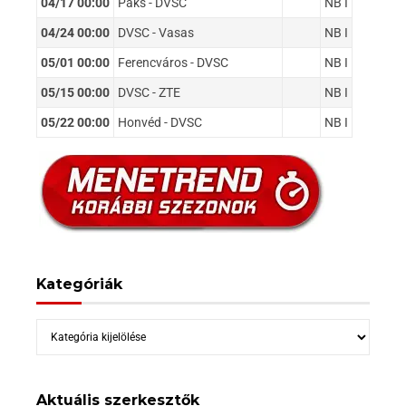
04/17 00:00
Paks - DVSC
NB I
04/24 00:00
DVSC - Vasas
NB I
05/01 00:00
Ferencváros - DVSC
NB I
05/15 00:00
DVSC - ZTE
NB I
05/22 00:00
Honvéd - DVSC
NB I
Kategóriák
Kategóriák
Aktuális szerkesztők