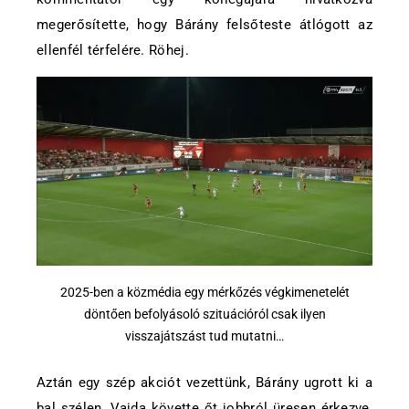
megerősítette, hogy Bárány felsőteste átlógott az
ellenfél térfelére. Röhej.
2025-ben a közmédia egy mérkőzés végkimenetelét
döntően befolyásoló szituációról csak ilyen
visszajátszást tud mutatni…
Aztán egy szép akciót vezettünk, Bárány ugrott ki a
bal szélen, Vajda követte őt jobbról üresen érkezve,