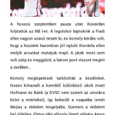
A hosszú szeptemberi pauza után Kisvárdán
folytattuk az NB I-et. A legutolsó bajnokink a Fradi
ellen nagyon szarul nézett ki, és komoly kérdés volt,
hogy a hozzánk hasonlóan jól rajtoló Kisvárda ellen
melyik arcunkat mutatjuk majd. A játék most sem
volt szép és meggyőző, a három pont viszont megint
a zsebben…
Komoly meglepetések tarkították a kezdőnket,
hiszen kimaradt a keretből különböző okok miatt
Hofmann és Batik (a DVSC nem szereti az orrunkra
kötni a miérteket), így bekerült a csapatba ismét
Mejías a védelem tengelyébe, Guerrero a védelem
bal oldalára, illetve idén először lépett pályára Amos