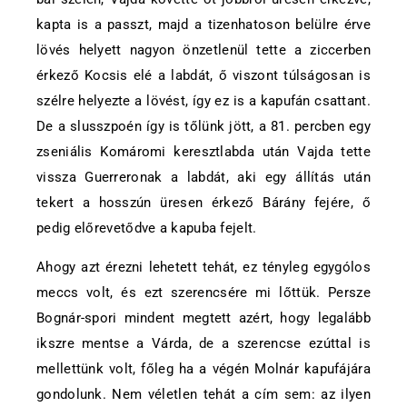
kapta is a passzt, majd a tizenhatoson belülre érve
lövés helyett nagyon önzetlenül tette a ziccerben
érkező Kocsis elé a labdát, ő viszont túlságosan is
szélre helyezte a lövést, így ez is a kapufán csattant.
De a slusszpoén így is tőlünk jött, a 81. percben egy
zseniális Komáromi keresztlabda után Vajda tette
vissza Guerreronak a labdát, aki egy állítás után
tekert a hosszún üresen érkező Bárány fejére, ő
pedig előrevetődve a kapuba fejelt.
Ahogy azt érezni lehetett tehát, ez tényleg egygólos
meccs volt, és ezt szerencsére mi lőttük. Persze
Bognár-spori mindent megtett azért, hogy legalább
ikszre mentse a Várda, de a szerencse ezúttal is
mellettünk volt, főleg ha a végén Molnár kapufájára
gondolunk. Nem véletlen tehát a cím sem: az ilyen