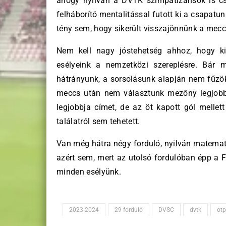
ahogy nyilván a DVTK szimpatizánsok is cs
felháborító mentalitással futott ki a csapatu
tény sem, hogy sikerült visszajönnünk a mecc
Nem kell nagy jóstehetség ahhoz, hogy ki
esélyeink a nemzetközi szereplésre. Bár
hátrányunk, a sorsolásunk alapján nem fűzö
meccs után nem választunk mezőny legjobb
legjobbja címet, de az öt kapott gól mell
találatról sem tehetett.
Van még hátra négy forduló, nyilván matemati
azért sem, mert az utolsó fordulóban épp a F
minden esélyünk.
2023-2024
29 forduló
DVSC
dvtk
otp