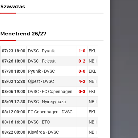
Szavazás
Menetrend 26/27
07/23 18:00
DVSC - Pyunik
1-0
EKL
07/26 18:00
DVSC - Felcsút
0-2
NB I
07/30 18:00
Pyunik - DVSC
0-0
EKL
08/02 15:30
Újpest - DVSC
4-2
NB I
08/06 19:00
DVSC - FC Copenhagen
0-3
EKL
08/09 17:30
DVSC - Nyíregyháza
NB I
08/12 00:00
FC Copenhagen - DVSC
EKL
08/16 16:30
DVSC - ETO
NB I
08/22 00:00
Kisvárda - DVSC
NB I