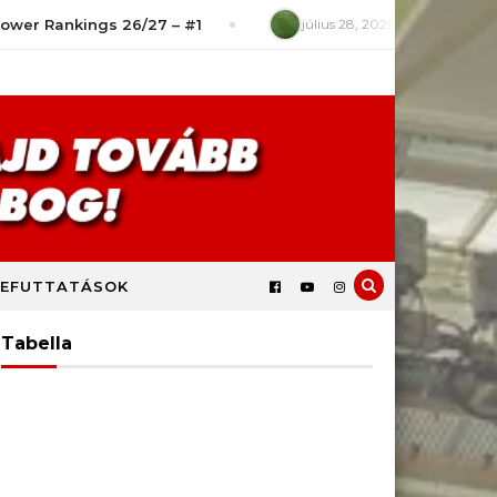
kings 26/27 – #1
július 28, 2026
Játékszituációk – Mit
EFUTTATÁSOK
Tabella