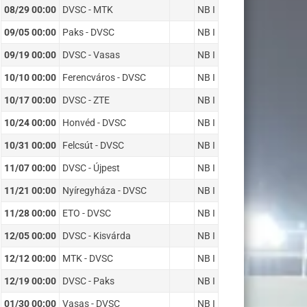
08/29 00:00
DVSC - MTK
NB I
09/05 00:00
Paks - DVSC
NB I
09/19 00:00
DVSC - Vasas
NB I
10/10 00:00
Ferencváros - DVSC
NB I
10/17 00:00
DVSC - ZTE
NB I
10/24 00:00
Honvéd - DVSC
NB I
10/31 00:00
Felcsút - DVSC
NB I
11/07 00:00
DVSC - Újpest
NB I
11/21 00:00
Nyíregyháza - DVSC
NB I
11/28 00:00
ETO - DVSC
NB I
12/05 00:00
DVSC - Kisvárda
NB I
12/12 00:00
MTK - DVSC
NB I
12/19 00:00
DVSC - Paks
NB I
01/30 00:00
Vasas - DVSC
NB I