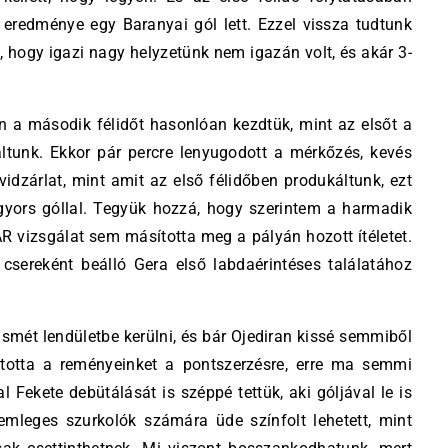
az eredménye egy Baranyai gól lett. Ezzel vissza tudtunk
, hogy igazi nagy helyzetünk nem igazán volt, és akár 3-
zen a második félidőt hasonlóan kezdtük, mint az elsőt a
áltunk. Ekkor pár percre lenyugodott a mérkőzés, kevés
övidzárlat, mint amit az első félidőben produkáltunk, ezt
gyors góllal. Tegyük hozzá, hogy szerintem a harmadik
 vizsgálat sem másította meg a pályán hozott ítéletet.
sereként beálló Gera első labdaérintéses találatához
smét lendületbe kerülni, és bár Ojediran kissé semmiből
antotta a reményeinket a pontszerzésre, erre ma semmi
 Fekete debütálását is széppé tettük, aki góljával le is
semleges szurkolók számára üde színfolt lehetett, mint