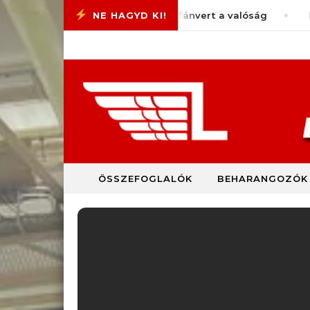
Skip to content
omotiVlog #77 – Megint pofánvert a valóság
augus
ÖSSZEFOGLALÓK
BEHARANGOZÓK