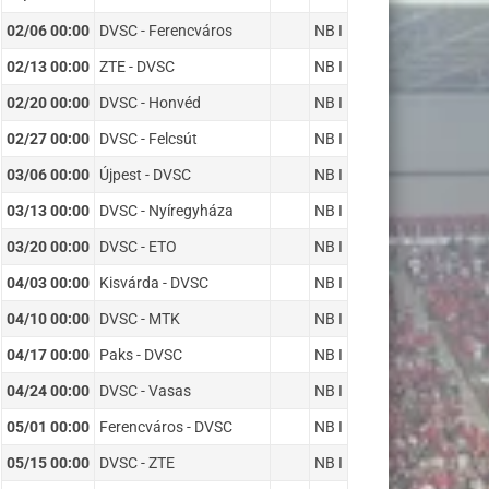
02/06 00:00
DVSC - Ferencváros
NB I
02/13 00:00
ZTE - DVSC
NB I
02/20 00:00
DVSC - Honvéd
NB I
02/27 00:00
DVSC - Felcsút
NB I
03/06 00:00
Újpest - DVSC
NB I
03/13 00:00
DVSC - Nyíregyháza
NB I
03/20 00:00
DVSC - ETO
NB I
04/03 00:00
Kisvárda - DVSC
NB I
04/10 00:00
DVSC - MTK
NB I
04/17 00:00
Paks - DVSC
NB I
04/24 00:00
DVSC - Vasas
NB I
05/01 00:00
Ferencváros - DVSC
NB I
05/15 00:00
DVSC - ZTE
NB I