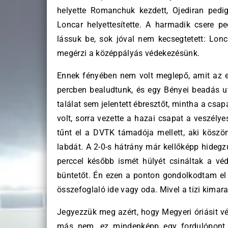
helyette Romanchuk kezdett, Ojediran pedi
Loncar helyettesítette. A harmadik csere p
lássuk be, sok jóval nem kecsegtetett: Lo
megérzi a középpályás védekezésünk.
Ennek fényében nem volt meglepő, amit az el
percben bealudtunk, és egy Bényei beadás ut
találat sem jelentett ébresztőt, mintha a cs
volt, sorra vezette a hazai csapat a veszél
tűnt el a DVTK támadója mellett, aki köszönt
labdát. A 2-0-s hátrány már kellőképp hidegz
perccel később ismét hülyét csináltak a vé
büntetőt. Én ezen a ponton gondolkodtam el
összefoglaló ide vagy oda. Mivel a tizi kimara
Jegyezzük meg azért, hogy Megyeri óriásit vé
más nem, ez mindenképp egy fordulópont ke