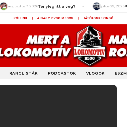
ztus 7, 2026
Tényleg itt a vég?
július 29, 2026
Power Ran
RÓLUNK |
A NAGY DVSC MECCS |
JÁTÉKOSKERINGŐ
RANGLISTÁK
PODCASTOK
VLOGOK
ESZM
DVSC szurkolói blog