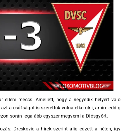
r elleni meccs. Amellett, hogy a negyedik helyért való
azt a csúfságot is szerettük volna elkerülni, amire eddig
zezon során legalább egyszer megverni a Diósgyőrt.
ás: Dreskovic a hírek szerint alig edzett a héten, így