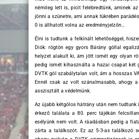
némileg lett is, picit felébredtünk, aminek 
jönni a szünetre, ami annak tükrében parádés
0 is állhatott volna az eredményjelzőn…
Élni is tudtunk a felkínált lehetőséggel, his
Diók: rögtön egy gyors Bárány góllal egaliz
helyzet alakult ki, ám jött ismét egy olyan r
pedig ismét kihasználta a hazai csapat két 
DVTK gól szabálytalan volt, ám a hosszas VAR
Ennél csak az volt szánalmasabb, ahogy a c
asszisztált a védelmünk.
Az újabb kétgólos hátrány után nem tudtunk i
érkező találata a 80. perc tájékán felcsill
esélyünk nem volt. A ráadásban pedig a fiatal
zárta a találkozót. Ez az 5-3-as találkozó 