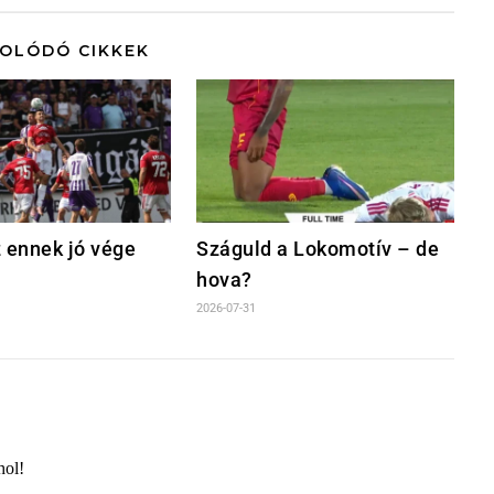
OLÓDÓ CIKKEK
 ennek jó vége
Száguld a Lokomotív – de
hova?
2026-07-31