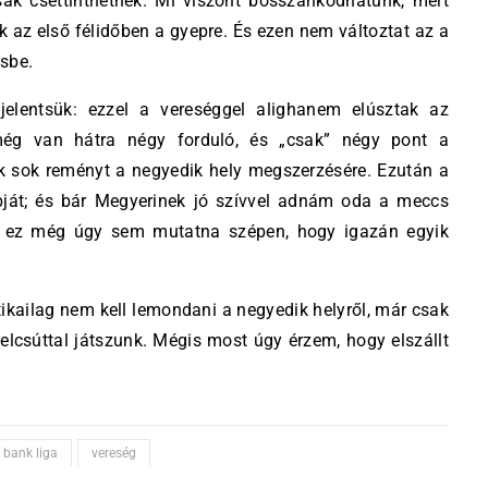
ak csettinthetnek. Mi viszont bosszankodhatunk, mert
nk az első félidőben a gyepre. És ezen nem változtat az a
sbe.
jelentsük: ezzel a vereséggel alighanem elúsztak az
 még van hátra négy forduló, és „csak” négy pont a
k sok reményt a negyedik hely megszerzésére. Ezután a
ját; és bár Megyerinek jó szívvel adnám oda a meccs
ett ez még úgy sem mutatna szépen, hogy igazán egyik
kailag nem kell lemondani a negyedik helyről, már csak
elcsúttal játszunk. Mégis most úgy érzem, hogy elszállt
 bank liga
vereség