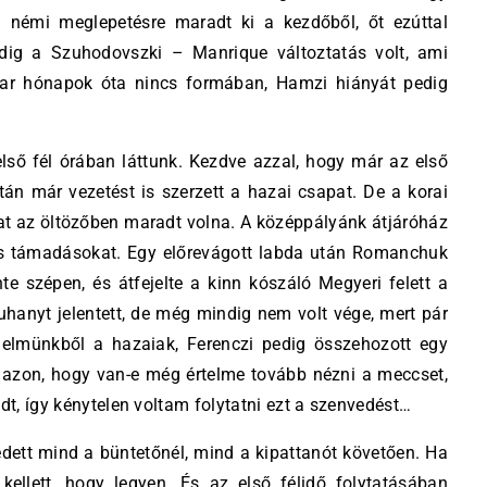
g némi meglepetésre maradt ki a kezdőből, őt ezúttal
edig a Szuhodovszki – Manrique változtatás volt, ami
ncar hónapok óta nincs formában, Hamzi hiányát pedig
ső fél órában láttunk. Kezdve azzal, hogy már az első
án már vezetést is szerzett a hazai csapat. De a korai
apat az öltözőben maradt volna. A középpályánk átjáróház
yes támadásokat. Egy előrevágott labda után Romanchuk
e szépen, és átfejelte a kinn kószáló Megyeri felett a
uhanyt jelentett, de még mindig nem volt vége, mert pár
delmünkből a hazaiak, Ferenczi pedig összehozott egy
 azon, hogy van-e még értelme tovább nézni a meccset,
dt, így kénytelen voltam folytatni ezt a szenvedést…
dett mind a büntetőnél, mind a kipattanót követően. Ha
llett, hogy legyen. És az első félidő folytatásában