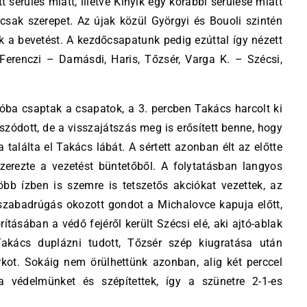
sérülés miatt, illetve Kinyik egy korábbi sérülése miatt
sak szerepet. Az újak közül Györgyi és Bouoli szintén
ák a bevetést. A kezdőcsapatunk pedig ezúttal így nézett
 Ferenczi – Damásdi, Haris, Tőzsér, Varga K. – Szécsi,
óba csaptak a csapatok, a 3. percben Takács harcolt ki
szódott, de a visszajátszás meg is erősített benne, hogy
 találta el Takács lábát. A sértett azonban élt az előtte
erezte a vezetést büntetőből. A folytatásban langyos
bb ízben is szemre is tetszetős akciókat vezettek, az
 szabadrúgás okozott gondot a Michalovce kapuja előtt,
tásában a védő fejéről került Szécsi elé, aki ajtó-ablak
Takács duplázni tudott, Tőzsér szép kiugratása után
rkot. Sokáig nem örülhettünk azonban, alig két perccel
 védelmünket és szépítettek, így a szünetre 2-1-es