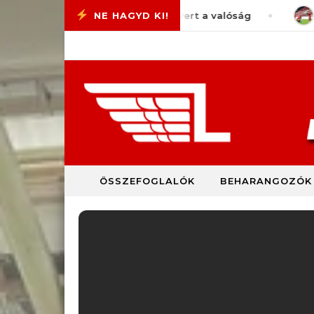
Skip to content
log #77 – Megint pofánvert a valóság
augusztus 7, 
ÖSSZEFOGLALÓK
BEHARANGOZÓK