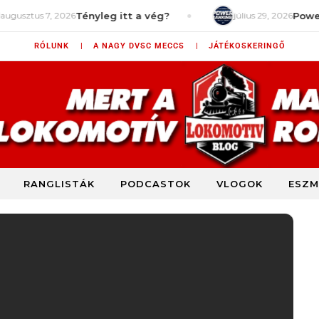
2026
Tényleg itt a vég?
július 29, 2026
Power Rankings 
RÓLUNK |
A NAGY DVSC MECCS |
JÁTÉKOSKERINGŐ
RANGLISTÁK
PODCASTOK
VLOGOK
ESZM
DVSC szurkolói blog