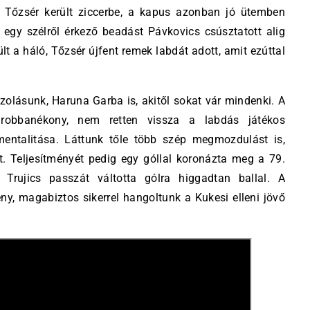
n Tőzsér került ziccerbe, a kapus azonban jó ütemben
 egy szélről érkező beadást Pávkovics csúsztatott alig
t a háló, Tőzsér újfent remek labdát adott, amit ezúttal
azolásunk, Haruna Garba is, akitől sokat vár mindenki. A
 robbanékony, nem retten vissza a labdás játékos
entalitása. Láttunk tőle több szép megmozdulást is,
. Teljesítményét pedig egy góllal koronázta meg a 79.
Trujics passzát váltotta gólra higgadtan ballal. A
y, magabiztos sikerrel hangoltunk a Kukesi elleni jövő