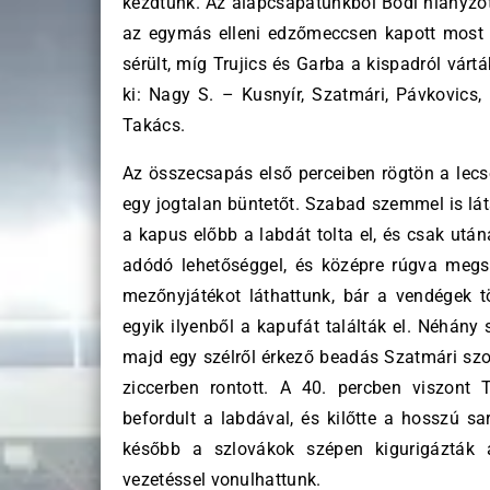
kezdtünk. Az alapcsapatunkból Bódi hiányzott 
az egymás elleni edzőmeccsen kapott most c
sérült, míg Trujics és Garba a kispadról várt
ki: Nagy S. – Kusnyír, Szatmári, Pávkovics,
Takács.
Az összecsapás első perceiben rögtön a lecs
egy jogtalan büntetőt. Szabad szemmel is lát
a kapus előbb a labdát tolta el, és csak utána
adódó lehetőséggel, és középre rúgva megsz
mezőnyjátékot láthattunk, bár a vendégek tö
egyik ilyenből a kapufát találták el. Néhány
majd egy szélről érkező beadás Szatmári szorí
ziccerben rontott. A 40. percben viszont 
befordult a labdával, és kilőtte a hosszú sa
később a szlovákok szépen kigurigázták a
vezetéssel vonulhattunk.