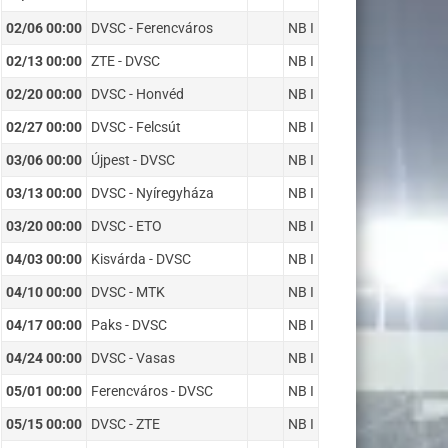
02/06 00:00
DVSC - Ferencváros
NB I
02/13 00:00
ZTE - DVSC
NB I
02/20 00:00
DVSC - Honvéd
NB I
02/27 00:00
DVSC - Felcsút
NB I
03/06 00:00
Újpest - DVSC
NB I
03/13 00:00
DVSC - Nyíregyháza
NB I
03/20 00:00
DVSC - ETO
NB I
04/03 00:00
Kisvárda - DVSC
NB I
04/10 00:00
DVSC - MTK
NB I
04/17 00:00
Paks - DVSC
NB I
04/24 00:00
DVSC - Vasas
NB I
05/01 00:00
Ferencváros - DVSC
NB I
05/15 00:00
DVSC - ZTE
NB I