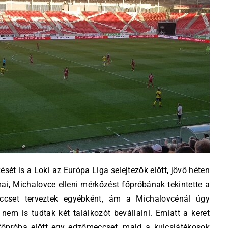
ését is a Loki az Európa Liga selejtezők előtt, jövő héten
ai, Michalovce elleni mérkőzést főpróbának tekintette a
eccset terveztek egyébként, ám a Michalovcénál úgy
nem is tudtak két találkozót bevállalni. Emiatt a keret
a főpróba előtt egy edzőmeccset, majd a kulcsjátékosok