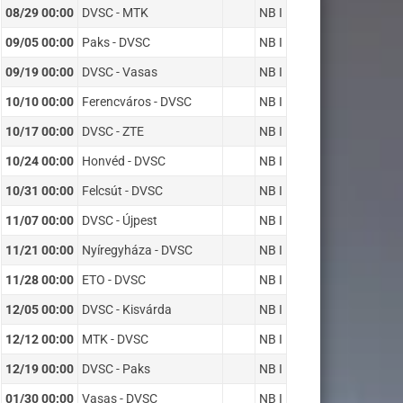
08/29 00:00
DVSC - MTK
NB I
09/05 00:00
Paks - DVSC
NB I
09/19 00:00
DVSC - Vasas
NB I
10/10 00:00
Ferencváros - DVSC
NB I
10/17 00:00
DVSC - ZTE
NB I
10/24 00:00
Honvéd - DVSC
NB I
10/31 00:00
Felcsút - DVSC
NB I
11/07 00:00
DVSC - Újpest
NB I
11/21 00:00
Nyíregyháza - DVSC
NB I
11/28 00:00
ETO - DVSC
NB I
12/05 00:00
DVSC - Kisvárda
NB I
12/12 00:00
MTK - DVSC
NB I
12/19 00:00
DVSC - Paks
NB I
01/30 00:00
Vasas - DVSC
NB I