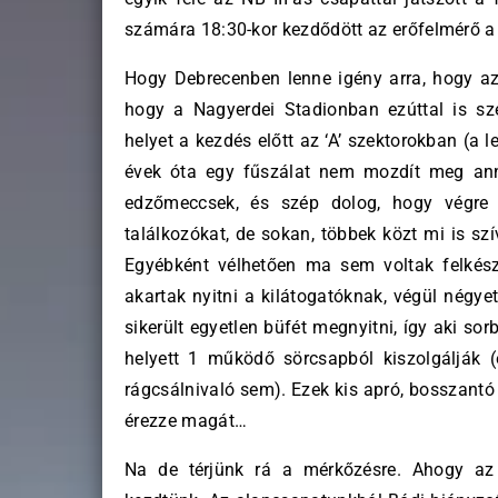
számára 18:30-kor kezdődött az erőfelmérő a
Hogy Debrecenben lenne igény arra, hogy az
hogy a Nagyerdei Stadionban ezúttal is sz
helyet a kezdés előtt az ‘A’ szektorokban (a l
évek óta egy fűszálat nem mozdít meg ann
edzőmeccsek, és szép dolog, hogy végre 
találkozókat, de sokan, többek közt mi is sz
Egyébként vélhetően ma sem voltak felkész
akartak nyitni a kilátogatóknak, végül négyet
sikerült egyetlen büfét megnyitni, így aki sor
helyett 1 működő sörcsapból kiszolgálják
rágcsálnivaló sem). Ezek kis apró, bosszantó
érezze magát…
Na de térjünk rá a mérkőzésre. Ahogy az 