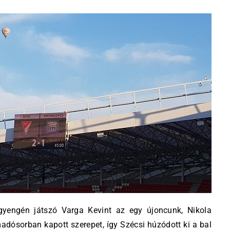
 gyengén játszó Varga Kevint az egy újoncunk, Nikola
madósorban kapott szerepet, így Szécsi húzódott ki a bal