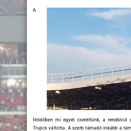
A
félidőben mi egyet cseréltünk, a rendkívül
Trujics váltotta. A szerb támadó inkább a tá