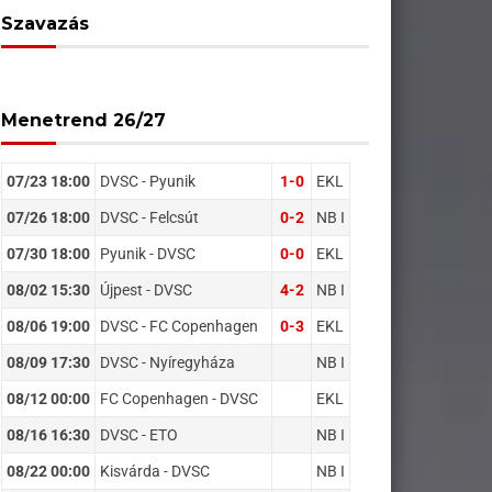
Szavazás
Menetrend 26/27
07/23 18:00
DVSC - Pyunik
1-0
EKL
07/26 18:00
DVSC - Felcsút
0-2
NB I
07/30 18:00
Pyunik - DVSC
0-0
EKL
08/02 15:30
Újpest - DVSC
4-2
NB I
08/06 19:00
DVSC - FC Copenhagen
0-3
EKL
08/09 17:30
DVSC - Nyíregyháza
NB I
08/12 00:00
FC Copenhagen - DVSC
EKL
08/16 16:30
DVSC - ETO
NB I
08/22 00:00
Kisvárda - DVSC
NB I