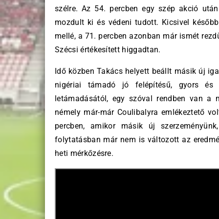
szélre. Az 54. percben egy szép akció utá
mozdult ki és védeni tudott. Kicsivel később
mellé, a 71. percben azonban már ismét rezdül
Szécsi értékesített higgadtan.
Idő közben Takács helyett beállt másik új ig
nigériai támadó jó felépítésű, gyors és
letámadásától, egy szóval rendben van a m
némely már-már Coulibalyra emlékeztető volt
percben, amikor másik új szerzeményünk, 
folytatásban már nem is változott az eredmén
heti mérkőzésre.