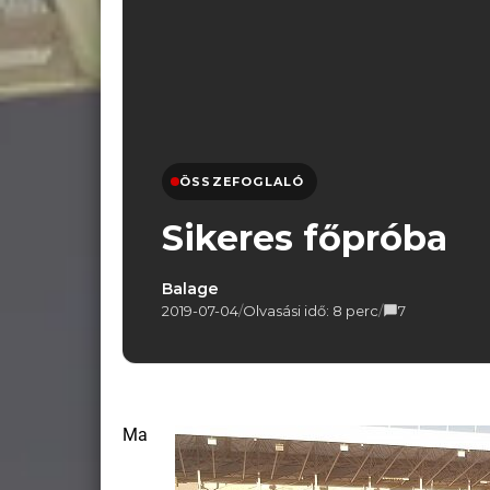
ÖSSZEFOGLALÓ
Sikeres főpróba
Balage
2019-07-04
/
Olvasási idő: 8 perc
/
7
Ma