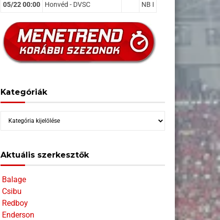
05/22 00:00
Honvéd - DVSC
NB I
Kategóriák
Kategóriák
Aktuális szerkesztők
Balage
Csibu
Redboy
Enderson