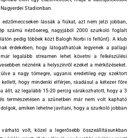
 Nagyerdei Stadionban.
 edzőmeccseken lássák a fiúkat, azt nem jelzi jobban,
ép számú nézősereg, nagyjából 2000 szurkoló foglalt
elátón pedig többek közt Balogh Norbi is feltűnt). A klub
ak érdekében, hogy látogathatóak legyenek a pallagi
már legalább streamen lehet követni a felkészülési
ívesebben néznénk a helyszínről ezeket a mérkőzéseket.
ülve a nagy tömegre, ugyanis eredetileg egy szektort
 kellett, hogy mindenki elférjen, ráadásul a kétezer főre
ba állt, az legalább 15-20 percig várakozhatott, hogy a 3
 (és természetesen a szünetben már nem volt kapható
 dolgok, amiken lehetne javítani, hogy a szurkoló jobban
várható volt, közel a legerősebb összeállításunkban