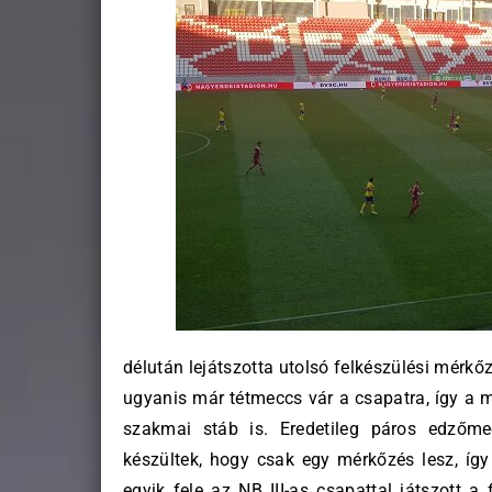
délután lejátszotta utolsó felkészülési mérkőz
ugyanis már tétmeccs vár a csapatra, így a m
szakmai stáb is. Eredetileg páros edzőm
készültek, hogy csak egy mérkőzés lesz, így 
egyik fele az NB III-as csapattal játszott 