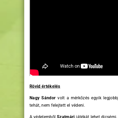
Rövid értékelés
Nagy Sándor
volt a mérkőzés egyik legjobb
tehát, nem felejtett el védeni.
A védelemből
Szatmári
játékát lehet dicsérni,