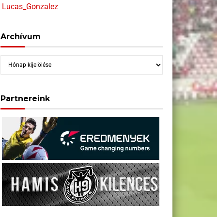
Lucas_Gonzalez
Archívum
Archívum
Partnereink