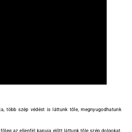
ja, több szép védést is láttunk tőle, megnyugodhatunk
 főleg az ellenfél kapuja előtt láttunk tőle szép dolgokat,