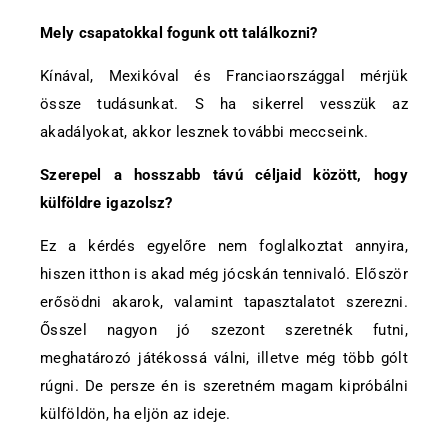
Mely csapatokkal fogunk ott találkozni?
Kínával, Mexikóval és Franciaországgal mérjük
össze tudásunkat. S ha sikerrel vesszük az
akadályokat, akkor lesznek további meccseink.
Szerepel a hosszabb távú céljaid között, hogy
külföldre igazolsz?
Ez a kérdés egyelőre nem foglalkoztat annyira,
hiszen itthon is akad még jócskán tennivaló. Először
erősödni akarok, valamint tapasztalatot szerezni.
Ősszel nagyon jó szezont szeretnék futni,
meghatározó játékossá válni, illetve még több gólt
rúgni. De persze én is szeretném magam kipróbálni
külföldön, ha eljön az ideje.