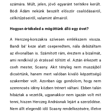
számára. Múlt, jelen, jövő egyaránt terítékre került.
Bódi Ádám nekünk beszélt először csalódásairól,
célkitűzéseiről, valamint álmairól.
Hogyan értékeled a mögöttünk álló egy évet?
A Herczeg-korszakra szívesen emlékszem vissza.
Bandi bá’ keze alatt cseperedtem, nála debütáltam
az élvonalban is. Számított rám, éreztem a bizalmát,
ami rendkívül jó érzéssel töltött el. Aztán érkezett a
cseh mester, Scasny. Akit tényleg nem muszájból
dicsértünk, hanem mert valóban kiváló képzettségű
szakember volt. Azonban úgy gondolom, hogy nem
szerencsés idény közben trénert váltani. Ebben talán
hibáztak a vezetők, ugyanakkor nem igazán volt mit
tenni, hiszen Herczeg Andrásnak lejárt a szerződése.
Nem állt elegendő idő Scasny rendelkezésére, illetve