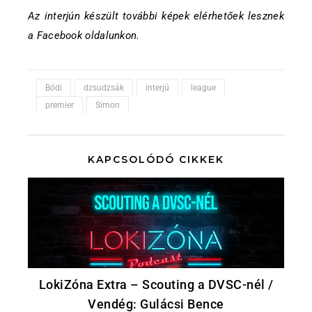
Az interjún készült további képek elérhetőek lesznek
a Facebook oldalunkon.
Bódi
dzsudzsák
interjú
league
premier
Simon
KAPCSOLÓDÓ CIKKEK
LokiZóna Extra – Scouting a DVSC-nél /
Vendég: Gulácsi Bence