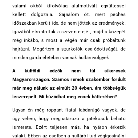
valami okból kifolyólag alulmotivált együttessel
kellett dolgoznia. Sajnálom őt, mert peches
időszakban került ide, de nem jöttek az eredmények.
Igazából elrontottuk a szezon elejét, majd a közepét
még inkább, s most a végén már csak próbáltunk
hajrázni. Megértem a szurkolók csalódottságát, de
minden gárda életében vannak hullámvölgyek.
A külföldi edzők nem túl sikeresek
Magyarországon. Számos remek szakember fordult
már meg nálunk az elmúlt 20 évben, ám többségük
leszerepelt. Mi húzódhat meg ennek hátterében?
Ugyan én még roppant fiatal labdarúgó vagyok, de
úgy vélem, hogy meghatározó a játékosok beható
ismerete. Ezért teljesen más, ha nyáron érkezik
valaki. Ebben az esetben a nulláról tud végigcsinálni