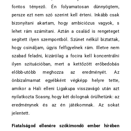
fontos tényező. Én folyamatosan dünnyögtem,
persze ezt nem szó szerint kell érteni. Inkább csak
bizonyítani akartam, hogy ambiciózus vagyok, s
lehet rám számítani. Aztán a család is rengeteget
segített ilyen szempontból. Szünet nélkül biztattak,
hogy csináljam, úgyis felfigyelnek rám. Illetve nem
szabad feladni, kizárólag a focira kell koncentrálni
ilyen szituációban, mert a kettőzött erőbedobás
előbb-utóbb meghozza az eredményét. Az
önbizalmamat egyébként végképp helyre tette,
amikor a Hali elleni Ligakupa visszavágó után azt
nyilatkozta Scasny, hogy két dolognak örülhetünk: az
eredménynek és az én játékomnak. Az sokat
jelentett.
Fiatalságod ellenére szókimondó ember hírében