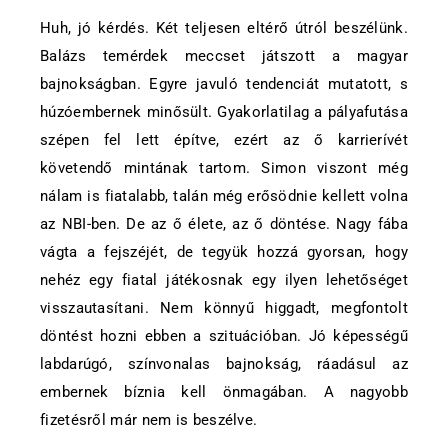
Huh, jó kérdés. Két teljesen eltérő útról beszélünk.
Balázs temérdek meccset játszott a magyar
bajnokságban. Egyre javuló tendenciát mutatott, s
húzóembernek minősült. Gyakorlatilag a pályafutása
szépen fel lett építve, ezért az ő karrierívét
követendő mintának tartom. Simon viszont még
nálam is fiatalabb, talán még erősödnie kellett volna
az NBI-ben. De az ő élete, az ő döntése. Nagy fába
vágta a fejszéjét, de tegyük hozzá gyorsan, hogy
nehéz egy fiatal játékosnak egy ilyen lehetőséget
visszautasítani. Nem könnyű higgadt, megfontolt
döntést hozni ebben a szituációban. Jó képességű
labdarúgó, színvonalas bajnokság, ráadásul az
embernek bíznia kell önmagában. A nagyobb
fizetésről már nem is beszélve.