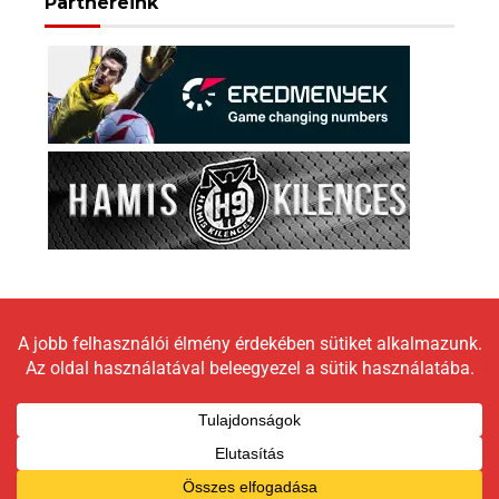
Partnereink
Copyright © 2026 LokomotívBlog |
Graceful Theme by
Optima Themes
Impresszum
Állásfoglalás
Moderálási elveink
Adatkezelési tájékoztató