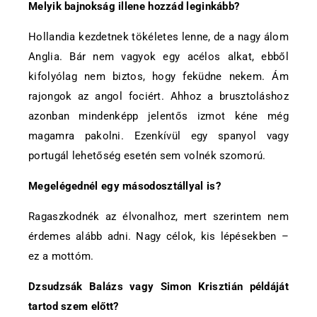
Melyik bajnokság illene hozzád leginkább?
Hollandia kezdetnek tökéletes lenne, de a nagy álom
Anglia. Bár nem vagyok egy acélos alkat, ebből
kifolyólag nem biztos, hogy feküdne nekem. Ám
rajongok az angol fociért. Ahhoz a brusztoláshoz
azonban mindenképp jelentős izmot kéne még
magamra pakolni. Ezenkívül egy spanyol vagy
portugál lehetőség esetén sem volnék szomorú.
Megelégednél egy másodosztállyal is?
Ragaszkodnék az élvonalhoz, mert szerintem nem
érdemes alább adni. Nagy célok, kis lépésekben –
ez a mottóm.
Dzsudzsák Balázs vagy Simon Krisztián példáját
tartod szem előtt?