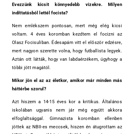
Evezzünk kicsit könnyedebb vizekre. Milyen
indíttatásból lettél focista?
Nem emlékszem pontosan, mert még elég kicsi
voltam. 4 éves koromban kezdtem el focizni az
Olasz Focisuliban. Édesapám vitt el először edzésre,
mert nagyon szerette volna, hogy futballista legyek.
Aztán ott látták, hogy van labdaérzékem, úgyhogy a
többi jött magától.
Mikor jön el az az életkor, amikor már minden más
háttérbe szorul?
Azt hiszem a 14-15 éves kor a kritikus. Általános
iskolában ugyanis nem jár még együtt akkora
elfoglaltsággal. Gimnazista koromban ellenben
jöttek az NBII-es meccsek, hiszen én átugrottam az