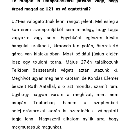
Te magad is utánpótláskorú játékos vagy, hogy
érzed magad az U21-es válogatottnál?
U21-es válogatottnak lenni rangot jelent. Mellesleg a
karrierem szempontjából sem mindegy, hogy tagja
vagyok-e vagy sem. Egyébként egészen kiváló
hangulat uralkodik, kimondottan pofás, összetartó
gárda van kialakulóban. Most például június elején
lesz egy touloni torna. Május 27-én találkozunk
Telkiben összetartás végett, aztán utazunk ki.
Meghívót ugyan még nem kaptam, de Kondás Elemér
beszélt Róth Antallal, s ő azt mondta, számít rám.
Úgyhogy nagyon várom a meghívót, mert nem
csupán Toulonban, hanem a szeptemberi
selejtezősorozat során is szeretnék a válogatott
tagja lenni. Nagyszerű alkalom nyílik arra, hogy
megmutassuk magunkat.