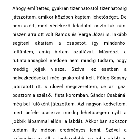
Ahogy említetted, gyakran tizenhatostól tizenhatosig
játszottam, amikor középen kaptam lehetőséget. De
nem azért, mert védekező feladatot osztottak rám,
hiszen arra ott volt Ramos és Varga Józsi is. Inkább
segíteni akartam a csapatot, így mindenhol
feltűntem, amíg bírtam szuflával. Másrészt a
rutintalanságból eredően nem mindig tudtam, hogy
meddig jöjjek vissza. Szóval ez esetben a
helyezkedéseket még gyakorolni kell. Főleg Scasny
játszatott itt, s idővel megszerettem, de az igazi
posztom a szélső. Ifista koromban, Sándor Csabánál
még bal futóként játszottam. Azt nagyon kedveltem,
mert befelé cselezve mindig lehetőségem nyílt a
jobbik lábammal ellőni a labdát. Akkoriban sokszor
tudtam ily módon eredményes lenni. Szóval a
szívemhez ez áll a legközelebb, de jobb oldalt is