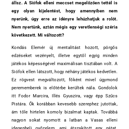
állsz. A Siófok elleni meccset megelőzően tettél is
egy olyan kijelentést, hogy amennyiben nem
nyerünk, úgy erre az idényre lehúzhatjuk a rolót.
Nem nyertünk, aztán mégis egy veretlenségi széria
következett. Mi változott?
Kondás Elemér új mentalitást hozott, pörgős
edzéseket vezényelt, illetve egytől egyig minden
játékos képességével maximálisan tisztában volt. A
Siófok ellen látszott, hogy néhány játékos kedvetlen.
Ez rögvest megváltozott, főként mivel úgymond
perememberek is előtérbe kerültek nála. Gondolok
itt Fodor Marcira, Illés Gyuszira, vagy épp Szűcs
Pistára. Ők korábban kevesebb szerephez jutottak,
ám tőle hirtelen komoly bizalmat kaptak. Továbbá
nagyon sokat nyomott a latban a Vasas elleni
idegenbeli győzelem, ami átszakított egy gátat.