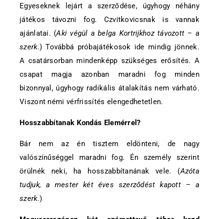
Egyeseknek lejárt a szerződése, úgyhogy néhány
játékos távozni fog. Czvitkovicsnak is vannak
ajánlatai. (
Aki végül a belga Kortrijkhoz távozott – a
szerk.
) Továbbá próbajátékosok ide mindig jönnek.
A csatársorban mindenképp szükséges erősítés. A
csapat magja azonban maradni fog minden
bizonnyal, úgyhogy radikális átalakítás nem várható.
Viszont némi vérfrissítés elengedhetetlen.
Hosszabbítanak Kondás Elemérrel?
Bár nem az én tisztem eldönteni, de nagy
valószínűséggel maradni fog. Én személy szerint
örülnék neki, ha hosszabbítanának vele. (
Azóta
tudjuk, a mester két éves szerződést kapott – a
szerk.
)