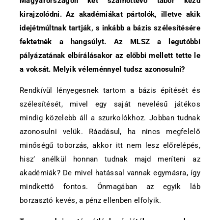
Magyarországon két számottevő tábor kezd
kirajzolódni. Az akadémiákat pártolók, illetve akik
idejétmúltnak tartják, s inkább a bázis szélesítésére
fektetnék a hangsúlyt. Az MLSZ a legutóbbi
pályázatának elbírálásakor az előbbi mellett tette le
a voksát. Melyik véleménnyel tudsz azonosulni?
Rendkívül lényegesnek tartom a bázis építését és
szélesítését, mivel egy saját nevelésű játékos
mindig közelebb áll a szurkolókhoz. Jobban tudnak
azonosulni velük. Ráadásul, ha nincs megfelelő
minőségű toborzás, akkor itt nem lesz előrelépés,
hisz’ anélkül honnan tudnak majd meríteni az
akadémiák? De mivel hatással vannak egymásra, így
mindkettő fontos. Önmagában az egyik láb
borzasztó kevés, a pénz ellenben elfolyik.