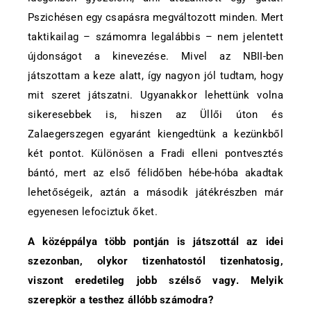
Pszichésen egy csapásra megváltozott minden. Mert
taktikailag – számomra legalábbis – nem jelentett
újdonságot a kinevezése. Mivel az NBII-ben
játszottam a keze alatt, így nagyon jól tudtam, hogy
mit szeret játszatni. Ugyanakkor lehettünk volna
sikeresebbek is, hiszen az Üllői úton és
Zalaegerszegen egyaránt kiengedtünk a kezünkből
két pontot. Különösen a Fradi elleni pontvesztés
bántó, mert az első félidőben hébe-hóba akadtak
lehetőségeik, aztán a második játékrészben már
egyenesen lefociztuk őket.
A középpálya több pontján is játszottál az idei
szezonban, olykor tizenhatostól tizenhatosig,
viszont eredetileg jobb szélső vagy. Melyik
szerepkör a testhez állóbb számodra?