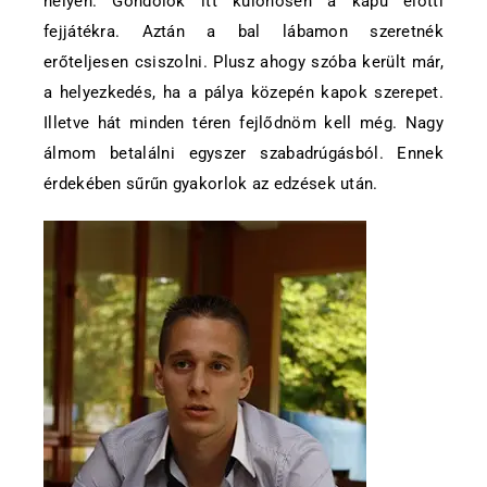
helyen. Gondolok itt különösen a kapu előtti
fejjátékra. Aztán a bal lábamon szeretnék
erőteljesen csiszolni. Plusz ahogy szóba került már,
a helyezkedés, ha a pálya közepén kapok szerepet.
Illetve hát minden téren fejlődnöm kell még. Nagy
álmom betalálni egyszer szabadrúgásból. Ennek
érdekében sűrűn gyakorlok az edzések után.