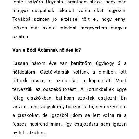
léptek pályára. Ugyanis korántsem biztos, hogy más
magyar csapatnak sikerült volna őket legyőzni.
Továbbá szintén jó érzéssel tölt el, hogy ennyi
idősen már szinte mindent megnyertem magyar
szinten.
Van-e Bódi Ádámnak nőideálja?
Lassan három éve van barátnőm, úgyhogy ő a
nőideálom. Osztálytársak voltunk a gimiben, ott
jöttünk össze, s azóta tart a kapcsolat. Most
tervezzük az összeköltözést. A korunkbeliek ugye
főleg diszkókban, bulikban szoktak csajozni. Én
viszont nem vagyok egy bulizós fajta, nem szeretem
a diszkókat, de igazából időm se lett volna rá a
feszes napirend miatt, így csajozásra sem igazán
nyílott alkalom.