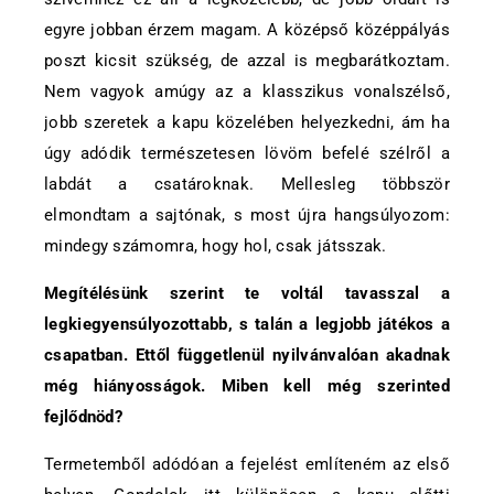
egyre jobban érzem magam. A középső középpályás
poszt kicsit szükség, de azzal is megbarátkoztam.
Nem vagyok amúgy az a klasszikus vonalszélső,
jobb szeretek a kapu közelében helyezkedni, ám ha
úgy adódik természetesen lövöm befelé szélről a
labdát a csatároknak. Mellesleg többször
elmondtam a sajtónak, s most újra hangsúlyozom:
mindegy számomra, hogy hol, csak játsszak.
Megítélésünk szerint te voltál tavasszal a
legkiegyensúlyozottabb, s talán a legjobb játékos a
csapatban. Ettől függetlenül nyilvánvalóan akadnak
még hiányosságok. Miben kell még szerinted
fejlődnöd?
Termetemből adódóan a fejelést említeném az első