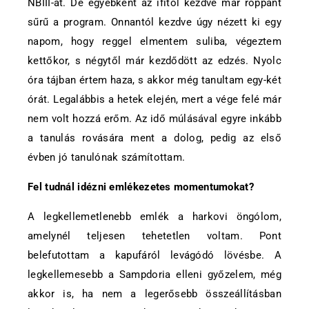
NBIII-at. De egyébként az ifitől kezdve már roppant
sűrű a program. Onnantól kezdve úgy nézett ki egy
napom, hogy reggel elmentem suliba, végeztem
kettőkor, s négytől már kezdődött az edzés. Nyolc
óra tájban értem haza, s akkor még tanultam egy-két
órát. Legalábbis a hetek elején, mert a vége felé már
nem volt hozzá erőm. Az idő múlásával egyre inkább
a tanulás rovására ment a dolog, pedig az első
évben jó tanulónak számítottam.
Fel tudnál idézni emlékezetes momentumokat?
A legkellemetlenebb emlék a harkovi öngólom,
amelynél teljesen tehetetlen voltam. Pont
belefutottam a kapufáról levágódó lövésbe. A
legkellemesebb a Sampdoria elleni győzelem, még
akkor is, ha nem a legerősebb összeállításban