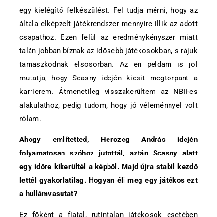
egy kielégítő felkészülést. Fel tudja mérni, hogy az
általa elképzelt játékrendszer mennyire illik az adott
csapathoz. Ezen felül az eredménykényszer miatt
talán jobban bíznak az idősebb játékosokban, s rájuk
támaszkodnak elsősorban. Az én példám is jól
mutatja, hogy Scasny idején kicsit megtorpant a
karrierem. Átmenetileg visszakerültem az NBII-es
alakulathoz, pedig tudom, hogy jó véleménnyel volt
rólam.
Ahogy említetted, Herczeg András idején
folyamatosan szóhoz jutottál, aztán Scasny alatt
egy időre kikerültél a képből. Majd újra stabil kezdő
lettél gyakorlatilag. Hogyan éli meg egy játékos ezt
a hullámvasutat?
Ez főként a fiatal, rutintalan játékosok esetében