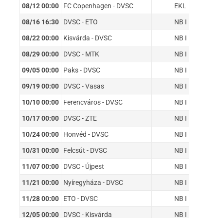
08/12 00:00
FC Copenhagen - DVSC
EKL
08/16 16:30
DVSC - ETO
NB I
08/22 00:00
Kisvárda - DVSC
NB I
08/29 00:00
DVSC - MTK
NB I
09/05 00:00
Paks - DVSC
NB I
09/19 00:00
DVSC - Vasas
NB I
10/10 00:00
Ferencváros - DVSC
NB I
10/17 00:00
DVSC - ZTE
NB I
10/24 00:00
Honvéd - DVSC
NB I
10/31 00:00
Felcsút - DVSC
NB I
11/07 00:00
DVSC - Újpest
NB I
11/21 00:00
Nyíregyháza - DVSC
NB I
11/28 00:00
ETO - DVSC
NB I
12/05 00:00
DVSC - Kisvárda
NB I