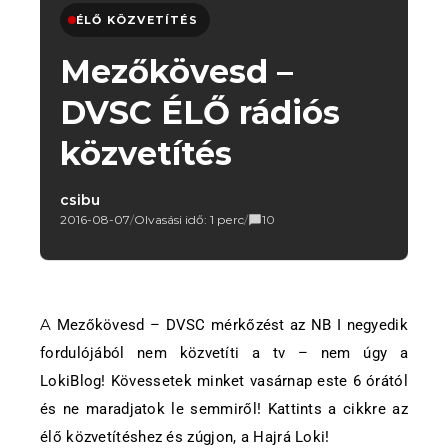
ÉLŐ KÖZVETÍTÉS
Mezőkövesd –
DVSC ÉLŐ rádiós
közvetítés
csibu
2016-08-07
/
Olvasási idő: 1 perc
/
10
A Mezőkövesd – DVSC mérkőzést az NB I negyedik
fordulójából nem közvetíti a tv – nem úgy a
LokiBlog! Kövessetek minket vasárnap este 6 órától
és ne maradjatok le semmiről! Kattints a cikkre az
élő közvetítéshez és zúgjon, a Hajrá Loki!