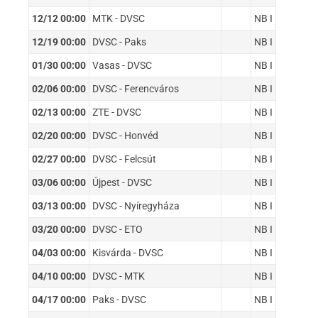
12/12 00:00
MTK - DVSC
NB I
12/19 00:00
DVSC - Paks
NB I
01/30 00:00
Vasas - DVSC
NB I
02/06 00:00
DVSC - Ferencváros
NB I
02/13 00:00
ZTE - DVSC
NB I
02/20 00:00
DVSC - Honvéd
NB I
02/27 00:00
DVSC - Felcsút
NB I
03/06 00:00
Újpest - DVSC
NB I
03/13 00:00
DVSC - Nyíregyháza
NB I
03/20 00:00
DVSC - ETO
NB I
04/03 00:00
Kisvárda - DVSC
NB I
04/10 00:00
DVSC - MTK
NB I
04/17 00:00
Paks - DVSC
NB I