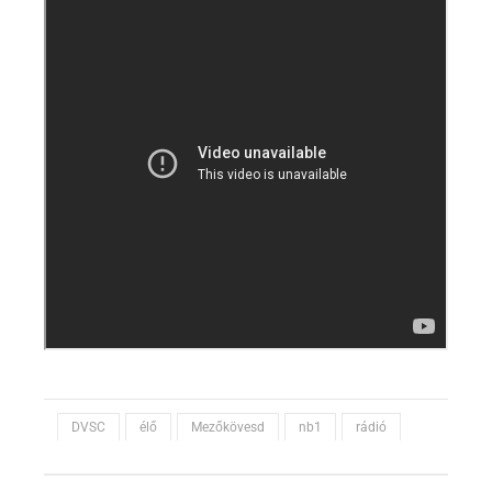
DVSC
élő
Mezőkövesd
nb1
rádió