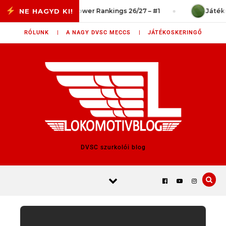
Skip to content
a vég?
Power Rankings 26/27 – #1
Játékszi
RÓLUNK |
A NAGY DVSC MECCS |
JÁTÉKOSKERINGŐ
DVSC szurkolói blog