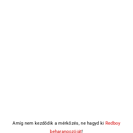
Amíg nem kezdődik a mérkőzés, ne hagyd ki
Redboy
beharangozóját
!