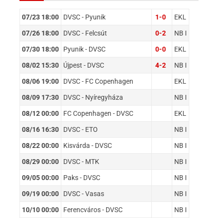
07/23 18:00
DVSC - Pyunik
1-0
EKL
07/26 18:00
DVSC - Felcsút
0-2
NB I
07/30 18:00
Pyunik - DVSC
0-0
EKL
08/02 15:30
Újpest - DVSC
4-2
NB I
08/06 19:00
DVSC - FC Copenhagen
EKL
08/09 17:30
DVSC - Nyíregyháza
NB I
08/12 00:00
FC Copenhagen - DVSC
EKL
08/16 16:30
DVSC - ETO
NB I
08/22 00:00
Kisvárda - DVSC
NB I
08/29 00:00
DVSC - MTK
NB I
09/05 00:00
Paks - DVSC
NB I
09/19 00:00
DVSC - Vasas
NB I
10/10 00:00
Ferencváros - DVSC
NB I