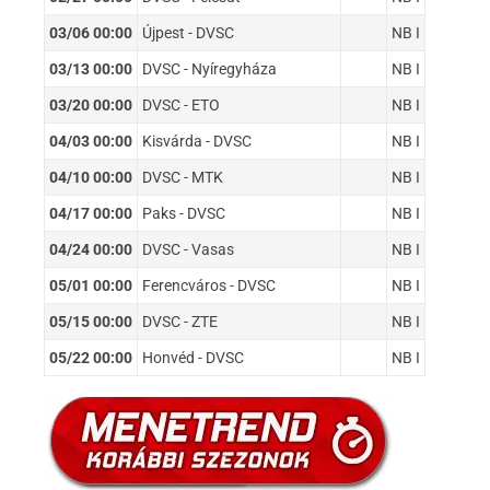
03/06 00:00
Újpest - DVSC
NB I
03/13 00:00
DVSC - Nyíregyháza
NB I
03/20 00:00
DVSC - ETO
NB I
04/03 00:00
Kisvárda - DVSC
NB I
04/10 00:00
DVSC - MTK
NB I
04/17 00:00
Paks - DVSC
NB I
04/24 00:00
DVSC - Vasas
NB I
05/01 00:00
Ferencváros - DVSC
NB I
05/15 00:00
DVSC - ZTE
NB I
05/22 00:00
Honvéd - DVSC
NB I