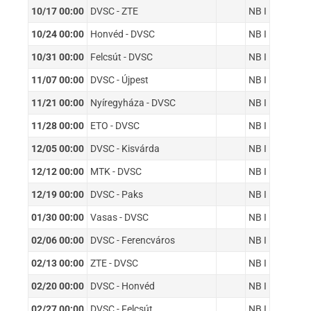
10/17 00:00
DVSC - ZTE
NB I
10/24 00:00
Honvéd - DVSC
NB I
10/31 00:00
Felcsút - DVSC
NB I
11/07 00:00
DVSC - Újpest
NB I
11/21 00:00
Nyíregyháza - DVSC
NB I
11/28 00:00
ETO - DVSC
NB I
12/05 00:00
DVSC - Kisvárda
NB I
12/12 00:00
MTK - DVSC
NB I
12/19 00:00
DVSC - Paks
NB I
01/30 00:00
Vasas - DVSC
NB I
02/06 00:00
DVSC - Ferencváros
NB I
02/13 00:00
ZTE - DVSC
NB I
02/20 00:00
DVSC - Honvéd
NB I
02/27 00:00
DVSC - Felcsút
NB I