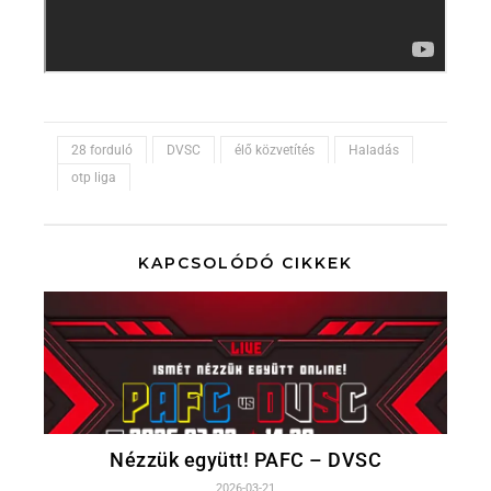
28 forduló
DVSC
élő közvetítés
Haladás
otp liga
KAPCSOLÓDÓ CIKKEK
Nézzük együtt! PAFC – DVSC
2026-03-21