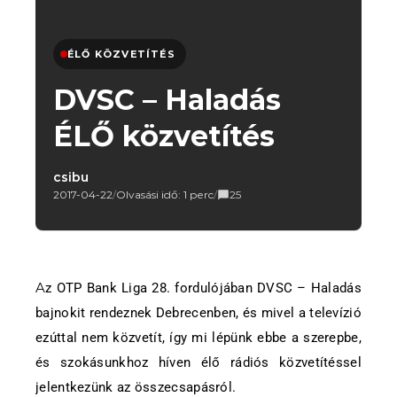
ÉLŐ KÖZVETÍTÉS
DVSC – Haladás
ÉLŐ közvetítés
csibu
2017-04-22
/
Olvasási idő: 1 perc
/
25
Az OTP Bank Liga 28. fordulójában DVSC – Haladás
bajnokit rendeznek Debrecenben, és mivel a televízió
ezúttal nem közvetít, így mi lépünk ebbe a szerepbe,
és szokásunkhoz híven élő rádiós közvetítéssel
jelentkezünk az összecsapásról.