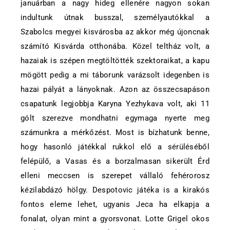
januárban a nagy hideg ellenére nagyon sokan
indultunk útnak busszal, személyautókkal a
Szabolcs megyei kisvárosba az akkor még újoncnak
számító Kisvárda otthonába. Közel teltház volt, a
hazaiak is szépen megtöltötték szektoraikat, a kapu
mögött pedig a mi táborunk varázsolt idegenben is
hazai pályát a lányoknak. Azon az összecsapáson
csapatunk legjobbja Karyna Yezhykava volt, aki 11
gólt szerezve mondhatni egymaga nyerte meg
számunkra a mérkőzést. Most is bízhatunk benne,
hogy hasonló játékkal rukkol elő a sérüléséből
felépülő, a Vasas és a borzalmasan sikerült Érd
elleni meccsen is szerepet vállaló fehérorosz
kézilabdázó hölgy. Despotovic játéka is a kirakós
fontos eleme lehet, ugyanis Jeca ha elkapja a
fonalat, olyan mint a gyorsvonat. Lotte Grigel okos