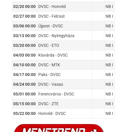
02/20 00:00
DVSC - Honvéd
NB I
02/27 00:00
DVSC - Felcsút
NB I
03/06 00:00
Újpest - DVSC
NB I
03/13 00:00
DVSC - Nyíregyháza
NB I
03/20 00:00
DVSC - ETO
NB I
04/03 00:00
Kisvárda - DVSC
NB I
04/10 00:00
DVSC - MTK
NB I
04/17 00:00
Paks - DVSC
NB I
04/24 00:00
DVSC - Vasas
NB I
05/01 00:00
Ferencváros - DVSC
NB I
05/15 00:00
DVSC - ZTE
NB I
05/22 00:00
Honvéd - DVSC
NB I