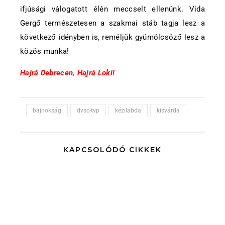
ifjúsági válogatott élén meccselt ellenünk. Vida
Gergő természetesen a szakmai stáb tagja lesz a
következő idényben is, reméljük gyümölcsöző lesz a
közös munka!
Hajrá Debrecen, Hajrá Loki!
bajnokság
dvsc-tvp
kézilabda
kisvárda
KAPCSOLÓDÓ CIKKEK