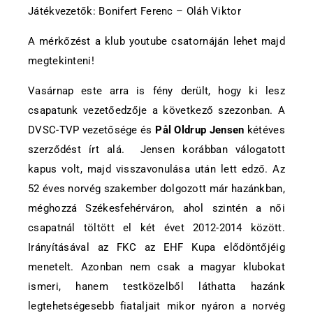
Játékvezetők: Bonifert Ferenc – Oláh Viktor
A mérkőzést a klub youtube csatornáján lehet majd
megtekinteni!
Vasárnap este arra is fény derült, hogy ki lesz
csapatunk vezetőedzője a következő szezonban. A
DVSC-TVP vezetősége és
Pål Oldrup Jensen
kétéves
szerződést írt alá. Jensen korábban válogatott
kapus volt, majd visszavonulása után lett edző. Az
52 éves norvég szakember dolgozott már hazánkban,
méghozzá Székesfehérváron, ahol szintén a női
csapatnál töltött el két évet 2012-2014 között.
Irányításával az FKC az EHF Kupa elődöntőjéig
menetelt. Azonban nem csak a magyar klubokat
ismeri, hanem testközelből láthatta hazánk
legtehetségesebb fiataljait mikor nyáron a norvég