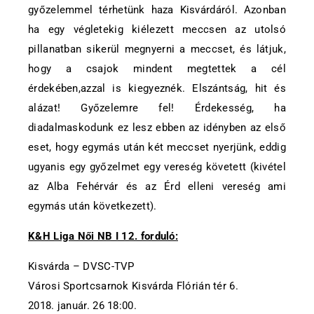
győzelemmel térhetünk haza Kisvárdáról. Azonban
ha egy végletekig kiélezett meccsen az utolsó
pillanatban sikerül megnyerni a meccset, és látjuk,
hogy a csajok mindent megtettek a cél
érdekében,azzal is kiegyeznék. Elszántság, hit és
alázat! Győzelemre fel! Érdekesség, ha
diadalmaskodunk ez lesz ebben az idényben az első
eset, hogy egymás után két meccset nyerjünk, eddig
ugyanis egy győzelmet egy vereség követett (kivétel
az Alba Fehérvár és az Érd elleni vereség ami
egymás után következett).
K&H Liga Női NB I 12. forduló:
Kisvárda – DVSC-TVP
Városi Sportcsarnok Kisvárda Flórián tér 6.
2018. január. 26 18:00.