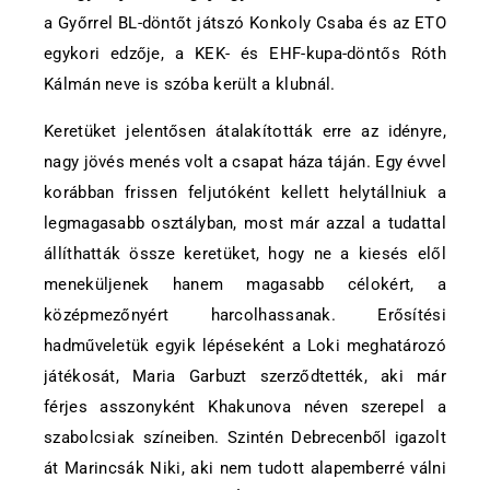
a Győrrel BL-döntőt játszó Konkoly Csaba és az ETO
egykori edzője, a KEK- és EHF-kupa-döntős Róth
Kálmán neve is szóba került a klubnál.
Keretüket jelentősen átalakították erre az idényre,
nagy jövés menés volt a csapat háza táján. Egy évvel
korábban frissen feljutóként kellett helytállniuk a
legmagasabb osztályban, most már azzal a tudattal
állíthatták össze keretüket, hogy ne a kiesés elől
meneküljenek hanem magasabb célokért, a
középmezőnyért harcolhassanak. Erősítési
hadműveletük egyik lépéseként a Loki meghatározó
játékosát, Maria Garbuzt szerződtették, aki már
férjes asszonyként Khakunova néven szerepel a
szabolcsiak színeiben. Szintén Debrecenből igazolt
át Marincsák Niki, aki nem tudott alapemberré válni