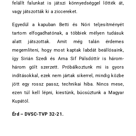
felállt falunkat is játszi könnyedséggel lőtték át,
vagy játszották ki a ziccereket.
Egyedül a kapuban Betti és Nóri teljesítményét
tartom elfogadhatónak, a többiek mélyen tudásuk
alatt játszottak. Amit még talán érdemes
megemlíteni, hogy most kaptak labdát beállósaink,
így Sirián Szedi és Arna Sif Pálsdóttír is három-
három gólt szerzett. Próbálkoztunk mi is gyors
indításokkal, ezek nem jártak sikerrel, mindig közbe
jött egy rossz passz, technikai hiba. Nincs mese,
ezen túl kell lépni, kiestünk, búcsúztunk a Magyar
Kupától.
Érd – DVSC-TVP 32-21.