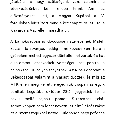
játékára is nagy szükségünk van, valamint a
védekezésünket kell rendbe tenni. Ami az
előzményeket illeti, a Magyar Kupából a IV.
fordulóban búcsúzott mind a két csapat, mi az Érd, a
Kisvárda a Vác ellen maradt alul.
A bajnokságban is döcögősen szerepelnek Mátéfi
Eszter tanítványai, eddigi mérkőzéseiken három
győzelem mellett egyszer döntetlennel zártak és hat
alkalommal szenvedtek vereséget, hét ponttal a
bajnokság 10. helyén tanyáznak. Az Alba Fehérvárt, a
Békéscsabát valamint a Vasast győzték, le míg az
MTK ellen meg kellett elégedniük csupán az egyik
ponttal. Legutóbb október 28-án jegyeztek fel a
nevük mellé bajnoki pontot. Sikeresnek tehát
semmiképpen nem lehet nevezni az elmúlt időszakot
az ő szemszögükből nézve. Különösen nagy pofonba