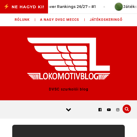
Skip to content
vég?
Power Rankings 26/27 – #1
Játékszituá
RÓLUNK |
A NAGY DVSC MECCS |
JÁTÉKOSKERINGŐ
DVSC szurkolói blog