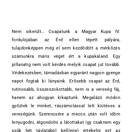
Nem sikerült… Csapatunk a Magyar Kupa IV.
fordulójában az Érd ellen lépett pályára,
tulajdonképpen még el sem kezdődött a mérkőzés
számunkra máris véget ért a kupakaland. Egy
pillanatig nem volt kérdés melyik csapat jut tovább.
Védekezésben, támadásban egyaránt nagyon gyenge
napot fogtak ki lányaink. Erősebb csapat az Érd,
rutinosabb, összeszokottabb, nem is a vereség fáj,
hanem az ahogyan kikaptunk. Megalázó módon
győztek le minket, rászámolással lett kiütéses a
vereségünk. Szerencsére a meccs után volt időm
lenyugodni, átgondolni a látottakat így csaknem egy
szűk hét távlatából kell(ene) értékelni ezt az