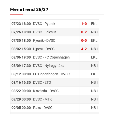
Menetrend 26/27
07/23 18:00
DVSC - Pyunik
1-0
EKL
07/26 18:00
DVSC - Felcsút
0-2
NB I
07/30 18:00
Pyunik - DVSC
0-0
EKL
08/02 15:30
Újpest - DVSC
4-2
NB I
08/06 19:00
DVSC - FC Copenhagen
EKL
08/09 17:30
DVSC - Nyíregyháza
NB I
08/12 00:00
FC Copenhagen - DVSC
EKL
08/16 16:30
DVSC - ETO
NB I
08/22 00:00
Kisvárda - DVSC
NB I
08/29 00:00
DVSC - MTK
NB I
09/05 00:00
Paks - DVSC
NB I