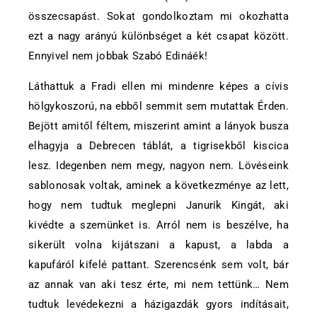
összecsapást. Sokat gondolkoztam mi okozhatta
ezt a nagy arányú különbséget a két csapat között.
Ennyivel nem jobbak Szabó Edináék!
Láthattuk a Fradi ellen mi mindenre képes a cívis
hölgykoszorú, na ebből semmit sem mutattak Érden.
Bejött amitől féltem, miszerint amint a lányok busza
elhagyja a Debrecen táblát, a tigrisekből kiscica
lesz. Idegenben nem megy, nagyon nem. Lövéseink
sablonosak voltak, aminek a következménye az lett,
hogy nem tudtuk meglepni Janurik Kingát, aki
kivédte a szemünket is. Arról nem is beszélve, ha
sikerült volna kijátszani a kapust, a labda a
kapufáról kifelé pattant. Szerencsénk sem volt, bár
az annak van aki tesz érte, mi nem tettünk… Nem
tudtuk levédekezni a házigazdák gyors indításait,