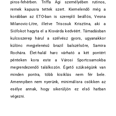
piros-fehérben. Triffa Ági személyében rutinos,
remek kapusra tettek szert. Kiemelendő még a
korábban az ETO-ban is szereplő beállós, Vesna
Milanovic-Litre, illetve Triscsuk Krisztina, aki a
Siófokot hagyta el a Kisvárda kedvéért. Támadásban
kulcsszerep hárul a szélvész gyors, ugyanakkor
különc megjelenésű brazil balszélsőre, Samira
Rochára. Élet-halál harc várható a két pontért
pénteken kora este a Városi Sportcsarnokba
megrendezendő találkozón. Égető szükségünk van
minden pontra, több kisiklás nem fér bele.
Amennyiben nem nyerünk, minimálisra csökken az
esélye annak, hogy sikerüljön ez első hatban
végezni.