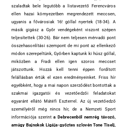
szaladtak bele legutóbb a listavezető Ferencváros
ellen hazai környezetben megrendezett meccsen,
ugyanis a fővárosiak 16! góllal nyertek (18-34). A
másik gigász a Győr vendégeként viszont szépen
teljesítettek (30-26). Bár nem teljesen mérvadó pont
összehasonlítási szempont de mi pont az ellenkező
módon szerepeltünk, Győrben kaptunk ki húsz góllal,
miközben a Fradi ellen igen szoros meccset
játszottunk. Hozzá kell tenni éppen fordított
felállásban értük el ezen eredményeinket. Friss hír
egyébként, hogy a mai napon szerződést bontottak a
szakmai igazgatói és vezetőedzői feladatokat
egyaránt ellátó Mátéfi Eszterrel. Az új vezetőedző
személyéről még nincs hír, de a Nemzeti Sport
információja szerint
a Debrecenből nemrég távozó,
amúgy Bajnokok Ligája-győztes szlovén Tone Tiselj
,