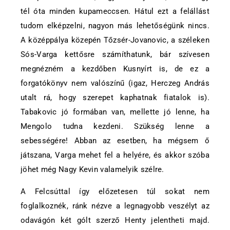
tél óta minden kupameccsen. Hátul ezt a felállást
tudom elképzelni, nagyon más lehetőségünk nincs.
A középpálya közepén Tőzsér-Jovanovic, a széleken
Sós-Varga kettősre számíthatunk, bár szívesen
megnézném a kezdőben Kusnyírt is, de ez a
forgatókönyv nem valószínű (igaz, Herczeg András
utalt rá, hogy szerepet kaphatnak fiatalok is).
Tabakovic jó formában van, mellette jó lenne, ha
Mengolo tudna kezdeni. Szükség lenne a
sebességére! Abban az esetben, ha mégsem ő
játszana, Varga mehet fel a helyére, és akkor szóba
jöhet még Nagy Kevin valamelyik szélre.
A Felcsúttal így előzetesen túl sokat nem
foglalkoznék, ránk nézve a legnagyobb veszélyt az
odavágón két gólt szerző Henty jelentheti majd.