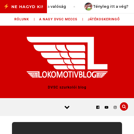
Skip to content
– Megint pofánvert a valóság
Tényleg itt a vég?
RÓLUNK |
A NAGY DVSC MECCS |
JÁTÉKOSKERINGŐ
DVSC szurkolói blog