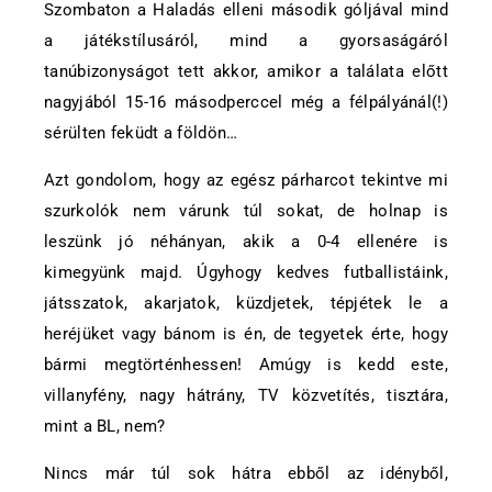
Szombaton a Haladás elleni második góljával mind
a játékstílusáról, mind a gyorsaságáról
tanúbizonyságot tett akkor, amikor a találata előtt
nagyjából 15-16 másodperccel még a félpályánál(!)
sérülten feküdt a földön…
Azt gondolom, hogy az egész párharcot tekintve mi
szurkolók nem várunk túl sokat, de holnap is
leszünk jó néhányan, akik a 0-4 ellenére is
kimegyünk majd. Úgyhogy kedves futballistáink,
játsszatok, akarjatok, küzdjetek, tépjétek le a
heréjüket vagy bánom is én, de tegyetek érte, hogy
bármi megtörténhessen! Amúgy is kedd este,
villanyfény, nagy hátrány, TV közvetítés, tisztára,
mint a BL, nem?
Nincs már túl sok hátra ebből az idényből,