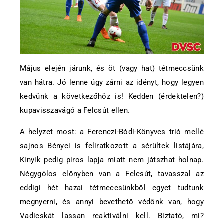
Május elején járunk, és öt (vagy hat) tétmeccsünk
van hátra. Jó lenne úgy zárni az idényt, hogy legyen
kedvünk a következőhöz is! Kedden (érdektelen?)
kupavisszavágó a Felcsút ellen.
A helyzet most: a Ferenczi-Bódi-Könyves trió mellé
sajnos Bényei is feliratkozott a sérültek listájára,
Kinyik pedig piros lapja miatt nem játszhat holnap.
Négygólos előnyben van a Felcsút, tavasszal az
eddigi hét hazai tétmeccsünkből egyet tudtunk
megnyerni, és annyi bevethető védőnk van, hogy
Vadicskát lassan reaktiválni kell. Biztató, mi?