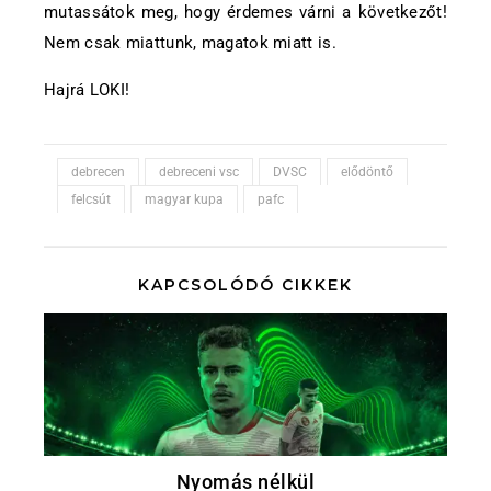
mutassátok meg, hogy érdemes várni a következőt!
Nem csak miattunk, magatok miatt is.
Hajrá LOKI!
debrecen
debreceni vsc
DVSC
elődöntő
felcsút
magyar kupa
pafc
KAPCSOLÓDÓ CIKKEK
Nyomás nélkül