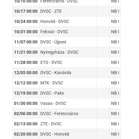
10/10 00:00
Ferencváros - DVSC
NB I
10/17 00:00
DVSC - ZTE
NB I
10/24 00:00
Honvéd - DVSC
NB I
10/31 00:00
Felcsút - DVSC
NB I
11/07 00:00
DVSC - Újpest
NB I
11/21 00:00
Nyíregyháza - DVSC
NB I
11/28 00:00
ETO - DVSC
NB I
12/05 00:00
DVSC - Kisvárda
NB I
12/12 00:00
MTK - DVSC
NB I
12/19 00:00
DVSC - Paks
NB I
01/30 00:00
Vasas - DVSC
NB I
02/06 00:00
DVSC - Ferencváros
NB I
02/13 00:00
ZTE - DVSC
NB I
02/20 00:00
DVSC - Honvéd
NB I