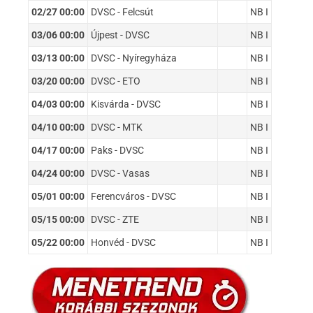
02/27 00:00
DVSC - Felcsút
NB I
03/06 00:00
Újpest - DVSC
NB I
03/13 00:00
DVSC - Nyíregyháza
NB I
03/20 00:00
DVSC - ETO
NB I
04/03 00:00
Kisvárda - DVSC
NB I
04/10 00:00
DVSC - MTK
NB I
04/17 00:00
Paks - DVSC
NB I
04/24 00:00
DVSC - Vasas
NB I
05/01 00:00
Ferencváros - DVSC
NB I
05/15 00:00
DVSC - ZTE
NB I
05/22 00:00
Honvéd - DVSC
NB I