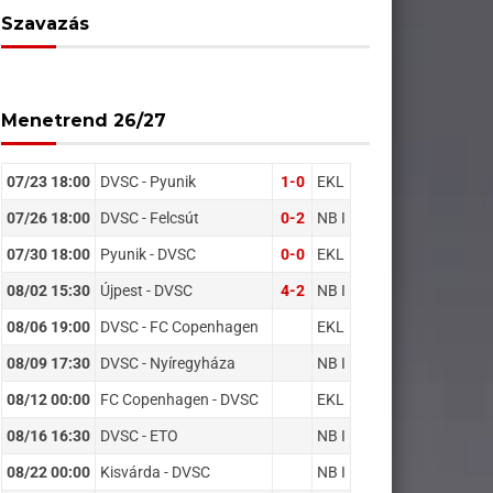
Szavazás
Menetrend 26/27
07/23 18:00
DVSC - Pyunik
1-0
EKL
07/26 18:00
DVSC - Felcsút
0-2
NB I
07/30 18:00
Pyunik - DVSC
0-0
EKL
08/02 15:30
Újpest - DVSC
4-2
NB I
08/06 19:00
DVSC - FC Copenhagen
EKL
08/09 17:30
DVSC - Nyíregyháza
NB I
08/12 00:00
FC Copenhagen - DVSC
EKL
08/16 16:30
DVSC - ETO
NB I
08/22 00:00
Kisvárda - DVSC
NB I