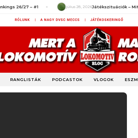
27 – #1
július 28, 2026
Játékszituációk – Mit rontottu
RÓLUNK |
A NAGY DVSC MECCS |
JÁTÉKOSKERINGŐ
RANGLISTÁK
PODCASTOK
VLOGOK
ESZM
DVSC szurkolói blog