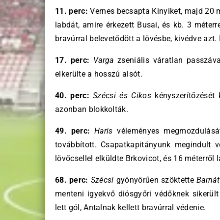
11. perc:
Vernes becsapta Kinyiket, majd 20 m
labdát, amire érkezett Busai, és kb. 3 méter
bravúrral belevetődött a lövésbe, kivédve azt
17. perc:
Varga
zseniális váratlan passzáv
elkerülte a hosszú alsót.
40. perc:
Szécsi és Cikos
kényszerítőzését 
azonban blokkolták.
49. perc:
Haris
véleményes megmozdulását 
továbbított. Csapatkapitányunk megindult v
lövőcsellel elküldte Brkovicot, és 16 méterről
68. perc:
Szécsi
gyönyörűen szöktette
Barnát
menteni igyekvő diósgyőri védőknek sikerül
lett gól, Antalnak kellett bravúrral védenie.