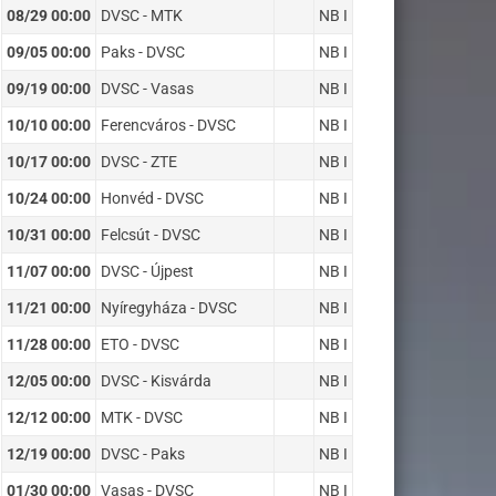
08/29 00:00
DVSC - MTK
NB I
09/05 00:00
Paks - DVSC
NB I
09/19 00:00
DVSC - Vasas
NB I
10/10 00:00
Ferencváros - DVSC
NB I
10/17 00:00
DVSC - ZTE
NB I
10/24 00:00
Honvéd - DVSC
NB I
10/31 00:00
Felcsút - DVSC
NB I
11/07 00:00
DVSC - Újpest
NB I
11/21 00:00
Nyíregyháza - DVSC
NB I
11/28 00:00
ETO - DVSC
NB I
12/05 00:00
DVSC - Kisvárda
NB I
12/12 00:00
MTK - DVSC
NB I
12/19 00:00
DVSC - Paks
NB I
01/30 00:00
Vasas - DVSC
NB I