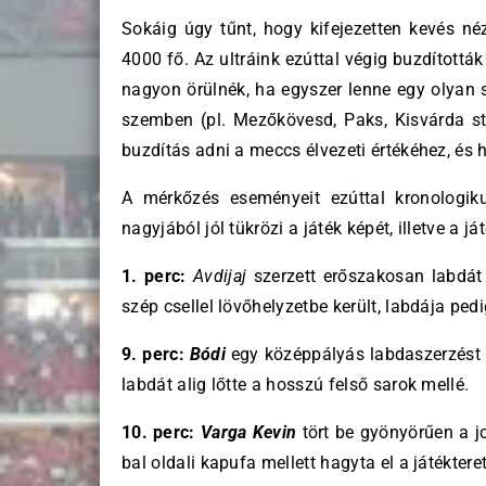
Sokáig úgy tűnt, hogy kifejezetten kevés néz
4000 fő. Az ultráink ezúttal végig buzdítottá
nagyon örülnék, ha egyszer lenne egy olyan 
szemben (pl. Mezőkövesd, Paks, Kisvárda st
buzdítás adni a meccs élvezeti értékéhez, és 
A mérkőzés eseményeit ezúttal kronologik
nagyjából jól tükrözi a játék képét, illetve a já
1. perc:
Avdijaj
szerzett erőszakosan labdát
szép csellel lövőhelyzetbe került, labdája ped
9. perc:
Bódi
egy középpályás labdaszerzést
labdát alig lőtte a hosszú felső sarok mellé.
10. perc:
Varga Kevin
tört be gyönyörűen a jo
bal oldali kapufa mellett hagyta el a játékteret