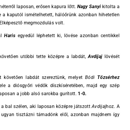
éterről laposan, erősen kapura lőtt.
Nagy Sanyi
kitolta a
re a kaputól ismételhetett, hálóőrünk azonban hihetetlen
. Elképesztő megmozdulás volt.
al
Haris
egyedül léphetett ki, lövése azonban centikkel
követően utóbbi tette középre a labdát,
Avdijaj
lövését
követően labdát szereztünk, melyet
Bódi
Tőzsérhez
ele a diósgyőri védők díszkíséretében, majd egy szép
 laposan a jobb alsó sarokba gurított.
1-0.
a bal szélen, aki laposan középre játszott
Avdija
jhoz. A
t ugyan tisztázni támadónk elől, azonban majdnem így