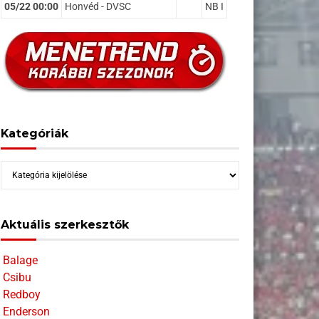
05/22 00:00
Honvéd - DVSC
NB I
Kategóriák
Kategóriák
Aktuális szerkesztők
Balage
Csibu
Redboy
Enderson