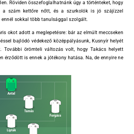
ellen. Röviden összefoglalhatnánk úgy a történteket, hogy
a szám kettőre nőtt, és a szurkolók is jó szájízzel
 ennél sokkal több tanulsággal szolgált.
s okot adott a meglepetésre: bár az elmúlt meccseken
léssel bajlódó védekező középpályásunk, Kusnyír helyét
. További örömteli változás volt, hogy Takács helyett
n érződött is ennek a jótékony hatása. Na, de ennyire ne