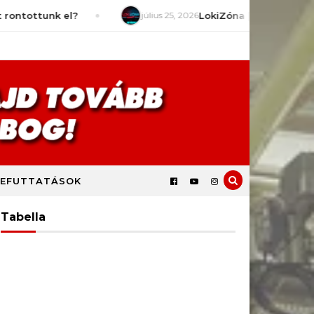
nk el?
július 25, 2026
LokiZóna [S9E2] – Mit várunk a s
EFUTTATÁSOK
Tabella