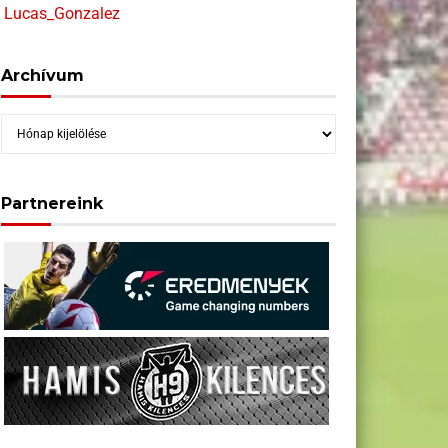
Lucas_Gonzalez
Archívum
Archívum
Partnereink