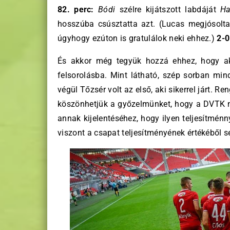
82. perc:
Bódi
szélre kijátszott labdáját
Ha
hosszúba csúsztatta azt. (Lucas megjósolta 
úgyhogy ezúton is gratulálok neki ehhez.)
2-0
És akkor még tegyük hozzá ehhez, hogy ak
felsorolásba. Mint látható, szép sorban min
végül Tőzsér volt az első, aki sikerrel járt. R
köszönhetjük a győzelmünket, hogy a DVTK n
annak kijelentéséhez, hogy ilyen teljesítménn
viszont a csapat teljesítményének értékéből se