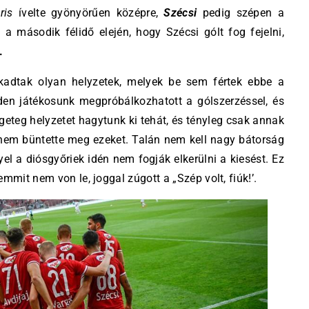
ris
ívelte gyönyörűen középre,
Szécsi
pedig szépen a
a második félidő elején, hogy Szécsi gólt fog fejelni,
.
adtak olyan helyzetek, melyek be sem fértek ebbe a
den játékosunk megpróbálkozhatott a gólszerzéssel, és
engeteg helyzetet hagytunk ki tehát, és tényleg csak annak
em büntette meg ezeket. Talán nem kell nagy bátorság
yel a diósgyőriek idén nem fogják elkerülni a kiesést. Ez
mmit nem von le, joggal zúgott a „Szép volt, fiúk!’.