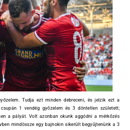
yőzelem. Tudja ezt minden debreceni, és jelzik ezt a
n csupán 1 vendég győzelem és 3 döntetlen született;
sen a pályát. Volt azonban okunk aggódni a mérkőzés
évben mindössze egy bajnokin sikerült begyűjtenünk a 3