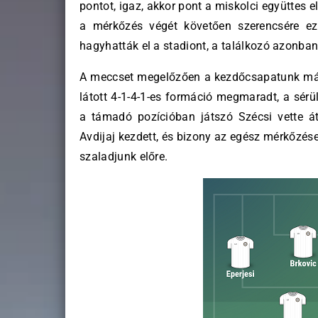
pontot, igaz, akkor pont a miskolci együttes 
a mérkőzés végét követően szerencsére ez 
hagyhatták el a stadiont, a találkozó azonban
A meccset megelőzően a kezdőcsapatunk mári
látott 4-1-4-1-es formáció megmaradt, a sérü
a támadó pozícióban játszó Szécsi vette át
Avdijaj kezdett, és bizony az egész mérkőzése
szaladjunk előre.