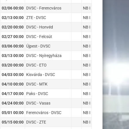
02/06 00:00
DVSC - Ferencváros
NB I
02/13 00:00
ZTE - DVSC
NB I
02/20 00:00
DVSC - Honvéd
NB I
02/27 00:00
DVSC - Felcsút
NB I
03/06 00:00
Újpest - DVSC
NB I
03/13 00:00
DVSC - Nyíregyháza
NB I
03/20 00:00
DVSC - ETO
NB I
04/03 00:00
Kisvárda - DVSC
NB I
04/10 00:00
DVSC - MTK
NB I
04/17 00:00
Paks - DVSC
NB I
04/24 00:00
DVSC - Vasas
NB I
05/01 00:00
Ferencváros - DVSC
NB I
05/15 00:00
DVSC - ZTE
NB I