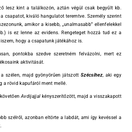
ő lesz kint a találkozón, aztán végül csak begyűlt kb.
k a csapatot, kiváló hangulatot teremtve. Személy szerint
szezonunk, amikor a kisebb, „unalmasabb” ellenfelekkel
b.) is ez lenne az evidens. Rengeteget hozzá tud ez a
hiszem, hogy a csapatunk játékához is.
usan, pontokba szedve szeretném felvázolni, mert ez
tékosaink aktivitását.
 a szélen, majd gyönyörűen játszott
Szécsihez
, aki egy
ig a rövid kapufáról ment mellé.
 követően
Avdijajjal
kényszerítőzött, majd a visszakapott
bb szélről, azonban eltörte a labdát, ami így kevéssel a
.