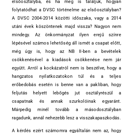
elsőosztályba, és ha meg is találjuk, hogyan
folytatódhat a DVSC történelme az elsőosztályban?
A DVSC 2004-2014 közötti időszaka, vagy a 2014
utáni évek köszöntenek majd vissza? Nagyon nem
mindegy. Az önkormányzat ilyen erejű színre
lépésével számos lehetőség áll ismét a csapat előtt,
még úgy is, hogy az NB II-ben a bevételek
csökkenésével a kiadások csökkenése nem jár
együtt. Arról a kockázatról nem is beszélve, hogy a
hangzatos nyilatkozatokon túl és a teljes
erőbedobás esetén is benne van a pakliban, hogy
feljutás helyett lebőgés jut osztályrészül a
csapatnak és annak szurkolóinak egyaránt.
Márpedig minél tovább a másodosztályban
ragadunk, annál nehezebb lesz a visszakapaszkodás.
A kérdés ezért számomra egyáltalán nem az, hogy