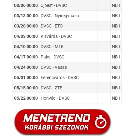
03/06 00:00
Újpest - DVSC
NB I
03/13 00:00
DVSC - Nyíregyháza
NB I
03/20 00:00
DVSC - ETO
NB I
04/03 00:00
Kisvárda - DVSC
NB I
04/10 00:00
DVSC - MTK
NB I
04/17 00:00
Paks - DVSC
NB I
04/24 00:00
DVSC - Vasas
NB I
05/01 00:00
Ferencváros - DVSC
NB I
05/15 00:00
DVSC - ZTE
NB I
05/22 00:00
Honvéd - DVSC
NB I