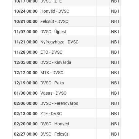
10/17 00:00
DVSC - ZTE
NB I
10/24 00:00
Honvéd - DVSC
NB I
10/31 00:00
Felcsút - DVSC
NB I
11/07 00:00
DVSC - Újpest
NB I
11/21 00:00
Nyíregyháza - DVSC
NB I
11/28 00:00
ETO - DVSC
NB I
12/05 00:00
DVSC - Kisvárda
NB I
12/12 00:00
MTK - DVSC
NB I
12/19 00:00
DVSC - Paks
NB I
01/30 00:00
Vasas - DVSC
NB I
02/06 00:00
DVSC - Ferencváros
NB I
02/13 00:00
ZTE - DVSC
NB I
02/20 00:00
DVSC - Honvéd
NB I
02/27 00:00
DVSC - Felcsút
NB I