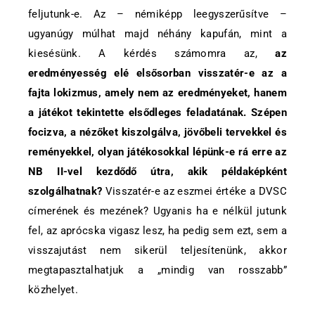
feljutunk-e. Az – némiképp leegyszerűsítve –
ugyanúgy múlhat majd néhány kapufán, mint a
kiesésünk. A kérdés számomra az,
az
eredményesség elé elsősorban visszatér-e az a
fajta lokizmus, amely nem az eredményeket, hanem
a játékot tekintette elsődleges feladatának. Szépen
focizva, a nézőket kiszolgálva, jövőbeli tervekkel és
reményekkel, olyan játékosokkal lépünk-e rá erre az
NB II-vel kezdődő útra, akik példaképként
szolgálhatnak?
Visszatér-e az eszmei értéke a DVSC
címerének és mezének? Ugyanis ha e nélkül jutunk
fel, az aprócska vigasz lesz, ha pedig sem ezt, sem a
visszajutást nem sikerül teljesítenünk, akkor
megtapasztalhatjuk a „mindig van rosszabb”
közhelyet.