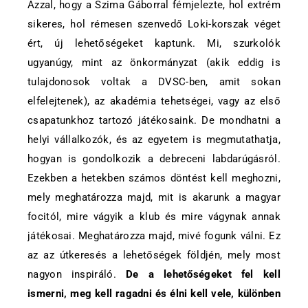
Azzal, hogy a Szima Gáborral fémjelezte, hol extrém
sikeres, hol rémesen szenvedő Loki-korszak véget
ért, új lehetőségeket kaptunk. Mi, szurkolók
ugyanúgy, mint az önkormányzat (akik eddig is
tulajdonosok voltak a DVSC-ben, amit sokan
elfelejtenek), az akadémia tehetségei, vagy az első
csapatunkhoz tartozó játékosaink. De mondhatni a
helyi vállalkozók, és az egyetem is megmutathatja,
hogyan is gondolkozik a debreceni labdarúgásról.
Ezekben a hetekben számos döntést kell meghozni,
mely meghatározza majd, mit is akarunk a magyar
focitól, mire vágyik a klub és mire vágynak annak
játékosai. Meghatározza majd, mivé fogunk válni. Ez
az az útkeresés a lehetőségek földjén, mely most
nagyon inspiráló.
De a lehetőségeket fel kell
ismerni, meg kell ragadni és élni kell vele, különben