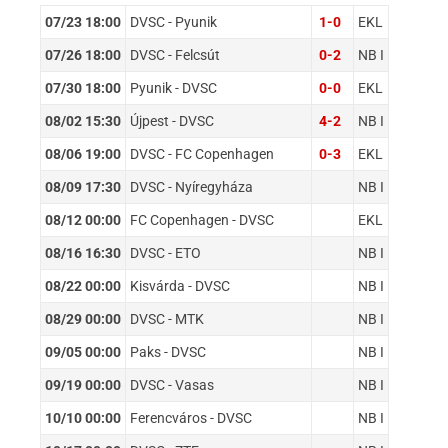
07/23 18:00
DVSC - Pyunik
1-0
EKL
07/26 18:00
DVSC - Felcsút
0-2
NB I
07/30 18:00
Pyunik - DVSC
0-0
EKL
08/02 15:30
Újpest - DVSC
4-2
NB I
08/06 19:00
DVSC - FC Copenhagen
0-3
EKL
08/09 17:30
DVSC - Nyíregyháza
NB I
08/12 00:00
FC Copenhagen - DVSC
EKL
08/16 16:30
DVSC - ETO
NB I
08/22 00:00
Kisvárda - DVSC
NB I
08/29 00:00
DVSC - MTK
NB I
09/05 00:00
Paks - DVSC
NB I
09/19 00:00
DVSC - Vasas
NB I
10/10 00:00
Ferencváros - DVSC
NB I