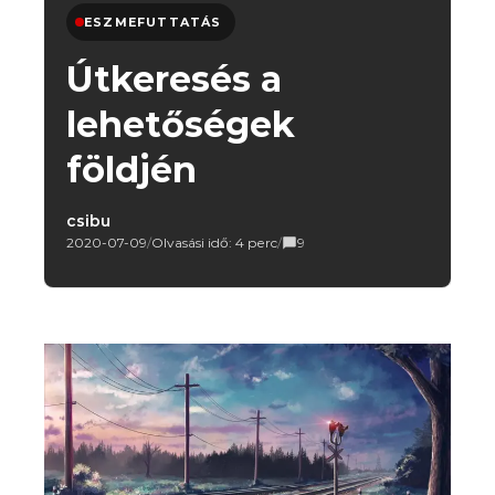
ESZMEFUTTATÁS
Útkeresés a
lehetőségek
földjén
csibu
2020-07-09
/
Olvasási idő: 4 perc
/
9