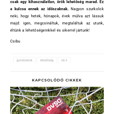
csak egy kihasználatlan, örök lehetőség marad. Ez
a kulcsa ennek az időszaknak.
Nagyon szurkolok
neki, hogy hetek, hónapok, évek múlva azt lássuk
majd: igen, megcsináltuk, megtaláltuk az utunk,
éltünk a lehetőségeinkkel és sikerrel jártunk!
Csibu
gondolatok
lehetőség
nb ii
KAPCSOLÓDÓ CIKKEK