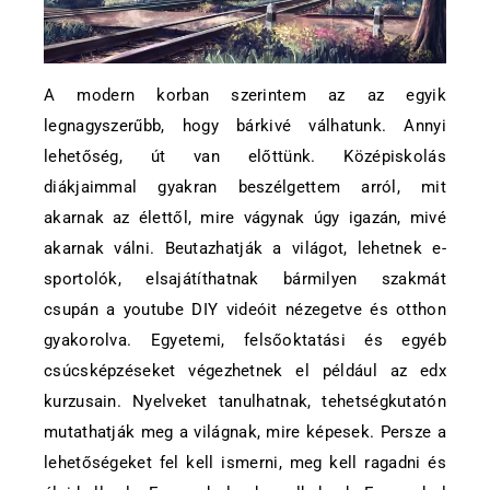
A modern korban szerintem az az egyik
legnagyszerűbb, hogy bárkivé válhatunk. Annyi
lehetőség, út van előttünk. Középiskolás
diákjaimmal gyakran beszélgettem arról, mit
akarnak az élettől, mire vágynak úgy igazán, mivé
akarnak válni. Beutazhatják a világot, lehetnek e-
sportolók, elsajátíthatnak bármilyen szakmát
csupán a youtube DIY videóit nézegetve és otthon
gyakorolva. Egyetemi, felsőoktatási és egyéb
csúcsképzéseket végezhetnek el például az edx
kurzusain. Nyelveket tanulhatnak, tehetségkutatón
mutathatják meg a világnak, mire képesek. Persze a
lehetőségeket fel kell ismerni, meg kell ragadni és