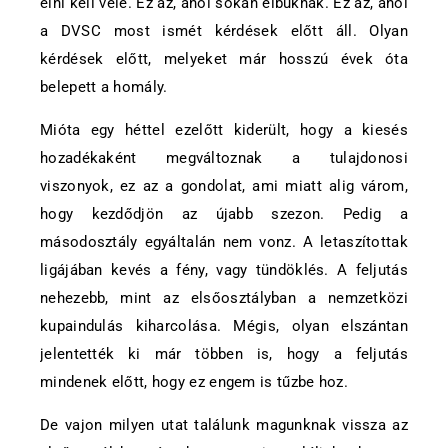
élni kell vele. Ez az, ahol sokan elbuknak. Ez az, ahol
a DVSC most ismét kérdések előtt áll. Olyan
kérdések előtt, melyeket már hosszú évek óta
belepett a homály.
Mióta egy héttel ezelőtt kiderült, hogy a kiesés
hozadékaként megváltoznak a tulajdonosi
viszonyok, ez az a gondolat, ami miatt alig várom,
hogy kezdődjön az újabb szezon. Pedig a
másodosztály egyáltalán nem vonz. A letaszítottak
ligájában kevés a fény, vagy tündöklés. A feljutás
nehezebb, mint az elsőosztályban a nemzetközi
kupaindulás kiharcolása. Mégis, olyan elszántan
jelentették ki már többen is, hogy a feljutás
mindenek előtt, hogy ez engem is tűzbe hoz.
De vajon milyen utat találunk magunknak vissza az