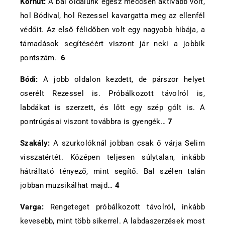
Korhut:
A bal oldalunk egész meccsen aktívabb volt,
hol Bódival, hol Rezessel kavargatta meg az ellenfél
védőit. Az első félidőben volt egy nagyobb hibája, a
támadások segítéséért viszont jár neki a jobbik
pontszám.
6
Bódi:
A jobb oldalon kezdett, de párszor helyet
cserélt Rezessel is. Próbálkozott távolról is,
labdákat is szerzett, és lőtt egy szép gólt is. A
pontrúgásai viszont továbbra is gyengék…
7
Szakály:
A szurkolóknál jobban csak ő várja Selim
visszatértét. Középen teljesen súlytalan, inkább
hátráltató tényező, mint segítő. Bal szélen talán
jobban muzsikálhat majd…
4
Varga:
Rengeteget próbálkozott távolról, inkább
kevesebb, mint több sikerrel. A labdaszerzések most