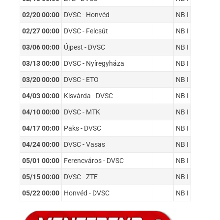
02/20 00:00
DVSC - Honvéd
NB I
02/27 00:00
DVSC - Felcsút
NB I
03/06 00:00
Újpest - DVSC
NB I
03/13 00:00
DVSC - Nyíregyháza
NB I
03/20 00:00
DVSC - ETO
NB I
04/03 00:00
Kisvárda - DVSC
NB I
04/10 00:00
DVSC - MTK
NB I
04/17 00:00
Paks - DVSC
NB I
04/24 00:00
DVSC - Vasas
NB I
05/01 00:00
Ferencváros - DVSC
NB I
05/15 00:00
DVSC - ZTE
NB I
05/22 00:00
Honvéd - DVSC
NB I