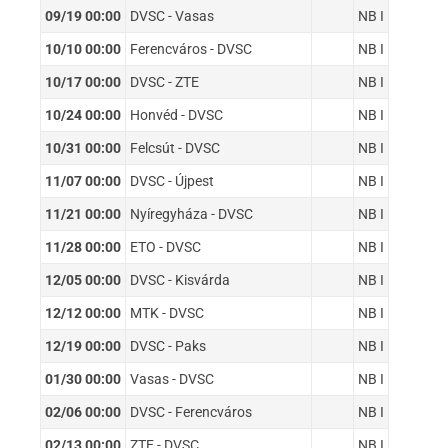
09/19 00:00
DVSC - Vasas
NB I
10/10 00:00
Ferencváros - DVSC
NB I
10/17 00:00
DVSC - ZTE
NB I
10/24 00:00
Honvéd - DVSC
NB I
10/31 00:00
Felcsút - DVSC
NB I
11/07 00:00
DVSC - Újpest
NB I
11/21 00:00
Nyíregyháza - DVSC
NB I
11/28 00:00
ETO - DVSC
NB I
12/05 00:00
DVSC - Kisvárda
NB I
12/12 00:00
MTK - DVSC
NB I
12/19 00:00
DVSC - Paks
NB I
01/30 00:00
Vasas - DVSC
NB I
02/06 00:00
DVSC - Ferencváros
NB I
02/13 00:00
ZTE - DVSC
NB I