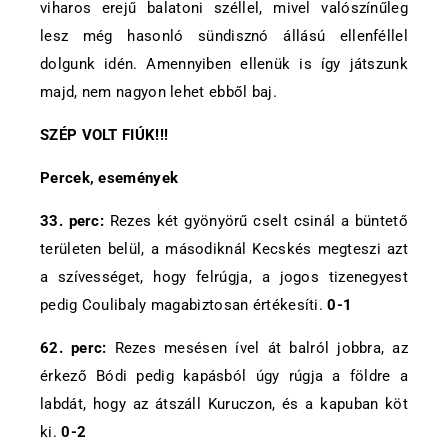
viharos erejű balatoni széllel, mivel valószínűleg
lesz még hasonló sündisznó állású ellenféllel
dolgunk idén. Amennyiben ellenük is így játszunk
majd, nem nagyon lehet ebből baj.
SZÉP VOLT FIÚK!!!
Percek, események
33. perc:
Rezes két gyönyörű cselt csinál a büntető
területen belül, a másodiknál Kecskés megteszi azt
a szívességet, hogy felrúgja, a jogos tizenegyest
pedig Coulibaly magabiztosan értékesíti.
0-1
62. perc:
Rezes mesésen ível át balról jobbra, az
érkező Bódi pedig kapásból úgy rúgja a földre a
labdát, hogy az átszáll Kuruczon, és a kapuban köt
ki.
0-2