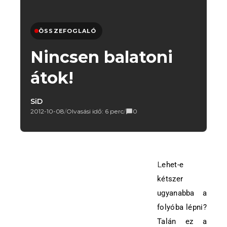
ÖSSZEFOGLALÓ
Nincsen balatoni
átok!
SiD
2012-10-08
/
Olvasási idő: 6 perc
/
0
Lehet-e
kétszer
ugyanabba a
folyóba lépni?
Talán ez a