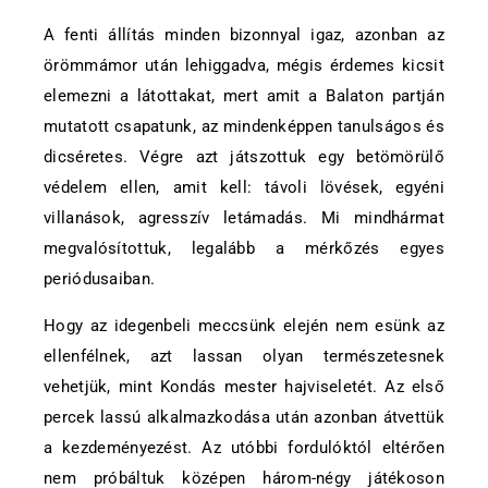
A fenti állítás minden bizonnyal igaz, azonban az
örömmámor után lehiggadva, mégis érdemes kicsit
elemezni a látottakat, mert amit a Balaton partján
mutatott csapatunk, az mindenképpen tanulságos és
dicséretes. Végre azt játszottuk egy betömörülő
védelem ellen, amit kell: távoli lövések, egyéni
villanások, agresszív letámadás. Mi mindhármat
megvalósítottuk, legalább a mérkőzés egyes
periódusaiban.
Hogy az idegenbeli meccsünk elején nem esünk az
ellenfélnek, azt lassan olyan természetesnek
vehetjük, mint Kondás mester hajviseletét. Az első
percek lassú alkalmazkodása után azonban átvettük
a kezdeményezést. Az utóbbi fordulóktól eltérően
nem próbáltuk középen három-négy játékoson