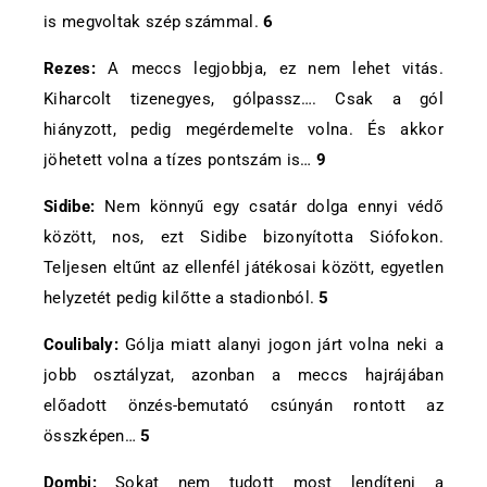
is megvoltak szép számmal.
6
Rezes:
A meccs legjobbja, ez nem lehet vitás.
Kiharcolt tizenegyes, gólpassz…. Csak a gól
hiányzott, pedig megérdemelte volna. És akkor
jöhetett volna a tízes pontszám is…
9
Sidibe:
Nem könnyű egy csatár dolga ennyi védő
között, nos, ezt Sidibe bizonyította Siófokon.
Teljesen eltűnt az ellenfél játékosai között, egyetlen
helyzetét pedig kilőtte a stadionból.
5
Coulibaly:
Gólja miatt alanyi jogon járt volna neki a
jobb osztályzat, azonban a meccs hajrájában
előadott önzés-bemutató csúnyán rontott az
összképen…
5
Dombi:
Sokat nem tudott most lendíteni a