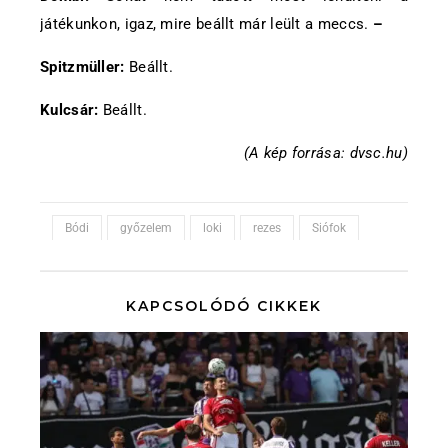
játékunkon, igaz, mire beállt már leült a meccs.
–
Spitzmüller:
Beállt.
Kulcsár:
Beállt.
(A kép forrása: dvsc.hu)
Bódi
győzelem
loki
rezes
Siófok
KAPCSOLÓDÓ CIKKEK