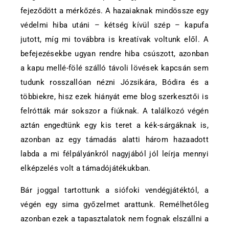
fejeződött a mérkőzés. A hazaiaknak mindössze egy
védelmi hiba utáni – kétség kívül szép – kapufa
jutott, míg mi továbbra is kreatívak voltunk elől. A
befejezésekbe ugyan rendre hiba csúszott, azonban
a kapu mellé-fölé szálló távoli lövések kapcsán sem
tudunk rosszallóan nézni Józsikára, Bódira és a
többiekre, hisz ezek hiányát eme blog szerkesztői is
felrótták már sokszor a fiúknak. A találkozó végén
aztán engedtünk egy kis teret a kék-sárgáknak is,
azonban az egy támadás alatti három hazaadott
labda a mi félpályánkról nagyjából jól leírja mennyi
elképzelés volt a támadójátékukban.
Bár joggal tartottunk a siófoki vendégjátéktól, a
végén egy sima győzelmet arattunk. Remélhetőleg
azonban ezek a tapasztalatok nem fognak elszállni a