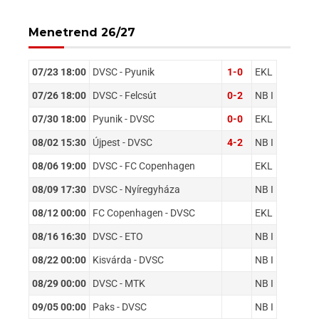
Menetrend 26/27
07/23 18:00
DVSC - Pyunik
1-0
EKL
07/26 18:00
DVSC - Felcsút
0-2
NB I
07/30 18:00
Pyunik - DVSC
0-0
EKL
08/02 15:30
Újpest - DVSC
4-2
NB I
08/06 19:00
DVSC - FC Copenhagen
EKL
08/09 17:30
DVSC - Nyíregyháza
NB I
08/12 00:00
FC Copenhagen - DVSC
EKL
08/16 16:30
DVSC - ETO
NB I
08/22 00:00
Kisvárda - DVSC
NB I
08/29 00:00
DVSC - MTK
NB I
09/05 00:00
Paks - DVSC
NB I