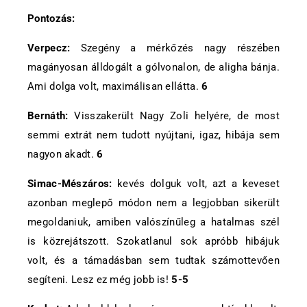
Pontozás:
Verpecz:
Szegény a mérkőzés nagy részében
magányosan álldogált a gólvonalon, de aligha bánja.
Ami dolga volt, maximálisan ellátta.
6
Bernáth:
Visszakerült Nagy Zoli helyére, de most
semmi extrát nem tudott nyújtani, igaz, hibája sem
nagyon akadt.
6
Simac-Mészáros:
kevés dolguk volt, azt a keveset
azonban meglepő módon nem a legjobban sikerült
megoldaniuk, amiben valószínűleg a hatalmas szél
is közrejátszott. Szokatlanul sok apróbb hibájuk
volt, és a támadásban sem tudtak számottevően
segíteni. Lesz ez még jobb is!
5-5