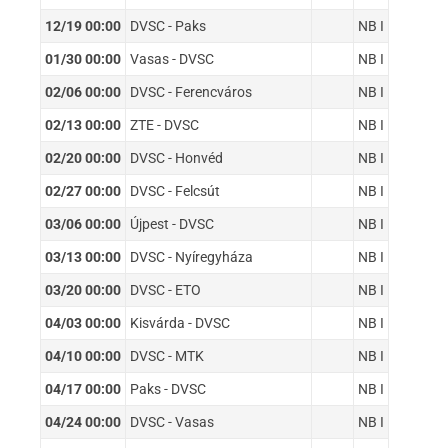
12/19 00:00
DVSC - Paks
NB I
01/30 00:00
Vasas - DVSC
NB I
02/06 00:00
DVSC - Ferencváros
NB I
02/13 00:00
ZTE - DVSC
NB I
02/20 00:00
DVSC - Honvéd
NB I
02/27 00:00
DVSC - Felcsút
NB I
03/06 00:00
Újpest - DVSC
NB I
03/13 00:00
DVSC - Nyíregyháza
NB I
03/20 00:00
DVSC - ETO
NB I
04/03 00:00
Kisvárda - DVSC
NB I
04/10 00:00
DVSC - MTK
NB I
04/17 00:00
Paks - DVSC
NB I
04/24 00:00
DVSC - Vasas
NB I