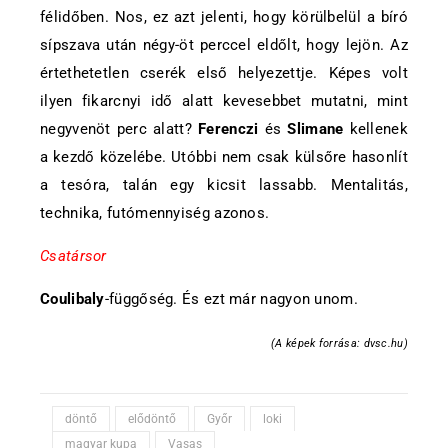
félidőben. Nos, ez azt jelenti, hogy körülbelül a bíró
sípszava után négy-öt perccel eldőlt, hogy lejön. Az
értethetetlen cserék első helyezettje. Képes volt
ilyen fikarcnyi idő alatt kevesebbet mutatni, mint
negyvenöt perc alatt?
Ferenczi
és
Slimane
kellenek
a kezdő közelébe. Utóbbi nem csak külsőre hasonlít
a tesóra, talán egy kicsit lassabb. Mentalitás,
technika, futómennyiség azonos.
Csatársor
Coulibaly
-függőség. És ezt már nagyon unom.
(A képek forrása: dvsc.hu)
döntő
elődöntő
Győr
loki
magyar kupa
Vasas