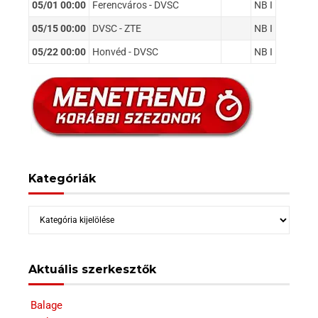
05/01 00:00
Ferencváros - DVSC
NB I
05/15 00:00
DVSC - ZTE
NB I
05/22 00:00
Honvéd - DVSC
NB I
Kategóriák
Kategóriák
Aktuális szerkesztők
Balage