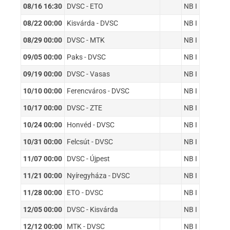
08/16 16:30
DVSC - ETO
NB I
08/22 00:00
Kisvárda - DVSC
NB I
08/29 00:00
DVSC - MTK
NB I
09/05 00:00
Paks - DVSC
NB I
09/19 00:00
DVSC - Vasas
NB I
10/10 00:00
Ferencváros - DVSC
NB I
10/17 00:00
DVSC - ZTE
NB I
10/24 00:00
Honvéd - DVSC
NB I
10/31 00:00
Felcsút - DVSC
NB I
11/07 00:00
DVSC - Újpest
NB I
11/21 00:00
Nyíregyháza - DVSC
NB I
11/28 00:00
ETO - DVSC
NB I
12/05 00:00
DVSC - Kisvárda
NB I
12/12 00:00
MTK - DVSC
NB I