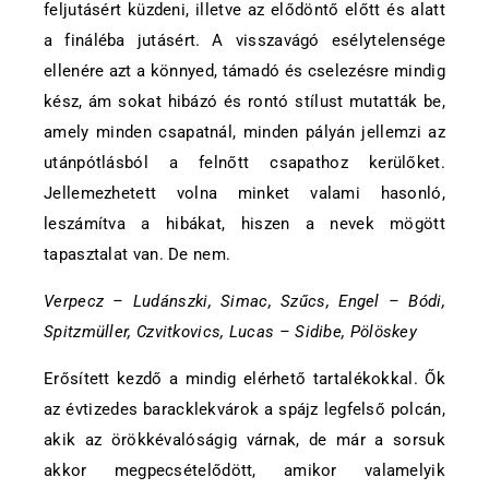
feljutásért küzdeni, illetve az elődöntő előtt és alatt
a fináléba jutásért. A visszavágó esélytelensége
ellenére azt a könnyed, támadó és cselezésre mindig
kész, ám sokat hibázó és rontó stílust mutatták be,
amely minden csapatnál, minden pályán jellemzi az
utánpótlásból a felnőtt csapathoz kerülőket.
Jellemezhetett volna minket valami hasonló,
leszámítva a hibákat, hiszen a nevek mögött
tapasztalat van. De nem.
Verpecz – Ludánszki, Simac, Szűcs, Engel – Bódi,
Spitzmüller, Czvitkovics, Lucas – Sidibe, Pölöskey
Erősített kezdő a mindig elérhető tartalékokkal. Ők
az évtizedes baracklekvárok a spájz legfelső polcán,
akik az örökkévalóságig várnak, de már a sorsuk
akkor megpecsételődött, amikor valamelyik