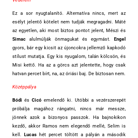
Védelem
Ez a sor nyugtalanító. Alternatíva nincs, mert az
esélyt jelentő kötelet nem tudják megragadni. Máté
az egyetlen, aki most biztos pontot jelent, Mészi és
Simac
alulmúlják önmagukat és egymást.
Engel
gyors, bár egy kicsit az újoncokra jellemző kapkodó
stílust mutatja. Egy kis nyugalom, talán kölcsön, és
Misi kettő. Ha az a görcs azt jelentette, hogy csak
hatvan percet bírt, na, az óriási baj. De biztosan nem.
Középpálya
Bódi
és
Cicó
emelendő ki. Utóbbi a vezérszerepét
próbálja magához rángatni, nincs már messze,
jönnek azok a bizonyos passzok. Ha bajnokikon
kezdő, akkor Ramos nem elegendő mellé, Selim is
kell.
Lucas
hét percet töltött a pályán a második