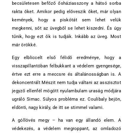
becsületesen befőző ősháziasszony a hátsó sorba
rakta őket. Amikor pedig előveszik őket, már olyan
kemények, hogy a piskótát sem lehet velük
megkenni, sőt az üvegből se lehet kiszedni. És úgy
tűnik, hogy ezt ők is tudják. Inkább az üveg. Most
már örökké.
Egy elbliccelt első félidő eredménye, hogy a
visszapillantóban felbukkant a védelem gyengesége,
értve ezt erre a meccsre és általánosságban is. A
dekoncentrált Mészit nem tudja váltani az asszisztot
jegyző ellenfél mögött nyulambulam uraság módjára
ugráló Simac. Súlyos probléma ez. Coulibaly bejön,
eldönti, nagy király, de itt se stimmel valami.
A góllövés megy – ha van egy állandó elem. A
védekezés, a védelem megroppant, az omladozó