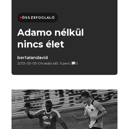
ÖSSZEFOGLALÓ
Adamo nélkül
nincs élet
bertalandavid
2013-05-09
/
Olvasási idő: 5 perc
/
0