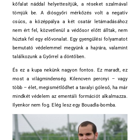
kőfalat náddal helyettesítjük, a réseket szalmával
tömjük be. A diósgyőri mérkőzés volt a negatív
csúcs, a középpálya a két csatár letámadásához
nem ért fel, közvetlenül a védősor előtt álltak, nem
húztak fel egy elővonalat. Egy gyengülési folyamatot
bemutató védelemmel megyünk a hajrára, valamint
találkozunk a Győrrel a döntőben.
És ez a kupa nekünk nagyon fontos. Ez maradt, ez
most a világmindenség. Kilencven percnyi – vagy
több – élet, megismétlődhet a tavalyi góleső, ha már
mindkét védelem az ementáli formációt alkalmazza.
Ilyenkor nem fog. Elég lesz egy Bouadla-bomba.