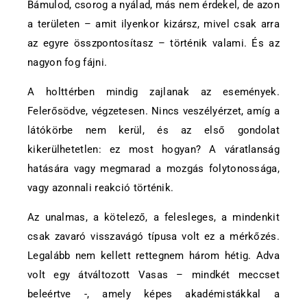
Bámulod, csorog a nyálad, más nem érdekel, de azon
a területen – amit ilyenkor kizársz, mivel csak arra
az egyre összpontosítasz – történik valami. És az
nagyon fog fájni.
A holttérben mindig zajlanak az események.
Felerősödve, végzetesen. Nincs veszélyérzet, amíg a
látókörbe nem kerül, és az első gondolat
kikerülhetetlen: ez most hogyan? A váratlanság
hatására vagy megmarad a mozgás folytonossága,
vagy azonnali reakció történik.
Az unalmas, a kötelező, a felesleges, a mindenkit
csak zavaró visszavágó típusa volt ez a mérkőzés.
Legalább nem kellett rettegnem három hétig. Adva
volt egy átváltozott Vasas – mindkét meccset
beleértve -, amely képes akadémistákkal a