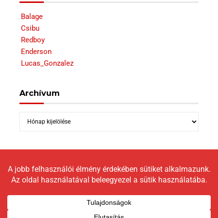
Balage
Csibu
Redboy
Enderson
Lucas_Gonzalez
Archívum
Archívum
Copyright © 2026 LokomotívBlog |
Graceful Theme by
Optima Themes