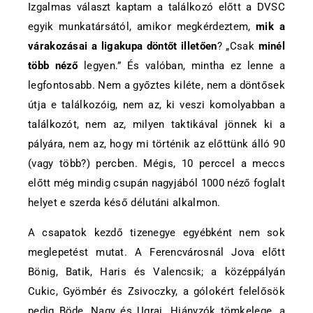
Izgalmas választ kaptam a találkozó előtt a DVSC
egyik munkatársától, amikor megkérdeztem,
mik a
várakozásai a ligakupa döntőt illetően
? „Csak
minél
több néző
legyen.” És valóban, mintha ez lenne a
legfontosabb. Nem a győztes kiléte, nem a döntősek
útja e találkozóig, nem az, ki veszi komolyabban a
találkozót, nem az, milyen taktikával jönnek ki a
pályára, nem az, hogy mi történik az előttünk álló 90
(vagy több?) percben. Mégis, 10 perccel a meccs
előtt még mindig csupán nagyjából 1000 néző foglalt
helyet e szerda késő délutáni alkalmon.
A csapatok kezdő tizenegye egyébként nem sok
meglepetést mutat. A Ferencvárosnál Jova előtt
Bönig, Batik, Haris és Valencsik; a középpályán
Cukic, Gyömbér és Zsivoczky, a gólokért felelősök
pedig Böde, Nagy és Ugrai. Hiányzók tömkelege, a