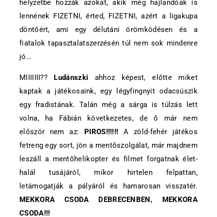
helyzetbe hozzák azokat, akik még hajlandóak is
lennének FIZETNI, érted, FIZETNI, azért a ligakupa
döntőért, ami egy délutáni örömködésen és a
fiatalok tapasztalatszerzésén túl nem sok mindenre
jó…
MIIIIIII??
Ludánszki
ahhoz képest, előtte miket
kaptak a játékosaink, egy légyfingnyit odacsúszik
egy fradistának. Talán még a sárga is túlzás lett
volna, ha Fábián következetes, de ő már nem
először nem az:
PIROS!!!!!!
A zöld-fehér játékos
fetreng egy sort, jön a mentőszolgálat, már majdnem
leszáll a mentőhelikopter és filmet forgatnak élet-
halál tusájáról, mikor hirtelen felpattan,
letámogatják a pályáról és hamarosan visszatér.
MEKKORA CSODA DEBRECENBEN, MEKKORA
CSODA!!!