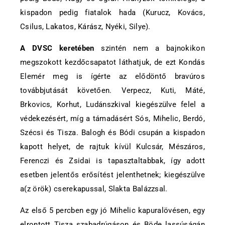
kispadon pedig fiatalok hada (Kurucz, Kovács,
Csilus, Lakatos, Kárász, Nyéki, Silye).
A DVSC keretében
szintén nem a bajnokikon
megszokott kezdőcsapatot láthatjuk, de ezt Kondás
Elemér meg is ígérte az elődöntő bravúros
továbbjutását követően. Verpecz, Kuti, Máté,
Brkovics, Korhut, Ludánszkival kiegészülve felel a
védekezésért, míg a támadásért Sós, Mihelic, Berdó,
Szécsi és Tisza. Balogh és Bódi csupán a kispadon
kapott helyet, de rajtuk kívül Kulcsár, Mészáros,
Ferenczi és Zsidai is tapasztaltabbak, így adott
esetben jelentős erősítést jelenthetnek; kiegészülve
a(z örök) cserekapussal, Slakta Balázzsal.
Az első 5 percben egy jó Mihelic kapuralövésen, egy
elrontott Tisza szabadrúgáson és Böde lassúságán