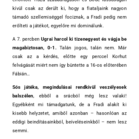
kívül csak az derült ki, hogy a fiataljaink nagyon
támadó szellemiséggel fociznak, a Fradi pedig nem
erőlteti a játékot, egyelőre mi dominálunk.
A 7. percben
Ugrai harcol ki tizenegyest és vágja be
magabiztosan, 0-1.
Talán jogos, talán nem. Már
csak az a kérdés, előtte egy perccel Korhut
felvágását miért nem így büntette a 16-os előterében
Fábián…
Sós játéka, megindulásai rendkívül veszélyesek
balszélen
, ebből a srácból még lesz valaki!
Egyébként mi támadgatunk, de a Fradi alakít ki
kisebb helyzetet, amiből azonban – hasonlóan az
eddigi beindításainkból, beíveléseinkből – nem lesz
semmi.