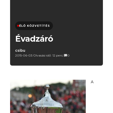
ÉLŐ KÖZVETÍTÉS
Évadzáró
csibu
2015-06-03
/
Olvasási idő: 12 perc
/
0
A