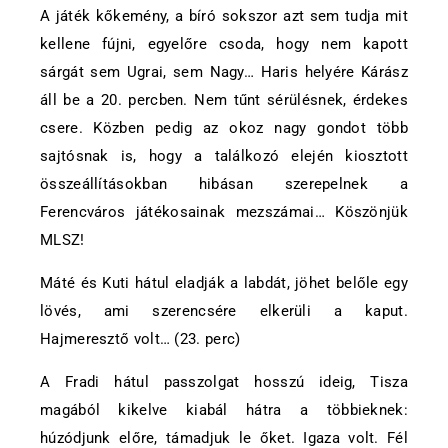
A játék kőkemény, a bíró sokszor azt sem tudja mit
kellene fújni, egyelőre csoda, hogy nem kapott
sárgát sem Ugrai, sem Nagy… Haris helyére Kárász
áll be a 20. percben. Nem tűnt sérülésnek, érdekes
csere. Közben pedig az okoz nagy gondot több
sajtósnak is, hogy a találkozó elején kiosztott
összeállításokban hibásan szerepelnek a
Ferencváros játékosainak mezszámai… Köszönjük
MLSZ!
Máté és Kuti hátul eladják a labdát, jöhet belőle egy
lövés, ami szerencsére elkerüli a kaput.
Hajmeresztő volt… (23. perc)
A Fradi hátul passzolgat hosszú ideig, Tisza
magából kikelve kiabál hátra a többieknek:
húzódjunk előre, támadjuk le őket. Igaza volt. Fél