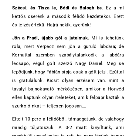
Szécsi, és Tisza le, Bódi és Balogh be
. Ez a mi
kettős cserénk a második félidő kezdetekor. Érett
és jelzésértékű. Hajrá nekik, gyerünk!
Jön a Fradi, újabb gól a jutalmuk.
Mi is tehetünk
róla, mert Verpecz nem jön a guruló labdára; de
Korhuttal szemben szabálytalankodik a labdára
lecsapó, végül gólt szerző Nagy Dániel. Meg se
lepődjünk, hogy Fábián sípja csak a gólt jelzi. Ezúttal
is gratulálunk. Kicsit olyan érzésem van, mint a
tavalyi bajnokavató mérkőzésen, amikor a Honvéd
ellen kaptunk olyan ítéleteket, amik felpaprikázták a
szurkolóinkat – teljesen jogosan….
Eltelt 10 perc a félidőből, támadgatunk, de valahogy
mindig túljátsszuk. A 0-2 miatt kinyíltunk, ami