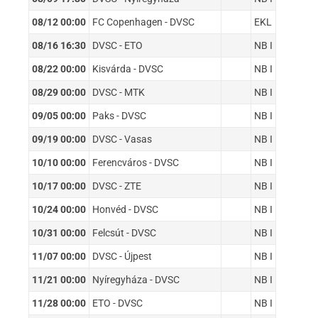
08/12 00:00
FC Copenhagen - DVSC
EKL
08/16 16:30
DVSC - ETO
NB I
08/22 00:00
Kisvárda - DVSC
NB I
08/29 00:00
DVSC - MTK
NB I
09/05 00:00
Paks - DVSC
NB I
09/19 00:00
DVSC - Vasas
NB I
10/10 00:00
Ferencváros - DVSC
NB I
10/17 00:00
DVSC - ZTE
NB I
10/24 00:00
Honvéd - DVSC
NB I
10/31 00:00
Felcsút - DVSC
NB I
11/07 00:00
DVSC - Újpest
NB I
11/21 00:00
Nyíregyháza - DVSC
NB I
11/28 00:00
ETO - DVSC
NB I