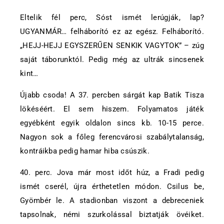
Eltelik fél perc, Sóst ismét lerúgják, lap?
UGYANMÁR… felháborító ez az egész. Felháborító.
„
HEJJ-HEJJ EGYSZERŰEN SENKIK VAGYTOK” – zúg
saját táborunktól. Pedig még az ultrák sincsenek
kint…
Újabb csoda! A 37. percben sárgát kap Batik Tisza
lökéséért. El sem hiszem. Folyamatos játék
egyébként egyik oldalon sincs kb. 10-15 perce.
Nagyon sok a főleg ferencvárosi szabálytalanság,
kontráikba pedig hamar hiba csúszik.
40. perc. Jova már most időt húz, a Fradi pedig
ismét cserél, újra érthetetlen módon. Csilus be,
Gyömbér le. A stadionban viszont a debreceniek
tapsolnak, némi szurkolással biztatják övéiket.