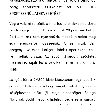
kakaskodás, szól a c**ányok, c**gányok, a bemondó
pedig sportszerű szurkolást kér. MI PEDIG
SPORTSZERŰ JÁTÉKVEZETÉST!
Végre valami történik ami a focira emlékeztet, Jova
húz le egy jó labdát Ferenczi elől. 20 perc van hátra.
De itt mi ma nem nyerhetünk. Hoppá, hirtelen még
egy ferencvárosi összeesik. A semmitől. Jajj
szegény. Az ezért kirúgott labdát sportszerűtlenül
nem adjuk vissza. Az ebből kiharcolt szögletet
BRKOVICS fejeli be a kapuba!!! 1-2!!!!
IGEN IGEN
IGEN!!!!
Ja, gólt lőtt a DVSC? Ideje kiosztanom egy lapot! –
gondolja Fábián, és ad egy sárgát Korhutnak, még a
középkezdés előtt (!) majd elbeszélget Balogh
Norbival. Bódit megölik hátulról, végre ez is sárga…