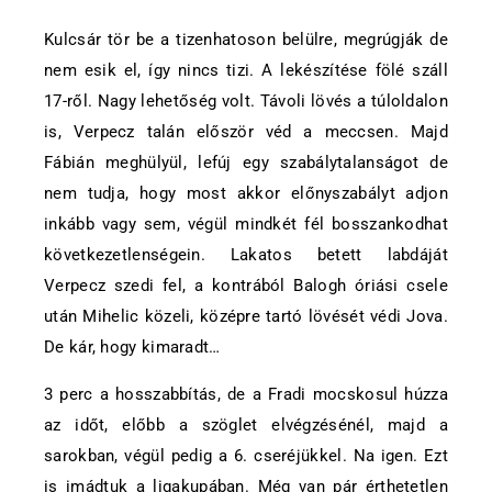
Kulcsár tör be a tizenhatoson belülre, megrúgják de
nem esik el, így nincs tizi. A lekészítése fölé száll
17-ről. Nagy lehetőség volt. Távoli lövés a túloldalon
is, Verpecz talán először véd a meccsen. Majd
Fábián meghülyül, lefúj egy szabálytalanságot de
nem tudja, hogy most akkor előnyszabályt adjon
inkább vagy sem, végül mindkét fél bosszankodhat
következetlenségein. Lakatos betett labdáját
Verpecz szedi fel, a kontrából Balogh óriási csele
után Mihelic közeli, középre tartó lövését védi Jova.
De kár, hogy kimaradt…
3 perc a hosszabbítás, de a Fradi mocskosul húzza
az időt, előbb a szöglet elvégzésénél, majd a
sarokban, végül pedig a 6. cseréjükkel. Na igen. Ezt
is imádtuk a ligakupában. Még van pár érthetetlen