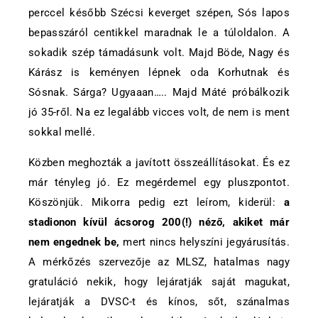
perccel később Szécsi keverget szépen, Sós lapos
bepasszáról centikkel maradnak le a túloldalon. A
sokadik szép támadásunk volt. Majd Böde, Nagy és
Kárász is keményen lépnek oda Korhutnak és
Sósnak. Sárga? Ugyaaan….. Majd Máté próbálkozik
jó 35-ről. Na ez legalább vicces volt, de nem is ment
sokkal mellé.
Közben meghozták a javított összeállításokat. És ez
már tényleg jó. Ez megérdemel egy pluszpontot.
Köszönjük. Mikorra pedig ezt leírom, kiderül:
a
stadionon kívül ácsorog 200(!) néző, akiket már
nem engednek be,
mert nincs helyszíni jegyárusítás.
A mérkőzés szervezője az MLSZ, hatalmas nagy
gratuláció nekik, hogy lejáratják saját magukat,
lejáratják a DVSC-t és kínos, sőt, szánalmas