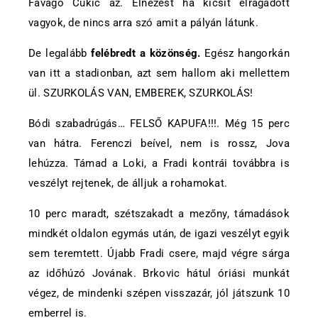
Favágó Cukic az. Elnézést ha kicsit elragadott
vagyok, de nincs arra szó amit a pályán látunk.
De legalább
felébredt a közönség.
Egész hangorkán
van itt a stadionban, azt sem hallom aki mellettem
ül. SZURKOLÁS VAN, EMBEREK, SZURKOLÁS!
Bódi szabadrúgás… FELSŐ KAPUFA!!!. Még 15 perc
van hátra. Ferenczi beível, nem is rossz, Jova
lehúzza. Támad a Loki, a Fradi kontrái továbbra is
veszélyt rejtenek, de álljuk a rohamokat.
10 perc maradt, szétszakadt a mezőny, támadások
mindkét oldalon egymás után, de igazi veszélyt egyik
sem teremtett. Újabb Fradi csere, majd végre sárga
az időhúzó Jovának. Brkovic hátul óriási munkát
végez, de mindenki szépen visszazár, jól játszunk 10
emberrel is.