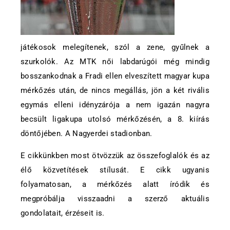
játékosok melegítenek, szól a zene, gyűlnek a
szurkolók. Az MTK női labdarúgói még mindig
bosszankodnak a Fradi ellen elveszített magyar kupa
mérkőzés után, de nincs megállás, jön a két rivális
egymás elleni idényzárója a nem igazán nagyra
becsült ligakupa utolsó mérkőzésén, a 8. kiírás
döntőjében. A Nagyerdei stadionban.
E cikkünkben most ötvözzük az összefoglalók és az
élő közvetítések stílusát. E cikk ugyanis
folyamatosan, a mérkőzés alatt íródik és
megpróbálja visszaadni a szerző aktuális
gondolatait, érzéseit is.