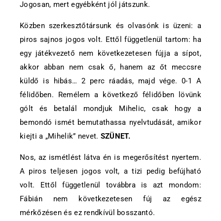
Jogosan, mert egyébként jól játszunk.
Közben szerkesztőtársunk és olvasónk is üzeni: a
piros sajnos jogos volt. Ettől függetlenül tartom: ha
egy játékvezető nem következetesen fújja a sípot,
akkor abban nem csak ő, hanem az őt meccsre
küldő is hibás… 2 perc ráadás, majd vége. 0-1 A
félidőben. Remélem a következő félidőben lövünk
gólt és betalál mondjuk Mihelic, csak hogy a
bemondó ismét bemutathassa nyelvtudását, amikor
kiejti a „Mihelik” nevet.
SZÜNET.
Nos, az ismétlést látva én is megerősítést nyertem.
A piros teljesen jogos volt, a tizi pedig befújható
volt. Ettől függetlenül továbbra is azt mondom:
Fábián nem következetesen fúj az egész
mérkőzésen és ez rendkívül bosszantó.