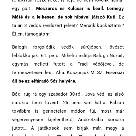
rendkívüli veszélyeket is rejt, ha nem lövünk hamar
egy gólt…
Mészáros és Kulcsár is beáll. Lemegy
Máté és a lelkesen, de sok hibával játszó Kuti.
Ez
talán 3 védős rendszert jelent? Merünk kockáztatni?
Éljen, támogatom!
Balogh forgolódik védők sűrűjében, lövését
leblokkolják. 61. perc. Mihelic indítja Balogh Norbit,
egymás mellett futott a Fradi védőjével, de
természetesen les… Aha. Köszönjük MLSZ.
Ferenczi
áll be az elfáradó Sós helyére.
Bódi rúg rá egy szabadot 30-ról, Jova védi az alsó
sarokra tartó lövést. 25 perc van hátra, Fábián
továbbra is gerinctelen módon fúj, most már
végérvényesen kijelenthető, Andó-Szabó sorsára
jutott… A játékosok sem bírják már, megy a