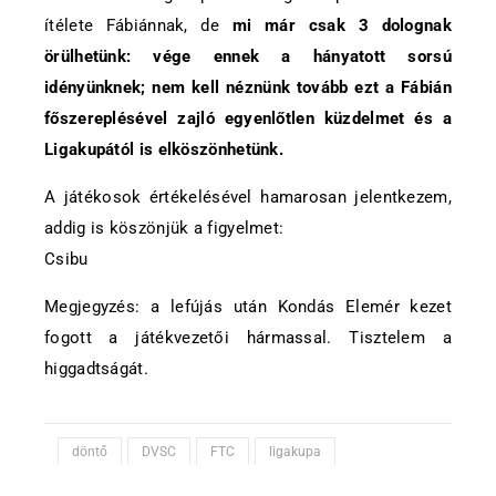
ítélete Fábiánnak, de
mi már csak 3 dolognak
örülhetünk: vége ennek a hányatott sorsú
idényünknek; nem kell néznünk tovább ezt a Fábián
főszereplésével zajló egyenlőtlen küzdelmet és a
Ligakupától is elköszönhetünk.
A játékosok értékelésével hamarosan jelentkezem,
addig is köszönjük a figyelmet:
Csibu
Megjegyzés: a lefújás után Kondás Elemér kezet
fogott a játékvezetői hármassal. Tisztelem a
higgadtságát.
döntő
DVSC
FTC
ligakupa