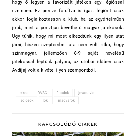
hogy ő legyen a favorizált játékos egy légióssal
szemben. Ez persze fordítva is igaz: légióst csak
akkor foglalkoztasson a klub, ha az egyértelműen
jobb, mint a posztján bevethető magyar játékosok.
Úgy tűnik, hogy mi most elkezdtünk egy ilyen utat
járni, hiszen szeptember óta nem volt ritka, hogy
színmagyar, jellemzően 8-9 saját nevelésű
játékossal léptünk pályára, az utóbbi időben csak
Avdijaj volt a kivétel ilyen szempontból.
cikos
DVSC
fiatalok
jovanovic
légiósok
loki
magyarok
KAPCSOLÓDÓ CIKKEK