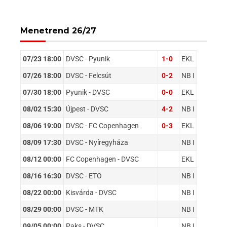
Menetrend 26/27
07/23 18:00
DVSC - Pyunik
1-0
EKL
07/26 18:00
DVSC - Felcsút
0-2
NB I
07/30 18:00
Pyunik - DVSC
0-0
EKL
08/02 15:30
Újpest - DVSC
4-2
NB I
08/06 19:00
DVSC - FC Copenhagen
0-3
EKL
08/09 17:30
DVSC - Nyíregyháza
NB I
08/12 00:00
FC Copenhagen - DVSC
EKL
08/16 16:30
DVSC - ETO
NB I
08/22 00:00
Kisvárda - DVSC
NB I
08/29 00:00
DVSC - MTK
NB I
09/05 00:00
Paks - DVSC
NB I