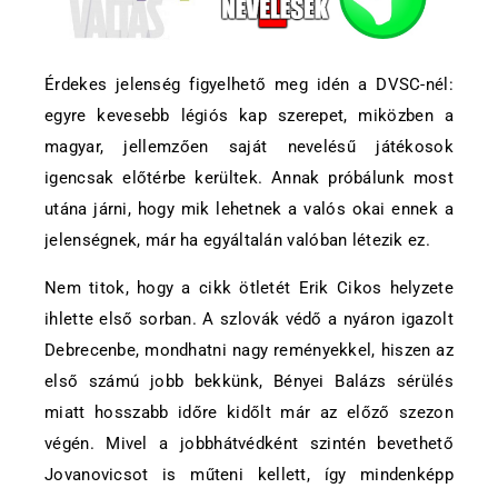
Érdekes jelenség figyelhető meg idén a DVSC-nél:
egyre kevesebb légiós kap szerepet, miközben a
magyar, jellemzően saját nevelésű játékosok
igencsak előtérbe kerültek. Annak próbálunk most
utána járni, hogy mik lehetnek a valós okai ennek a
jelenségnek, már ha egyáltalán valóban létezik ez.
Nem titok, hogy a cikk ötletét Erik Cikos helyzete
ihlette első sorban. A szlovák védő a nyáron igazolt
Debrecenbe, mondhatni nagy reményekkel, hiszen az
első számú jobb bekkünk, Bényei Balázs sérülés
miatt hosszabb időre kidőlt már az előző szezon
végén. Mivel a jobbhátvédként szintén bevethető
Jovanovicsot is műteni kellett, így mindenképp