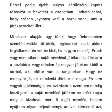
Dániel pedig újabb súlyos sérüléséig kapott
többször is bevetést a csapatban. Látható tehát,
hogy erősen „nyomva van” a hazai vonal, ami a
játékperceket illeti.
Mindezek alapján úgy tűnik, hogy Debrecenben
szemléletváltás történik, légiósokat csak akkor
foglalkoztat és vet be klub, ha nagyon muszáj. Értsd:
vagy nem sikerül saját nevelésű játékost találni arra
a pozícióra, vagy minden ép magyar játékos kidől a
sorból, aki előtte van a rangsorban. Hogy ez
mennyire jó, azt mindenki döntse el maga. Én nem
vagyok a jelenség ellen, azt viszont szeretem mindig
leszögezni: a saját nevelésű játékos ne azért kapja
meg a bizalmat, mert ő saját nevelés, hanem
nyújtson olyan teljesítményt, amivel kiérdemli azt,