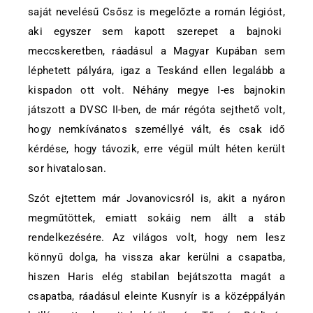
saját nevelésű Csősz is megelőzte a román légióst,
aki egyszer sem kapott szerepet a bajnoki
meccskeretben, ráadásul a Magyar Kupában sem
léphetett pályára, igaz a Teskánd ellen legalább a
kispadon ott volt. Néhány megye I-es bajnokin
játszott a DVSC II-ben, de már régóta sejthető volt,
hogy nemkívánatos személlyé vált, és csak idő
kérdése, hogy távozik, erre végül múlt héten került
sor hivatalosan.
Szót ejtettem már Jovanovicsról is, akit a nyáron
megműtöttek, emiatt sokáig nem állt a stáb
rendelkezésére. Az világos volt, hogy nem lesz
könnyű dolga, ha vissza akar kerülni a csapatba,
hiszen Haris elég stabilan bejátszotta magát a
csapatba, ráadásul eleinte Kusnyír is a középpályán