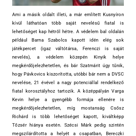
Ami a másik oldalt illeti, a már említett Kusnyíron
kívül láthatóan több saját nevelésű fiatal is
lehetőséget kap hétről hétre. A védelem bal oldalán
például Barna Szabolcs kapott idén elég sok
játékpercet (igaz váltótársa, Ferenczi is saját
nevelés), a védelem közepén Kinyik helye
megkérdőjelezhetetlen, és bár Szatmárit úgy tűnik,
hogy Pávkovics kiszorította, utóbbi bár nem a DVSC
nevelése, 21 évével a nagy potenciállal rendelkező
fiatal korosztályhoz tartozik. A középpályán Varga
Kevin helye a gyengébb formája ellenére is
megkérdőjelezhetetlen, míg mostanság Csősz
Richárd is több lehetőséget kapott, kiváltképp
Tőzsér hiánya esetén. Szécsi Márk pedig szintén
megszilárdította a helyét a csapatban, Bereczki