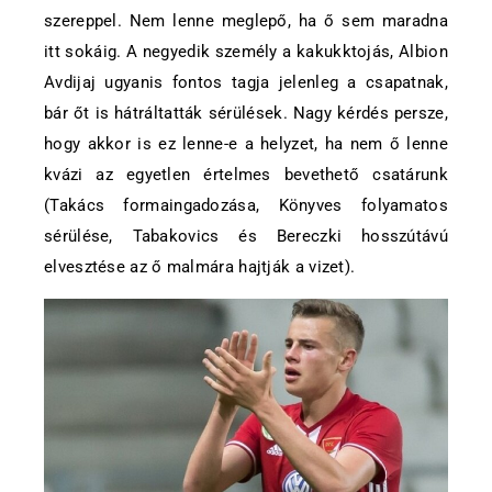
szereppel. Nem lenne meglepő, ha ő sem maradna
itt sokáig. A negyedik személy a kakukktojás, Albion
Avdijaj ugyanis fontos tagja jelenleg a csapatnak,
bár őt is hátráltatták sérülések. Nagy kérdés persze,
hogy akkor is ez lenne-e a helyzet, ha nem ő lenne
kvázi az egyetlen értelmes bevethető csatárunk
(Takács formaingadozása, Könyves folyamatos
sérülése, Tabakovics és Bereczki hosszútávú
elvesztése az ő malmára hajtják a vizet).