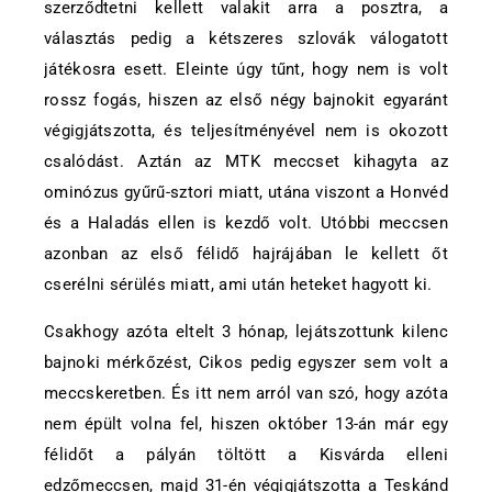
szerződtetni kellett valakit arra a posztra, a
választás pedig a kétszeres szlovák válogatott
játékosra esett. Eleinte úgy tűnt, hogy nem is volt
rossz fogás, hiszen az első négy bajnokit egyaránt
végigjátszotta, és teljesítményével nem is okozott
csalódást. Aztán az MTK meccset kihagyta az
ominózus gyűrű-sztori miatt, utána viszont a Honvéd
és a Haladás ellen is kezdő volt. Utóbbi meccsen
azonban az első félidő hajrájában le kellett őt
cserélni sérülés miatt, ami után heteket hagyott ki.
Csakhogy azóta eltelt 3 hónap, lejátszottunk kilenc
bajnoki mérkőzést, Cikos pedig egyszer sem volt a
meccskeretben. És itt nem arról van szó, hogy azóta
nem épült volna fel, hiszen október 13-án már egy
félidőt a pályán töltött a Kisvárda elleni
edzőmeccsen, majd 31-én végigjátszotta a Teskánd