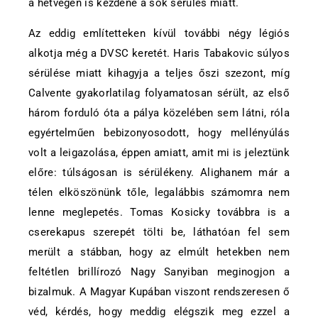
a hétvégén is kezdene a sok sérülés miatt.
Az eddig említetteken kívül további négy légiós
alkotja még a DVSC keretét. Haris Tabakovic súlyos
sérülése miatt kihagyja a teljes őszi szezont, míg
Calvente gyakorlatilag folyamatosan sérült, az első
három forduló óta a pálya közelében sem látni, róla
egyértelműen bebizonyosodott, hogy mellényúlás
volt a leigazolása, éppen amiatt, amit mi is jeleztünk
előre: túlságosan is sérülékeny. Alighanem már a
télen elköszönünk tőle, legalábbis számomra nem
lenne meglepetés. Tomas Kosicky továbbra is a
cserekapus szerepét tölti be, láthatóan fel sem
merült a stábban, hogy az elmúlt hetekben nem
feltétlen brillírozó Nagy Sanyiban meginogjon a
bizalmuk. A Magyar Kupában viszont rendszeresen ő
véd, kérdés, hogy meddig elégszik meg ezzel a