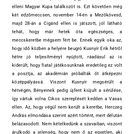
elleni Magyar Kupa találkozót is. Ezt követően még
két edzőmeccsen, november 14-én a Mezőkövesd,
majd 28-án a Cigánd ellen is játszott, jól látható
tehát, hogy már hetek óta egészséges, a
meccskeretbe mégsem fért be. Ennek egyik oka az,
hogy idő közben a helyére beugró Kusnyír Erik hétről
hétre jó teljesítményt nyújtott, ráadásul az is
kiderült, hogy fiatal játékosunknak eredetileg ez volt
a posztja, az akadémián próbálták őt átképezni
középpályássá. Viszont Kusnyír megsérült a
hétvégén, Bényeinek pedig újfent kiújult a sérülése,
így vártuk volna Cikos szereplését kedden a Vasas
ellen. Az, hogy végül nem került a keretbe, Herczeg
András elmondása szerint azért történt, mert délután
belázasodott. Nem kételkedünk a szavaiban, viszont
árulkodó a jelenség, hogy nem ő az egyetlen, aki