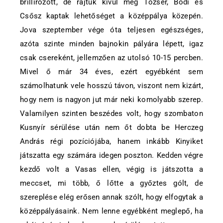
brillírozott, de rajtuk kívül még Tőzsér, Bódi és
Csősz kaptak lehetőséget a középpálya közepén.
Jova szeptember vége óta teljesen egészséges,
azóta szinte minden bajnokin pályára lépett, igaz
csak csereként, jellemzően az utolsó 10-15 percben.
Mivel ő már 34 éves, ezért egyébként sem
számolhatunk vele hosszú távon, viszont nem kizárt,
hogy nem is nagyon jut már neki komolyabb szerep.
Valamilyen szinten beszédes volt, hogy szombaton
Kusnyír sérülése után nem őt dobta be Herczeg
András régi pozíciójába, hanem inkább Kinyiket
játszatta egy számára idegen poszton. Kedden végre
kezdő volt a Vasas ellen, végig is játszotta a
meccset, mi több, ő lőtte a győztes gólt, de
szereplése elég erősen annak szólt, hogy elfogytak a
középpályásaink. Nem lenne egyébként meglepő, ha