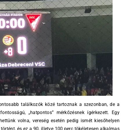
fontosabb találkozók közé tartoznak a szezonban, de a
tfontosságú, „hatpontos” mérkőzésnek ígérkezett. Egy
ettünk volna, vereség esetén pedig ismét kiesőhelyen
örtént, és ez a 90, illetve 100 perc tökéletesen alkalmas