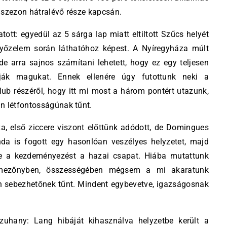
 szezon hátralévő része kapcsán.
tt: egyedül az 5 sárga lap miatt eltiltott Szűcs helyét
győzelem során láthatóhoz képest. A Nyíregyháza múlt
e arra sajnos számítani lehetett, hogy ez egy teljesen
ák magukat. Ennek ellenére úgy futottunk neki a
lub részéről, hogy itt mi most a három pontért utazunk,
n létfontosságúnak tűnt.
a, első ziccere viszont előttünk adódott, de Domingues
nda is fogott egy hasonlóan veszélyes helyzetet, majd
tte a kezdeményezést a hazai csapat. Hiába mutattunk
 mezőnyben, összességében mégsem a mi akaratunk
on sebezhetőnek tűnt. Mindent egybevetve, igazságosnak
zuhany: Lang hibáját kihasználva helyzetbe került a