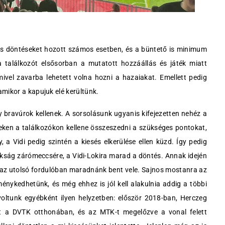
yos döntéseket hozott számos esetben, és a büntető is minimum
a találkozót elsősorban a mutatott hozzáállás és játék miatt
mivel zavarba lehetett volna hozni a hazaiakat. Emellett pedig
mikor a kapujuk elé kerültünk.
bravúrok kellenek. A sorsolásunk ugyanis kifejezetten nehéz a
eken a találkozókon kellene összeszedni a szükséges pontokat,
, a Vidi pedig szintén a kiesés elkerülése ellen küzd. Így pedig
nokság zárómeccsére, a Vidi-Lokira marad a döntés. Annak idején
ha az utolsó fordulóban maradnánk bent vele. Sajnos mostanra az
énykedhetünk, és még ehhez is jól kell alakulnia addig a többi
voltunk egyébként ilyen helyzetben: először 2018-ban, Herczeg
yt a DVTK otthonában, és az MTK-t megelőzve a vonal felett