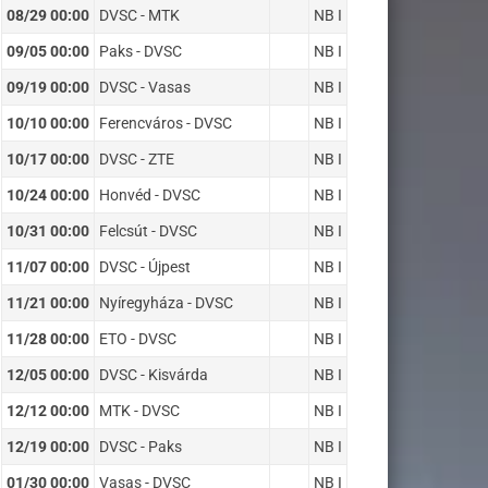
08/29 00:00
DVSC - MTK
NB I
09/05 00:00
Paks - DVSC
NB I
09/19 00:00
DVSC - Vasas
NB I
10/10 00:00
Ferencváros - DVSC
NB I
10/17 00:00
DVSC - ZTE
NB I
10/24 00:00
Honvéd - DVSC
NB I
10/31 00:00
Felcsút - DVSC
NB I
11/07 00:00
DVSC - Újpest
NB I
11/21 00:00
Nyíregyháza - DVSC
NB I
11/28 00:00
ETO - DVSC
NB I
12/05 00:00
DVSC - Kisvárda
NB I
12/12 00:00
MTK - DVSC
NB I
12/19 00:00
DVSC - Paks
NB I
01/30 00:00
Vasas - DVSC
NB I