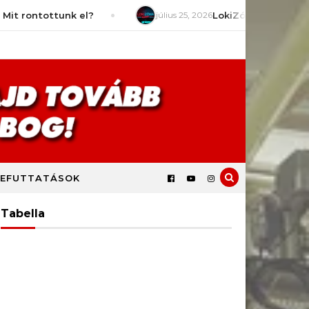
ottunk el?
július 25, 2026
LokiZóna [S9E2] – Mit várunk
EFUTTATÁSOK
Tabella