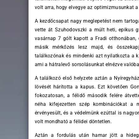
volt arra, hogy elvegye az optimizmusunkat a
A kezdőcsapat nagy meglepetést nem tartogato
vette át Szuhodovszki a múlt heti, epikus 
vasárnap 7 gólt kapott a Fradi otthonában, d
másik mérkőzés lesz majd, és összekapj
találkozónak és mindenki azt nyilatkozta a k
ami a hátralevő sorsolásunkat elnézve valóba
A találkozó első helyzete aztán a Nyíregyház
lövését hárította a kapus. Ezt követően Go
fokozatosan, a félidő második felére átve
néha kifejezetten szép kombinációkat a
érvényesült, és a védelmünk ezúttal is nagy
volt mondható a félidei döntetlen.
Aztán a fordulás után hamar jött a hideg