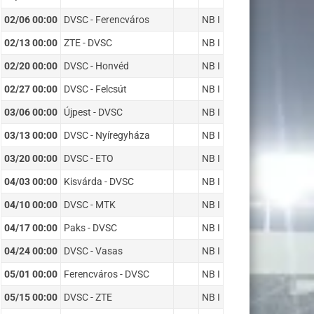
02/06 00:00
DVSC - Ferencváros
NB I
02/13 00:00
ZTE - DVSC
NB I
02/20 00:00
DVSC - Honvéd
NB I
02/27 00:00
DVSC - Felcsút
NB I
03/06 00:00
Újpest - DVSC
NB I
03/13 00:00
DVSC - Nyíregyháza
NB I
03/20 00:00
DVSC - ETO
NB I
04/03 00:00
Kisvárda - DVSC
NB I
04/10 00:00
DVSC - MTK
NB I
04/17 00:00
Paks - DVSC
NB I
04/24 00:00
DVSC - Vasas
NB I
05/01 00:00
Ferencváros - DVSC
NB I
05/15 00:00
DVSC - ZTE
NB I