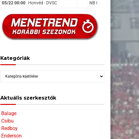
05/22 00:00
Honvéd - DVSC
NB I
Kategóriák
Kategóriák
Aktuális szerkesztők
Balage
Csibu
Redboy
Enderson