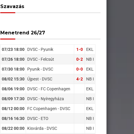
Szavazás
Menetrend 26/27
07/23 18:00
DVSC - Pyunik
1-0
EKL
07/26 18:00
DVSC - Felcsút
0-2
NB I
07/30 18:00
Pyunik - DVSC
0-0
EKL
08/02 15:30
Újpest - DVSC
4-2
NB I
08/06 19:00
DVSC - FC Copenhagen
EKL
08/09 17:30
DVSC - Nyíregyháza
NB I
08/12 00:00
FC Copenhagen - DVSC
EKL
08/16 16:30
DVSC - ETO
NB I
08/22 00:00
Kisvárda - DVSC
NB I