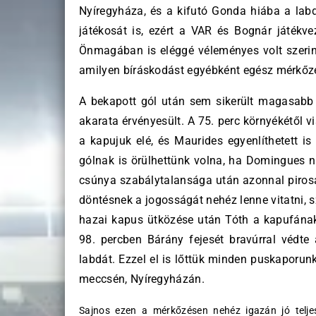
Nyíregyháza, és a kifutó Gonda hiába a labdá
játékosát is, ezért a VAR és Bognár játékve
Önmagában is eléggé véleményes volt szerin
amilyen bíráskodást egyébként egész mérkőz
A bekapott gól után sem sikerült magasabb 
akarata érvényesült. A 75. perc környékétől 
a kapujuk elé, és Maurides egyenlíthetett is
gólnak is örülhettünk volna, ha Domingues n
csúnya szabálytalansága után azonnal pirosa
döntésnek a jogosságát nehéz lenne vitatni, 
hazai kapus ütközése után Tóth a kapufána
98. percben Bárány fejesét bravúrral védte
labdát. Ezzel el is lőttük minden puskaporun
meccsén, Nyíregyházán.
Sajnos ezen a mérkőzésen nehéz igazán jó telje