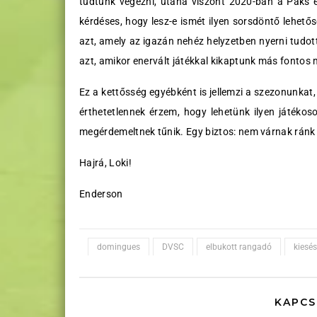
tudtunk végezni, utána viszont 2020-ban a Paks el
kérdéses, hogy lesz-e ismét ilyen sorsdöntő lehető
azt, amely az igazán nehéz helyzetben nyerni tudot
azt, amikor enervált játékkal kikaptunk más fontos
Ez a kettősség egyébként is jellemzi a szezonunkat,
érthetetlennek érzem, hogy lehetünk ilyen játéko
megérdemeltnek tűnik. Egy biztos: nem várnak ránk
Hajrá, Loki!
Enderson
domingues
DVSC
elbukott rangadó
kiesés
KAPCS