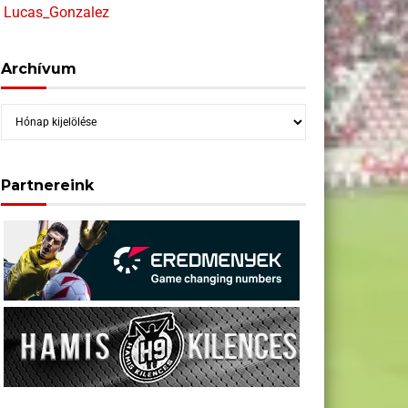
Lucas_Gonzalez
Archívum
Archívum
Partnereink