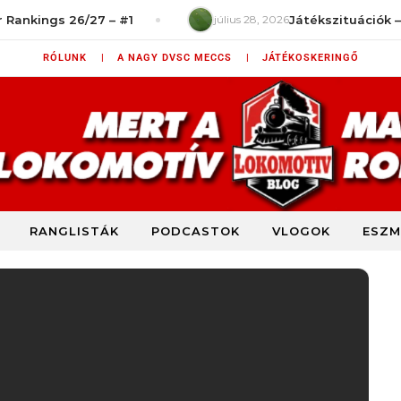
 26/27 – #1
július 28, 2026
Játékszituációk – Mit ront
RÓLUNK |
A NAGY DVSC MECCS |
JÁTÉKOSKERINGŐ
RANGLISTÁK
PODCASTOK
VLOGOK
ESZM
DVSC szurkolói blog