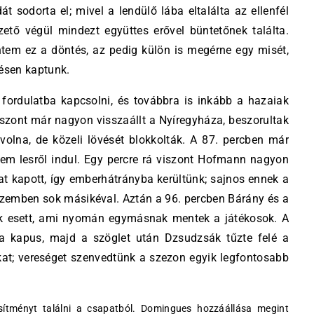
t sodorta el; mivel a lendülő lába eltalálta az ellenfél
zető végül mindezt együttes erővel büntetőnek találta.
tem ez a döntés, az pedig külön is megérne egy misét,
ésen kaptunk.
fordulatba kapcsolni, és továbbra is inkább a hazaiak
viszont már nagyon visszaállt a Nyíregyháza, beszorultak
 volna, de közeli lövését blokkolták. A 87. percben már
em lesről indul. Egy percre rá viszont Hofmann nagyon
t kapott, így emberhátrányba kerültünk; sajnos ennek a
szemben sok másikéval. Aztán a 96. percben Bárány és a
k esett, ami nyomán egymásnak mentek a játékosok. A
 a kapus, majd a szöglet után Dzsudzsák tűzte felé a
kat; vereséget szenvedtünk a szezon egyik legfontosabb
sítményt találni a csapatból. Domingues hozzáállása megint