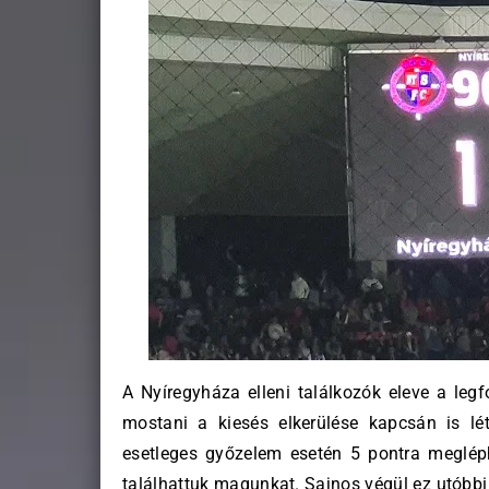
A Nyíregyháza elleni találkozók eleve a leg
mostani a kiesés elkerülése kapcsán is lé
esetleges győzelem esetén 5 pontra megléph
találhattuk magunkat. Sajnos végül ez utóbbi t