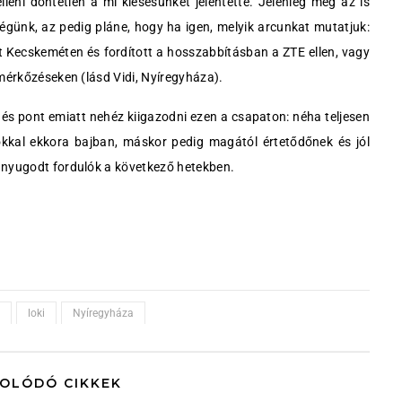
leni döntetlen a mi kiesésünket jelentette. Jelenleg még az is
ségünk, az pedig pláne, hogy ha igen, melyik arcunkat mutatjuk:
t Kecskeméten és fordított a hosszabbításban a ZTE ellen, vagy
 mérkőzéseken (lásd Vidi, Nyíregyháza).
 és pont emiatt nehéz kiigazodni ezen a csapaton: néha teljesen
sokkal ekkora bajban, máskor pedig magától értetődőnek és jól
 nyugodt fordulók a következő hetekben.
loki
Nyíregyháza
OLÓDÓ CIKKEK