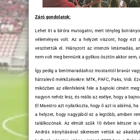
Záró gondolatok:
Lehet itt a bíróra mutogatni, mert tényleg botrán
véleményes volt. Az a helyzet viszont, hogy ezt 
veszítettük el. Hiányzott az intenzív letámadás, a
nem volt meg bennünk a gyilkos ösztön akkor sem, a
Így pedig a bentmaradáshoz mostantól bravúr vagy 
hátralevő mérkőzésekre: MTK, PAFC, Paks, Vidi. Ez
miközben az ellenfeleink fele a bajnoki címért megy
nagyon nehéz lesz, és reális az esélye, hogy a baj
El Maestro azt nyilatkozta, hogy ő azt is aláírná, 
a helyzet, hogy nagyjából ez a legtöbb, amiben rem
találkozónak. Az elmúlt szűk 10 évben kétszer is 
András irányításával sikeresen vettük az akadál