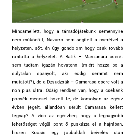
Mindamellett, hogy a támadójátékunk semennyire
nem működött, Navarro nem segített a cseréivel a
helyzeten, sőt, én úgy gondolom hogy csak tovább
rontotta a helyzetet. A Batik – Manzanara cserét
sem tudtam igazán hovatenni (miért hozza be a
súlytalan spanyolt, aki eddig semmit nem
mutatott?), de a Dzsudzsák – Camarasa csere volt a
non plus ultra. Odáig rendben van, hogy a csékánk
pocsék meccset hozott le, de komolyan az egész
évben jegelt, állandóan sérült Camarasa kellett
tegnap? A vicc az egészben, hogy a legnagyobb
lehetőséget végül pont ő puskázta el a hajrában,
hiszen Kocsis egy jobboldali beívelés után