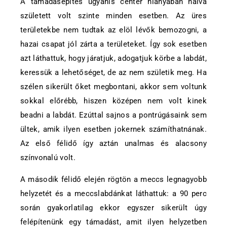
A támadásépítés ugyanis center hiányában halva
született volt szinte minden esetben. Az üres
területekbe nem tudtak az elöl lévők bemozogni, a
hazai csapat jól zárta a területeket. Így sok esetben
azt láthattuk, hogy járatjuk, adogatjuk körbe a labdát,
keressük a lehetőséget, de az nem születik meg. Ha
szélen sikerült őket megbontani, akkor sem voltunk
sokkal előrébb, hiszen középen nem volt kinek
beadni a labdát. Ezúttal sajnos a pontrúgásaink sem
ültek, amik ilyen esetben jokernek számíthatnának.
Az első félidő így aztán unalmas és alacsony
színvonalú volt.
A második félidő elején rögtön a meccs legnagyobb
helyzetét és a meccslabdánkat láthattuk: a 90 perc
során gyakorlatilag ekkor egyszer sikerült úgy
felépítenünk egy támadást, amit ilyen helyzetben