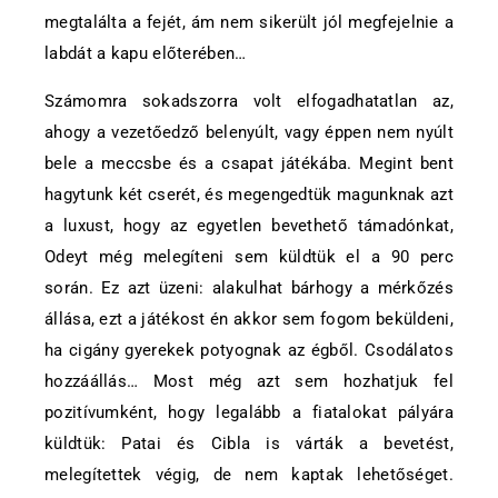
megtalálta a fejét, ám nem sikerült jól megfejelnie a
labdát a kapu előterében…
Számomra sokadszorra volt elfogadhatatlan az,
ahogy a vezetőedző belenyúlt, vagy éppen nem nyúlt
bele a meccsbe és a csapat játékába. Megint bent
hagytunk két cserét, és megengedtük magunknak azt
a luxust, hogy az egyetlen bevethető támadónkat,
Odeyt még melegíteni sem küldtük el a 90 perc
során. Ez azt üzeni: alakulhat bárhogy a mérkőzés
állása, ezt a játékost én akkor sem fogom beküldeni,
ha cigány gyerekek potyognak az égből. Csodálatos
hozzáállás… Most még azt sem hozhatjuk fel
pozitívumként, hogy legalább a fiatalokat pályára
küldtük: Patai és Cibla is várták a bevetést,
melegítettek végig, de nem kaptak lehetőséget.