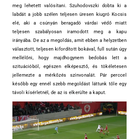
meg lehetett valósítani. Szuhodovszki dobta ki a
labdát a jobb szélen teljesen üresen kiugró Kocsis
elé, aki a csúnyán beragadó várdai védő miatt
teljesen szabályosan iramodott meg a kapu
irányába. De az a megoldás, amit ebben a helyzetben
választott, teljesen kifordított bokával, full sután úgy
mellélőni, hogy majdhogynem bedobás lett a
szituációból, egészen elképesztő, és tökéletesen
jellemezte a mérkőzés színvonalát. Pár perccel
később egy ennél szebb megoldást láttunk tőle egy
távoli kísérletnél, de az is elkerülte a kaput.