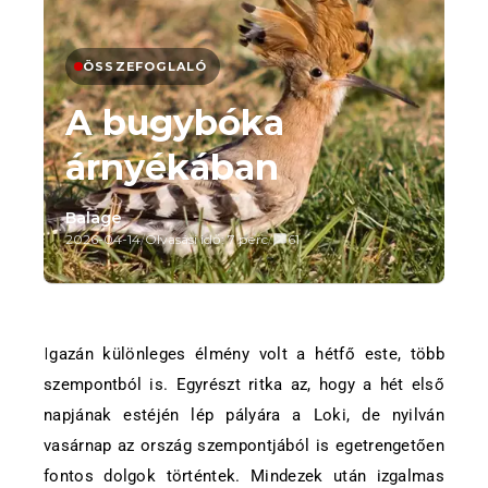
ÖSSZEFOGLALÓ
A bugybóka
árnyékában
Balage
2026-04-14
/
Olvasási idő: 7 perc
/
61
Igazán különleges élmény volt a hétfő este, több
szempontból is. Egyrészt ritka az, hogy a hét első
napjának estéjén lép pályára a Loki, de nyilván
vasárnap az ország szempontjából is egetrengetően
fontos dolgok történtek. Mindezek után izgalmas