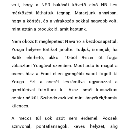
volt, hogy a NER bukását követő első NB I-es
mérkőzést láthattuk tegnap. Maradjunk annyiban,
hogy a körítés, és a várakozás sokkal nagyobb volt,
mint aztán a produkció, amit kaptunk.
Nem okozott meglepetést Navarro a kezdőcsapattal,
Youga helyére Batikot jelölte. Tudjuk, ismerjük, ha
Batik elérhető, akkor 10-ből 9-szer őt fogja
választani Yougával szemben. Most adta is magát a
csere, hisz a Fradi ellen gyengébb napot fogott ki
Youga. Ezt a cserét leszámítva ugyanazzal a
garnitúrával futottunk ki. Azaz ismét klasszikus
center nélkül, Szuhodovszkival mint árnyékék/hamis
kilences.
A meccs túl sok szót nem érdemel. Pocsék
színvonal, pontatlanságok, kevés helyzet, alig