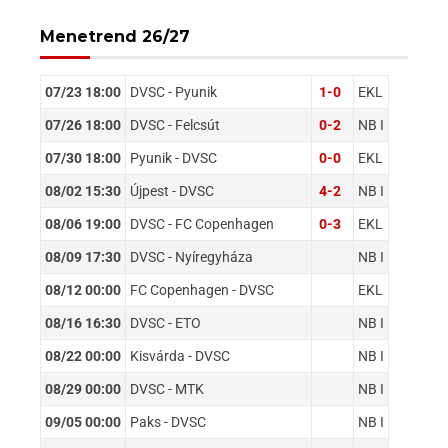
Menetrend 26/27
07/23 18:00
DVSC - Pyunik
1-0
EKL
07/26 18:00
DVSC - Felcsút
0-2
NB I
07/30 18:00
Pyunik - DVSC
0-0
EKL
08/02 15:30
Újpest - DVSC
4-2
NB I
08/06 19:00
DVSC - FC Copenhagen
0-3
EKL
08/09 17:30
DVSC - Nyíregyháza
NB I
08/12 00:00
FC Copenhagen - DVSC
EKL
08/16 16:30
DVSC - ETO
NB I
08/22 00:00
Kisvárda - DVSC
NB I
08/29 00:00
DVSC - MTK
NB I
09/05 00:00
Paks - DVSC
NB I