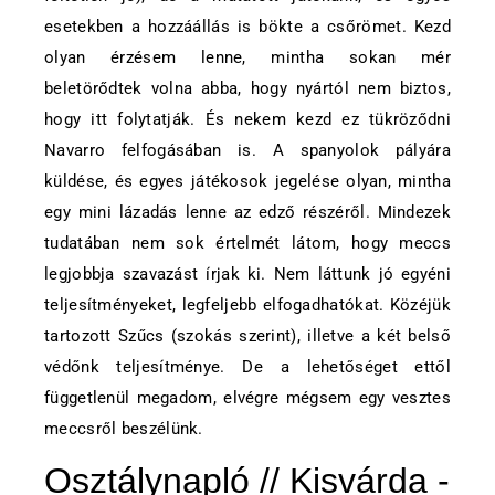
esetekben a hozzáállás is bökte a csőrömet. Kezd
olyan érzésem lenne, mintha sokan mér
beletörődtek volna abba, hogy nyártól nem biztos,
hogy itt folytatják. És nekem kezd ez tükröződni
Navarro felfogásában is. A spanyolok pályára
küldése, és egyes játékosok jegelése olyan, mintha
egy mini lázadás lenne az edző részéről. Mindezek
tudatában nem sok értelmét látom, hogy meccs
legjobbja szavazást írjak ki. Nem láttunk jó egyéni
teljesítményeket, legfeljebb elfogadhatókat. Közéjük
tartozott Szűcs (szokás szerint), illetve a két belső
védőnk teljesítménye. De a lehetőséget ettől
függetlenül megadom, elvégre mégsem egy vesztes
meccsről beszélünk.