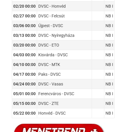
02/20 00:00
DVSC - Honvéd
NB I
02/27 00:00
DVSC - Felcsút
NB I
03/06 00:00
Újpest - DVSC
NB I
03/13 00:00
DVSC - Nyíregyháza
NB I
03/20 00:00
DVSC - ETO
NB I
04/03 00:00
Kisvárda - DVSC
NB I
04/10 00:00
DVSC - MTK
NB I
04/17 00:00
Paks - DVSC
NB I
04/24 00:00
DVSC - Vasas
NB I
05/01 00:00
Ferencváros - DVSC
NB I
05/15 00:00
DVSC - ZTE
NB I
05/22 00:00
Honvéd - DVSC
NB I