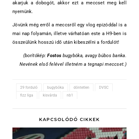
akarjuk a dobogót, akkor ezt a meccset meg kell
nyernünk.
Jövünk még erről a meccsről egy vlog epizóddal is a
mai nap folyamán, illetve várhatóan este a H9-ben is
összeülünk hosszú idő után kibeszélni a fordulót!
(borítókép:
Fostos
bugybóka, avagy búbos banka.
Nevének első felével illetném a tegnapi meccset.)
29 forduló
bugybóka
döntetlen
DVSC
fizz liga
kisvárda
nb1
KAPCSOLÓDÓ CIKKEK