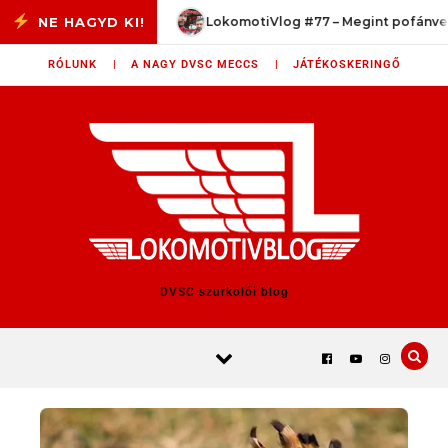
Skip to content
NB I 3/33
LokomotiVlog #77 – Megint pofánvert a val
RÓLUNK |
A NAGY DVSC MECCS |
JÁTÉKOSKERINGŐ
DVSC szurkolói blog