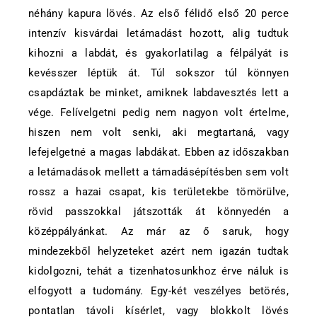
néhány kapura lövés. Az első félidő első 20 perce
intenzív kisvárdai letámadást hozott, alig tudtuk
kihozni a labdát, és gyakorlatilag a félpályát is
kevésszer léptük át. Túl sokszor túl könnyen
csapdáztak be minket, amiknek labdavesztés lett a
vége. Felívelgetni pedig nem nagyon volt értelme,
hiszen nem volt senki, aki megtartaná, vagy
lefejelgetné a magas labdákat. Ebben az időszakban
a letámadások mellett a támadásépítésben sem volt
rossz a hazai csapat, kis területekbe tömörülve,
rövid passzokkal játszották át könnyedén a
középpályánkat. Az már az ő saruk, hogy
mindezekből helyzeteket azért nem igazán tudtak
kidolgozni, tehát a tizenhatosunkhoz érve náluk is
elfogyott a tudomány. Egy-két veszélyes betörés,
pontatlan távoli kísérlet, vagy blokkolt lövés