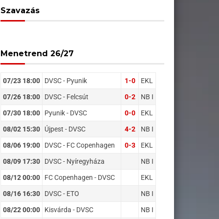
Szavazás
Menetrend 26/27
07/23 18:00
DVSC - Pyunik
1-0
EKL
07/26 18:00
DVSC - Felcsút
0-2
NB I
07/30 18:00
Pyunik - DVSC
0-0
EKL
08/02 15:30
Újpest - DVSC
4-2
NB I
08/06 19:00
DVSC - FC Copenhagen
0-3
EKL
08/09 17:30
DVSC - Nyíregyháza
NB I
08/12 00:00
FC Copenhagen - DVSC
EKL
08/16 16:30
DVSC - ETO
NB I
08/22 00:00
Kisvárda - DVSC
NB I