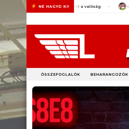
Skip to content
tiVlog #77 – Megint pofánvert a valóság
augusztus
ÖSSZEFOGLALÓK
BEHARANGOZÓK