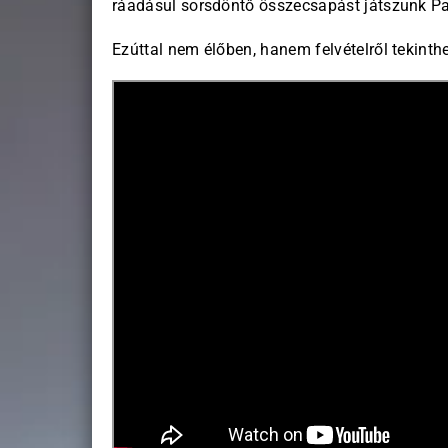
ráadásul sorsdöntő összecsapást játszunk Pak
Ezúttal nem élőben, hanem felvételről tekinth