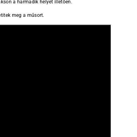
son a harmadik helyet illetően.
etitek meg a műsort.