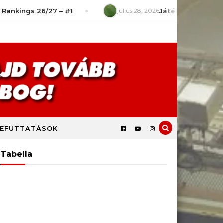
gs 26/27 – #1
július 28, 2026
Játékszituációk – Mit ro
EFUTTATÁSOK
Tabella