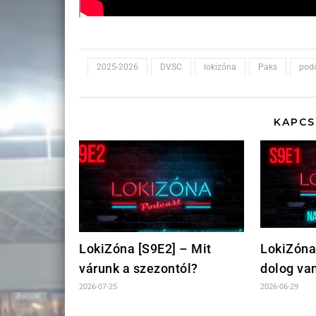
2025-2026
DVSC
lokizóna
Paks
pod
KAPCS
LokiZóna [S9E2] – Mit
LokiZóna
várunk a szezontól?
dolog va
2026-07-25
2026-06-29