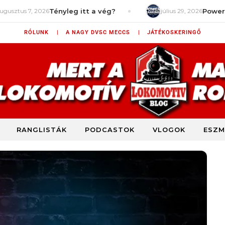
 7, 2026
Tényleg itt a vég?
július 29, 2026
Power Rankin
RÓLUNK |
A NAGY DVSC MECCS |
JÁTÉKOSKERINGŐ
RANGLISTÁK
PODCASTOK
VLOGOK
ESZM
DVSC szurkolói blog