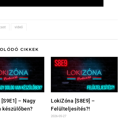
cast
videó
OLÓDÓ CIKKEK
 [S9E1] – Nagy
LokiZóna [S8E9] –
n készülőben?
Felülteljesítés?!
2026-05-27