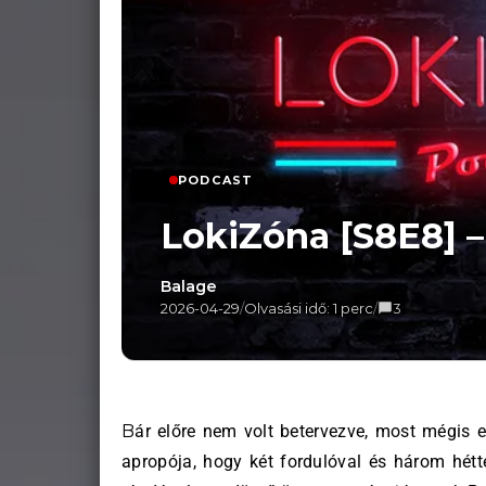
PODCAST
LokiZóna [S8E8] 
Balage
2026-04-29
/
Olvasási idő: 1 perc
/
3
Bár előre nem volt betervezve, most mégis egy LokiZóna adással jelentkezünk. Ennek az a legfőbb
apropója, hogy két fordulóval és három hétte