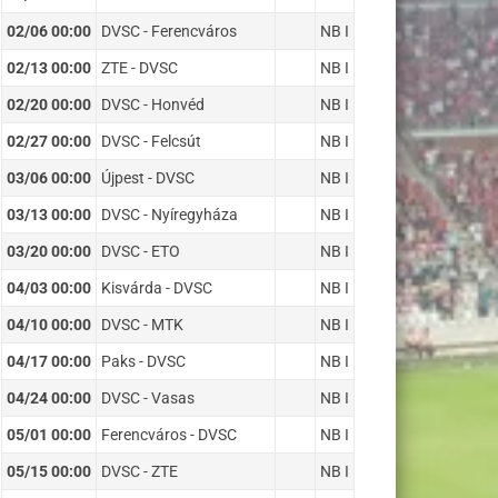
02/06 00:00
DVSC - Ferencváros
NB I
02/13 00:00
ZTE - DVSC
NB I
02/20 00:00
DVSC - Honvéd
NB I
02/27 00:00
DVSC - Felcsút
NB I
03/06 00:00
Újpest - DVSC
NB I
03/13 00:00
DVSC - Nyíregyháza
NB I
03/20 00:00
DVSC - ETO
NB I
04/03 00:00
Kisvárda - DVSC
NB I
04/10 00:00
DVSC - MTK
NB I
04/17 00:00
Paks - DVSC
NB I
04/24 00:00
DVSC - Vasas
NB I
05/01 00:00
Ferencváros - DVSC
NB I
05/15 00:00
DVSC - ZTE
NB I