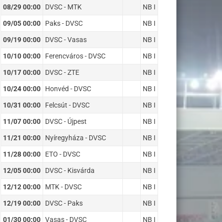
08/29 00:00
DVSC - MTK
NB I
09/05 00:00
Paks - DVSC
NB I
09/19 00:00
DVSC - Vasas
NB I
10/10 00:00
Ferencváros - DVSC
NB I
10/17 00:00
DVSC - ZTE
NB I
10/24 00:00
Honvéd - DVSC
NB I
10/31 00:00
Felcsút - DVSC
NB I
11/07 00:00
DVSC - Újpest
NB I
11/21 00:00
Nyíregyháza - DVSC
NB I
11/28 00:00
ETO - DVSC
NB I
12/05 00:00
DVSC - Kisvárda
NB I
12/12 00:00
MTK - DVSC
NB I
12/19 00:00
DVSC - Paks
NB I
01/30 00:00
Vasas - DVSC
NB I