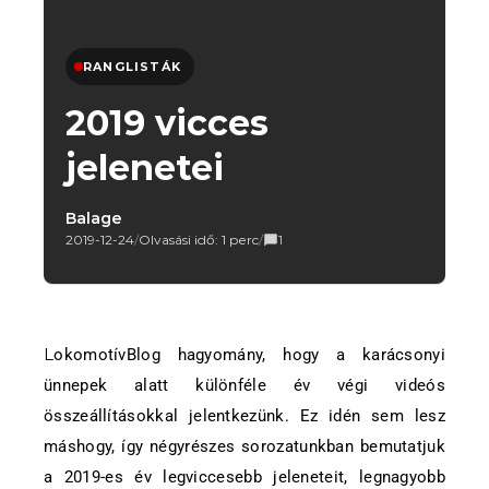
RANGLISTÁK
2019 vicces
jelenetei
Balage
2019-12-24
/
Olvasási idő: 1 perc
/
1
LokomotívBlog hagyomány, hogy a karácsonyi
ünnepek alatt különféle év végi videós
összeállításokkal jelentkezünk. Ez idén sem lesz
máshogy, így négyrészes sorozatunkban bemutatjuk
a 2019-es év legviccesebb jeleneteit, legnagyobb