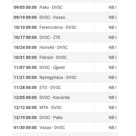
09/05 00:00
Paks - DVSC
NB I
09/19 00:00
DVSC - Vasas
NB I
10/10 00:00
Ferencváros - DVSC
NB I
10/17 00:00
DVSC - ZTE
NB I
10/24 00:00
Honvéd - DVSC
NB I
10/31 00:00
Felcsút - DVSC
NB I
11/07 00:00
DVSC - Újpest
NB I
11/21 00:00
Nyíregyháza - DVSC
NB I
11/28 00:00
ETO - DVSC
NB I
12/05 00:00
DVSC - Kisvárda
NB I
12/12 00:00
MTK - DVSC
NB I
12/19 00:00
DVSC - Paks
NB I
01/30 00:00
Vasas - DVSC
NB I