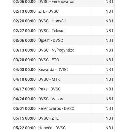
02/06 00:00
DVSC - Ferencváros
NB I
02/13 00:00
ZTE - DVSC
NB I
02/20 00:00
DVSC - Honvéd
NB I
02/27 00:00
DVSC - Felcsút
NB I
03/06 00:00
Újpest - DVSC
NB I
03/13 00:00
DVSC - Nyíregyháza
NB I
03/20 00:00
DVSC - ETO
NB I
04/03 00:00
Kisvárda - DVSC
NB I
04/10 00:00
DVSC - MTK
NB I
04/17 00:00
Paks - DVSC
NB I
04/24 00:00
DVSC - Vasas
NB I
05/01 00:00
Ferencváros - DVSC
NB I
05/15 00:00
DVSC - ZTE
NB I
05/22 00:00
Honvéd - DVSC
NB I