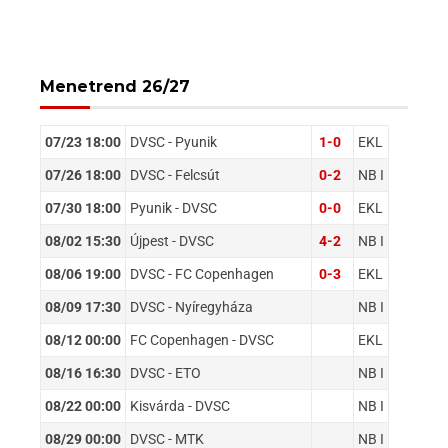
Menetrend 26/27
07/23 18:00
DVSC - Pyunik
1-0
EKL
07/26 18:00
DVSC - Felcsút
0-2
NB I
07/30 18:00
Pyunik - DVSC
0-0
EKL
08/02 15:30
Újpest - DVSC
4-2
NB I
08/06 19:00
DVSC - FC Copenhagen
0-3
EKL
08/09 17:30
DVSC - Nyíregyháza
NB I
08/12 00:00
FC Copenhagen - DVSC
EKL
08/16 16:30
DVSC - ETO
NB I
08/22 00:00
Kisvárda - DVSC
NB I
08/29 00:00
DVSC - MTK
NB I