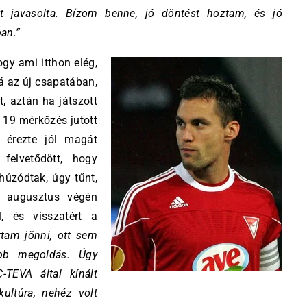
ot javasolta. Bízom benne, jó döntést hoztam, és jó
ban.”
gy ami itthon elég,
rá az új csapatában,
t, aztán ha játszott
e 19 mérkőzés jutott
 érezte jól magát
felvetődött, hogy
húzódtak, úgy tűnt,
l augusztus végén
l, és visszatért a
rtam jönni, ott sem
obb megoldás. Úgy
TEVA által kínált
kultúra, nehéz volt