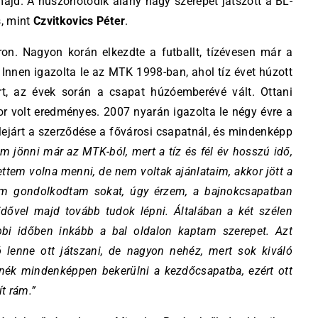
jd. A huszonötödik alany nagy szerepet játszott a BL-
s, mint
Czvitkovics Péter
.
ron. Nagyon korán elkezdte a futballt, tízévesen már a
Innen igazolta le az MTK 1998-ban, ahol tíz évet húzott
ert, az évek során a csapat húzóemberévé vált. Ottani
 volt eredményes. 2007 nyarán igazolta le négy évre a
ejárt a szerződése a fővárosi csapatnál, és mindenképp
m jönni már az MTK-ból, mert a tíz és fél év hosszú idő,
ettem volna menni, de nem voltak ajánlataim, akkor jött a
em gondolkodtam sokat, úgy érzem, a bajnokcsapatban
idővel majd tovább tudok lépni. Általában a két szélen
bbi időben inkább a bal oldalon kaptam szerepet. Azt
 lenne ott játszani, de nagyon nehéz, mert sok kiváló
tnék mindenképpen bekerülni a kezdőcsapatba, ezért ott
ít rám.”