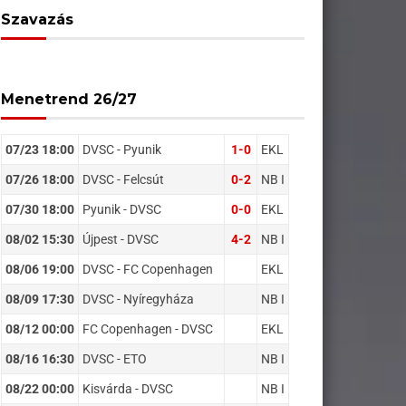
Szavazás
Menetrend 26/27
07/23 18:00
DVSC - Pyunik
1-0
EKL
07/26 18:00
DVSC - Felcsút
0-2
NB I
07/30 18:00
Pyunik - DVSC
0-0
EKL
08/02 15:30
Újpest - DVSC
4-2
NB I
08/06 19:00
DVSC - FC Copenhagen
EKL
08/09 17:30
DVSC - Nyíregyháza
NB I
08/12 00:00
FC Copenhagen - DVSC
EKL
08/16 16:30
DVSC - ETO
NB I
08/22 00:00
Kisvárda - DVSC
NB I