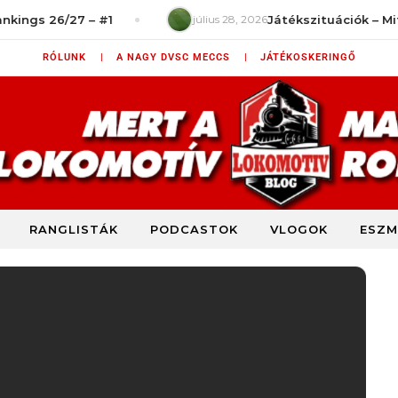
6/27 – #1
július 28, 2026
Játékszituációk – Mit rontott
RÓLUNK |
A NAGY DVSC MECCS |
JÁTÉKOSKERINGŐ
RANGLISTÁK
PODCASTOK
VLOGOK
ESZM
DVSC szurkolói blog