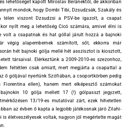
s lehetőséget kapott Miroslav Beránektől, de akkoriban
ak annyit mondok, hogy Dombi Tibi, Dzsudzsák, Szakály és
A télen viszont Dzsudzsi a PSV-be igazolt, a csapat
kkor nyílt meg a lehetőség Cicó számára, amivel élni is
volt a csapatnak és hat góllal járult hozzá a bajnoki
r végig alapembernek számított, sőt, ekkorra már
rán hét bajnoki gólja mellé hét asszisztot is kiosztott,
tett társaival. Elérkeztünk a 2009-2010-es szezonhoz,
em feltétlen csak amiatt, mert megjárta a csapattal a
az ő góljával nyertünk Szófiában, a csoportkörben pedig
 Fiorentina ellen), hanem mert elképesztő számokat
ajnokin 10 gólja mellett 17 (!) gólpasszt jegyzett,
mérkőzésen 13/19-es mutatóval zárt, ezek hihetetlen
ban az évben ő kapta a legjobb játékosnak járó Zilahi-
ei is életveszélyesek voltak, nagyon jól megértette magát
an.