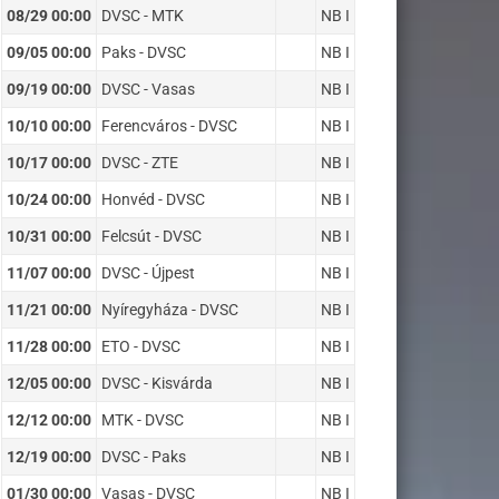
08/29 00:00
DVSC - MTK
NB I
09/05 00:00
Paks - DVSC
NB I
09/19 00:00
DVSC - Vasas
NB I
10/10 00:00
Ferencváros - DVSC
NB I
10/17 00:00
DVSC - ZTE
NB I
10/24 00:00
Honvéd - DVSC
NB I
10/31 00:00
Felcsút - DVSC
NB I
11/07 00:00
DVSC - Újpest
NB I
11/21 00:00
Nyíregyháza - DVSC
NB I
11/28 00:00
ETO - DVSC
NB I
12/05 00:00
DVSC - Kisvárda
NB I
12/12 00:00
MTK - DVSC
NB I
12/19 00:00
DVSC - Paks
NB I
01/30 00:00
Vasas - DVSC
NB I