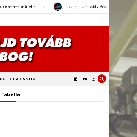
unk el?
július 25, 2026
LokiZóna [S9E2] – Mit várunk a
EFUTTATÁSOK
Tabella