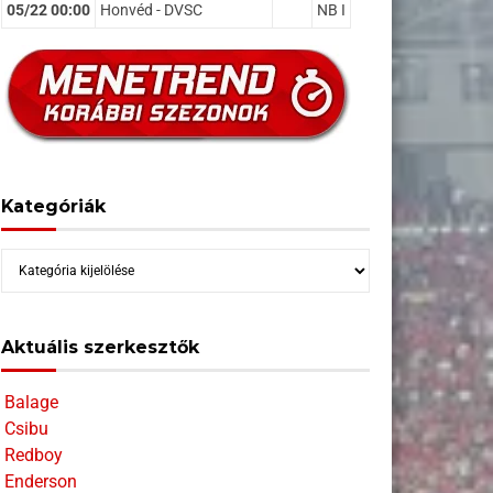
05/22 00:00
Honvéd - DVSC
NB I
Kategóriák
Kategóriák
Aktuális szerkesztők
Balage
Csibu
Redboy
Enderson