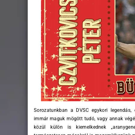
Sorozatunkban a DVSC egykori legendás, el
immár maguk mögött tudó, vagy annak végéhez
közül külön is kiemelkednek „aranygene