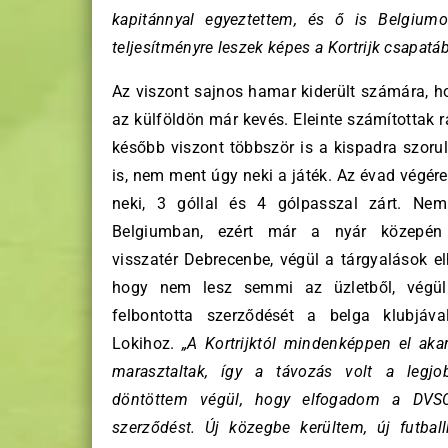
kapitánnyal egyeztettem, és ő is Belgium
teljesítményre leszek képes a Kortrijk csapatá
Az viszont sajnos hamar kiderült számára, ho
az külföldön már kevés. Eleinte számítottak 
később viszont többször is a kispadra szorul
is, nem ment úgy neki a játék. Az évad végér
neki, 3 góllal és 4 gólpasszal zárt. Nem
Belgiumban, ezért már a nyár közepén 
visszatér Debrecenbe, végül a tárgyalások el
hogy nem lesz semmi az üzletből, végü
felbontotta szerződését a belga klubjáva
Lokihoz.
„A Kortrijktól mindenképpen el aka
marasztaltak, így a távozás volt a legj
döntöttem végül, hogy elfogadom a DVSC-
szerződést. Új közegbe kerültem, új futball