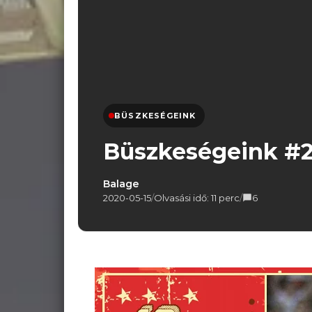
BÜSZKESÉGEINK
Büszkeségeink #25
Balage
2020-05-15
/
Olvasási idő: 11 perc
/
6