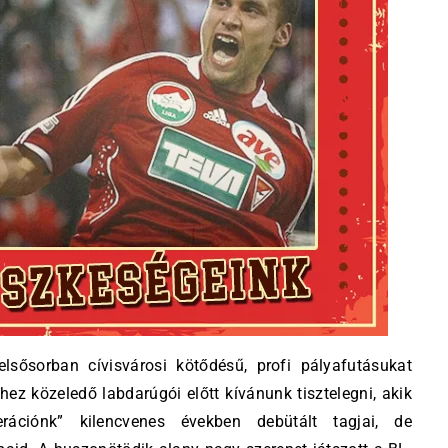
sősorban cívisvárosi kötődésű, profi pályafutásukat
 közeledő labdarúgói előtt kívánunk tisztelegni, akik
rációnk” kilencvenes években debütált tagjai, de