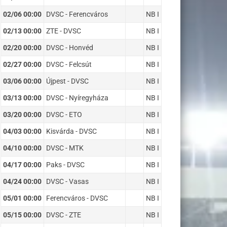
02/06 00:00
DVSC - Ferencváros
NB I
02/13 00:00
ZTE - DVSC
NB I
02/20 00:00
DVSC - Honvéd
NB I
02/27 00:00
DVSC - Felcsút
NB I
03/06 00:00
Újpest - DVSC
NB I
03/13 00:00
DVSC - Nyíregyháza
NB I
03/20 00:00
DVSC - ETO
NB I
04/03 00:00
Kisvárda - DVSC
NB I
04/10 00:00
DVSC - MTK
NB I
04/17 00:00
Paks - DVSC
NB I
04/24 00:00
DVSC - Vasas
NB I
05/01 00:00
Ferencváros - DVSC
NB I
05/15 00:00
DVSC - ZTE
NB I