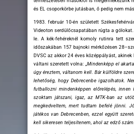
természetesen másokról is megemlékezünk ma
és EL csoporkörbe jutásban, ő pedig nem má
1983. február 10-én született Székesfehérvá
Videoton serdülőcsapatában rúgta a gólokat. 
le. A kék-fehéreknél komoly rutinra tett sz
időszakában 157 bajnoki mérkőzésen 28–szor
DVSC az akkor 24 éves középpályást, akinek l
váltani szeretett volna:
„Mindenképp el akarta
úgy éreztem, váltanom kell. Bár külföldre szer
lehetőség, hogy Debrecenbe igazolhatok. N
futballozni mindenképpen előrelépés, innen 
szoktam játszani, igaz, az MTK-ban az utó
megkedveltem, mert tudtam befelé jönni. Jó
játékos van Debrecenben, ezzel együtt szere
kell sikeresen teljesítenem, ahol az edző szám