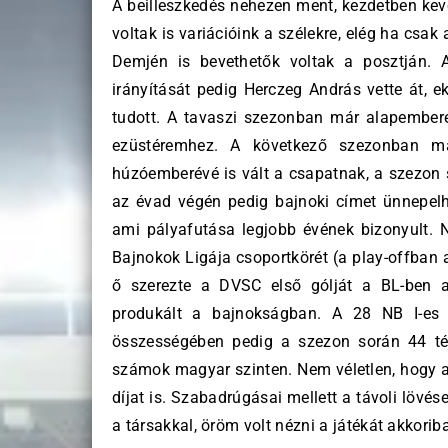
A beilleszkedés nehezen ment, kezdetben kevé
voltak is variációink a szélekre, elég ha cs
Demjén is bevethetők voltak a posztján. 
irányítását pedig Herczeg András vette át, e
tudott. A tavaszi szezonban már alapembere 
ezüstéremhez. A következő szezonban má
húzóemberévé is vált a csapatnak, a szezon so
az évad végén pedig bajnoki címet ünnepelhe
ami pályafutása legjobb évének bizonyult. N
Bajnokok Ligája csoportkörét (a play-offban 
ő szerezte a DVSC első gólját a BL-ben a
produkált a bajnokságban. A 28 NB I-es b
összességében pedig a szezon során 44 tét
számok magyar szinten. Nem véletlen, hogy ab
díjat is. Szabadrúgásai mellett a távoli lövés
a társakkal, öröm volt nézni a játékát akkorib