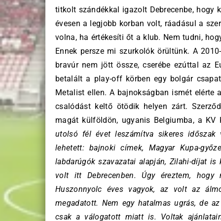
titkolt szándékkal igazolt Debrecenbe, hogy 
évesen a legjobb korban volt, ráadásul a szer
volna, ha értékesíti őt a klub. Nem tudni, ho
Ennek persze mi szurkolók örültünk. A 2010-
bravúr nem jött össze, cserébe ezúttal az Eu
betalált a play-off körben egy bolgár csapa
Metalist ellen. A bajnokságban ismét elérte a
csalódást keltő ötödik helyen zárt. Szerződé
magát külföldön, ugyanis Belgiumba, a KV Ko
utolsó fél évet leszámítva sikeres idősza
lehetett: bajnoki címek, Magyar Kupa-győz
labdarúgók szavazatai alapján, Zilahi-díjat 
volt itt Debrecenben. Úgy éreztem, hogy
Huszonnyolc éves vagyok, az volt az álm
megadatott. Nem egy hatalmas ugrás, de az 
csak a válogatott miatt is. Voltak ajánlat