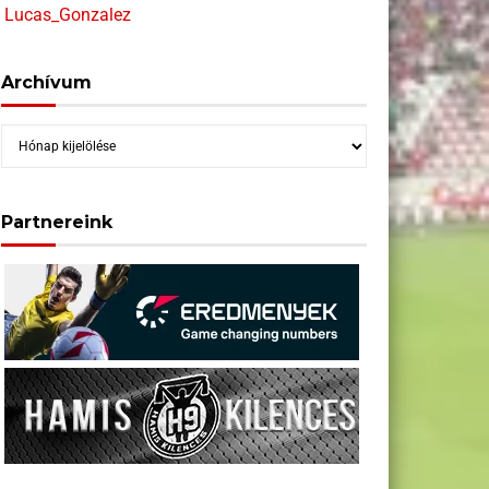
Lucas_Gonzalez
Archívum
Archívum
Partnereink