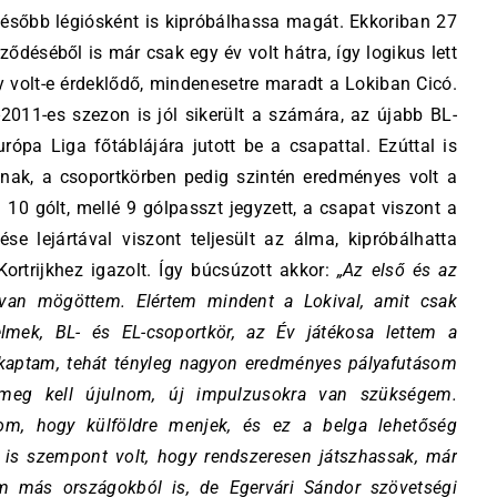
később légiósként is kipróbálhassa magát. Ekkoriban 27
ződéséből is már csak egy év volt hátra, így logikus lett
gy volt-e érdeklődő, mindenesetre maradt a Lokiban Cicó.
2011-es szezon is jól sikerült a számára, az újabb BL-
rópa Liga főtáblájára jutott be a csapattal. Ezúttal is
tnak, a csoportkörben pedig szintén eredményes volt a
 10 gólt, mellé 9 gólpasszt jegyzett, a csapat viszont a
se lejártával viszont teljesült az álma, kipróbálhatta
rtrijkhez igazolt. Így búcsúzott akkor:
„Az első és az
k van mögöttem. Elértem mindent a Lokival, amit csak
elmek, BL- és EL-csoportkör, az Év játékosa lettem a
is kaptam, tehát tényleg nagyon eredményes pályafutásom
 meg kell újulnom, új impulzusokra van szükségem.
om, hogy külföldre menjek, és ez a belga lehetőség
is szempont volt, hogy rendszeresen játszhassak, már
aim más országokból is, de Egervári Sándor szövetségi