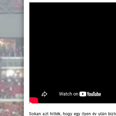
Sokan azt hitték, hogy egy ilyen év után biz