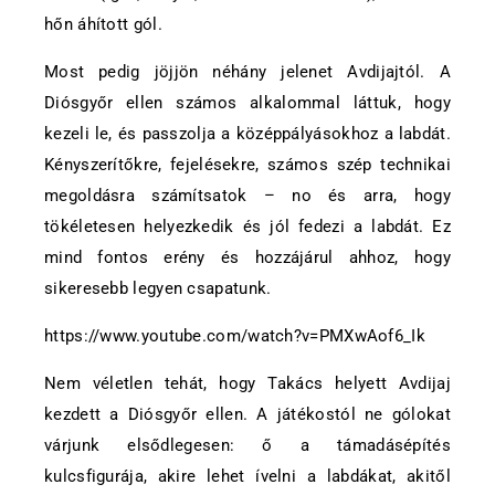
hőn áhított gól.
Most pedig jöjjön néhány jelenet Avdijajtól. A
Diósgyőr ellen számos alkalommal láttuk, hogy
kezeli le, és passzolja a középpályásokhoz a labdát.
Kényszerítőkre, fejelésekre, számos szép technikai
megoldásra számítsatok – no és arra, hogy
tökéletesen helyezkedik és jól fedezi a labdát. Ez
mind fontos erény és hozzájárul ahhoz, hogy
sikeresebb legyen csapatunk.
https://www.youtube.com/watch?v=PMXwAof6_Ik
Nem véletlen tehát, hogy Takács helyett Avdijaj
kezdett a Diósgyőr ellen. A játékostól ne gólokat
várjunk elsődlegesen: ő a támadásépítés
kulcsfigurája, akire lehet ívelni a labdákat, akitől