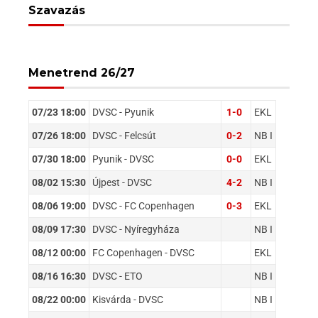
Szavazás
Menetrend 26/27
07/23 18:00
DVSC - Pyunik
1-0
EKL
07/26 18:00
DVSC - Felcsút
0-2
NB I
07/30 18:00
Pyunik - DVSC
0-0
EKL
08/02 15:30
Újpest - DVSC
4-2
NB I
08/06 19:00
DVSC - FC Copenhagen
0-3
EKL
08/09 17:30
DVSC - Nyíregyháza
NB I
08/12 00:00
FC Copenhagen - DVSC
EKL
08/16 16:30
DVSC - ETO
NB I
08/22 00:00
Kisvárda - DVSC
NB I