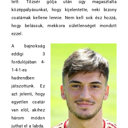
tett: Tőzsér gólja után úgy magasztalta
középpályásunkat, hogy kijelentette, neki bizony
csatárnak kellene lennie. Nem kell sok ész hozzá,
hogy belássuk, mekkora sületlenséget mondott
ezzel.
A bajnokság
eddigi 3
fordulójában 4-
1-4-1-es
hadrendben
játszottunk. Ez
azt jelenti, hogy
egyetlen csatár
van elöl, akihez
három módon
juthat el a labda.