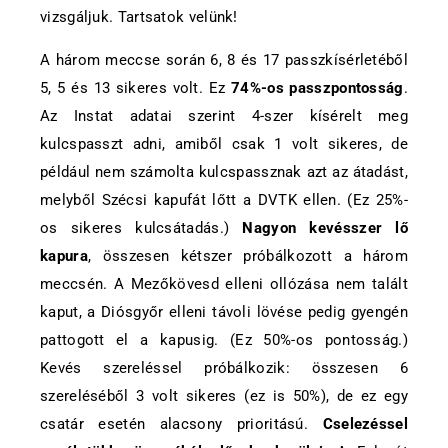
vizsgáljuk. Tartsatok velünk!
A három meccse során 6, 8 és 17 passzkísérletéből
5, 5 és 13 sikeres volt. Ez
74%-os passzpontosság
.
Az Instat adatai szerint 4-szer kísérelt meg
kulcspasszt adni, amiből csak 1 volt sikeres, de
például nem számolta kulcspassznak azt az átadást,
melyből Szécsi kapufát lőtt a DVTK ellen. (Ez 25%-
os sikeres kulcsátadás.)
Nagyon kevésszer lő
kapura
, összesen kétszer próbálkozott a három
meccsén. A Mezőkövesd elleni ollózása nem talált
kaput, a Diósgyőr elleni távoli lövése pedig gyengén
pattogott el a kapusig. (Ez 50%-os pontosság.)
Kevés szereléssel próbálkozik: összesen 6
szereléséből 3 volt sikeres (ez is 50%), de ez egy
csatár esetén alacsony prioritású.
Cselezéssel