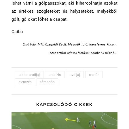
lehet várni a gólpasszokat, aki kiharcolhatja azokat
az értékes szögleteket és helyzeteket, melyekből
gólt, gólokat lőhet a csapat.
Csibu
Első fotó: MTI: Czeglédi Zsolt. M
ásodik fotó: transfermarkt.com.
Statisztikai adatok forrása: adatbank.mlsz.hu.
albion avdijaj
analízis
avdijaj
csatár
elemzés
támadás
KAPCSOLÓDÓ CIKKEK