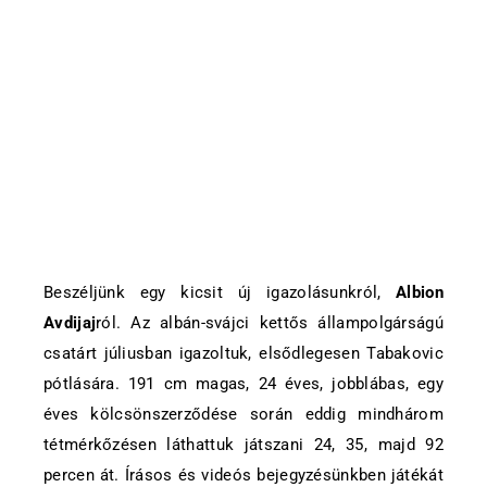
Beszéljünk egy kicsit új igazolásunkról,
Albion
Avdijaj
ról. Az albán-svájci kettős állampolgárságú
csatárt júliusban igazoltuk, elsődlegesen Tabakovic
pótlására. 191 cm magas, 24 éves, jobblábas, egy
éves kölcsönszerződése során eddig mindhárom
tétmérkőzésen láthattuk játszani 24, 35, majd 92
percen át. Írásos és videós bejegyzésünkben játékát