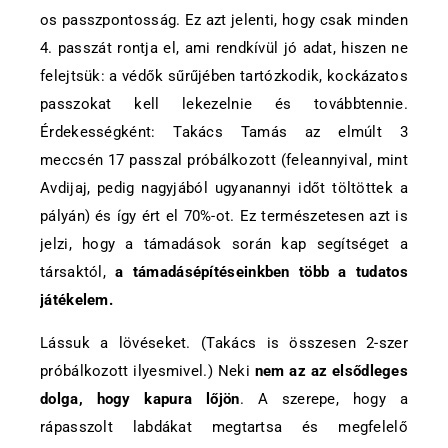
os passzpontosság. Ez azt jelenti, hogy csak minden
4. passzát rontja el, ami rendkívül jó adat, hiszen ne
felejtsük: a védők sűrűjében tartózkodik, kockázatos
passzokat kell lekezelnie és továbbtennie.
Érdekességként: Takács Tamás az elmúlt 3
meccsén 17 passzal próbálkozott (feleannyival, mint
Avdijaj, pedig nagyjából ugyanannyi időt töltöttek a
pályán) és így ért el 70%-ot. Ez természetesen azt is
jelzi, hogy a támadások során kap segítséget a
társaktól,
a támadásépítéseinkben több a tudatos
játékelem.
Lássuk a lövéseket. (Takács is összesen 2-szer
próbálkozott ilyesmivel.) Neki
nem az az elsődleges
dolga, hogy kapura lőjön
. A szerepe, hogy a
rápasszolt labdákat megtartsa és megfelelő