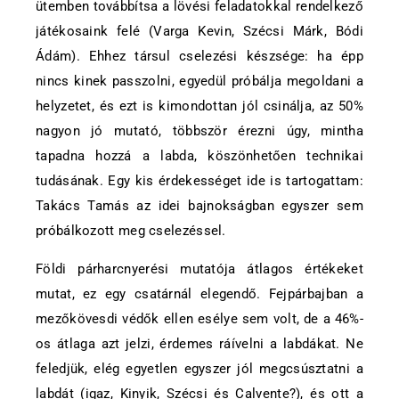
ütemben továbbítsa a lövési feladatokkal rendelkező
játékosaink felé (Varga Kevin, Szécsi Márk, Bódi
Ádám). Ehhez társul cselezési készsége: ha épp
nincs kinek passzolni, egyedül próbálja megoldani a
helyzetet, és ezt is kimondottan jól csinálja, az 50%
nagyon jó mutató, többször érezni úgy, mintha
tapadna hozzá a labda, köszönhetően technikai
tudásának. Egy kis érdekességet ide is tartogattam:
Takács Tamás az idei bajnokságban egyszer sem
próbálkozott meg cselezéssel.
Földi párharcnyerési mutatója átlagos értékeket
mutat, ez egy csatárnál elegendő. Fejpárbajban a
mezőkövesdi védők ellen esélye sem volt, de a 46%-
os átlaga azt jelzi, érdemes ráívelni a labdákat. Ne
feledjük, elég egyetlen egyszer jól megcsúsztatni a
labdát (igaz, Kinyik, Szécsi és Calvente?), és ott a