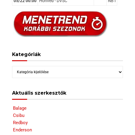
05/22 00:00
Honvéd - DVSC
NB I
Kategóriák
Kategóriák
Aktuális szerkesztők
Balage
Csibu
Redboy
Enderson