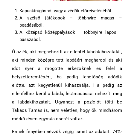
Kapuskirúgásból vagy a védők előreíveléséből.
A szélső játékosok – többnyire magas –
beadásából.
A középső középpályások – többnyire lapos –
passzából.
Ő az ék, aki megnehezíti az ellenfél labdakihozatalát,
aki minden középre tett labdáért megharcol és aki
időt nyer a mögötte érkezőknek és felel a
helyzetteremtésért, ha pedig lehetőség adódik
előtte, azt kegyetlenül kihasználja. Ha pedig az
ellenfélhez kerül a labda, letámadással nehezíti meg
a labdakihozatalt. Ugyanezt a pozíciót tölti be
Takács Tamás is, nem véletlen, hogy ők mindhárom
mérkőzésen egymás cseréi voltak.
Ennek fényében nézzük végig ismét az adatait. 74%-