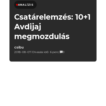
ANALÍZIS
Csatárelemzés: 10+1
Avdijaj
megmozdulás
csibu
2018-08-07
/
Olvasási idő: 6 perc
/
9