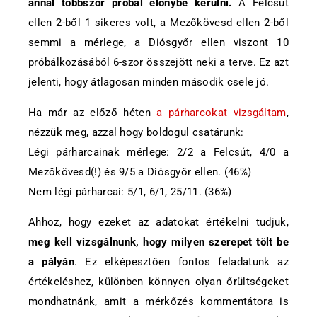
annál többször próbál előnybe kerülni.
A Felcsút
ellen 2-ből 1 sikeres volt, a Mezőkövesd ellen 2-ből
semmi a mérlege, a Diósgyőr ellen viszont 10
próbálkozásából 6-szor összejött neki a terve. Ez azt
jelenti, hogy átlagosan minden második csele jó.
Ha már az előző héten
a párharcokat vizsgáltam
,
nézzük meg, azzal hogy boldogul csatárunk:
Légi párharcainak mérlege: 2/2 a Felcsút, 4/0 a
Mezőkövesd(!) és 9/5 a Diósgyőr ellen. (46%)
Nem légi párharcai: 5/1, 6/1, 25/11. (36%)
Ahhoz, hogy ezeket az adatokat értékelni tudjuk,
meg kell vizsgálnunk, hogy milyen szerepet tölt be
a pályán
. Ez elképesztően fontos feladatunk az
értékeléshez, különben könnyen olyan őrültségeket
mondhatnánk, amit a mérkőzés kommentátora is