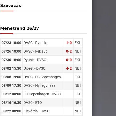
Szavazás
Menetrend 26/27
07/23 18:00
DVSC - Pyunik
1-0
EKL
07/26 18:00
DVSC - Felcsút
0-2
NB I
07/30 18:00
Pyunik - DVSC
0-0
EKL
08/02 15:30
Újpest - DVSC
4-2
NB I
08/06 19:00
DVSC - FC Copenhagen
EKL
08/09 17:30
DVSC - Nyíregyháza
NB I
08/12 00:00
FC Copenhagen - DVSC
EKL
08/16 16:30
DVSC - ETO
NB I
08/22 00:00
Kisvárda - DVSC
NB I