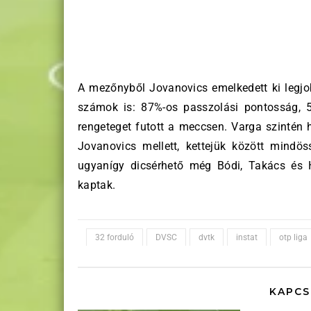
A mezőnyből Jovanovics emelkedett ki legjo
számok is: 87%-os passzolási pontosság, 52
rengeteget futott a meccsen. Varga szintén
Jovanovics mellett, kettejük között mindö
ugyanígy dicsérhető még Bódi, Takács és 
kaptak.
32 forduló
DVSC
dvtk
instat
otp liga
KAPCS