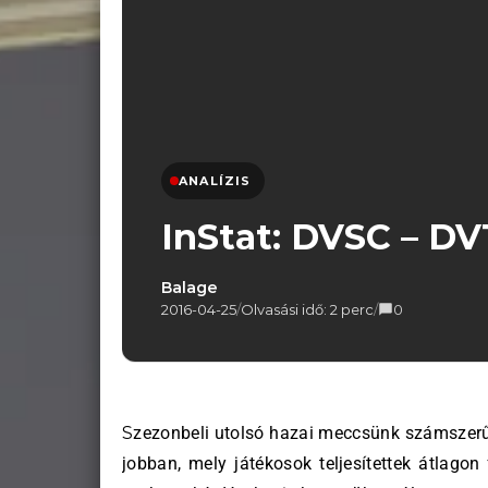
ANALÍZIS
InStat: DVSC – D
Balage
2016-04-25
/
Olvasási idő: 2 perc
/
0
Szezonbeli utolsó hazai meccsünk számszerű adatait vizsgáljuk meg ezúttal. Melyik csapat dominált
jobban, mely játékosok teljesítettek átlagon