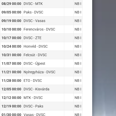
08/29 00:00
DVSC - MTK
NB I
09/05 00:00
Paks - DVSC
NB I
09/19 00:00
DVSC - Vasas
NB I
10/10 00:00
Ferencváros - DVSC
NB I
10/17 00:00
DVSC - ZTE
NB I
10/24 00:00
Honvéd - DVSC
NB I
10/31 00:00
Felcsút - DVSC
NB I
11/07 00:00
DVSC - Újpest
NB I
11/21 00:00
Nyíregyháza - DVSC
NB I
11/28 00:00
ETO - DVSC
NB I
12/05 00:00
DVSC - Kisvárda
NB I
12/12 00:00
MTK - DVSC
NB I
12/19 00:00
DVSC - Paks
NB I
01/30 00:00
Vasas - DVSC
NB I