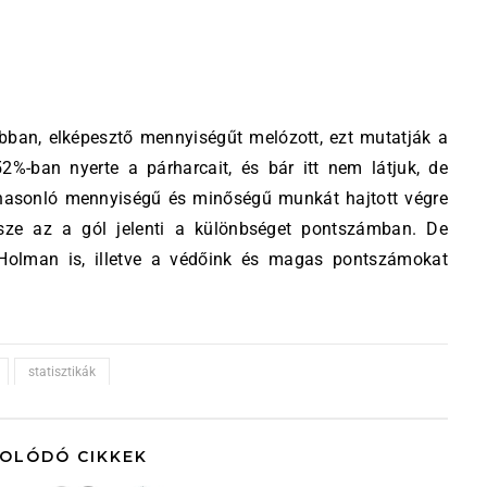
bban, elképesztő mennyiségűt melózott, ezt mutatják a
%-ban nyerte a párharcait, és bár itt nem látjuk, de
 hasonló mennyiségű és minőségű munkát hajtott végre
ssze az a gól jelenti a különbséget pontszámban. De
Holman is, illetve a védőink és magas pontszámokat
statisztikák
OLÓDÓ CIKKEK