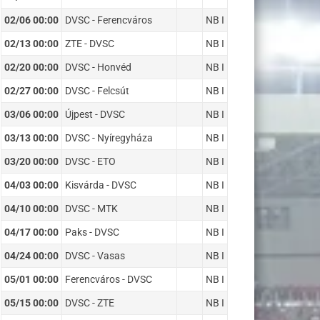
02/06 00:00
DVSC - Ferencváros
NB I
02/13 00:00
ZTE - DVSC
NB I
02/20 00:00
DVSC - Honvéd
NB I
02/27 00:00
DVSC - Felcsút
NB I
03/06 00:00
Újpest - DVSC
NB I
03/13 00:00
DVSC - Nyíregyháza
NB I
03/20 00:00
DVSC - ETO
NB I
04/03 00:00
Kisvárda - DVSC
NB I
04/10 00:00
DVSC - MTK
NB I
04/17 00:00
Paks - DVSC
NB I
04/24 00:00
DVSC - Vasas
NB I
05/01 00:00
Ferencváros - DVSC
NB I
05/15 00:00
DVSC - ZTE
NB I