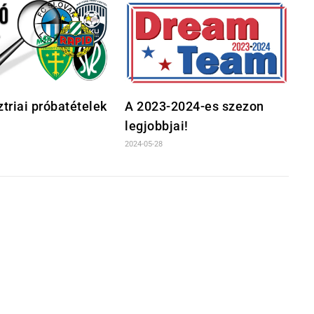
triai próbatételek
A 2023-2024-es szezon
legjobbjai!
2024-05-28