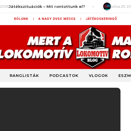
tékszituációk – Mit rontottunk el?
július 25, 2026
Loki
RÓLUNK |
A NAGY DVSC MECCS |
JÁTÉKOSKERINGŐ
RANGLISTÁK
PODCASTOK
VLOGOK
ESZM
DVSC szurkolói blog