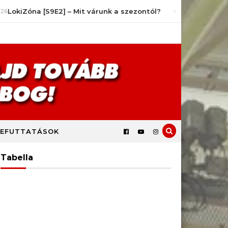
Zóna [S9E2] – Mit várunk a szezontól?
július 14, 2026
EFUTTATÁSOK
Tabella