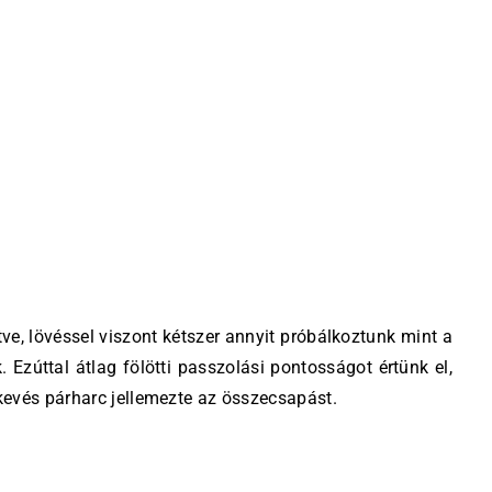
tve, lövéssel viszont kétszer annyit próbálkoztunk mint a
 Ezúttal átlag fölötti passzolási pontosságot értünk el,
kevés párharc jellemezte az összecsapást.