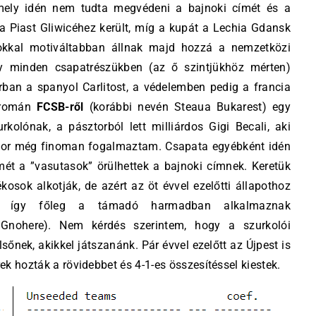
mely idén nem tudta megvédeni a bajnoki címét és a
a Piast Gliwicéhez került, míg a kupát a Lechia Gdansk
okkal motiváltabban állnak majd hozzá a nemzetközi
gy minden csapatrészükben (az ő szintjükhöz mérten)
orban a spanyol Carlitost, a védelemben pedig a francia
 román
FCSB-ről
(korábbi nevén Steaua Bukarest) egy
olónak, a pásztorból lett milliárdos Gigi Becali, aki
kor még finoman fogalmaztam. Csapata egyébként idén
mét a ”vasutasok” örülhettek a bajnoki címnek. Keretük
kosok alkotják, de azért az öt évvel ezelőtti állapothoz
k, így főleg a támadó harmadban alkalmaznak
 Gnohere). Nem kérdés szerintem, hogy a szurkolói
őnek, akikkel játszanánk. Pár évvel ezelőtt az Újpest is
rek hozták a rövidebbet és 4-1-es összesítéssel kiestek.