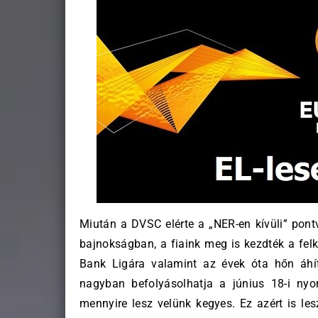
Miután a DVSC elérte a „NER-en kívüli” pont
bajnokságban, a fiaink meg is kezdték a fel
Bank Ligára valamint az évek óta hőn áhí
nagyban befolyásolhatja a június 18-i ny
mennyire lesz velünk kegyes. Ez azért is le