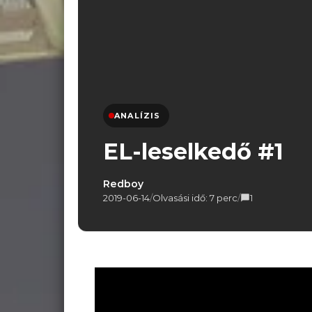
ANALÍZIS
EL-leselkedő #1
Redboy
2019-06-14
/
Olvasási idő: 7 perc
/
1