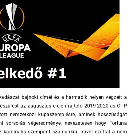
vadászat bajnoki címét és a harmadik helyen végzett a
készülést az augusztus elején rajtoló 2019-2020-as OTP
tott nemzetközi kupaszereplésre, aminek hosszúságát
oni sorsolás végeredménye, nevezetesen hogy Fortuna
sz kardinális szempont számunkra, mivel ezúttal a nem