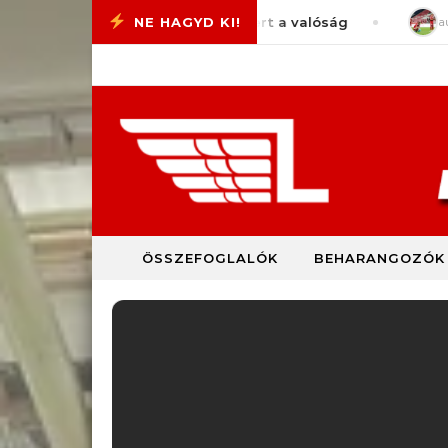
Skip to content
log #77 – Megint pofánvert a valóság
augusztus 7,
ÖSSZEFOGLALÓK
BEHARANGOZÓK