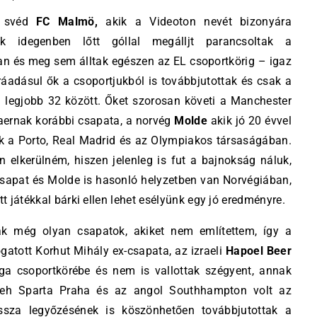
s svéd
FC Malmö,
akik a Videoton nevét bizonyára
ak idegenben lőtt góllal megálljt parancsoltak a
n és meg sem álltak egészen az EL csoportkörig – igaz
adásul ők a csoportjukból is továbbjutottak és csak a
a legjobb 32 között. Őket szorosan követi a Manchester
jaernak korábbi csapata, a norvég
Molde
akik jó 20 évvel
ak a Porto, Real Madrid és az Olympiakos társaságában.
 elkerülném, hiszen jelenleg is fut a bajnokság náluk,
csapat és Molde is hasonló helyzetben van Norvégiában,
tt játékkal bárki ellen lehet esélyünk egy jó eredményre.
ak még olyan csapatok, akiket nem említettem, így a
ogatott Korhut Mihály ex-csapata, az izraeli
Hapoel Beer
iga csoportkörébe és nem is vallottak szégyent, annak
cseh Sparta Praha és az angol Southhampton volt az
issza legyőzésének is köszönhetően továbbjutottak a