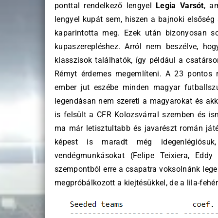
ponttal rendelkező lengyel
Legia Varsót
, a
lengyel kupát sem, hiszen a bajnoki elsőség 
kaparintotta meg. Ezek után bizonyosan s
kupaszerepléshez. Arról nem beszélve, ho
klasszisok találhatók, így például a csatárs
Rémyt érdemes megemlíteni. A 23 pontos
ember jut eszébe minden magyar futballszurk
legendásan nem szereti a magyarokat és ak
is felsült a CFR Kolozsvárral szemben és is
ma már letisztultabb és javarészt román játé
képest is maradt még idegenlégiósu
vendégmunkásokat (Felipe Teixiera, Eddy
szempontból erre a csapatra voksolnánk legels
megpróbálkozott a kiejtésükkel, de a lila-fehé