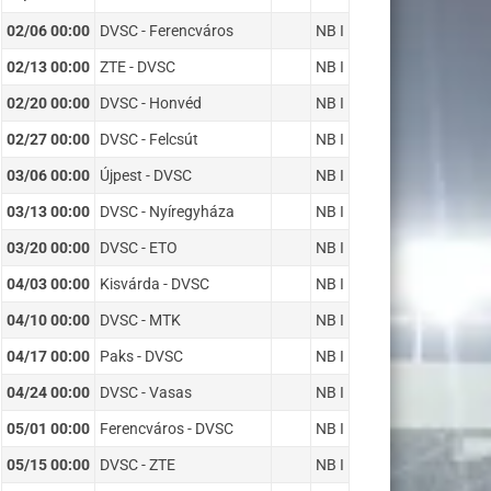
02/06 00:00
DVSC - Ferencváros
NB I
02/13 00:00
ZTE - DVSC
NB I
02/20 00:00
DVSC - Honvéd
NB I
02/27 00:00
DVSC - Felcsút
NB I
03/06 00:00
Újpest - DVSC
NB I
03/13 00:00
DVSC - Nyíregyháza
NB I
03/20 00:00
DVSC - ETO
NB I
04/03 00:00
Kisvárda - DVSC
NB I
04/10 00:00
DVSC - MTK
NB I
04/17 00:00
Paks - DVSC
NB I
04/24 00:00
DVSC - Vasas
NB I
05/01 00:00
Ferencváros - DVSC
NB I
05/15 00:00
DVSC - ZTE
NB I