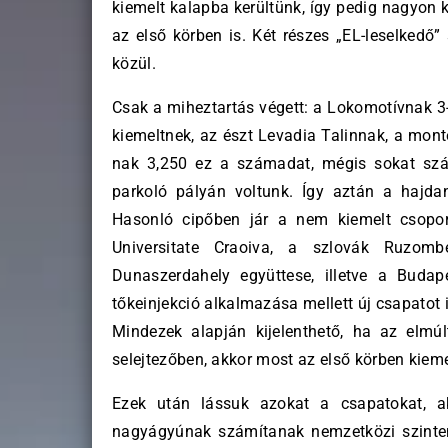
kiemelt kalapba kerültünk, így pedig nagyon 
az első körben is. Két részes „EL-leselkedő
közül.
Csak a miheztartás végett: a Lokomotívnak 3-
kiemeltnek, az észt Levadia Talinnak, a mont
nak 3,250 ez a számadat, mégis sokat szá
parkoló pályán voltunk. Így aztán a hajda
Hasonló cipőben jár a nem kiemelt csopor
Universitate Craoiva, a szlovák Ruzomb
Dunaszerdahely együttese, illetve a Buda
tőkeinjekció alkalmazása mellett új csapatot 
Mindezek alapján kijelenthető, ha az elmúl
selejtezőben, akkor most az első körben kieme
Ezek után lássuk azokat a csapatokat, a
nagyágyúnak számítanak nemzetközi szinten.