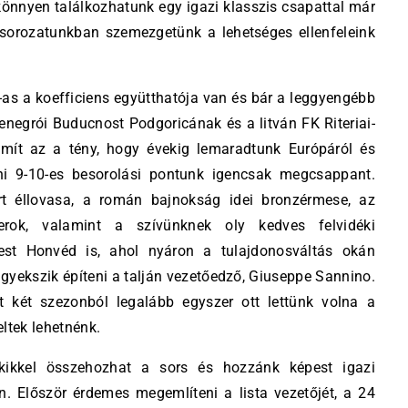
könnyen találkozhatunk egy igazi klasszis csapattal már
” sorozatunkban szemezgetünk a lehetséges ellenfeleink
as a koefficiens együtthatója van és bár a leggyengébb
enegrói Buducnost Podgoricának és a litván FK Riteriai-
mít az a tény, hogy évekig lemaradtunk Európáról és
ni 9-10-es besorolási pontunk igencsak megcsappant.
t éllovasa, a román bajnokság idei bronzérmese, az
erok, valamint a szívünknek oly kedves felvidéki
pest Honvéd is, ahol nyáron a tulajdonosváltás okán
igyekszik építeni a talján vezetőedző, Giuseppe Sannino.
t két szezonból legalább egyszer ott lettünk volna a
ltek lehetnénk.
kikkel összehozhat a sors és hozzánk képest igazi
 Először érdemes megemlíteni a lista vezetőjét, a 24