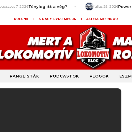
 2026
Tényleg itt a vég?
július 29, 2026
Power Rankings 
RÓLUNK |
A NAGY DVSC MECCS |
JÁTÉKOSKERINGŐ
RANGLISTÁK
PODCASTOK
VLOGOK
ESZM
DVSC szurkolói blog