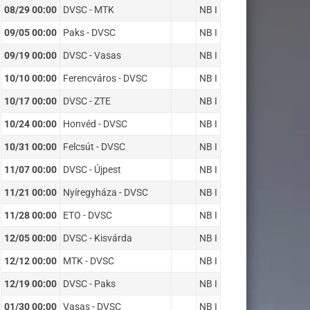
08/29 00:00
DVSC - MTK
NB I
09/05 00:00
Paks - DVSC
NB I
09/19 00:00
DVSC - Vasas
NB I
10/10 00:00
Ferencváros - DVSC
NB I
10/17 00:00
DVSC - ZTE
NB I
10/24 00:00
Honvéd - DVSC
NB I
10/31 00:00
Felcsút - DVSC
NB I
11/07 00:00
DVSC - Újpest
NB I
11/21 00:00
Nyíregyháza - DVSC
NB I
11/28 00:00
ETO - DVSC
NB I
12/05 00:00
DVSC - Kisvárda
NB I
12/12 00:00
MTK - DVSC
NB I
12/19 00:00
DVSC - Paks
NB I
01/30 00:00
Vasas - DVSC
NB I