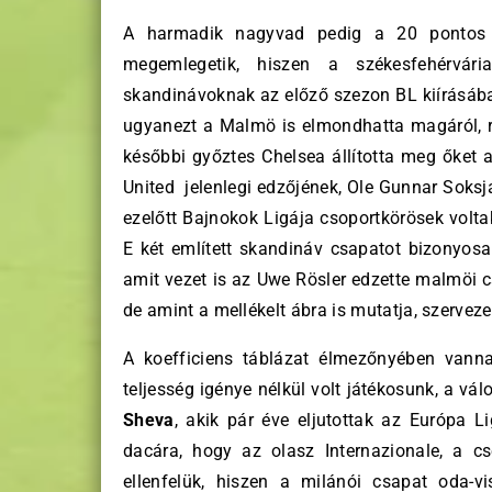
A harmadik nagyvad pedig a 20 ponto
megemlegetik, hiszen a székesfehérvári
skandinávoknak az előző szezon BL kiírásába
ugyanezt a Malmö is elmondhatta magáról, rá
későbbi győztes Chelsea állította meg őket 
United jelenlegi edzőjének, Ole Gunnar Soks
ezelőtt Bajnokok Ligája csoportkörösek volt
E két említett skandináv csapatot bizonyosan
amit vezet is az Uwe Rösler edzette malmöi 
de amint a mellékelt ábra is mutatja, szerveze
A koefficiens táblázat élmezőnyében vann
teljesség igénye nélkül volt játékosunk, a vál
Sheva
, akik pár éve eljutottak az Európa L
dacára, hogy az olasz Internazionale, a 
ellenfelük, hiszen a milánói csapat oda-v