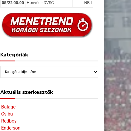
05/22 00:00
Honvéd - DVSC
NB I
Kategóriák
Kategóriák
Aktuális szerkesztők
Balage
Csibu
Redboy
Enderson