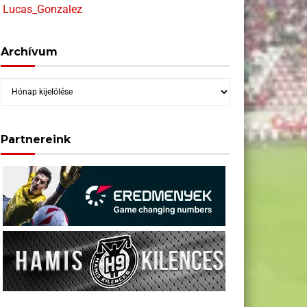
Lucas_Gonzalez
Archívum
Archívum
Partnereink