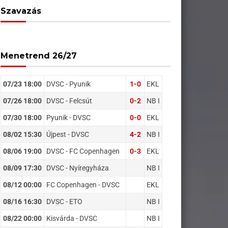
Szavazás
Menetrend 26/27
07/23 18:00
DVSC - Pyunik
1-0
EKL
07/26 18:00
DVSC - Felcsút
0-2
NB I
07/30 18:00
Pyunik - DVSC
0-0
EKL
08/02 15:30
Újpest - DVSC
4-2
NB I
08/06 19:00
DVSC - FC Copenhagen
0-3
EKL
08/09 17:30
DVSC - Nyíregyháza
NB I
08/12 00:00
FC Copenhagen - DVSC
EKL
08/16 16:30
DVSC - ETO
NB I
08/22 00:00
Kisvárda - DVSC
NB I