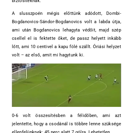
biztosítéknak.
A slusszpoén mégis előttünk adódott, Dombi-
Bogdanovics-Sándor-Bogdanovics volt a labda útja,
ami után Bogdanovics lehagyta védőit, majd szép
csellel el is fektette őket, de passz helyett inkább
lőtt, ami 10 centivel a kapu fölé szállt. Óriási helyzet
volt – az első, amit mi hagytunk ki.
0-6 volt összesítésben a félidőben, ami azt
jelentette, hogy a csodánál is többre lenne szüksége
ellenfelünknek: 45 perc alatt 7 gólra. Lehetetlen.