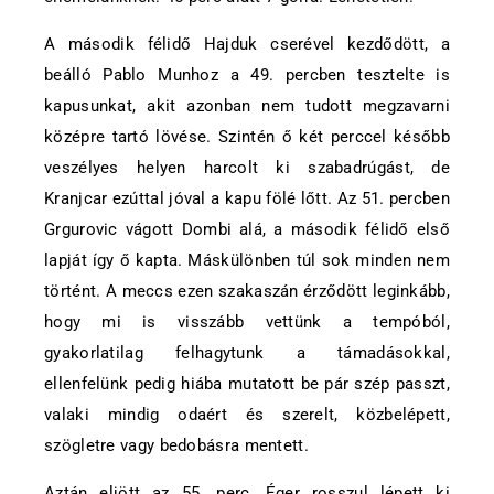
A második félidő Hajduk cserével kezdődött, a
beálló Pablo Munhoz a 49. percben tesztelte is
kapusunkat, akit azonban nem tudott megzavarni
középre tartó lövése. Szintén ő két perccel később
veszélyes helyen harcolt ki szabadrúgást, de
Kranjcar ezúttal jóval a kapu fölé lőtt. Az 51. percben
Grgurovic vágott Dombi alá, a második félidő első
lapját így ő kapta. Máskülönben túl sok minden nem
történt. A meccs ezen szakaszán érződött leginkább,
hogy mi is visszább vettünk a tempóból,
gyakorlatilag felhagytunk a támadásokkal,
ellenfelünk pedig hiába mutatott be pár szép passzt,
valaki mindig odaért és szerelt, közbelépett,
szögletre vagy bedobásra mentett.
Aztán eljött az 55. perc, Éger rosszul lépett ki