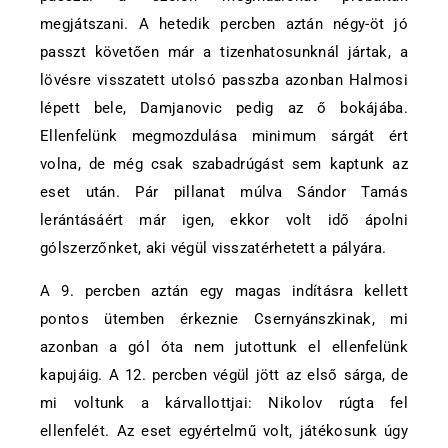
megjátszani. A hetedik percben aztán négy-öt jó
passzt követően már a tizenhatosunknál jártak, a
lövésre visszatett utolsó passzba azonban Halmosi
lépett bele, Damjanovic pedig az ő bokájába.
Ellenfelünk megmozdulása minimum sárgát ért
volna, de még csak szabadrúgást sem kaptunk az
eset után. Pár pillanat múlva Sándor Tamás
lerántásáért már igen, ekkor volt idő ápolni
gólszerzőnket, aki végül visszatérhetett a pályára.
A 9. percben aztán egy magas indításra kellett
pontos ütemben érkeznie Csernyánszkinak, mi
azonban a gól óta nem jutottunk el ellenfelünk
kapujáig. A 12. percben végül jött az első sárga, de
mi voltunk a kárvallottjai: Nikolov rúgta fel
ellenfelét. Az eset egyértelmű volt, játékosunk úgy