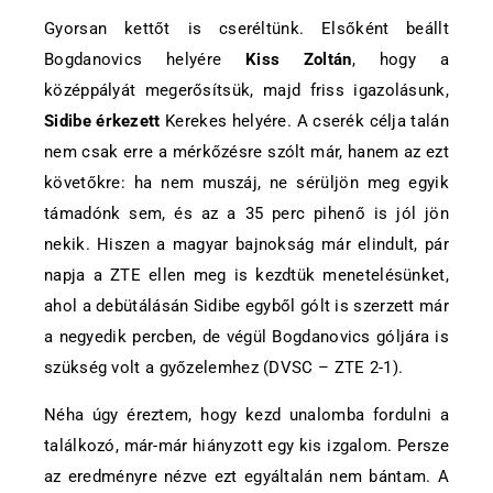
Gyorsan kettőt is cseréltünk. Elsőként beállt
Bogdanovics helyére
Kiss Zoltán
, hogy a
középpályát megerősítsük, majd friss igazolásunk,
Sidibe érkezett
Kerekes helyére. A cserék célja talán
nem csak erre a mérkőzésre szólt már, hanem az ezt
követőkre: ha nem muszáj, ne sérüljön meg egyik
támadónk sem, és az a 35 perc pihenő is jól jön
nekik. Hiszen a magyar bajnokság már elindult, pár
napja a ZTE ellen meg is kezdtük menetelésünket,
ahol a debütálásán Sidibe egyből gólt is szerzett már
a negyedik percben, de végül Bogdanovics góljára is
szükség volt a győzelemhez (DVSC – ZTE 2-1).
Néha úgy éreztem, hogy kezd unalomba fordulni a
találkozó, már-már hiányzott egy kis izgalom. Persze
az eredményre nézve ezt egyáltalán nem bántam. A