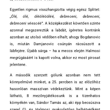
Egyetlen rigmus visszhangzotta végig egész Splitet:
„Ólé, ólé, óléóléóóléé, debreceni, debreceni,
debreceni véescéé”
. A középkezdést követően szinte
azonnal megszereztük a labdát, ígéretes kontránk
azonban az utolsó védőben elhalt; ahogy Bogdanovic
is, miután Damjanovic csúnyán rácsúszott a
lábfejére. Újabb sárga – ha a meccs elején Halmosi
megrúgásáért is kapott volna, akkor ez most pirosat
jelentene.
A második szerzett gólunk azonban nem tett
könnyelművé minket, a 25. percben is az előzőhöz
hasonlóan masszívan védekeztünk. Mint a képen
látható, 8 mezőnyjátékosunk is a tizenhatos
környékén van, Sándor Tamás az, aki épp becsúszva
szerel (!), és Halmosi gyakorlatilag balhátvédként