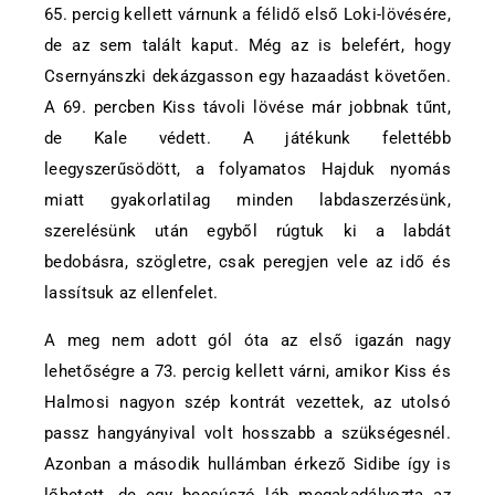
65. percig kellett várnunk a félidő első Loki-lövésére,
de az sem talált kaput. Még az is belefért, hogy
Csernyánszki dekázgasson egy hazaadást követően.
A 69. percben Kiss távoli lövése már jobbnak tűnt,
de Kale védett. A játékunk felettébb
leegyszerűsödött, a folyamatos Hajduk nyomás
miatt gyakorlatilag minden labdaszerzésünk,
szerelésünk után egyből rúgtuk ki a labdát
bedobásra, szögletre, csak peregjen vele az idő és
lassítsuk az ellenfelet.
A meg nem adott gól óta az első igazán nagy
lehetőségre a 73. percig kellett várni, amikor Kiss és
Halmosi nagyon szép kontrát vezettek, az utolsó
passz hangyányival volt hosszabb a szükségesnél.
Azonban a második hullámban érkező Sidibe így is