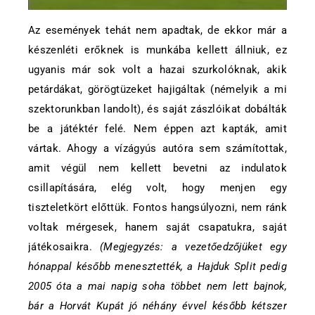
Az események tehát nem apadtak, de ekkor már a
készenléti erőknek is munkába kellett állniuk, ez
ugyanis már sok volt a hazai szurkolóknak, akik
petárdákat, görögtüzeket hajigáltak (némelyik a mi
szektorunkban landolt), és saját zászlóikat dobálták
be a játéktér felé. Nem éppen azt kapták, amit
vártak. Ahogy a vízágyús autóra sem számítottak,
amit végül nem kellett bevetni az indulatok
csillapítására, elég volt, hogy menjen egy
tiszteletkört előttük. Fontos hangsúlyozni, nem ránk
voltak mérgesek, hanem saját csapatukra, saját
játékosaikra.
(Megjegyzés: a vezetőedzőjüket egy
hónappal később menesztették, a Hajduk Split pedig
2005 óta a mai napig soha többet nem lett bajnok,
bár a Horvát Kupát jó néhány évvel később kétszer