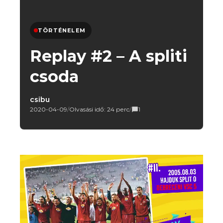
TÖRTÉNELEM
Replay #2 – A spliti
csoda
csibu
2020-04-09
/
Olvasási idő: 24 perc
/
1