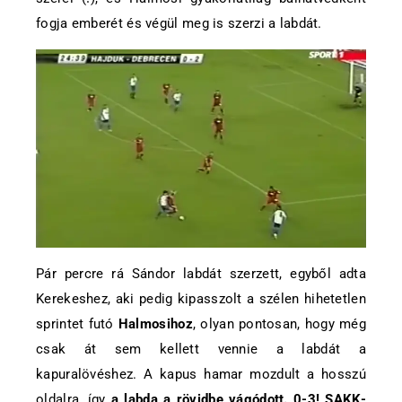
fogja emberét és végül meg is szerzi a labdát.
Pár percre rá Sándor labdát szerzett, egyből adta
Kerekeshez, aki pedig kipasszolt a szélen hihetetlen
sprintet futó
Halmosihoz
, olyan pontosan, hogy még
csak át sem kellett vennie a labdát a
kapuralövéshez. A kapus hamar mozdult a hosszú
oldalra, így
a labda a rövidbe vágódott. 0-3! SAKK-