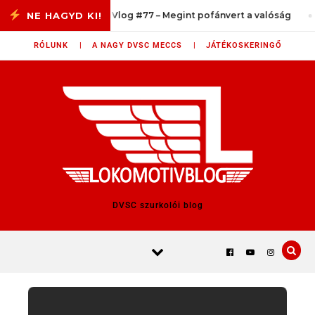
Skip to content
LokomotiVlog #77 – Megint pofánvert a valóság
Té
RÓLUNK |
A NAGY DVSC MECCS |
JÁTÉKOSKERINGŐ
DVSC szurkolói blog