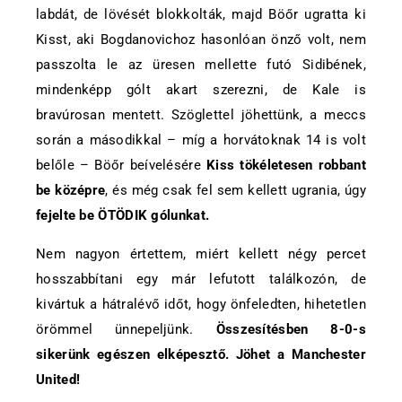
labdát, de lövését blokkolták, majd Böőr ugratta ki
Kisst, aki Bogdanovichoz hasonlóan önző volt, nem
passzolta le az üresen mellette futó Sidibének,
mindenképp gólt akart szerezni, de Kale is
bravúrosan mentett. Szöglettel jöhettünk, a meccs
során a másodikkal – míg a horvátoknak 14 is volt
belőle – Böőr beívelésére
Kiss tökéletesen robbant
be középre
, és még csak fel sem kellett ugrania, úgy
fejelte be ÖTÖDIK gólunkat.
Nem nagyon értettem, miért kellett négy percet
hosszabbítani egy már lefutott találkozón, de
kivártuk a hátralévő időt, hogy önfeledten, hihetetlen
örömmel ünnepeljünk.
Összesítésben 8-0-s
sikerünk egészen elképesztő. Jöhet a Manchester
United!