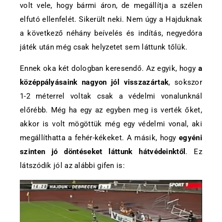
volt vele, hogy bármi áron, de megállítja a szélen
elfutó ellenfelét. Sikerült neki. Nem úgy a Hajduknak
a következő néhány beívelés és indítás, negyedóra
játék után még csak helyzetet sem láttunk tőlük.
Ennek oka két dologban keresendő. Az egyik, hogy
a
középpályásaink nagyon jól visszazártak
, sokszor
1-2 méterrel voltak csak a védelmi vonalunknál
előrébb. Még ha egy az egyben meg is verték őket,
akkor is volt mögöttük még egy védelmi vonal, aki
megállíthatta a fehér-kékeket. A másik, hogy
egyéni
szinten jó döntéseket láttunk hátvédeinktől
. Ez
látszódik jól az alábbi gifen is: