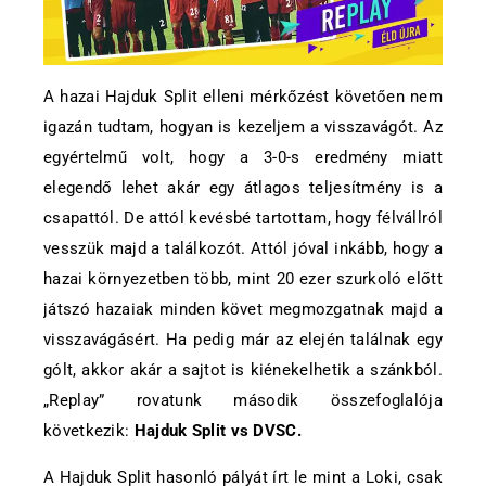
A hazai Hajduk Split elleni mérkőzést követően nem
igazán tudtam, hogyan is kezeljem a visszavágót. Az
egyértelmű volt, hogy a 3-0-s eredmény miatt
elegendő lehet akár egy átlagos teljesítmény is a
csapattól. De attól kevésbé tartottam, hogy félvállról
vesszük majd a találkozót. Attól jóval inkább, hogy a
hazai környezetben több, mint 20 ezer szurkoló előtt
játszó hazaiak minden követ megmozgatnak majd a
visszavágásért. Ha pedig már az elején találnak egy
gólt, akkor akár a sajtot is kiénekelhetik a szánkból.
„Replay” rovatunk második összefoglalója
következik:
Hajduk Split vs DVSC.
A Hajduk Split hasonló pályát írt le mint a Loki, csak