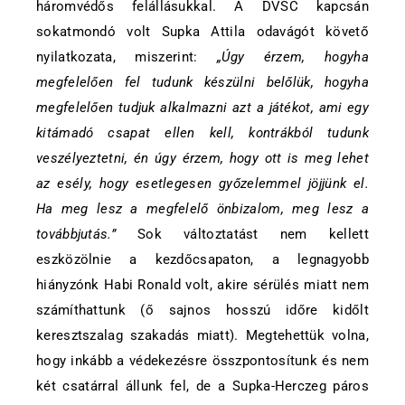
háromvédős felállásukkal. A DVSC kapcsán
sokatmondó volt Supka Attila odavágót követő
nyilatkozata, miszerint:
„Úgy érzem, hogyha
megfelelően fel tudunk készülni belőlük, hogyha
megfelelően tudjuk alkalmazni azt a játékot, ami egy
kitámadó csapat ellen kell, kontrákból tudunk
veszélyeztetni, én úgy érzem, hogy ott is meg lehet
az esély, hogy esetlegesen győzelemmel jöjjünk el.
Ha meg lesz a megfelelő önbizalom, meg lesz a
továbbjutás.”
Sok változtatást nem kellett
eszközölnie a kezdőcsapaton, a legnagyobb
hiányzónk Habi Ronald volt, akire sérülés miatt nem
számíthattunk (ő sajnos hosszú időre kidőlt
keresztszalag szakadás miatt). Megtehettük volna,
hogy inkább a védekezésre összpontosítunk és nem
két csatárral állunk fel, de a Supka-Herczeg páros