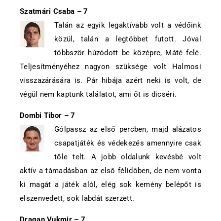
Szatmári Csaba – 7
Talán az egyik legaktívabb volt a védőink
közül, talán a legtöbbet futott. Jóval
többször húzódott be középre, Máté felé.
Teljesítményéhez nagyon szüksége volt Halmosi
visszazárására is. Pár hibája azért neki is volt, de
végül nem kaptunk találatot, ami őt is dicséri.
Dombi Tibor – 7
Gólpassz az első percben, majd alázatos
csapatjáték és védekezés amennyire csak
tőle telt. A jobb oldalunk kevésbé volt
aktív a támadásban az első félidőben, de nem vonta
ki magát a játék alól, elég sok kemény belépőt is
elszenvedett, sok labdát szerzett.
Dragan Vukmir – 7