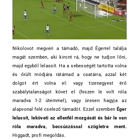
Nikolovot megveri a támadó, majd Égerrel találja
magát szemben, aki kiront rá, hogy ne tudjon lőni,
majd egyből lelassít. Ha a sebességét tartotta volna
és őrült módjára rátámad a csatárra, azzal két
dolgot ért volna el: vagy tizenegyest érő
szabálytalanságot követ el (hiszen le volt róla
maradva 1-2 ütemmel), vagy üresen hagyja az
alapvonal felé cselező támadót. Ezzel szemben
Éger
lelassít, leköveti az ellenfél mozgását és bár le van
róla maradva, becsúszással szögletre ment.
Higgadt, profi megoldás.