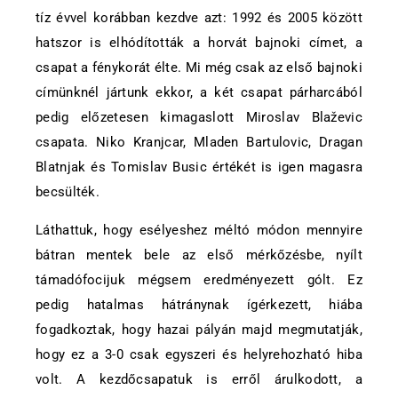
tíz évvel korábban kezdve azt: 1992 és 2005 között
hatszor is elhódították a horvát bajnoki címet, a
csapat a fénykorát élte. Mi még csak az első bajnoki
címünknél jártunk ekkor, a két csapat párharcából
pedig előzetesen kimagaslott Miroslav Blaževic
csapata. Niko Kranjcar, Mladen Bartulovic, Dragan
Blatnjak és Tomislav Busic értékét is igen magasra
becsülték.
Láthattuk, hogy esélyeshez méltó módon mennyire
bátran mentek bele az első mérkőzésbe, nyílt
támadófocijuk mégsem eredményezett gólt. Ez
pedig hatalmas hátránynak ígérkezett, hiába
fogadkoztak, hogy hazai pályán majd megmutatják,
hogy ez a 3-0 csak egyszeri és helyrehozható hiba
volt. A kezdőcsapatuk is erről árulkodott, a