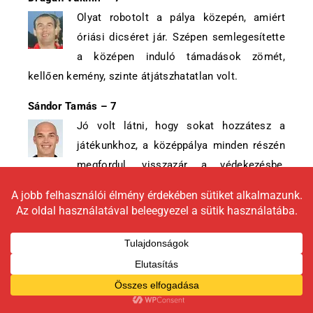
Olyat robotolt a pálya közepén, amiért
óriási dicséret jár. Szépen semlegesítette
a középen induló támadások zömét,
kellően kemény, szinte átjátszhatatlan volt.
Sándor Tamás – 7
Jó volt látni, hogy sokat hozzátesz a
játékunkhoz, a középpálya minden részén
megfordul, visszazár a védekezésbe,
sokszor akár ő maga szerel, majd a kontrák során
remek meglátásai és passzai vannak. Nem játszott
élete formájában, pár szép megmozduláson kívül
nem láttunk tőle extrát, de most nem is volt rá
szükség.
Halmosi Péter – 10