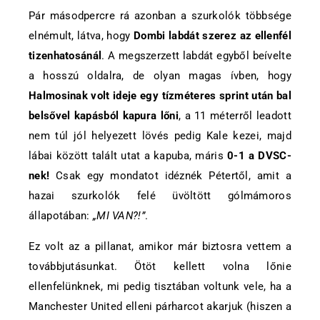
Pár másodpercre rá azonban a szurkolók többsége
elnémult, látva, hogy
Dombi labdát szerez az ellenfél
tizenhatosánál
. A megszerzett labdát egyből beívelte
a hosszú oldalra, de olyan magas ívben, hogy
Halmosinak volt ideje egy tízméteres sprint után bal
belsővel kapásból kapura lőni
, a 11 méterről leadott
nem túl jól helyezett lövés pedig Kale kezei, majd
lábai között talált utat a kapuba, máris
0-1 a DVSC-
nek!
Csak egy mondatot idéznék Pétertől, amit a
hazai szurkolók felé üvöltött gólmámoros
állapotában:
„MI VAN?!”
.
Ez volt az a pillanat, amikor már biztosra vettem a
továbbjutásunkat. Ötöt kellett volna lőnie
ellenfelünknek, mi pedig tisztában voltunk vele, ha a
Manchester United elleni párharcot akarjuk (hiszen a