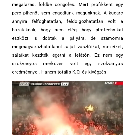
megalázás, földbe döngölés. Mert profikként egy
perc pihenőt sem engedtünk magunknak. A kudarc
annyira felfoghatatlan, feldolgozhatatlan volt a
hazaiaknak, hogy nem elég, hogy pirotechnikai
eszközt is dobtak a pályára, de számomra
megmagyarázhatatlanul saját zászlóikat, mezeiket,
sálaikat kezdték égetni a lelátón. Ez nem egy
szokványos mérkőzés volt egy szokványos
eredménnyel. Hanem totális K.O. és kivégzés.