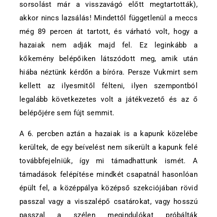
sorsolást már a visszavágó előtt megtartották),
akkor nincs lazsálás! Mindettől függetlenül a meccs
még 89 percen át tartott, és várható volt, hogy a
hazaiak nem adják majd fel. Ez leginkább a
kőkemény belépőiken látszódott meg, amik után
hiába néztünk kérdőn a bíróra. Persze Vukmirt sem
kellett az ilyesmitől félteni, ilyen szempontból
legalább következetes volt a játékvezető és az ő
belépőjére sem fújt semmit.
A 6. percben aztán a hazaiak is a kapunk közelébe
kerültek, de egy beívelést nem sikerült a kapunk felé
továbbfejelniük, így mi támadhattunk ismét. A
támadások felépítése mindkét csapatnál hasonlóan
épült fel, a középpálya középső szekciójában rövid
passzal vagy a visszalépő csatárokat, vagy hosszú
passzal a szélen megindulókat próbálták