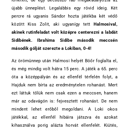
lőhetett, de egy becsúszó láb megakadályozta az
újabb ünneplést. Legalábbis egy rövid ideig. Két
percre rá ugyanis Sándor hozta játékba két védő
között Kiss Zolit, aki ugyanígy tett
Halmosival,
akinek rutinfeladat volt középre centerezni a labdát
Sidibének. Ibrahima Sidibe második meccsén
második gólját szerezte a Lokiban, 0-4!
Az örömünnep után Halmosi helyét Böőr foglalta el,
és még mindig volt hátra 15 perc. A játék a 65. perc
óta a középpályán és az ellenfél térfelén folyt, a
Hajduk nem bírta az eredménytelen rohanást. Mert
ezt láttuk tőlük nem csak ezen a meccsen, hanem
már az odavágón is: fejvesztett rohanást. De nem
mindent lehet erőből megoldani. A Loki okos
játékkal, az ellenfél hibáira játszva és azokat
kihasználva porig alázta horvát ellenfelét. Kiütés,