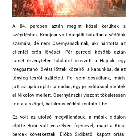
A 84. percben aztán megint közel kerültek a
szépítéshez, Kranjcar volt megállíthatatlan a védőink
számára, de nem Csernyánszkinak, aki hárította az
ellenfél erős lövését. Pár perccel később aztán
ismét érvénytelen találatot szerzett a Hajduk, egy
megpattanó lövést lőttek közelről a kapunkba, de ez
tényleg lesről született. Fel sem ocsúdtunk, máris
jött az újabb spliti támadás, egy jó indítással mentek
el Nikolov mellett, Csernyánszki viszont tökéletesen
fogta a szöget, hatalmas védést mutatott be.
Ez volt az utolsó megvillanásuk, a másik oldalon
előtte Böőr volt veszélyes fejesével, majd a Kiss-
percek következtek. Előbb Sidibétől kapott óriási