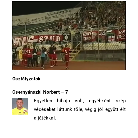
Osztályzatok
Csernyánszki Norbert – 7
Egyetlen hibája volt, egyébként szép
védéseket láttunk tőle, végig jól együtt élt
a játékkal.
.