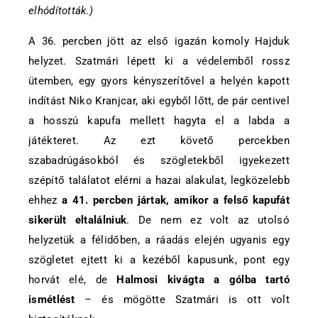
elhódították.)
A 36. percben jött az első igazán komoly Hajduk
helyzet. Szatmári lépett ki a védelemből rossz
ütemben, egy gyors kényszerítővel a helyén kapott
indítást Niko Kranjcar, aki egyből lőtt, de pár centivel
a hosszú kapufa mellett hagyta el a labda a
játékteret. Az ezt követő percekben
szabadrúgásokból és szögletekből igyekezett
szépítő találatot elérni a hazai alakulat, legközelebb
ehhez
a 41. percben jártak, amikor a felső kapufát
sikerült eltalálniuk
. De nem ez volt az utolsó
helyzetük a félidőben, a ráadás elején ugyanis egy
szögletet ejtett ki a kezéből kapusunk, pont egy
horvát elé, de
Halmosi kivágta a gólba tartó
ismétlést
– és mögötte Szatmári is ott volt