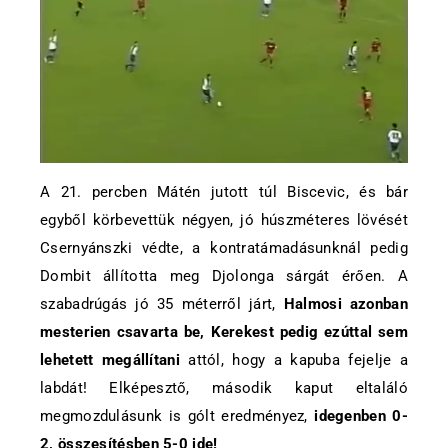
A 21. percben Mátén jutott túl Biscevic, és bár
egyből körbevettük négyen, jó húszméteres lövését
Csernyánszki védte, a kontratámadásunknál pedig
Dombit állította meg Djolonga sárgát érően. A
szabadrúgás jó 35 méterről járt,
Halmosi azonban
mesterien csavarta be, Kerekest pedig ezúttal sem
lehetett megállítani
attól, hogy a kapuba fejelje a
labdát! Elképesztő, második kaput eltaláló
megmozdulásunk is gólt eredményez,
idegenben 0-
2, összesítésben 5-0 ide!