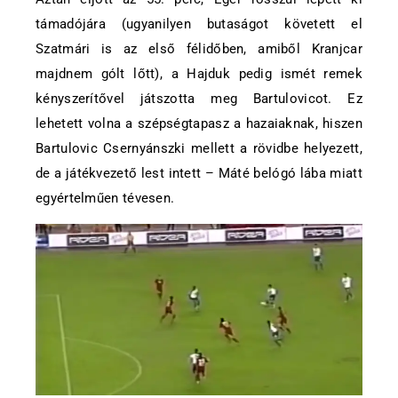
támadójára (ugyanilyen butaságot követett el
Szatmári is az első félidőben, amiből Kranjcar
majdnem gólt lőtt), a Hajduk pedig ismét remek
kényszerítővel játszotta meg Bartulovicot. Ez
lehetett volna a szépségtapasz a hazaiaknak, hiszen
Bartulovic Csernyánszki mellett a rövidbe helyezett,
de a játékvezető lest intett – Máté belógó lába miatt
egyértelműen tévesen.