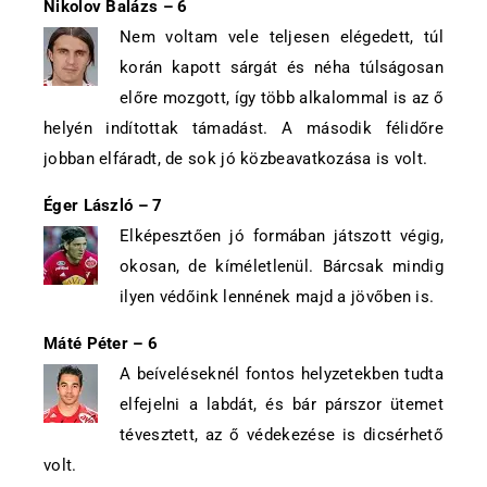
Nikolov Balázs – 6
Nem voltam vele teljesen elégedett, túl
korán kapott sárgát és néha túlságosan
előre mozgott, így több alkalommal is az ő
helyén indítottak támadást. A második félidőre
jobban elfáradt, de sok jó közbeavatkozása is volt.
Éger László – 7
Elképesztően jó formában játszott végig,
okosan, de kíméletlenül. Bárcsak mindig
ilyen védőink lennének majd a jövőben is.
Máté Péter – 6
A beíveléseknél fontos helyzetekben tudta
elfejelni a labdát, és bár párszor ütemet
tévesztett, az ő védekezése is dicsérhető
volt.