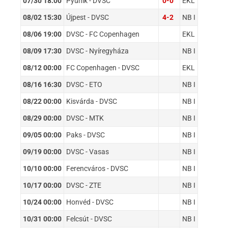
07/30 18:00
Pyunik - DVSC
0-0
EKL
08/02 15:30
Újpest - DVSC
4-2
NB I
08/06 19:00
DVSC - FC Copenhagen
EKL
08/09 17:30
DVSC - Nyíregyháza
NB I
08/12 00:00
FC Copenhagen - DVSC
EKL
08/16 16:30
DVSC - ETO
NB I
08/22 00:00
Kisvárda - DVSC
NB I
08/29 00:00
DVSC - MTK
NB I
09/05 00:00
Paks - DVSC
NB I
09/19 00:00
DVSC - Vasas
NB I
10/10 00:00
Ferencváros - DVSC
NB I
10/17 00:00
DVSC - ZTE
NB I
10/24 00:00
Honvéd - DVSC
NB I
10/31 00:00
Felcsút - DVSC
NB I