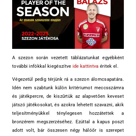
A szezon során vezetett táblázatunkat egyébként
további infókkal kiegészítve
ide kattintva
éritek el.
Végezetül pedig térjünk rá a szezon álomcsapatára.
Idén nem szabtunk külön kritériumot meccsszámra
és játékpercre, de kiszűrtük az alapvetően keveset
játszó játékosokat, és azokra lehetett szavazni, akik
teljesítményükkel ténylegesen hozzátettek a
bronzérem megszerzéséhez. Ezúttal a kapus poszt
adott volt, bár összesen négy hálóőr is szerepet