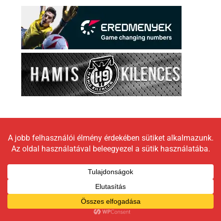
Copyright © 2026 LokomotívBlog |
Graceful Theme by
Optima Themes
Impresszum
Állásfoglalás
Moderálási elveink
Adatkezelési tájékoztató