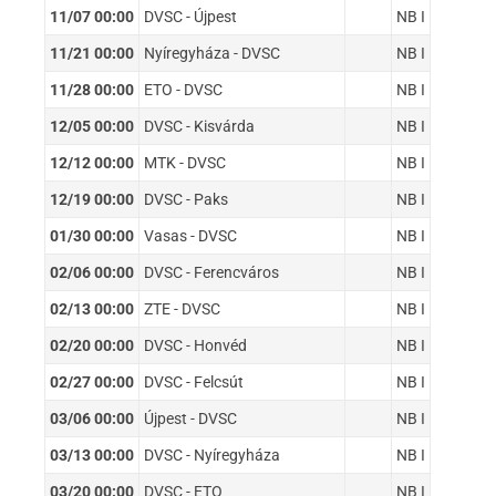
11/07 00:00
DVSC - Újpest
NB I
11/21 00:00
Nyíregyháza - DVSC
NB I
11/28 00:00
ETO - DVSC
NB I
12/05 00:00
DVSC - Kisvárda
NB I
12/12 00:00
MTK - DVSC
NB I
12/19 00:00
DVSC - Paks
NB I
01/30 00:00
Vasas - DVSC
NB I
02/06 00:00
DVSC - Ferencváros
NB I
02/13 00:00
ZTE - DVSC
NB I
02/20 00:00
DVSC - Honvéd
NB I
02/27 00:00
DVSC - Felcsút
NB I
03/06 00:00
Újpest - DVSC
NB I
03/13 00:00
DVSC - Nyíregyháza
NB I
03/20 00:00
DVSC - ETO
NB I