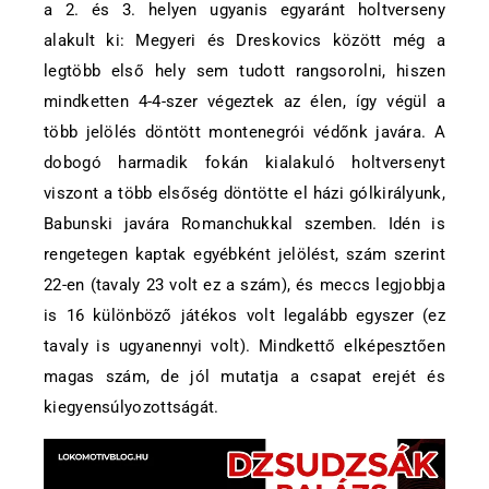
a 2. és 3. helyen ugyanis egyaránt holtverseny
alakult ki: Megyeri és Dreskovics között még a
legtöbb első hely sem tudott rangsorolni, hiszen
mindketten 4-4-szer végeztek az élen, így végül a
több jelölés döntött montenegrói védőnk javára. A
dobogó harmadik fokán kialakuló holtversenyt
viszont a több elsőség döntötte el házi gólkirályunk,
Babunski javára Romanchukkal szemben. Idén is
rengetegen kaptak egyébként jelölést, szám szerint
22-en (tavaly 23 volt ez a szám), és meccs legjobbja
is 16 különböző játékos volt legalább egyszer (ez
tavaly is ugyanennyi volt). Mindkettő elképesztően
magas szám, de jól mutatja a csapat erejét és
kiegyensúlyozottságát.