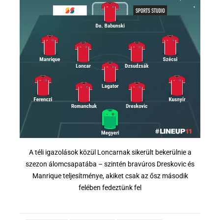
A téli igazolások közül Loncarnak sikerült bekerülnie a
szezon álomcsapatába – szintén bravúros Dreskovic és
Manrique teljesítménye, akiket csak az ősz második
felében fedeztünk fel