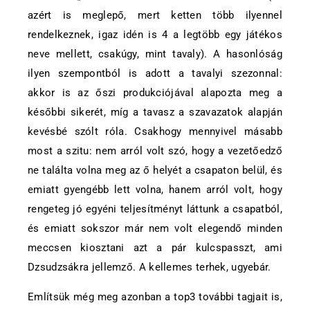
azért is meglepő, mert ketten több ilyennel
rendelkeznek, igaz idén is 4 a legtöbb egy játékos
neve mellett, csakúgy, mint tavaly). A hasonlóság
ilyen szempontból is adott a tavalyi szezonnal:
akkor is az őszi produkciójával alapozta meg a
későbbi sikerét, míg a tavasz a szavazatok alapján
kevésbé szólt róla. Csakhogy mennyivel másabb
most a szitu: nem arról volt szó, hogy a vezetőedző
ne találta volna meg az ő helyét a csapaton belül, és
emiatt gyengébb lett volna, hanem arról volt, hogy
rengeteg jó egyéni teljesítményt láttunk a csapatból,
és emiatt sokszor már nem volt elegendő minden
meccsen kiosztani azt a pár kulcspasszt, ami
Dzsudzsákra jellemző. A kellemes terhek, ugyebár.
Említsük még meg azonban a top3 további tagjait is,