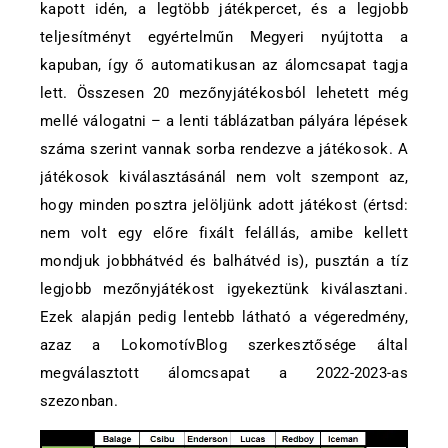
kapott idén, a legtöbb játékpercet, és a legjobb
teljesítményt egyértelműn Megyeri nyújtotta a
kapuban, így ő automatikusan az álomcsapat tagja
lett. Összesen 20 mezőnyjátékosból lehetett még
mellé válogatni – a lenti táblázatban pályára lépések
száma szerint vannak sorba rendezve a játékosok. A
játékosok kiválasztásánál nem volt szempont az,
hogy minden posztra jelöljünk adott játékost (értsd:
nem volt egy előre fixált felállás, amibe kellett
mondjuk jobbhátvéd és balhátvéd is), pusztán a tíz
legjobb mezőnyjátékost igyekeztünk kiválasztani.
Ezek alapján pedig lentebb látható a végeredmény,
azaz a LokomotívBlog szerkesztősége által
megválasztott álomcsapat a 2022-2023-as
szezonban.