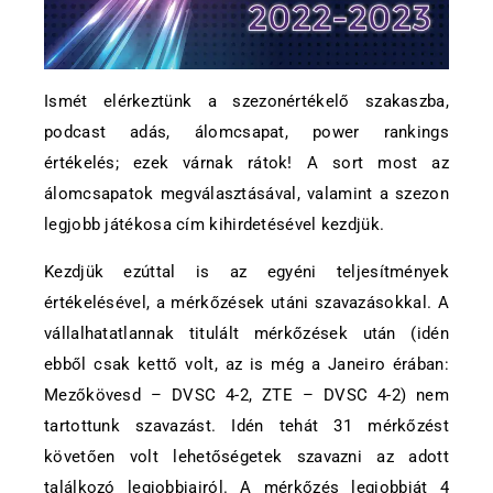
Ismét elérkeztünk a szezonértékelő szakaszba,
podcast adás, álomcsapat, power rankings
értékelés; ezek várnak rátok! A sort most az
álomcsapatok megválasztásával, valamint a szezon
legjobb játékosa cím kihirdetésével kezdjük.
Kezdjük ezúttal is az egyéni teljesítmények
értékelésével, a mérkőzések utáni szavazásokkal. A
vállalhatatlannak titulált mérkőzések után (idén
ebből csak kettő volt, az is még a Janeiro érában:
Mezőkövesd – DVSC 4-2, ZTE – DVSC 4-2) nem
tartottunk szavazást. Idén tehát 31 mérkőzést
követően volt lehetőségetek szavazni az adott
találkozó legjobbjairól. A mérkőzés legjobbját 4