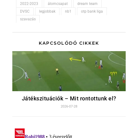
2022-2023
álomcsapat
dream team
DVSC
legjobbak
nb1
otp bank liga
szavazás
KAPCSOLÓDÓ CIKKEK
Játékszituációk – Mit rontottunk el?
2026-07-28