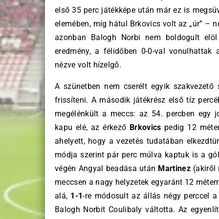
első 35 perc játékképe után már ez is megsüv
elemében, míg hátul Brkovics volt az „úr” – n
azonban Balogh Norbi nem boldogult elöl
eredmény, a félidőben 0-0-val vonulhattak
nézve volt hízelgő.
A szünetben nem cserélt egyik szakvezető 
frissíteni. A második játékrész első tíz per
megélénkült a meccs: az 54. percben egy jo
kapu elé, az érkező
Brkovics
pedig 12 méterr
ahelyett, hogy a vezetés tudatában elkezdtü
módja szerint pár perc múlva kaptuk is a gól
végén Angyal beadása után
Martinez
(akiről
meccsen a nagy helyzetek egyaránt 12 méterrő
alá,
1-1
-re módosult az állás négy perccel a
Balogh Norbit Coulibaly váltotta. Az egyenlí