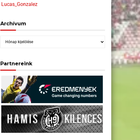
Lucas_Gonzalez
Archívum
Archívum
Partnereink