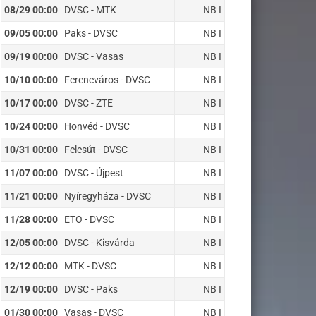
08/29 00:00
DVSC - MTK
NB I
09/05 00:00
Paks - DVSC
NB I
09/19 00:00
DVSC - Vasas
NB I
10/10 00:00
Ferencváros - DVSC
NB I
10/17 00:00
DVSC - ZTE
NB I
10/24 00:00
Honvéd - DVSC
NB I
10/31 00:00
Felcsút - DVSC
NB I
11/07 00:00
DVSC - Újpest
NB I
11/21 00:00
Nyíregyháza - DVSC
NB I
11/28 00:00
ETO - DVSC
NB I
12/05 00:00
DVSC - Kisvárda
NB I
12/12 00:00
MTK - DVSC
NB I
12/19 00:00
DVSC - Paks
NB I
01/30 00:00
Vasas - DVSC
NB I