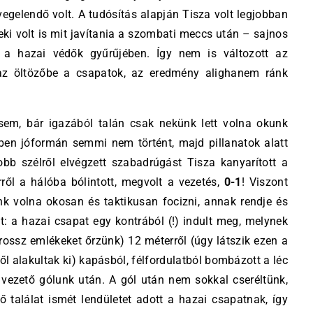
egelendő volt. A tudósítás alapján Tisza volt legjobban
eki volt is mit javítania a szombati meccs után – sajnos
 a hazai védők gyűrűjében. Így nem is változott az
 az öltözőbe a csapatok, az eredmény alighanem ránk
sem, bár igazából talán csak nekünk lett volna okunk
cében jóformán semmi nem történt, majd pillanatok alatt
bb szélről elvégzett szabadrúgást Tisza kanyarított a
ől a hálóba bólintott, megvolt a vezetés,
0-1
! Viszont
nk volna okosan és taktikusan focizni, annak rendje és
t: a hazai csapat egy kontrából (!) indult meg, melynek
 rossz emlékeket őrzünk) 12 méterről (úgy látszik ezen a
l alakultak ki) kapásból, félfordulatból bombázott a léc
 vezető gólunk után. A gól után nem sokkal cseréltünk,
tő találat ismét lendületet adott a hazai csapatnak, így