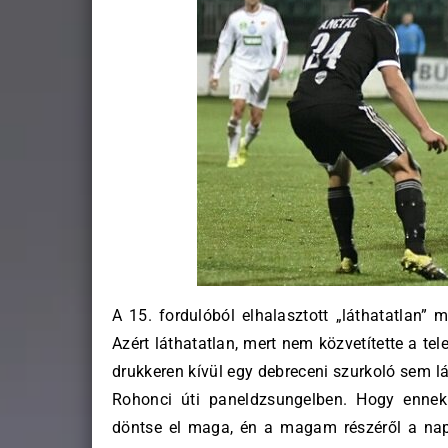
A 15. fordulóból elhalasztott „láthatatlan”
Azért láthatatlan, mert nem közvetítette a te
drukkeren kívül egy debreceni szurkoló sem lá
Rohonci úti paneldzsungelben. Hogy ennek
döntse el maga, én a magam részéről a nap