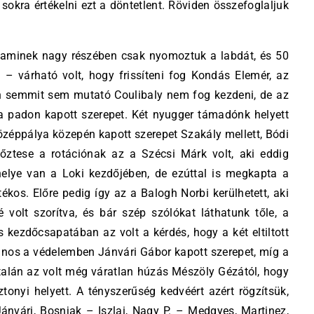
okra értékelni ezt a döntetlent. Röviden összefoglaljuk
– aminek nagy részében csak nyomoztuk a labdát, és 50
 – várható volt, hogy frissíteni fog Kondás Elemér, az
on semmit sem mutató Coulibaly nem fog kezdeni, de az
 a padon kapott szerepet. Két nyugger támadónk helyett
 középpálya közepén kapott szerepet Szakály mellett, Bódi
őztese a rotációnak az a Szécsi Márk volt, aki eddig
helye van a Loki kezdőjében, de ezúttal is megkapta a
tékos. Előre pedig így az a Balogh Norbi kerülhetett, aki
 volt szorítva, és bár szép szólókat láthatunk tőle, a
 kezdőcsapatában az volt a kérdés, hogy a két eltiltott
ti, nos a védelemben Jánvári Gábor kapott szerepet, míg a
 talán az volt még váratlan húzás Mészöly Gézától, hogy
nyi helyett. A tényszerűség kedvéért azért rögzítsük,
ánvári, Bosnjak – Iszlai, Nagy P. – Medgyes, Martinez,