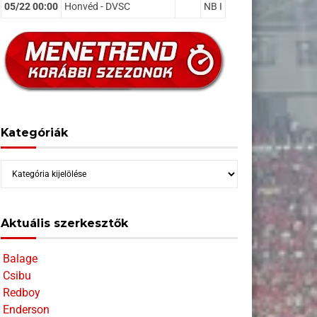
05/22 00:00
Honvéd - DVSC
NB I
Kategóriák
Kategóriák
Aktuális szerkesztők
Balage
Csibu
Redboy
Enderson