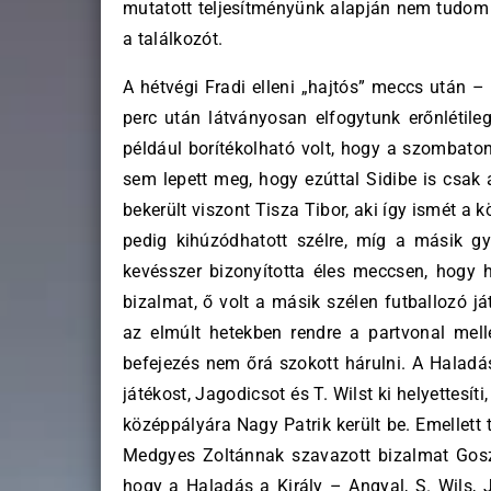
mutatott teljesítményünk alapján nem tudom s
a találkozót.
A hétvégi Fradi elleni „hajtós” meccs után 
perc után látványosan elfogytunk erőnlétileg
például borítékolható volt, hogy a szombat
sem lepett meg, hogy ezúttal Sidibe is csak
bekerült viszont Tisza Tibor, aki így ismét a
pedig kihúzódhatott szélre, míg a másik gy
kevésszer bizonyította éles meccsen, hogy 
bizalmat, ő volt a másik szélen futballozó já
az elmúlt hetekben rendre a partvonal mellé
befejezés nem őrá szokott hárulni. A Haladás
játékost, Jagodicsot és T. Wilst ki helyettesí
középpályára Nagy Patrik került be. Emellett
Medgyes Zoltánnak szavazott bizalmat Goszto
hogy a Haladás a Király – Angyal, S. Wils, J