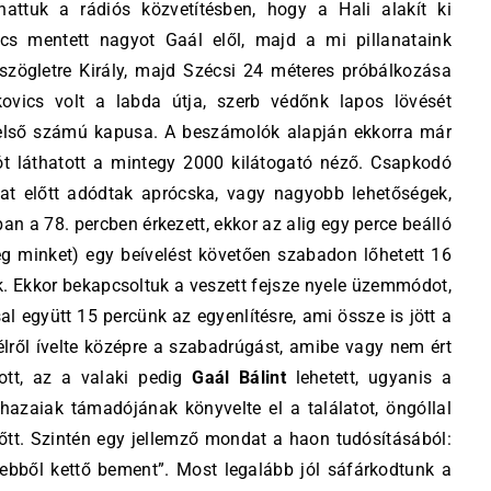
lhattuk a rádiós közvetítésben, hogy a Hali alakít ki
ics mentett nagyot Gaál elől, majd a mi pillanataink
a szögletre Király, majd Szécsi 24 méteres próbálkozása
kovics volt a labda útja, szerb védőnk lapos lövését
 első számú kapusa. A beszámolók alapján ekkorra már
zót láthatott a mintegy 2000 kilátogató néző. Csapkodó
pat előtt adódtak aprócska, vagy nagyobb lehetőségek,
n a 78. percben érkezett, ekkor az alig egy perce beálló
eg minket) egy beívelést követően szabadon lőhetett 16
. Ekkor bekapcsoltuk a veszett fejsze nyele üzemmódot,
al együtt 15 percünk az egyenlítésre, ami össze is jött a
zélről ívelte középre a szabadrúgást, amibe vagy nem ért
tott, az a valaki pedig
Gaál Bálint
lehetett, ugyanis a
azaiak támadójának könyvelte el a találatot, öngóllal
előtt. Szintén egy jellemző mondat a haon tudósításából:
ebből kettő bement”. Most legalább jól sáfárkodtunk a