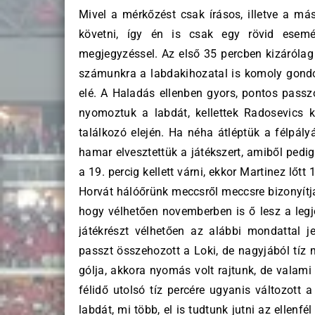
Mivel a mérkőzést csak írásos, illetve a más
követni, így én is csak egy rövid esemé
megjegyzéssel. Az első 35 percben kizárólag 
számunkra a labdakihozatal is komoly gondot
elé. A Haladás ellenben gyors, pontos passz
nyomoztuk a labdát, kellettek Radosevics 
találkozó elején. Ha néha átléptük a félpál
hamar elvesztettük a játékszert, amiből pedig
a 19. percig kellett várni, ekkor Martinez lőt
Horvát hálóőrünk meccsről meccsre bizonyítja
hogy vélhetően novemberben is ő lesz a leg
játékrészt vélhetően az alábbi mondattal 
passzt összehozott a Loki, de nagyjából tíz m
gólja, akkora nyomás volt rajtunk, de valami 
félidő utolsó tíz percére ugyanis változott 
labdát, mi több, el is tudtunk jutni az ellenf