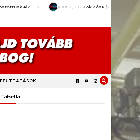
 el?
július 25, 2026
LokiZóna [S9E2] – Mit várunk a sze
EFUTTATÁSOK
Tabella