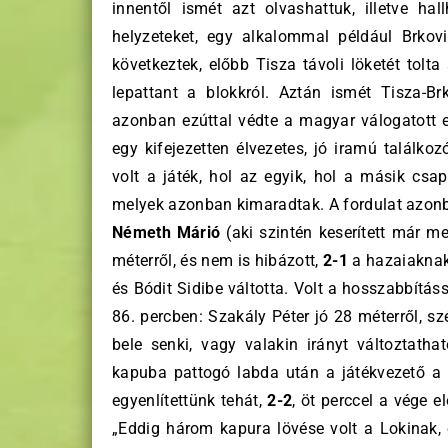
innentől ismét azt olvashattuk, illetve hal
helyzeteket, egy alkalommal például Brkov
következtek, előbb Tisza távoli löketét tolt
lepattant a blokkról. Aztán ismét Tisza-Br
azonban ezúttal védte a magyar válogatott
egy kifejezetten élvezetes, jó iramú találko
volt a játék, hol az egyik, hol a másik csa
melyek azonban kimaradtak. A fordulat azonba
Németh Márió
(aki szintén keserített már m
méterről, és nem is hibázott,
2-1
a hazaiaknak
és Bódit Sidibe váltotta. Volt a hosszabbításs
86. percben: Szakály Péter jó 28 méterről, s
bele senki, vagy valakin irányt változtatha
kapuba pattogó labda után a játékvezető a h
egyenlítettünk tehát,
2-2
, öt perccel a vége 
„Eddig három kapura lövése volt a Lokinak, 