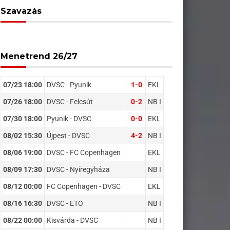
Szavazás
Menetrend 26/27
07/23 18:00
DVSC - Pyunik
1-0
EKL
07/26 18:00
DVSC - Felcsút
0-2
NB I
07/30 18:00
Pyunik - DVSC
0-0
EKL
08/02 15:30
Újpest - DVSC
4-2
NB I
08/06 19:00
DVSC - FC Copenhagen
EKL
08/09 17:30
DVSC - Nyíregyháza
NB I
08/12 00:00
FC Copenhagen - DVSC
EKL
08/16 16:30
DVSC - ETO
NB I
08/22 00:00
Kisvárda - DVSC
NB I