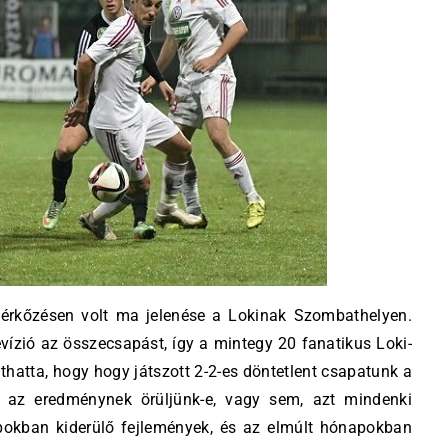
 mérkőzésen volt ma jelenése a Lokinak Szombathelyen.
levízió az összecsapást, így a mintegy 20 fanatikus Loki-
thatta, hogy hogy játszott 2-2-es döntetlent csapatunk a
 az eredménynek örüljünk-e, vagy sem, azt mindenki
okban kiderülő fejlemények, és az elmúlt hónapokban