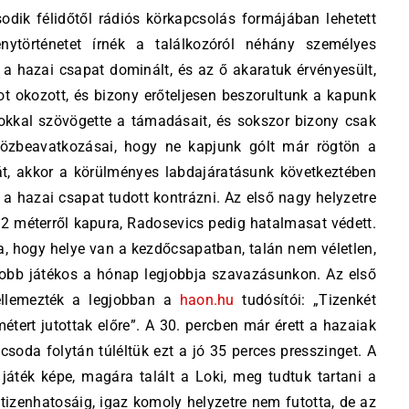
odik félidőtől rádiós körkapcsolás formájában lehetett
nytörténetet írnék a találkozóról néhány személyes
a hazai csapat dominált, és az ő akaratuk érvényesült,
 okozott, és bizony erőteljesen beszorultunk a kapunk
okkal szövögette a támadásait, és sokszor bizony csak
közbeavatkozásai, hogy ne kapjunk gólt már rögtön a
yát, akkor a körülményes labdajáratásunk következtében
 a hazai csapat tudott kontrázni. Az első nagy helyzetre
t 12 méterről kapura, Radosevics pedig hatalmasat védett.
, hogy helye van a kezdőcsapatban, talán nem véletlen,
jobb játékos a hónap legjobbja szavazásunkon. Az első
jellemezték a legjobban a
haon.hu
tudósítói: „Tizenkét
étert jutottak előre”. A 30. percben már érett a hazaiak
csoda folytán túléltük ezt a jó 35 perces presszinget. A
a játék képe, magára talált a Loki, meg tudtuk tartani a
él tizenhatosáig, igaz komoly helyzetre nem futotta, de az