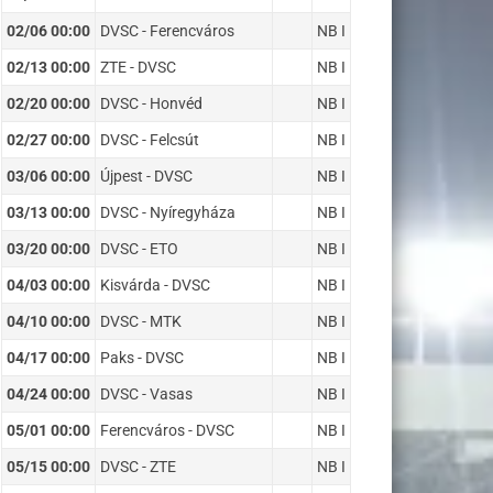
02/06 00:00
DVSC - Ferencváros
NB I
02/13 00:00
ZTE - DVSC
NB I
02/20 00:00
DVSC - Honvéd
NB I
02/27 00:00
DVSC - Felcsút
NB I
03/06 00:00
Újpest - DVSC
NB I
03/13 00:00
DVSC - Nyíregyháza
NB I
03/20 00:00
DVSC - ETO
NB I
04/03 00:00
Kisvárda - DVSC
NB I
04/10 00:00
DVSC - MTK
NB I
04/17 00:00
Paks - DVSC
NB I
04/24 00:00
DVSC - Vasas
NB I
05/01 00:00
Ferencváros - DVSC
NB I
05/15 00:00
DVSC - ZTE
NB I