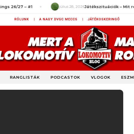
 – #1
július 28, 2026
Játékszituációk – Mit rontottunk
RÓLUNK |
A NAGY DVSC MECCS |
JÁTÉKOSKERINGŐ
RANGLISTÁK
PODCASTOK
VLOGOK
ESZM
DVSC szurkolói blog