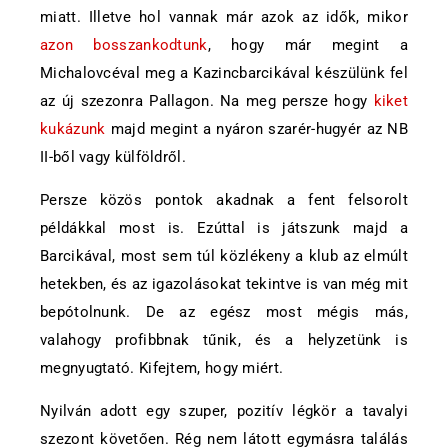
miatt. Illetve hol vannak már azok az idők, mikor
azon bosszankodtunk
, hogy már megint a
Michalovcéval meg a Kazincbarcikával készülünk fel
az új szezonra Pallagon. Na meg persze hogy
kiket
kukázunk
majd megint a nyáron szarér-hugyér az NB
II-ből vagy külföldről.
Persze közös pontok akadnak a fent felsorolt
példákkal most is. Ezúttal is játszunk majd a
Barcikával, most sem túl közlékeny a klub az elmúlt
hetekben, és az igazolásokat tekintve is van még mit
bepótolnunk. De az egész most mégis más,
valahogy profibbnak tűnik, és a helyzetünk is
megnyugtató. Kifejtem, hogy miért.
Nyilván adott egy szuper, pozitív légkör a tavalyi
szezont követően. Rég nem látott egymásra találás