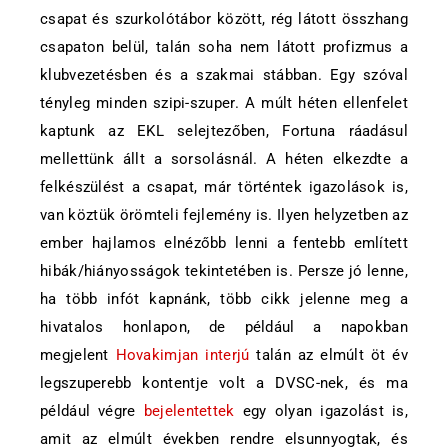
csapat és szurkolótábor között, rég látott összhang
csapaton belül, talán soha nem látott profizmus a
klubvezetésben és a szakmai stábban. Egy szóval
tényleg minden szipi-szuper. A múlt héten ellenfelet
kaptunk az EKL selejtezőben, Fortuna ráadásul
mellettünk állt a sorsolásnál. A héten elkezdte a
felkészülést a csapat, már történtek igazolások is,
van köztük örömteli fejlemény is. Ilyen helyzetben az
ember hajlamos elnézőbb lenni a fentebb említett
hibák/hiányosságok tekintetében is. Persze jó lenne,
ha több infót kapnánk, több cikk jelenne meg a
hivatalos honlapon, de például a napokban
megjelent
Hovakimjan interjú
talán az elmúlt öt év
legszuperebb kontentje volt a DVSC-nek, és ma
például végre
bejelentettek
egy olyan igazolást is,
amit az elmúlt években rendre elsunnyogtak, és