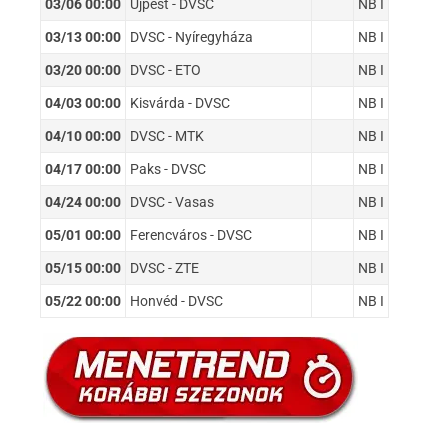
03/06 00:00
Újpest - DVSC
NB I
03/13 00:00
DVSC - Nyíregyháza
NB I
03/20 00:00
DVSC - ETO
NB I
04/03 00:00
Kisvárda - DVSC
NB I
04/10 00:00
DVSC - MTK
NB I
04/17 00:00
Paks - DVSC
NB I
04/24 00:00
DVSC - Vasas
NB I
05/01 00:00
Ferencváros - DVSC
NB I
05/15 00:00
DVSC - ZTE
NB I
05/22 00:00
Honvéd - DVSC
NB I