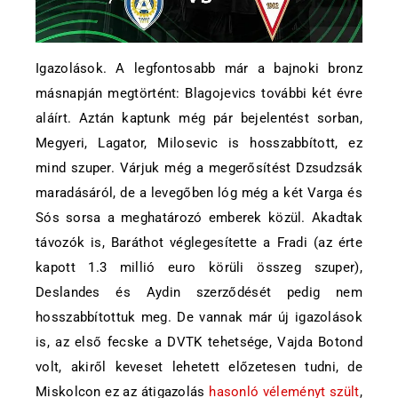
Igazolások. A legfontosabb már a bajnoki bronz
másnapján megtörtént: Blagojevics további két évre
aláírt. Aztán kaptunk még pár bejelentést sorban,
Megyeri, Lagator, Milosevic is hosszabbított, ez
mind szuper. Várjuk még a megerősítést Dzsudzsák
maradásáról, de a levegőben lóg még a két Varga és
Sós sorsa a meghatározó emberek közül. Akadtak
távozók is, Baráthot véglegesítette a Fradi (az érte
kapott 1.3 millió euro körüli összeg szuper),
Deslandes és Aydin szerződését pedig nem
hosszabbítottuk meg. De vannak már új igazolások
is, az első fecske a DVTK tehetsége, Vajda Botond
volt, akiről keveset lehetett előzetesen tudni, de
Miskolcon ez az átigazolás
hasonló véleményt szült
,