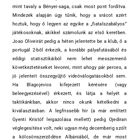
mint tavaly a Bényei-saga, csak most pont fordítva.
Mindezek alapján úgy tűnik, hogy a srácot azért
hoztuk, hogy ő legyen az egyike a „fiatalszabályos”
játékosoknak, akikkel számolunk az első keretben.
Joao Oliveirát pedig a héten jelentette be a klub, ő a
portugál 2-ből érkezik, a korábbi pályafutásából és
eddigi statisztikáiból nem lehet messzemenő
következtetéseket levonni, mint ahogy pár perces, a
jó jelenteit összegyűjtő videóválogatásokból sem.
Ha Blagojevics kifejezett kérésére (vagy
beleegyezésével) érkezett, és látja a helyét a
taktikánkban, akkor nincs okunk kételkedni a
kiválasztásban. A legfrissebb hír (a már említett
Gyenti Kristóf leigazolása mellett) pedig Ojediran
véglegesítése volt, neki ugyan még decemberig szólt
a kölcsönszerződése Albániából, de már most