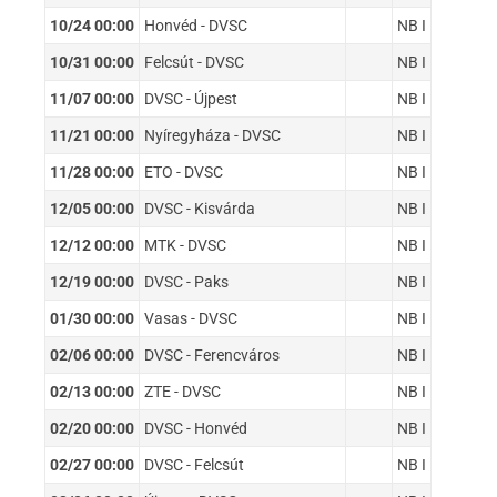
10/24 00:00
Honvéd - DVSC
NB I
10/31 00:00
Felcsút - DVSC
NB I
11/07 00:00
DVSC - Újpest
NB I
11/21 00:00
Nyíregyháza - DVSC
NB I
11/28 00:00
ETO - DVSC
NB I
12/05 00:00
DVSC - Kisvárda
NB I
12/12 00:00
MTK - DVSC
NB I
12/19 00:00
DVSC - Paks
NB I
01/30 00:00
Vasas - DVSC
NB I
02/06 00:00
DVSC - Ferencváros
NB I
02/13 00:00
ZTE - DVSC
NB I
02/20 00:00
DVSC - Honvéd
NB I
02/27 00:00
DVSC - Felcsút
NB I