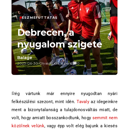
ESZMEFUTTATÁS
Debrecen, a
nyugalom szigete
Balage
2023-06-30
/
Olvasási idő: 6 perc
/
0
Rég vártunk már ennyire nyugodtan nyári
felkészülési szezont, mint idén.
Tavaly
az idegeinkre
ment a bizonytalanság a tulajdonosváltás miatt, de
volt, hogy amiatt bosszankodtunk, hogy
semmit nem
közölnek velünk
, vagy épp volt elég bajunk a kiesés