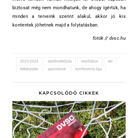
biztosat még nem mondhatunk, de ahogy ígértük, ha
minden a terveink szerint alakul, akkor jó kis
kontentek jöhetnek majd a folytatásban.
fotók // dvsc.hu
2023-2024
edzőmérkőzés
edzőtábor
ekl
felkészülés
igazolások
konfenercia liga
KAPCSOLÓDÓ CIKKEK