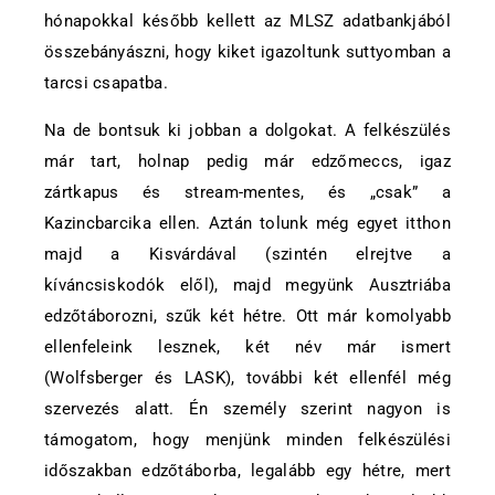
hónapokkal később kellett az MLSZ adatbankjából
összebányászni, hogy kiket igazoltunk suttyomban a
tarcsi csapatba.
Na de bontsuk ki jobban a dolgokat. A felkészülés
már tart, holnap pedig már edzőmeccs, igaz
zártkapus és stream-mentes, és „csak” a
Kazincbarcika ellen. Aztán tolunk még egyet itthon
majd a Kisvárdával (szintén elrejtve a
kíváncsiskodók elől), majd megyünk Ausztriába
edzőtáborozni, szűk két hétre. Ott már komolyabb
ellenfeleink lesznek, két név már ismert
(Wolfsberger és LASK), további két ellenfél még
szervezés alatt. Én személy szerint nagyon is
támogatom, hogy menjünk minden felkészülési
időszakban edzőtáborba, legalább egy hétre, mert