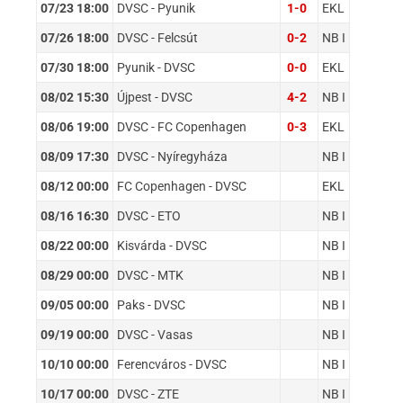
07/23 18:00
DVSC - Pyunik
1-0
EKL
07/26 18:00
DVSC - Felcsút
0-2
NB I
07/30 18:00
Pyunik - DVSC
0-0
EKL
08/02 15:30
Újpest - DVSC
4-2
NB I
08/06 19:00
DVSC - FC Copenhagen
0-3
EKL
08/09 17:30
DVSC - Nyíregyháza
NB I
08/12 00:00
FC Copenhagen - DVSC
EKL
08/16 16:30
DVSC - ETO
NB I
08/22 00:00
Kisvárda - DVSC
NB I
08/29 00:00
DVSC - MTK
NB I
09/05 00:00
Paks - DVSC
NB I
09/19 00:00
DVSC - Vasas
NB I
10/10 00:00
Ferencváros - DVSC
NB I
10/17 00:00
DVSC - ZTE
NB I