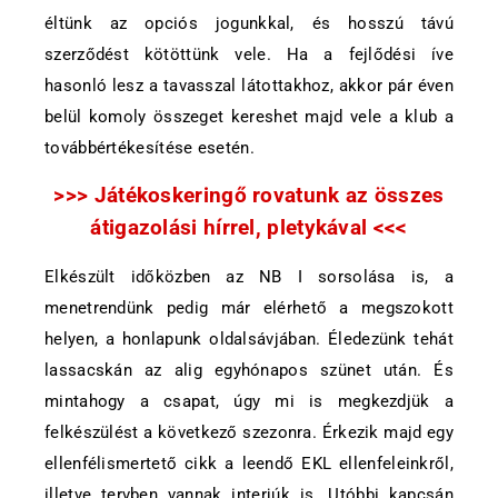
éltünk az opciós jogunkkal, és hosszú távú
szerződést kötöttünk vele. Ha a fejlődési íve
hasonló lesz a tavasszal látottakhoz, akkor pár éven
belül komoly összeget kereshet majd vele a klub a
továbbértékesítése esetén.
>>> Játékoskeringő rovatunk az összes
átigazolási hírrel, pletykával <<<
Elkészült időközben az NB I sorsolása is, a
menetrendünk pedig már elérhető a megszokott
helyen, a honlapunk oldalsávjában. Éledezünk tehát
lassacskán az alig egyhónapos szünet után. És
mintahogy a csapat, úgy mi is megkezdjük a
felkészülést a következő szezonra. Érkezik majd egy
ellenfélismertető cikk a leendő EKL ellenfeleinkről,
illetve tervben vannak interjúk is. Utóbbi kapcsán