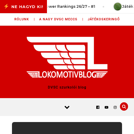
Skip to content
 vég?
Power Rankings 26/27 – #1
Játékszit
RÓLUNK |
A NAGY DVSC MECCS |
JÁTÉKOSKERINGŐ
DVSC szurkolói blog