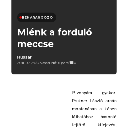
BEHARANGOZÓ
Miénk a forduló
meccse
Hussar
2011-07-29
/
Olvasási idő: 6 perc
/
0
Bizonyára gyakori
Prukner László arcán
mostanában a képen
láthatóhoz hasonló
fejtörő kifejezés,