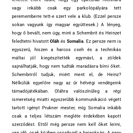
vagy inkább csak egy parkolópályára tett
perememberre tett-e szert vele a klub. (Ezzel persze
sokan vagyunk így magyar együttesek.) A lényeg,
hogy ő bevált, nem úgy, mint a Schembrit és Heinzet
feledtetni hivatott
Oláh
és
Somalia
. Ez persze nem is
egyszerű, hiszen a harcos cseh és a technikás
máltai jól kiegészítették egymást, a zöldek
sajnálhatják, hogy nem tudták maradásra bírni őket.
Schembriről tudjuk, miért ment el, de Heinz?
Nélkülük egyelőre nagy az űr hétvégi vendégeink
támadójátékában. Oláhra valószínűleg a régi
ismeretség miatti egyszerűbb kommunikáció végett
tartott igényt Prukner mester, míg Somalia inkább
csak a teljes létszám megléte érdekében kapott
szerződést. Ettől még persze nem kell őket leírni,
van idő, csak közben csordogál a bajnokság. A nagy