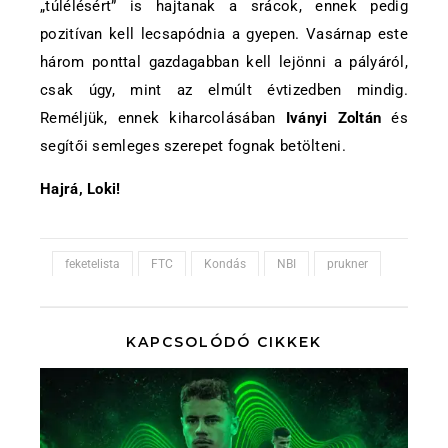
„túlélésért” is hajtanak a srácok, ennek pedig
pozitívan kell lecsapódnia a gyepen. Vasárnap este
három ponttal gazdagabban kell lejönni a pályáról,
csak úgy, mint az elmúlt évtizedben mindig.
Reméljük, ennek kiharcolásában
Iványi Zoltán
és
segítői semleges szerepet fognak betölteni.
Hajrá, Loki!
feketelista
FTC
Kondás
NBI
prukner
KAPCSOLÓDÓ CIKKEK