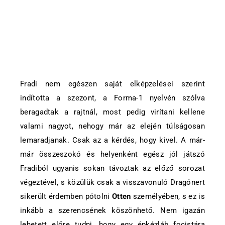
Fradi nem egészen saját elképzelései szerint
indította a szezont, a Forma-1 nyelvén szólva
beragadtak a rajtnál, most pedig virítani kellene
valami nagyot, nehogy már az elején túlságosan
lemaradjanak. Csak az a kérdés, hogy kivel. A már-
már összeszokó és helyenként egész jól játszó
Fradiból ugyanis sokan távoztak az előző sorozat
végeztével, s közülük csak a visszavonuló Dragónert
sikerült érdemben pótolni
Otten
személyében, s ez is
inkább a szerencsének köszönhető. Nem igazán
lehetett előre tudni, hogy egy épkézláb focistára