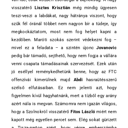
visszatérő
Lisztes Krisztián
még mindig ügyesen
teszi-veszi a labdákat, nagy hátránya viszont, hogy
szűk fél óránál többet nem nagyon bír a tüdeje, így
megkockáztatom, most nem fog helyet kapni a
kezdőben. Maróti szokás szerint védekezni fog –
mivel ez a feladata – a szintén újonc
Jovanovic
pedig bár támadó, sejthető, hogy nem fogja a vállára
venni csapata támadásainak szervezését. Ezek után
jó eséllyel reménykedhetünk benne, hogy az FTC
offenzívái kimerülnek majd
Abdi
hasraütésszerű
szélső elfutásaiban. Ez nem jelenti azt, hogy
figyelmen kívül hagyhatnánk, mert a tízből egy arány
azért nála is megvan. Számomra nem igazán világos,
hogy a Szolnokról visszatérő
Fitos László
miért nem
kapott még egyetlen percet sem. Elég sokat gürizett
a Tisza-parton azért, hogy végre emberszámba