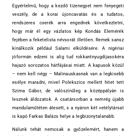
Egyértelmű, hogy a kezdő tizenegyet nem fenyegeti
veszély, de a korai újoncavatás és a tudatos,
rendszeres cserék arra engednek következtetni,
hogy már él egy vázlatos kép Kondás Elemérék
fejében a feketelista névsorát illetően. Remek sansz
kínálkozik például Salami elküldésére. A nigériai
jóformán edzeni is alig tud rokkantnyugdíjasokéra
hajazó sorozatos hátfájásai miatt. A kapusok közül
– nem kell négy – Malinauskasnak van a legkisebb
esélye maradni, mivel Polekszics mellett hitet tett
Szima Gábor, de valószínűleg a középpályán is
lesznek áldozatok. A csatársorban a nemrég újabb
mandulaműtéten átesett, s a nyáron két vetélytársat
is kapó Farkas Balázs helye a legbizonytalanabb.
Nálunk tehát nemcsak a győzelemért, hanem a