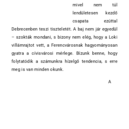
mivel nem túl
lendületesen kezdő
csapata ezúttal
Debrecenben teszi tiszteletét. A baj nem jár egyedül
– szokták mondani, s bizony nem elég, hogy a Loki
villámrajtot vett, a Ferencvárosnak hagyományosan
gyatra a cívisvárosi mérlege. Bízunk benne, hogy
folytatódik a számunkra hízelgő tendencia, s erre
meg is van minden okunk.
A