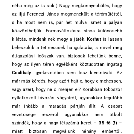
néha még az is sok.) Nagy megkönnyebbülés, hogy
az ifjú Ferenczi János megmenekült a térdműtéttől,
s ha most nem is, pár hét múlva ismét a pályán
köszönthetjük. Formaváltozásra sincs különösebb
kilátás, mindenkinek megy a játék,
Korhut
is lassan
beleszokik a tétmeccsek hangulatába, s mivel még
átigazolási időszak van, biztosak lehetünk benne,
hogy az ilyen téren egyébként köztudottan ingatag
Coulibaly
igyekezetében sem lesz kivetnivaló. Az
már más kérdés, hogy azért hajt-e, hogy elmehessen,
vagy azért, hogy ne ő menjen el? Korábban többször
nyilatkozott távozási vágyairól, ugyanakkor legutóbb
már inkább a maradás pártján állt. A csapat
vezetősége részéről ugyanakkor nem titkolt
szándék, hogy a nagy létszámú keret –
35 fő
(!)
–
miatt biztosan megválunk néhány embertől.