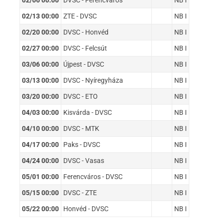
02/06 00:00
DVSC - Ferencváros
NB I
02/13 00:00
ZTE - DVSC
NB I
02/20 00:00
DVSC - Honvéd
NB I
02/27 00:00
DVSC - Felcsút
NB I
03/06 00:00
Újpest - DVSC
NB I
03/13 00:00
DVSC - Nyíregyháza
NB I
03/20 00:00
DVSC - ETO
NB I
04/03 00:00
Kisvárda - DVSC
NB I
04/10 00:00
DVSC - MTK
NB I
04/17 00:00
Paks - DVSC
NB I
04/24 00:00
DVSC - Vasas
NB I
05/01 00:00
Ferencváros - DVSC
NB I
05/15 00:00
DVSC - ZTE
NB I
05/22 00:00
Honvéd - DVSC
NB I