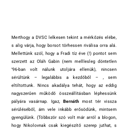
Merthogy a DVSC lelkesen tekint a mérkőzés elébe,
s alig várja, hogy borsot törhessen riválisa orra alá.
Mellettünk szól, hogy a Fradi tíz éve (!) pontot sem
szerzett az Oláh Gabin (nem melllesleg döntetlen
’96-ban volt nálunk utoljára ellenük), nincsen
sérültünk – legalábbis a
kezdőből – , sem
eltiltottunk. Nincs akadálya tehát, hogy az eddig
nagyszerűen működő összeállításban léphessünk
pályára vasárnap. Igaz,
Bernáth
most tér vissza
sérüléséből, ám vele inkább erősödünk, mintsem
gyengülünk. (Többször szó volt már arról a blogon,
hogy Nikolovnak csak kiegészítő szerep juthat, s