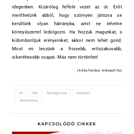
idegenben. Kizárólag felfelé vezet az út. Erőt
meríthetünk abból, hogy szörnyen játszva se
kerültünk olyan hátrányba, amit ne lehetne
könnyűszerrel ledolgozni. Ha hozzuk magunkat, s
kidomborítjuk erényeinket, akkor nem lehet gond.
Most mi leszünk a frissebb, erőszakosabb,
sikeréhesebb csapat. Más nem történhet!
(A kép forrása: telesport.hu)
bl
loki
Nyíregyháza
selejtező
skenderbeu
KAPCSOLÓDÓ CIKKEK