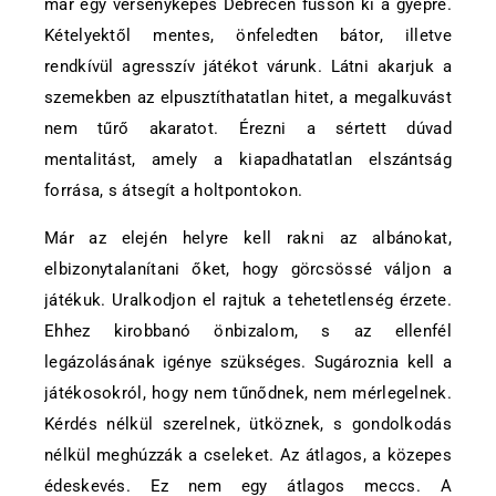
már egy versenyképes Debrecen fusson ki a gyepre.
Kételyektől mentes, önfeledten bátor, illetve
rendkívül agresszív játékot várunk. Látni akarjuk a
szemekben az elpusztíthatatlan hitet, a megalkuvást
nem tűrő akaratot. Érezni a sértett dúvad
mentalitást, amely a kiapadhatatlan elszántság
forrása, s átsegít a holtpontokon.
Már az elején helyre kell rakni az albánokat,
elbizonytalanítani őket, hogy görcsössé váljon a
játékuk. Uralkodjon el rajtuk a tehetetlenség érzete.
Ehhez kirobbanó önbizalom, s az ellenfél
legázolásának igénye szükséges. Sugároznia kell a
játékosokról, hogy nem tűnődnek, nem mérlegelnek.
Kérdés nélkül szerelnek, ütköznek, s gondolkodás
nélkül meghúzzák a cseleket. Az átlagos, a közepes
édeskevés. Ez nem egy átlagos meccs. A