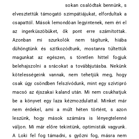
sokan csalódtak bennünk, s
elvesztettük támogató szimpátiájukat, elfordultak a
csapattól. Mások lemondóan legyintenek, nem éri el
az ingerküszöbüket, ők pont erre számítottak.
Azonban mi szurkolók nem tágítunk, hiába
dühöngtünk és szitkozódtunk, mostanra túltettük
magunkat az egészen, s töretlen hittel fogjuk
belehajszolni a srácokat a továbbjutásba. Nekünk
kötelességeink vannak, nem tehetjük meg, hogy
csak úgy csöndben felszívódunk, mint egy szívtipró
macsó az éjszakai kaland után. Mi nem csukhatjuk
be a könyvet egy laza kézmozdulattal. Minket már
nem érdekel, ami a múlt héten történt, s azon
leszünk, hogy mások számára is lényegtelenné
váljon. Mi már előre tekintünk, optimisták vagyunk.
A Loki fel fog támadni, s győzni fog, másra nem