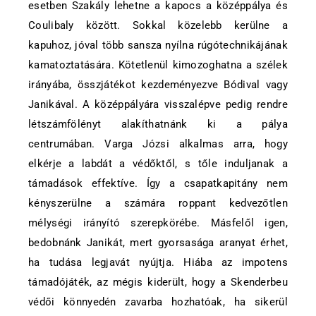
esetben Szakály lehetne a kapocs a középpálya és
Coulibaly között. Sokkal közelebb kerülne a
kapuhoz, jóval több sansza nyílna rúgótechnikájának
kamatoztatására. Kötetlenül kimozoghatna a szélek
irányába, összjátékot kezdeményezve Bódival vagy
Janikával. A középpályára visszalépve pedig rendre
létszámfölényt alakíthatnánk ki a pálya
centrumában. Varga Józsi alkalmas arra, hogy
elkérje a labdát a védőktől, s tőle induljanak a
támadások effektíve. Így a csapatkapitány nem
kényszerülne a számára roppant kedvezőtlen
mélységi irányító szerepkörébe. Másfelől igen,
bedobnánk Janikát, mert gyorsasága aranyat érhet,
ha tudása legjavát nyújtja. Hiába az impotens
támadójáték, az mégis kiderült, hogy a Skenderbeu
védői könnyedén zavarba hozhatóak, ha sikerül