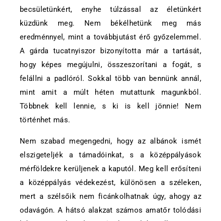
becsületünkért, enyhe túlzással az életünkért
küzdünk meg. Nem békélhetünk meg más
eredménnyel, mint a továbbjutást érő győzelemmel.
A gárda tucatnyiszor bizonyította már a tartását,
hogy képes megújulni, összeszorítani a fogát, s
felállni a padlóról. Sokkal több van bennünk annál,
mint amit a múlt héten mutattunk magunkból.
Többnek kell lennie, s ki is kell jönnie! Nem
történhet más.
Nem szabad megengedni, hogy az albánok ismét
elszigeteljék a támadóinkat, s a középpályások
mérföldekre kerüljenek a kaputól. Meg kell erősíteni
a középpályás védekezést, különösen a széleken,
mert a szélsőik nem ficánkolhatnak úgy, ahogy az
odavágón. A hátsó alakzat számos amatőr tolódási