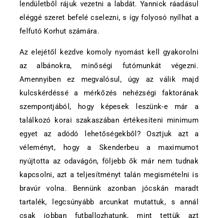
lendületből rájuk vezetni a labdát. Yannick ráadásul
eléggé szeret befelé cselezni, s így folyosó nyílhat a
felfutó Korhut számára.
Az elejétől kezdve komoly nyomást kell gyakorolni
az albánokra, minőségi futómunkát végezni.
Amennyiben ez megvalósul, úgy az válik majd
kulcskérdéssé a mérkőzés nehézségi faktorának
szempontjából, hogy képesek leszünk-e már a
találkozó korai szakaszában értékesíteni minimum
egyet az adódó lehetőségekből? Osztjuk azt a
véleményt, hogy a Skenderbeu a maximumot
nyújtotta az odavágón, följebb ők már nem tudnak
kapcsolni, azt a teljesítményt talán megismételni is
bravúr volna. Bennünk azonban jócskán maradt
tartalék, legcsúnyább arcunkat mutattuk, s annál
csak jobban futballozhatunk, mint tettük azt