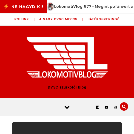
Skip to content
 győzelem?
LokomotiVlog #77 – Megint pofánvert a val
RÓLUNK |
A NAGY DVSC MECCS |
JÁTÉKOSKERINGŐ
DVSC szurkolói blog