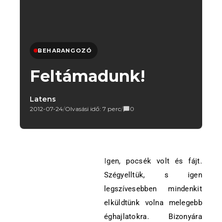
BEHARANGOZÓ
Feltámadunk!
Latens
2012-07-24
/
Olvasási idő: 7 perc
/
0
Igen, pocsék volt és fájt.
Szégyelltük, s igen
legszívesebben mindenkit
elküldtünk volna melegebb
éghajlatokra. Bizonyára