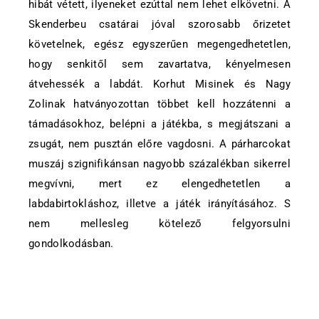
hibát vétett, ilyeneket ezúttal nem lehet elkövetni. A
Skenderbeu csatárai jóval szorosabb őrizetet
követelnek, egész egyszerűen megengedhetetlen,
hogy senkitől sem zavartatva, kényelmesen
átvehessék a labdát. Korhut Misinek és Nagy
Zolinak hatványozottan többet kell hozzátenni a
támadásokhoz, belépni a játékba, s megjátszani a
zsugát, nem pusztán előre vagdosni. A párharcokat
muszáj szignifikánsan nagyobb százalékban sikerrel
megvívni, mert ez elengedhetetlen a
labdabirtokláshoz, illetve a játék irányításához. S
nem mellesleg kötelező felgyorsulni
gondolkodásban.