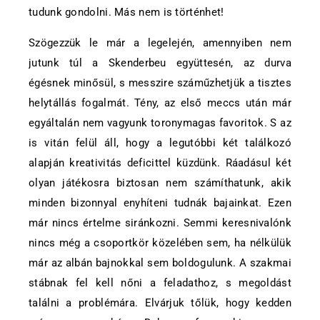
tudunk gondolni. Más nem is történhet!
Szögezzük le már a legelején, amennyiben nem
jutunk túl a Skenderbeu együttesén, az durva
égésnek minősül, s messzire száműzhetjük a tisztes
helytállás fogalmát. Tény, az első meccs után már
egyáltalán nem vagyunk toronymagas favoritok. S az
is vitán felül áll, hogy a legutóbbi két találkozó
alapján kreativitás deficittel küzdünk. Ráadásul két
olyan játékosra biztosan nem számíthatunk, akik
minden bizonnyal enyhíteni tudnák bajainkat. Ezen
már nincs értelme siránkozni. Semmi keresnivalónk
nincs még a csoportkör közelében sem, ha nélkülük
már az albán bajnokkal sem boldogulunk. A szakmai
stábnak fel kell nőni a feladathoz, s megoldást
találni a problémára. Elvárjuk tőlük, hogy kedden