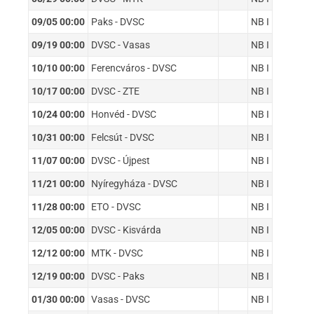
09/05 00:00
Paks - DVSC
NB I
09/19 00:00
DVSC - Vasas
NB I
10/10 00:00
Ferencváros - DVSC
NB I
10/17 00:00
DVSC - ZTE
NB I
10/24 00:00
Honvéd - DVSC
NB I
10/31 00:00
Felcsút - DVSC
NB I
11/07 00:00
DVSC - Újpest
NB I
11/21 00:00
Nyíregyháza - DVSC
NB I
11/28 00:00
ETO - DVSC
NB I
12/05 00:00
DVSC - Kisvárda
NB I
12/12 00:00
MTK - DVSC
NB I
12/19 00:00
DVSC - Paks
NB I
01/30 00:00
Vasas - DVSC
NB I