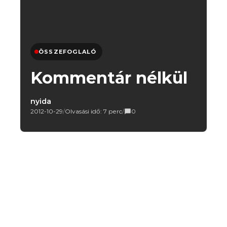
ÖSSZEFOGLALÓ
Kommentár nélkül
nyida
2012-10-29
/
Olvasási idő: 7 perc
/
0