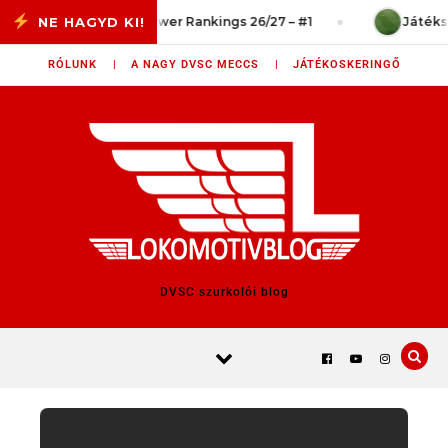
Skip to content
vég?
Power Rankings 26/27 – #1
Játékszitu
RÓLUNK |
A NAGY DVSC MECCS |
JÁTÉKOSKERINGŐ
DVSC szurkolói blog