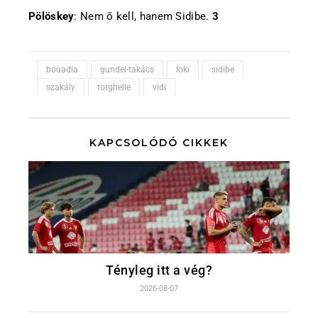
Pölöskey
: Nem ő kell, hanem Sidibe.
3
bouadla
gundel-takács
loki
sidibe
szakály
torghelle
vidi
KAPCSOLÓDÓ CIKKEK
Tényleg itt a vég?
2026-08-07