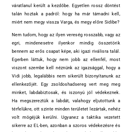
váratlanul került a kezdőbe. Egyetlen rossz döntést
talán hoztak a padról: hogy ha már támadni kell,
miért nem megy vissza Varga, és megy előre Sidibe?
Nem tudom, hogy az ilyen vereség rosszabb, vagy az
egri, mindenesetre ilyenkor mindig összetörik
bennem az erős csapat képe, aki igazi riválisra talál.
Egerben láttuk, hogy nem jobb az ellenfél, most
viszont szembe kell néznünk az igazsággal, hogy a
Vidi jobb, legalábbis nem sikerült bizonyítanunk az
ellenkezőjét. Egy zsoldoshadsereg vert meg meg
minket, labdabiztosak, és iszonyú jól védekeznek.
Ha megszereztük a labdát, valahogy eljutottunk a
térfelükre, ott szinte minden területet lezártak, nehéz
volt mögéjük kerülni. Ugyanez a taktika vezetett
sikerre az EL-ben, azonban a szoros védekezésre és