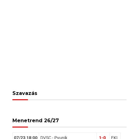
Szavazás
Menetrend 26/27
07/23 18:00
DVSC - Pyunik
1-0
EKL