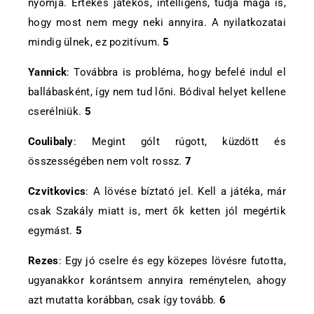
nyomja. Értékes játékos, intelligens, tudja maga is,
hogy most nem megy neki annyira. A nyilatkozatai
mindig ülnek, ez pozitívum.
5
Yannick
: Továbbra is probléma, hogy befelé indul el
ballábasként, így nem tud lőni. Bódival helyet kellene
cserélniük.
5
Coulibaly
: Megint gólt rúgott, küzdött és
összességében nem volt rossz.
7
Czvitkovics
: A lövése bíztató jel. Kell a játéka, már
csak Szakály miatt is, mert ők ketten jól megértik
egymást.
5
Rezes
: Egy jó cselre és egy közepes lövésre futotta,
ugyanakkor korántsem annyira reménytelen, ahogy
azt mutatta korábban, csak így tovább.
6