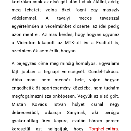
kontrákra csak az első gól után tudtak átállni, addig
meg lehetett volna őket fogni egy masszív
védelemmel. A tavalyi meccs tavasszal
egyértelműen a védelmünket dicsérte, az idei pedig
azon ment el. Az más kérdés, hogy hogyan ugyanez
a Videoton kikapott az MTK-tól és a Fraditól is,
szerintem ők sem értik, hogyan.
A bejegyzés címe még mindig homályos. Egyvalami
fájt jobban a tegnapi vereségnél: Gundel-Takács.
Abba most nem mennék bele, vajon hogyan
engedhetik őt sportesemény közelébe, nem tudnám
megfogalmazni szalonképesen. Vegyük az első gólt.
Miután Kovács István hülyét csinál négy
debreceniből, odaadja Sanyinak, aki berúgja
gyakorlatilag üres kapura, ezután három percen
keresztül azt hallgatjuk, hogy
Torghelle
=
Ibra
.