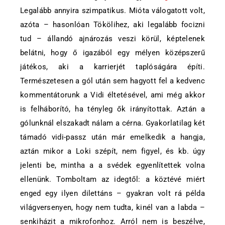
Legalább annyira szimpatikus. Mióta válogatott volt,
azóta – hasonlóan Tökölihez, aki legalább focizni
tud – állandó ajnározás veszi körül, képtelenek
belátni, hogy ő igazából egy mélyen középszerű
játékos, aki a karrierjét taplóságára építi.
Természetesen a gól után sem hagyott fel a kedvenc
kommentátorunk a Vidi éltetésével, ami még akkor
is felháborító, ha tényleg ők irányítottak. Aztán a
gólunknál elszakadt nálam a cérna. Gyakorlatilag két
támadó vidi-passz után már emelkedik a hangja,
aztán mikor a Loki szépít, nem figyel, és kb. úgy
jelenti be, mintha a a svédek egyenlítettek volna
ellenünk. Tomboltam az idegtől: a köztévé miért
enged egy ilyen dilettáns – gyakran volt rá példa
világversenyen, hogy nem tudta, kinél van a labda –
senkiházit a mikrofonhoz. Arról nem is beszélve,