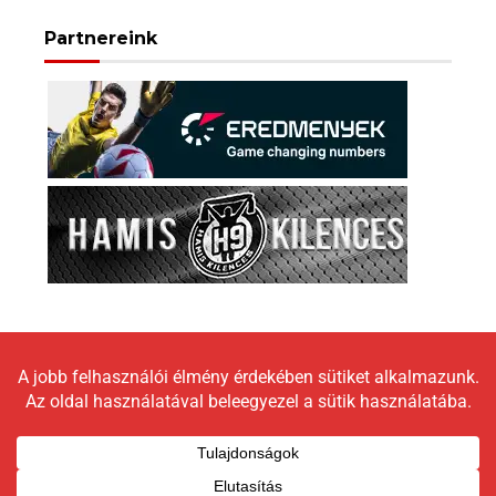
Partnereink
Copyright © 2026 LokomotívBlog |
Graceful Theme by
Optima Themes
Impresszum
Állásfoglalás
Moderálási elveink