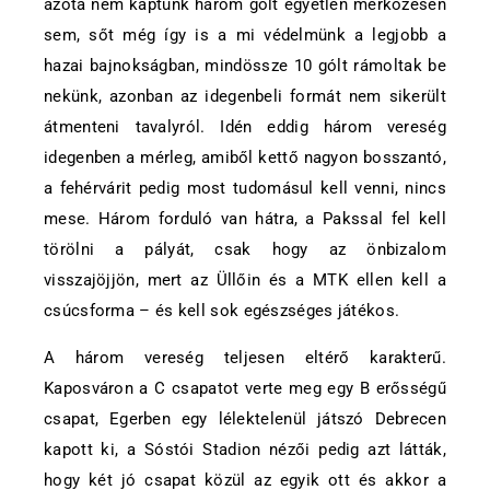
azóta nem kaptunk három gólt egyetlen mérkőzésen
sem, sőt még így is a mi védelmünk a legjobb a
hazai bajnokságban, mindössze 10 gólt rámoltak be
nekünk, azonban az idegenbeli formát nem sikerült
átmenteni tavalyról. Idén eddig három vereség
idegenben a mérleg, amiből kettő nagyon bosszantó,
a fehérvárit pedig most tudomásul kell venni, nincs
mese. Három forduló van hátra, a Pakssal fel kell
törölni a pályát, csak hogy az önbizalom
visszajöjjön, mert az Üllőin és a MTK ellen kell a
csúcsforma – és kell sok egészséges játékos.
A három vereség teljesen eltérő karakterű.
Kaposváron a C csapatot verte meg egy B erősségű
csapat, Egerben egy lélektelenül játszó Debrecen
kapott ki, a Sóstói Stadion nézői pedig azt látták,
hogy két jó csapat közül az egyik ott és akkor a