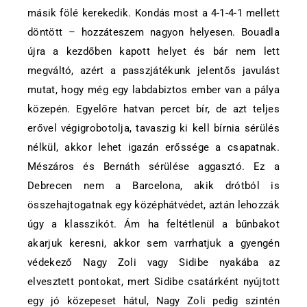
másik fölé kerekedik. Kondás most a 4-1-4-1 mellett
döntött – hozzáteszem nagyon helyesen. Bouadla
újra a kezdőben kapott helyet és bár nem lett
megváltó, azért a passzjátékunk jelentős javulást
mutat, hogy még egy labdabiztos ember van a pálya
közepén. Egyelőre hatvan percet bír, de azt teljes
erővel végigrobotolja, tavaszig ki kell bírnia sérülés
nélkül, akkor lehet igazán erőssége a csapatnak.
Mészáros és Bernáth sérülése aggasztó. Ez a
Debrecen nem a Barcelona, akik drótból is
összehajtogatnak egy középhátvédet, aztán lehozzák
úgy a klasszikót. Ám ha feltétlenül a bűnbakot
akarjuk keresni, akkor sem varrhatjuk a gyengén
védekező Nagy Zoli vagy Sidibe nyakába az
elvesztett pontokat, mert Sidibe csatárként nyújtott
egy jó közepeset hátul, Nagy Zoli pedig szintén