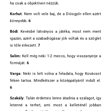
ha csak a objektíven nézzük.
Korhut
: Nem volt vele baj, de a Diósgyőr ellen azért
könnyebb.
6
Bódi
: Kevésbé látványos a játéka, most nem ment
igazán, azért a szabadrúgásai jók voltak és a szöglet
is tőle érkezett.
7
Selim:
Kell még neki 1-2 meccs, hogy visszanyerje a
formáját.
6
Varga
: Neki is lett volna a feladata, hogy Kovácsot
féken tartsa. Mindkétszer a középpályáról indult el.
6
Szakály
: Talán érdemes lenne átadnia a szalagot, így
letenné a terhet, ami most a kelleténél jobban