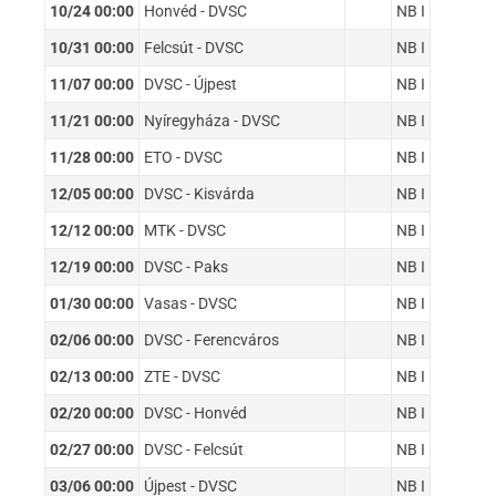
10/24 00:00
Honvéd - DVSC
NB I
10/31 00:00
Felcsút - DVSC
NB I
11/07 00:00
DVSC - Újpest
NB I
11/21 00:00
Nyíregyháza - DVSC
NB I
11/28 00:00
ETO - DVSC
NB I
12/05 00:00
DVSC - Kisvárda
NB I
12/12 00:00
MTK - DVSC
NB I
12/19 00:00
DVSC - Paks
NB I
01/30 00:00
Vasas - DVSC
NB I
02/06 00:00
DVSC - Ferencváros
NB I
02/13 00:00
ZTE - DVSC
NB I
02/20 00:00
DVSC - Honvéd
NB I
02/27 00:00
DVSC - Felcsút
NB I
03/06 00:00
Újpest - DVSC
NB I