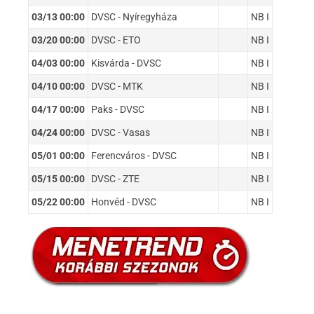
03/13 00:00
DVSC - Nyíregyháza
NB I
03/20 00:00
DVSC - ETO
NB I
04/03 00:00
Kisvárda - DVSC
NB I
04/10 00:00
DVSC - MTK
NB I
04/17 00:00
Paks - DVSC
NB I
04/24 00:00
DVSC - Vasas
NB I
05/01 00:00
Ferencváros - DVSC
NB I
05/15 00:00
DVSC - ZTE
NB I
05/22 00:00
Honvéd - DVSC
NB I