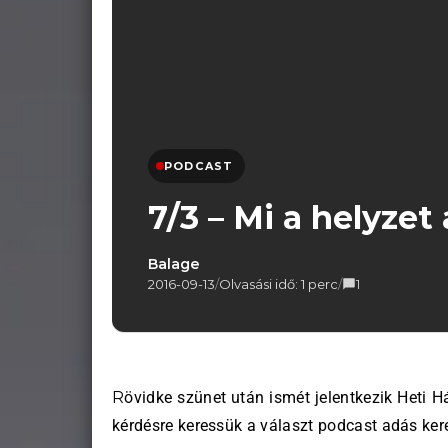
PODCAST
7/3 – Mi a helyzet
Balage
2016-09-13
/
Olvasási idő: 1 perc
/
1
Rövidke szünet után ismét jelentkezik Heti Hármas című rovatunk, melyben ezúttal is három aktuális
kérdésre keressük a választ podcast adás kere