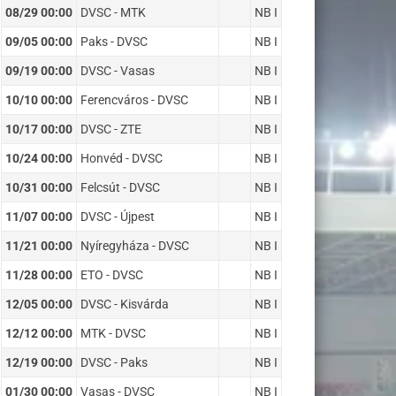
08/29 00:00
DVSC - MTK
NB I
09/05 00:00
Paks - DVSC
NB I
09/19 00:00
DVSC - Vasas
NB I
10/10 00:00
Ferencváros - DVSC
NB I
10/17 00:00
DVSC - ZTE
NB I
10/24 00:00
Honvéd - DVSC
NB I
10/31 00:00
Felcsút - DVSC
NB I
11/07 00:00
DVSC - Újpest
NB I
11/21 00:00
Nyíregyháza - DVSC
NB I
11/28 00:00
ETO - DVSC
NB I
12/05 00:00
DVSC - Kisvárda
NB I
12/12 00:00
MTK - DVSC
NB I
12/19 00:00
DVSC - Paks
NB I
01/30 00:00
Vasas - DVSC
NB I