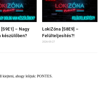
 [S9E1] – Nagy
LokiZóna [S8E9] –
n készülőben?
Felülteljesítés?!
2026-05-27