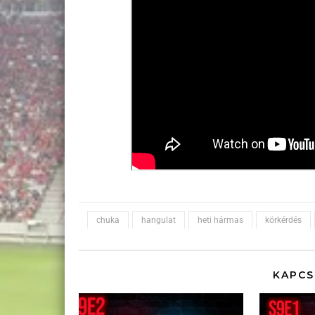
chuka
hangulat
heti hármas
körkérdés
KAPCS