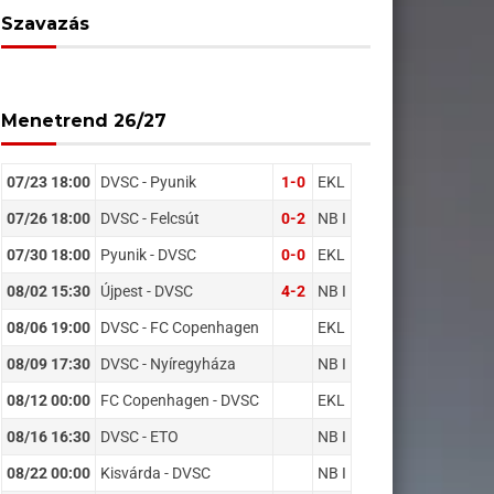
Szavazás
Menetrend 26/27
07/23 18:00
DVSC - Pyunik
1-0
EKL
07/26 18:00
DVSC - Felcsút
0-2
NB I
07/30 18:00
Pyunik - DVSC
0-0
EKL
08/02 15:30
Újpest - DVSC
4-2
NB I
08/06 19:00
DVSC - FC Copenhagen
EKL
08/09 17:30
DVSC - Nyíregyháza
NB I
08/12 00:00
FC Copenhagen - DVSC
EKL
08/16 16:30
DVSC - ETO
NB I
08/22 00:00
Kisvárda - DVSC
NB I