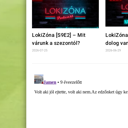
LokiZóna [S9E2] – Mit
LokiZóna
várunk a szezontól?
dolog va
2026-07-25
2026-06-29