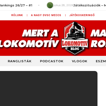
gs 26/27 – #1
július 28, 2026
Játékszituációk – Mit ron
RÓLUNK |
A NAGY DVSC MECCS |
JÁTÉKOSKERINGŐ
RANGLISTÁK
PODCASTOK
VLOGOK
ESZM
DVSC szurkolói blog