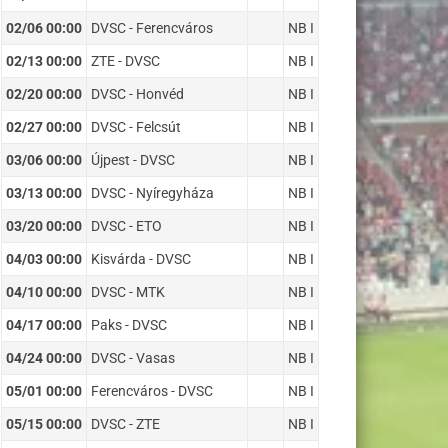
02/06 00:00
DVSC - Ferencváros
NB I
02/13 00:00
ZTE - DVSC
NB I
02/20 00:00
DVSC - Honvéd
NB I
02/27 00:00
DVSC - Felcsút
NB I
03/06 00:00
Újpest - DVSC
NB I
03/13 00:00
DVSC - Nyíregyháza
NB I
03/20 00:00
DVSC - ETO
NB I
04/03 00:00
Kisvárda - DVSC
NB I
04/10 00:00
DVSC - MTK
NB I
04/17 00:00
Paks - DVSC
NB I
04/24 00:00
DVSC - Vasas
NB I
05/01 00:00
Ferencváros - DVSC
NB I
05/15 00:00
DVSC - ZTE
NB I