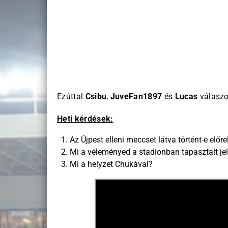
Ezúttal
Csibu
,
JuveFan1897
és
Lucas
válaszo
Heti kérdések:
Az Újpest elleni meccset látva történt-e el
Mi a véleményed a stadionban tapasztalt jel
Mi a helyzet Chukával?