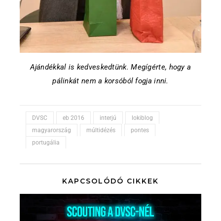
Ajándékkal is kedveskedtünk. Megígérte, hogy a
pálinkát nem a korsóból fogja inni.
DVSC
eb 2016
interjú
lokiblog
magyarország
múltidézés
pontes
portugália
KAPCSOLÓDÓ CIKKEK