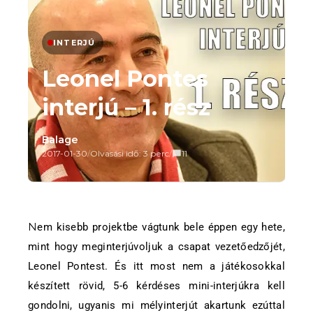
INTERJÚ
Leonel Pontes
interjú – 1. rész
Balage
2017-01-30
/
Olvasási idő: 3 perc
/
11
Nem kisebb projektbe vágtunk bele éppen egy hete,
mint hogy meginterjúvoljuk a csapat vezetőedzőjét,
Leonel Pontest. És itt most nem a játékosokkal
készített rövid, 5-6 kérdéses mini-interjúkra kell
gondolni, ugyanis mi mélyinterjút akartunk ezúttal