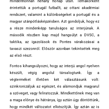
mindenhonnan néhány hónap után. Témakörként
érintettük a portugál futballt, az ottani akadémiai
rendszert, valamint a különbségeket a portugál és a
magyar utánpótlásképzésben. Azt gondoljuk, hogy ez
a része mindenképp tanulságos az interjúnak. A
második részben kap majd hangsúlyt a DVSC, a
taktika, az igazolások és Pontes várakozásai a
tavaszi szezonról. Először azonban tekintsétek meg
az első részt.
Fontos kihangsúlyozni, hogy az interjú angol nyelven
készült, végig angolul társalogtunk. Így a
végterméket illetően két választásunk volt:
szinkronizáljuk az egészet, és alámondjuk magyarul
a szöveget, vagy feliratozzuk. Mindkettőnek meg van
a maga előnye és hátránya, így aztán úgy döntöttünk,
hogy mindkét változatot elkészítjük. Így aztán az is