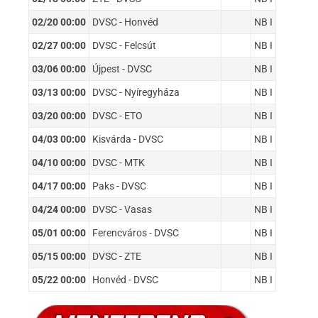
02/20 00:00
DVSC - Honvéd
NB I
02/27 00:00
DVSC - Felcsút
NB I
03/06 00:00
Újpest - DVSC
NB I
03/13 00:00
DVSC - Nyíregyháza
NB I
03/20 00:00
DVSC - ETO
NB I
04/03 00:00
Kisvárda - DVSC
NB I
04/10 00:00
DVSC - MTK
NB I
04/17 00:00
Paks - DVSC
NB I
04/24 00:00
DVSC - Vasas
NB I
05/01 00:00
Ferencváros - DVSC
NB I
05/15 00:00
DVSC - ZTE
NB I
05/22 00:00
Honvéd - DVSC
NB I