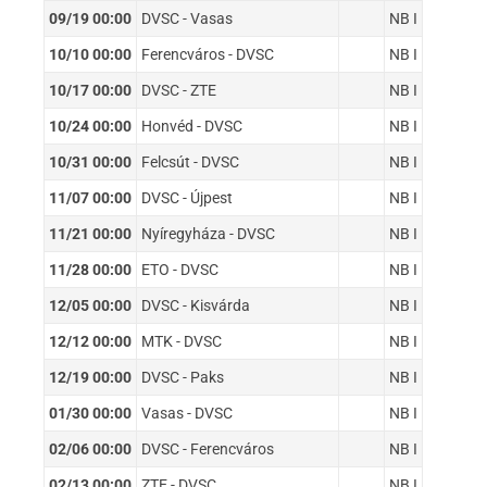
09/19 00:00
DVSC - Vasas
NB I
10/10 00:00
Ferencváros - DVSC
NB I
10/17 00:00
DVSC - ZTE
NB I
10/24 00:00
Honvéd - DVSC
NB I
10/31 00:00
Felcsút - DVSC
NB I
11/07 00:00
DVSC - Újpest
NB I
11/21 00:00
Nyíregyháza - DVSC
NB I
11/28 00:00
ETO - DVSC
NB I
12/05 00:00
DVSC - Kisvárda
NB I
12/12 00:00
MTK - DVSC
NB I
12/19 00:00
DVSC - Paks
NB I
01/30 00:00
Vasas - DVSC
NB I
02/06 00:00
DVSC - Ferencváros
NB I
02/13 00:00
ZTE - DVSC
NB I