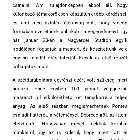
csinálni. Ami tulajdonképpen abból áll, hogy
különböző témakörökben készültünk több kérdéssel,
és ami még szintén újdonság volt, hogy videós
formában szeretnénk publikálni a végeredményt. Így
hát január 23-án a Nagyerdei Stadion egyik
irodájában fogadtuk a mestert, és készítettünk vele
egy bő másfél órás interjút. Ennek az első részét
láthatjátok most.
A szétdarabolásra egyrészt azért volt szükség, mert
hosszú lenne egyben 100 percet végignézni,
másrészt jól elkülöníthető két témakörre a teljes
anyag. Az első részben megismerhetitek Pontes
családi hátterét, a véleményét Debrecenről, az itteni
életvitelről. Hosszasan mesélt nekünk korábbi
munkáiról, így az is kiderül, hogy miért jött el