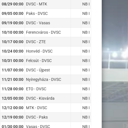
08/29 00:00
DVSC - MTK
NB I
09/05 00:00
Paks - DVSC
NB I
09/19 00:00
DVSC - Vasas
NB I
10/10 00:00
Ferencváros - DVSC
NB I
10/17 00:00
DVSC - ZTE
NB I
10/24 00:00
Honvéd - DVSC
NB I
10/31 00:00
Felcsút - DVSC
NB I
11/07 00:00
DVSC - Újpest
NB I
11/21 00:00
Nyíregyháza - DVSC
NB I
11/28 00:00
ETO - DVSC
NB I
12/05 00:00
DVSC - Kisvárda
NB I
12/12 00:00
MTK - DVSC
NB I
12/19 00:00
DVSC - Paks
NB I
01/30 00:00
Vasas - DVSC
NB I