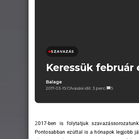
SZAVAZÁS
Keressük február 
Balage
2017-03-15
/
Olvasási idő: 3 perc
/
5
2017-ben is folytatjuk szavazássorozatunkat, azaz keressük ismét a hónap legjobb játékosát.
Pontosabban ezúttal is a hónapok legjobb já