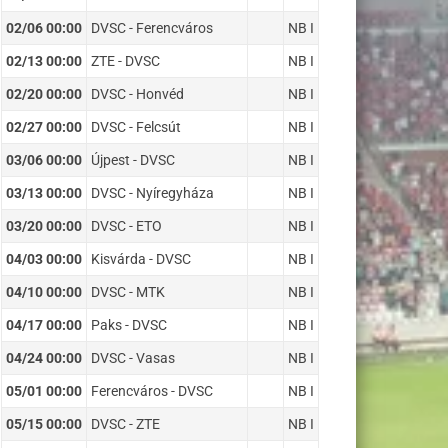
02/06 00:00
DVSC - Ferencváros
NB I
02/13 00:00
ZTE - DVSC
NB I
02/20 00:00
DVSC - Honvéd
NB I
02/27 00:00
DVSC - Felcsút
NB I
03/06 00:00
Újpest - DVSC
NB I
03/13 00:00
DVSC - Nyíregyháza
NB I
03/20 00:00
DVSC - ETO
NB I
04/03 00:00
Kisvárda - DVSC
NB I
04/10 00:00
DVSC - MTK
NB I
04/17 00:00
Paks - DVSC
NB I
04/24 00:00
DVSC - Vasas
NB I
05/01 00:00
Ferencváros - DVSC
NB I
05/15 00:00
DVSC - ZTE
NB I