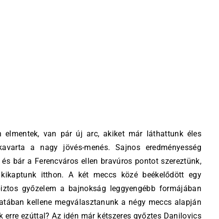
 elmentek, van pár új arc, akiket már láthattunk éles
felkavarta a nagy jövés-menés. Sajnos eredményesség
 és bár a Ferencváros ellen bravúros pontot szereztünk,
kikaptunk itthon. A két meccs közé beékelődött egy
abiztos győzelem a bajnokság leggyengébb formájában
udatában kellene megválasztanunk a négy meccs alapján
ik erre ezúttal? Az idén már kétszeres győztes Danilovics