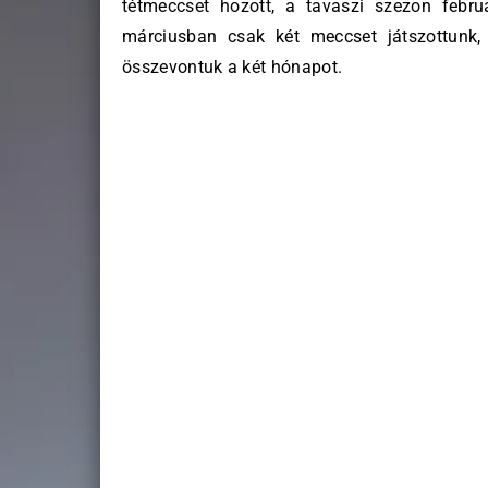
tétmeccset hozott, a tavaszi szezon febru
márciusban csak két meccset játszottunk,
összevontuk a két hónapot.