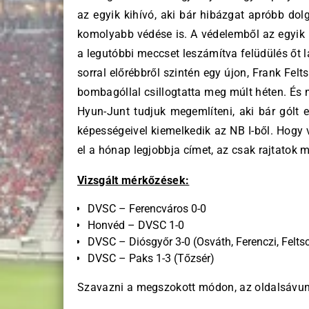
az egyik kihívó, aki bár hibázgat apróbb dol
komolyabb védése is. A védelemből az egyik ú
a legutóbbi meccset leszámítva felüdülés őt lá
sorral előrébbről szintén egy újon, Frank Felt
bombagóllal csillogtatta meg múlt héten. És 
Hyun-Junt tudjuk megemlíteni, aki bár gólt e
képességeivel kiemelkedik az NB I-ből. Hogy v
el a hónap legjobbja címet, az csak rajtatok m
Vizsgált mérkőzések:
DVSC – Ferencváros 0-0
Honvéd – DVSC 1-0
DVSC – Diósgyőr 3-0 (Osváth, Ferenczi, Felts
DVSC – Paks 1-3 (Tőzsér)
Szavazni a megszokott módon, az oldalsávunk