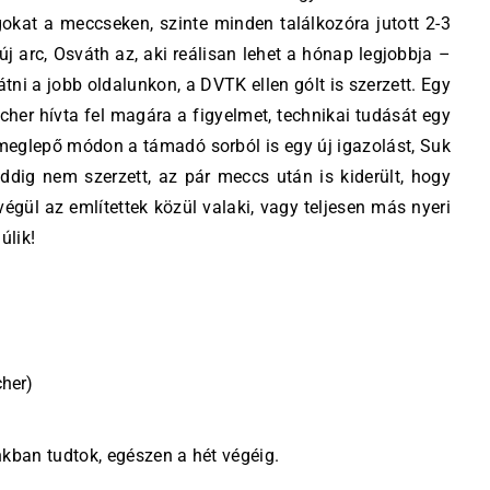
gokat a meccseken, szinte minden találkozóra jutott 2-3
j arc, Osváth az, aki reálisan lehet a hónap legjobbja –
tni a jobb oldalunkon, a DVTK ellen gólt is szerzett. Egy
scher hívta fel magára a figyelmet, technikai tudását egy
meglepő módon a támadó sorból is egy új igazolást, Suk
ddig nem szerzett, az pár meccs után is kiderült, hogy
égül az említettek közül valaki, vagy teljesen más nyeri
úlik!
cher)
ban tudtok, egészen a hét végéig.