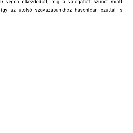
ár végén elkezdődött, míg a válogatott szünet miatt
 így az utolsó szavazásunkhoz hasonlóan ezúttal is