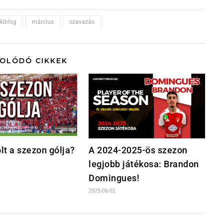
okiblog
március
szavazás
OLÓDÓ CIKKEK
lt a szezon gólja?
A 2024-2025-ös szezon
legjobb játékosa: Brandon
Domingues!
2025-06-02