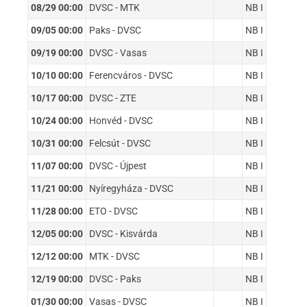
08/29 00:00
DVSC - MTK
NB I
09/05 00:00
Paks - DVSC
NB I
09/19 00:00
DVSC - Vasas
NB I
10/10 00:00
Ferencváros - DVSC
NB I
10/17 00:00
DVSC - ZTE
NB I
10/24 00:00
Honvéd - DVSC
NB I
10/31 00:00
Felcsút - DVSC
NB I
11/07 00:00
DVSC - Újpest
NB I
11/21 00:00
Nyíregyháza - DVSC
NB I
11/28 00:00
ETO - DVSC
NB I
12/05 00:00
DVSC - Kisvárda
NB I
12/12 00:00
MTK - DVSC
NB I
12/19 00:00
DVSC - Paks
NB I
01/30 00:00
Vasas - DVSC
NB I