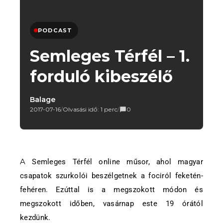
PODCAST
Semleges Térfél – 1.
forduló kibeszélő
Balage
2017-07-16
/
Olvasási idő: 1 perc
/
0
A Semleges Térfél online műsor, ahol magyar
csapatok szurkolói beszélgetnek a fociról feketén-
fehéren. Ezúttal is a megszokott módon és
megszokott időben, vasárnap este 19 órától
kezdünk.