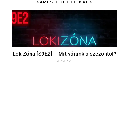
KAPCSOLÓDÓ CIKKEK
LokiZóna [S9E2] – Mit várunk a szezontól?
2026-07-25