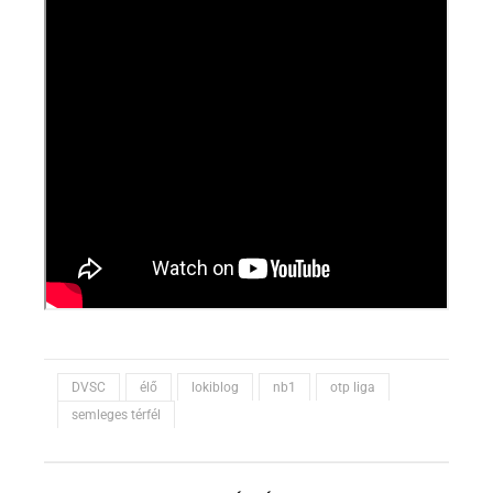
DVSC
élő
lokiblog
nb1
otp liga
semleges térfél