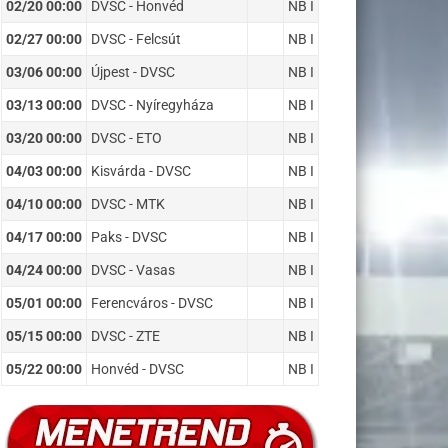
02/20 00:00
DVSC - Honvéd
NB I
02/27 00:00
DVSC - Felcsút
NB I
03/06 00:00
Újpest - DVSC
NB I
03/13 00:00
DVSC - Nyíregyháza
NB I
03/20 00:00
DVSC - ETO
NB I
04/03 00:00
Kisvárda - DVSC
NB I
04/10 00:00
DVSC - MTK
NB I
04/17 00:00
Paks - DVSC
NB I
04/24 00:00
DVSC - Vasas
NB I
05/01 00:00
Ferencváros - DVSC
NB I
05/15 00:00
DVSC - ZTE
NB I
05/22 00:00
Honvéd - DVSC
NB I