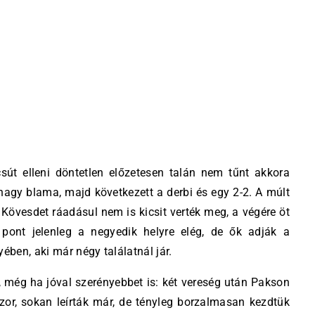
sút elleni döntetlen előzetesen talán nem tűnt akkora
agy blama, majd következett a derbi és egy 2-2. A múlt
a Kövesdet ráadásul nem is kicsit verték meg, a végére öt
 pont jelenleg a negyedik helyre elég, de ők adják a
ében, aki már négy találatnál jár.
, még ha jóval szerényebbet is: két vereség után Pakson
or, sokan leírták már, de tényleg borzalmasan kezdtük