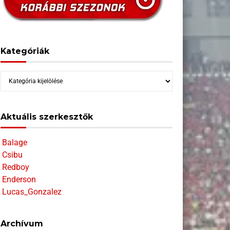
Kategóriák
Kategóriák
Aktuális szerkesztők
Balage
Csibu
Redboy
Enderson
Lucas_Gonzalez
Archívum