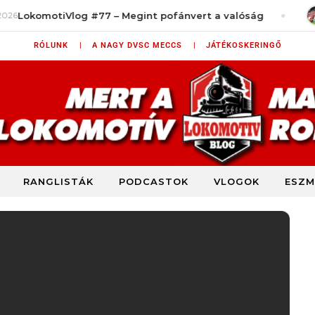
iVlog #77 – Megint pofánvert a valóság
augusztus 
RÓLUNK |
A NAGY DVSC MECCS |
JÁTÉKOSKERINGŐ
RANGLISTÁK
PODCASTOK
VLOGOK
ESZM
DVSC szurkolói blog