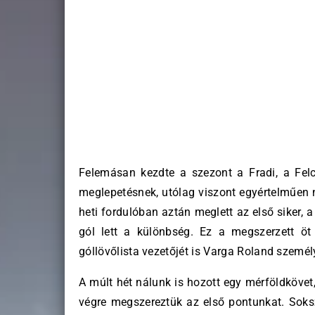
Felemásan kezdte a szezont a Fradi, a Felc
meglepetésnek, utólag viszont egyértelműen n
heti fordulóban aztán meglett az első siker, 
gól lett a különbség. Ez a megszerzett öt
góllövőlista vezetőjét is Varga Roland személy
A múlt hét nálunk is hozott egy mérföldkövet
végre megszereztük az első pontunkat. Soksz