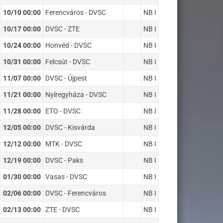
10/10 00:00
Ferencváros - DVSC
NB I
10/17 00:00
DVSC - ZTE
NB I
10/24 00:00
Honvéd - DVSC
NB I
10/31 00:00
Felcsút - DVSC
NB I
11/07 00:00
DVSC - Újpest
NB I
11/21 00:00
Nyíregyháza - DVSC
NB I
11/28 00:00
ETO - DVSC
NB I
12/05 00:00
DVSC - Kisvárda
NB I
12/12 00:00
MTK - DVSC
NB I
12/19 00:00
DVSC - Paks
NB I
01/30 00:00
Vasas - DVSC
NB I
02/06 00:00
DVSC - Ferencváros
NB I
02/13 00:00
ZTE - DVSC
NB I