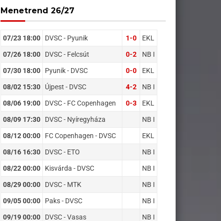
Menetrend 26/27
07/23 18:00
DVSC - Pyunik
1-0
EKL
07/26 18:00
DVSC - Felcsút
0-2
NB I
07/30 18:00
Pyunik - DVSC
0-0
EKL
08/02 15:30
Újpest - DVSC
4-2
NB I
08/06 19:00
DVSC - FC Copenhagen
0-3
EKL
08/09 17:30
DVSC - Nyíregyháza
NB I
08/12 00:00
FC Copenhagen - DVSC
EKL
08/16 16:30
DVSC - ETO
NB I
08/22 00:00
Kisvárda - DVSC
NB I
08/29 00:00
DVSC - MTK
NB I
09/05 00:00
Paks - DVSC
NB I
09/19 00:00
DVSC - Vasas
NB I