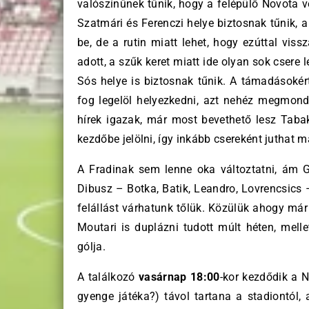
valószínűnek tűnik, hogy a felépülő Novota v
Szatmári és Ferenczi helye biztosnak tűnik, 
be, de a rutin miatt lehet, hogy ezúttal vi
adott, a szűk keret miatt ide olyan sok csere 
Sós helye is biztosnak tűnik. A támadásokért
fog legelöl helyezkedni, azt nehéz megmond
hírek igazak, már most bevethető lesz Tabak
kezdőbe jelölni, így inkább csereként juthat 
A Fradinak sem lenne oka változtatni, ám Ge
Dibusz – Botka, Batik, Leandro, Lovrencsics –
felállást várhatunk tőlük. Közülük ahogy már 
Moutari is duplázni tudott múlt héten, mell
gólja.
A találkozó
vasárnap 18:00
-kor kezdődik a 
gyenge játéka?) távol tartana a stadiontól,