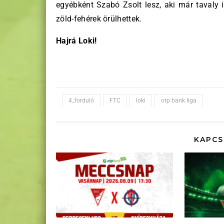
egyébként Szabó Zsolt lesz, aki már tavaly i
zöld-fehérek örülhettek.
Hajrá Loki!
4_forduló
FTC
loki
otp bank liga
KAPCS