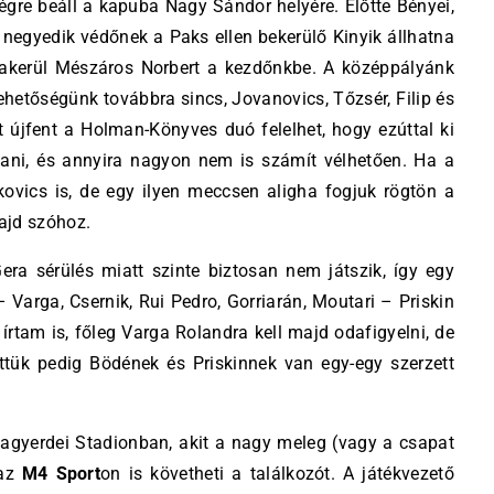
égre beáll a kapuba Nagy Sándor helyére. Előtte Bényei,
a negyedik védőnek a Paks ellen bekerülő Kinyik állhatna
sszakerül Mészáros Norbert a kezdőnkbe. A középpályánk
lehetőségünk továbbra sincs, Jovanovics, Tőzsér, Filip és
 újfent a Holman-Könyves duó felelhet, hogy ezúttal ki
ani, és annyira nagyon nem is számít vélhetően. Ha a
ovics is, de egy ilyen meccsen aligha fogjuk rögtön a
majd szóhoz.
ra sérülés miatt szinte biztosan nem játszik, így egy
 Varga, Csernik, Rui Pedro, Gorriarán, Moutari – Priskin
írtam is, főleg Varga Rolandra kell majd odafigyelni, de
ettük pedig Bödének és Priskinnek van egy-egy szerzett
Nagyerdei Stadionban, akit a nagy meleg (vagy a csapat
 az
M4 Sport
on is követheti a találkozót. A játékvezető