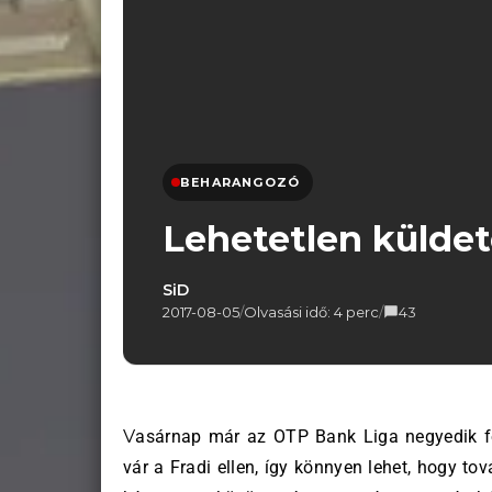
BEHARANGOZÓ
Lehetetlen küldet
SiD
2017-08-05
/
Olvasási idő: 4 perc
/
43
Vasárnap már az OTP Bank Liga negyedik fordulóját rendezik, ránk viszont pokoli nehéz mérkőzés
vár a Fradi ellen, így könnyen lehet, hogy to