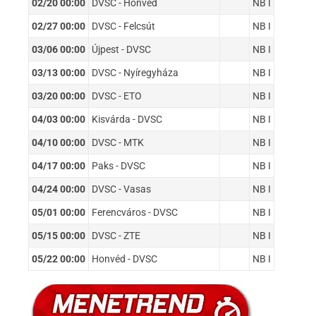
02/20 00:00
DVSC - Honvéd
NB I
02/27 00:00
DVSC - Felcsút
NB I
03/06 00:00
Újpest - DVSC
NB I
03/13 00:00
DVSC - Nyíregyháza
NB I
03/20 00:00
DVSC - ETO
NB I
04/03 00:00
Kisvárda - DVSC
NB I
04/10 00:00
DVSC - MTK
NB I
04/17 00:00
Paks - DVSC
NB I
04/24 00:00
DVSC - Vasas
NB I
05/01 00:00
Ferencváros - DVSC
NB I
05/15 00:00
DVSC - ZTE
NB I
05/22 00:00
Honvéd - DVSC
NB I