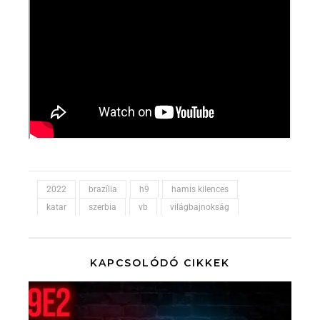
2022
brazília
h9
hamis kilences
katar
szerbia
vb
világbajnokság
KAPCSOLÓDÓ CIKKEK