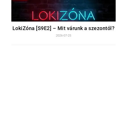
LokiZóna [S9E2] – Mit várunk a szezontól?
2026-07-25