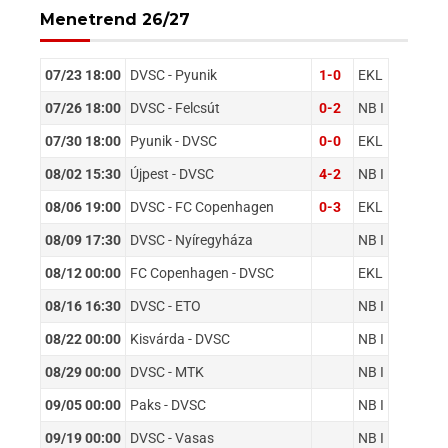
Menetrend 26/27
07/23 18:00
DVSC - Pyunik
1-0
EKL
07/26 18:00
DVSC - Felcsút
0-2
NB I
07/30 18:00
Pyunik - DVSC
0-0
EKL
08/02 15:30
Újpest - DVSC
4-2
NB I
08/06 19:00
DVSC - FC Copenhagen
0-3
EKL
08/09 17:30
DVSC - Nyíregyháza
NB I
08/12 00:00
FC Copenhagen - DVSC
EKL
08/16 16:30
DVSC - ETO
NB I
08/22 00:00
Kisvárda - DVSC
NB I
08/29 00:00
DVSC - MTK
NB I
09/05 00:00
Paks - DVSC
NB I
09/19 00:00
DVSC - Vasas
NB I