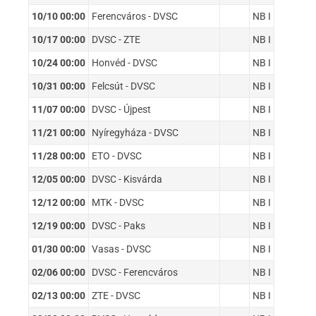
10/10 00:00
Ferencváros - DVSC
NB I
10/17 00:00
DVSC - ZTE
NB I
10/24 00:00
Honvéd - DVSC
NB I
10/31 00:00
Felcsút - DVSC
NB I
11/07 00:00
DVSC - Újpest
NB I
11/21 00:00
Nyíregyháza - DVSC
NB I
11/28 00:00
ETO - DVSC
NB I
12/05 00:00
DVSC - Kisvárda
NB I
12/12 00:00
MTK - DVSC
NB I
12/19 00:00
DVSC - Paks
NB I
01/30 00:00
Vasas - DVSC
NB I
02/06 00:00
DVSC - Ferencváros
NB I
02/13 00:00
ZTE - DVSC
NB I