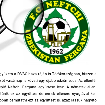
agyüzem a DVSC háza táján is Törökországban, hiszen a
ozót vasárnap is követi egy újabb edzőmeccs. Az ellenfél
plő Neftchi Fergana együttese lesz. A németek elleni
űnik ez az együttes, de ennek ellenére nyugtával kell
obban bemutatni ezt az együttest is, azaz lássuk nagyító