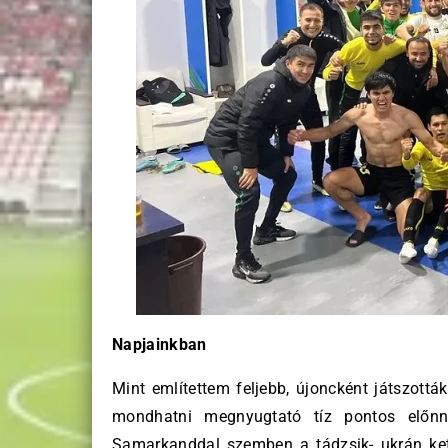
Napjainkban
Mint említettem feljebb, újoncként játszották
mondhatni megnyugtató tíz pontos előn
Samarkanddal szemben a tádzsik- ukrán kett