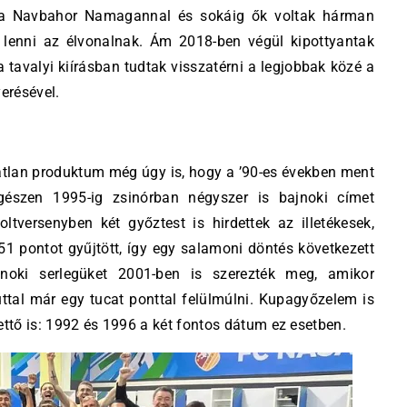
s a Navbahor Namagannal és sokáig ők voltak hárman
k lenni az élvonalnak. Ám 2018-ben végül kipottyantak
 tavalyi kiírásban tudtak visszatérni a legjobbak közé a
erésével.
tlan produktum még úgy is, hogy a ’90-es években ment
gészen 1995-ig zsinórban négyszer is bajnoki címet
tversenyben két győztest is hirdettek az illetékesek,
51 pontot gyűjtött, így egy salamoni döntés következett
jnoki serlegüket 2001-ben is szerezték meg, amikor
úttal már egy tucat ponttal felülmúlni. Kupagyőzelem is
ettő is: 1992 és 1996 a két fontos dátum ez esetben.