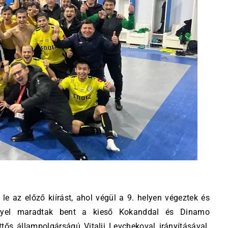
 le az előző kiírást, ahol végül a 9. helyen végeztek és
nyel maradtak bent a kieső Kokanddal és Dinamo
ős állampolgárságú Vitalij Levchekoval irányításával.