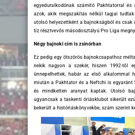
egyeduralkodónak számító Pakhtatorral é
azok, akik megszakítás nélkül tagjai tudta
utolsó helyezettként a bajnokságból és csak a
tíz résztvevős másodosztályú Pro Liga megny
Négy bajnoki cím is zsinórban
Ez pedig egy ötszörös bajnokcsapathoz mélta
nekik nagyon a szekér, hiszen 1992-től e
ünnepelhettek, habár az első alkalommal hol
miután a Pakhtator és a Neftchi is egyaránt 
és mindketten aranyat kaptak. Utolsó ba
ugyancsak a taskenti óriásklubot sikerült ez
bekerült a históriáskönyvekbe, szám szerint k