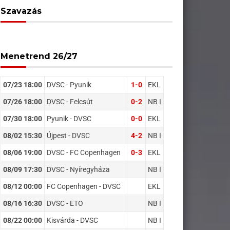
Szavazás
Menetrend 26/27
07/23 18:00
DVSC - Pyunik
1-0
EKL
07/26 18:00
DVSC - Felcsút
0-2
NB I
07/30 18:00
Pyunik - DVSC
0-0
EKL
08/02 15:30
Újpest - DVSC
4-2
NB I
08/06 19:00
DVSC - FC Copenhagen
0-3
EKL
08/09 17:30
DVSC - Nyíregyháza
NB I
08/12 00:00
FC Copenhagen - DVSC
EKL
08/16 16:30
DVSC - ETO
NB I
08/22 00:00
Kisvárda - DVSC
NB I