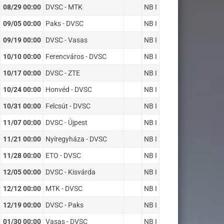
08/29 00:00
DVSC - MTK
NB I
09/05 00:00
Paks - DVSC
NB I
09/19 00:00
DVSC - Vasas
NB I
10/10 00:00
Ferencváros - DVSC
NB I
10/17 00:00
DVSC - ZTE
NB I
10/24 00:00
Honvéd - DVSC
NB I
10/31 00:00
Felcsút - DVSC
NB I
11/07 00:00
DVSC - Újpest
NB I
11/21 00:00
Nyíregyháza - DVSC
NB I
11/28 00:00
ETO - DVSC
NB I
12/05 00:00
DVSC - Kisvárda
NB I
12/12 00:00
MTK - DVSC
NB I
12/19 00:00
DVSC - Paks
NB I
01/30 00:00
Vasas - DVSC
NB I