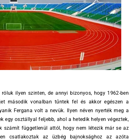
s róluk ilyen szinten, de annyi bizonyos, hogy 1962-ben
vjet második vonalban tűntek fel és akkor egészen a
yanik Fergana volt a nevük. Ilyen néven nyerték meg a
ek egy osztállyal feljebb, ahol a hetedik helyen végeztek,
 számít függetlenül attól, hogy nem létezik már se az
ben csatlakoztak az üzbég bajnoksághoz az azóta