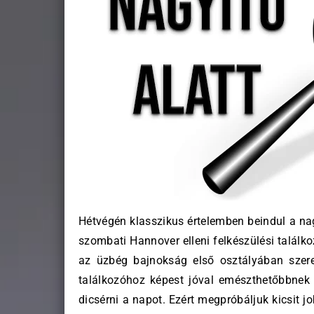
Hétvégén klasszikus értelemben beindul a n
szombati Hannover elleni felkészülési találk
az üzbég bajnokság első osztályában szere
találkozóhoz képest jóval emészthetőbbnek t
dicsérni a napot. Ezért megpróbáljuk kicsit j