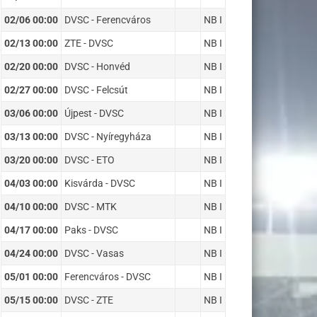
02/06 00:00
DVSC - Ferencváros
NB I
02/13 00:00
ZTE - DVSC
NB I
02/20 00:00
DVSC - Honvéd
NB I
02/27 00:00
DVSC - Felcsút
NB I
03/06 00:00
Újpest - DVSC
NB I
03/13 00:00
DVSC - Nyíregyháza
NB I
03/20 00:00
DVSC - ETO
NB I
04/03 00:00
Kisvárda - DVSC
NB I
04/10 00:00
DVSC - MTK
NB I
04/17 00:00
Paks - DVSC
NB I
04/24 00:00
DVSC - Vasas
NB I
05/01 00:00
Ferencváros - DVSC
NB I
05/15 00:00
DVSC - ZTE
NB I