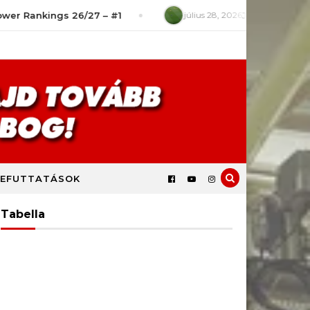
ngs 26/27 – #1
július 28, 2026
Játékszituációk – Mit r
EFUTTATÁSOK
Tabella