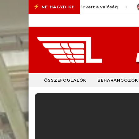
Skip to content
otiVlog #77 – Megint pofánvert a valóság
auguszt
ÖSSZEFOGLALÓK
BEHARANGOZÓK