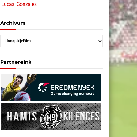
Lucas_Gonzalez
Archívum
Archívum
Partnereink