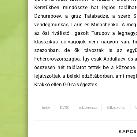
Keretükben mindössze hat légiós találha
Dzhuraboev, a grúz Tatabadze, a szerb S
vendégmunkás, Larin és Mishchenko. A megköz
az ősi riválistól igazolt Turupov a legnagy
klasszikus gólvágójuk nem nagyon van, his
szezonban, de ők távoztak is az együt
Fehéroroszországba. Így csak Abdullaev, és
összesen hét találatot tettek be a közös
lejátszottak a beleki edzőtáborban, ami megl
Krakkó ellen 0-0-ra végeztek.
belek
DVSC
edzőmeccs
felkészülés
f
KAPCS