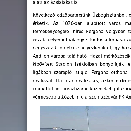
alatt az ázsiaiakat is.
Következő edzőpartnerünk Üzbegisztánból, e
érkezik. Az 1876-ban alapított város 
termékenységéről híres Fergana völgyben t
északi selyemútnak egyik fontos állomása volt
négyszáz kilométerre helyezkedik el, így hoz
Andijon városa található. Hazai mérkőzéseike
kibővített Stadion Istiklolban bonyolítják
ligákban szereplő Istiqlol Fergana otthona i
riválissal. Ha már rivalizálás, akkor érde
csapattal is presztízsmérkőzéseket játsz
vérmesebb ütközet, míg a szomszédvár FK And