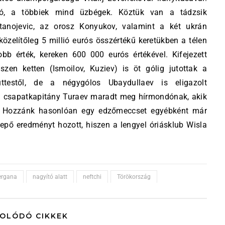
tó, a többiek mind üzbégek. Köztük van a tádzsik
tanojevic, az orosz Konyukov, valamint a két ukrán
elítőleg 5 millió eurós összértékű keretükben a télen
obb érték, kereken 600 000 eurós értékével. Kifejezett
zen ketten (Ismoilov, Kuziev) is öt gólig jutottak a
testől, de a négygólos Ubaydullaev is eligazolt
 a csapatkapitány Turaev maradt meg hírmondónak, akik
be. Hozzánk hasonlóan egy edzőmeccset egyébként már
epő eredményt hozott, hiszen a lengyel óriásklub Wisla
ergana
nagyító alatt
neftchi
Törökország
OLÓDÓ CIKKEK