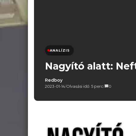
ANALÍZIS
Nagyító alatt: Ne
Redboy
2023-01-14
/
Olvasási idő: 5 perc
/
0