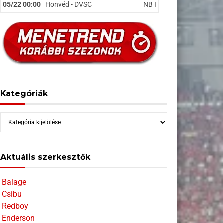
05/22 00:00
Honvéd - DVSC
NB I
Kategóriák
Kategóriák
Aktuális szerkesztők
Balage
Csibu
Redboy
Enderson