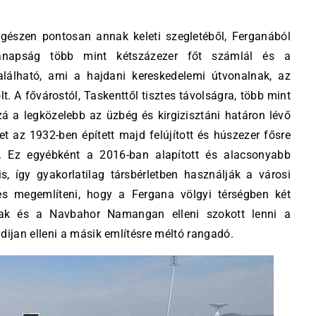
gészen pontosan annak keleti szegletéből, Ferganából
manapság több mint kétszázezer főt számlál és a
alálható, ami a hajdani kereskedelemi útvonalnak, az
. A fővárostól, Taskenttől tisztes távolságra, több mint
zá a legközelebb az üzbég és kirgizisztáni határon lévő
t az 1932-ben épített majd felújított és húszezer fősre
 le. Ez egyébként a 2016-ban alapított és alacsonyabb
s, így gyakorlatilag társbérletben használják a városi
mes megemlíteni, hogy a Fergana völgyi térségben két
anak és a Navbahor Namangan elleni szokott lenni a
ijan elleni a másik említésre méltó rangadó.