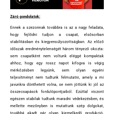
Záró gondolatok:
Ennek a szezonnak továbbra is az a nagy feladata,
hogy fejlődni tudjon a csapat, elsősorban
stabilitásban és kiegyensúlyozottságban. Az előző
időszak eredménytelenségét három tényező okozta:
sem csapatként nem voltunk eléggé kompaktak
ahhoz, hogy egy rossz napot kifogva is végig
mérkőzésben legyünk, sem olyan egyéni
teljesítményt nem tudtunk felmutatni, amely a mi
javunkra dönthetett volna, se nem jöttünk ki jól az
összecsapások fordulópontjaiból. Ezúttal viszont
egészen stabilak tudtunk maradni védekezésben, és
mellette mezőnyben is mutattunk szép dolgokat,
továbbá akadt pár olyan kiemelkedő produkció,