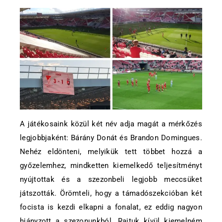
A játékosaink közül két név adja magát a mérkőzés
legjobbjaként: Bárány Donát és Brandon Domingues.
Nehéz eldönteni, melyikük tett többet hozzá a
győzelemhez, mindketten kiemelkedő teljesítményt
nyújtottak és a szezonbeli legjobb meccsüket
játszották. Örömteli, hogy a támadószekcióban két
focista is kezdi elkapni a fonalat, ez eddig nagyon
hiányzott a szezonunkból. Rajtuk kívül kiemelném