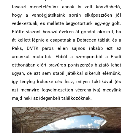
tavaszi menetelésünk annak is volt köszönhető,
hogy a vendégjátékaink során elképesztően jól
védekeztünk, és mellette begyötörtünk egy-egy gólt.
Előtte viszont hosszú éveken át gondot okozott, ha
át kellett lépnie a csapatnak a Debrecen táblát, és a
Paks, DVTK páros ellen sajnos inkább ezt az
arcunkat mutattuk. Ebből a szempontból a Fradi
otthonában elért bravúros pontszerzés biztató lehet
ugyan, de azt sem stabil játékkal sikerült elérnünk,
így tényleg kulcskérdés lesz, milyen taktikával (és
azt mennyire fegyelmezetten végrehajtva) megyünk
majd neki az idegenbeli találkozóknak.