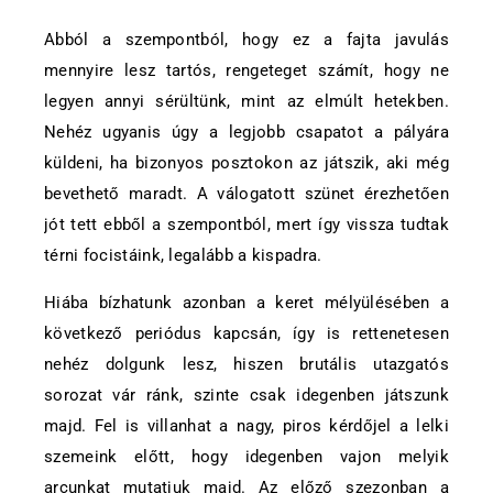
Abból a szempontból, hogy ez a fajta javulás
mennyire lesz tartós, rengeteget számít, hogy ne
legyen annyi sérültünk, mint az elmúlt hetekben.
Nehéz ugyanis úgy a legjobb csapatot a pályára
küldeni, ha bizonyos posztokon az játszik, aki még
bevethető maradt. A válogatott szünet érezhetően
jót tett ebből a szempontból, mert így vissza tudtak
térni focistáink, legalább a kispadra.
Hiába bízhatunk azonban a keret mélyülésében a
következő periódus kapcsán, így is rettenetesen
nehéz dolgunk lesz, hiszen brutális utazgatós
sorozat vár ránk, szinte csak idegenben játszunk
majd. Fel is villanhat a nagy, piros kérdőjel a lelki
szemeink előtt, hogy idegenben vajon melyik
arcunkat mutatjuk majd. Az előző szezonban a