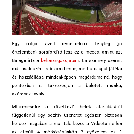
Egy dolgot azért remélhetünk: tényleg (jó
értelemben) sorsfordító lesz ez a meccs, amint azt
Balage írta a
beharangozójában
. Én személy szerint
már csak azért is bízom benne, mert a csapat játéka
és hozzáállása mindenképpen megérdemelné, hogy
pontokban is tükröződjön a beletett munka,
akárcsak tavaly.
Mindenesetre a következő hetek alakulásától
függetlenül egy pozitív üzenetet egészen biztosan
hordoz magában a mai találkozó: a Videoton ellen
az elmúlt 4 mérkőzésünkön 3 győzelem és 1