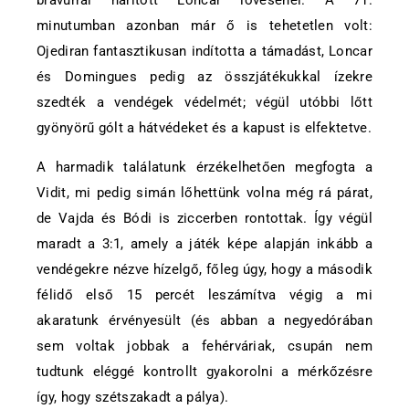
minutumban azonban már ő is tehetetlen volt:
Ojediran fantasztikusan indította a támadást, Loncar
és Domingues pedig az összjátékukkal ízekre
szedték a vendégek védelmét; végül utóbbi lőtt
gyönyörű gólt a hátvédeket és a kapust is elfektetve.
A harmadik találatunk érzékelhetően megfogta a
Vidit, mi pedig simán lőhettünk volna még rá párat,
de Vajda és Bódi is ziccerben rontottak. Így végül
maradt a 3:1, amely a játék képe alapján inkább a
vendégekre nézve hízelgő, főleg úgy, hogy a második
félidő első 15 percét leszámítva végig a mi
akaratunk érvényesült (és abban a negyedórában
sem voltak jobbak a fehérváriak, csupán nem
tudtunk eléggé kontrollt gyakorolni a mérkőzésre
így, hogy szétszakadt a pálya).