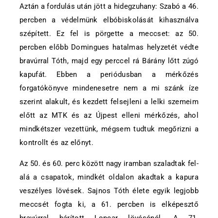
Aztán a fordulás után jött a hidegzuhany: Szabó a 46.
percben a védelmünk elbóbiskolását kihasználva
szépített. Ez fel is pörgette a meccset: az 50.
percben előbb Domingues hatalmas helyzetét védte
bravúrral Tóth, majd egy perccel rá Bárány lőtt zúgó
kapufát. Ebben a periódusban a mérkőzés
forgatókönyve mindenesetre nem a mi szánk íze
szerint alakult, és kezdett felsejleni a lelki szemeim
előtt az MTK és az Újpest elleni mérkőzés, ahol
mindkétszer vezettünk, mégsem tudtuk megőrizni a
kontrollt és az előnyt.
Az 50. és 60. perc között nagy iramban szaladtak fel-
alá a csapatok, mindkét oldalon akadtak a kapura
veszélyes lövések. Sajnos Tóth élete egyik legjobb
meccsét fogta ki, a 61. percben is elképesztő
bravúrral hárított Loncar lövésénél. A 71.