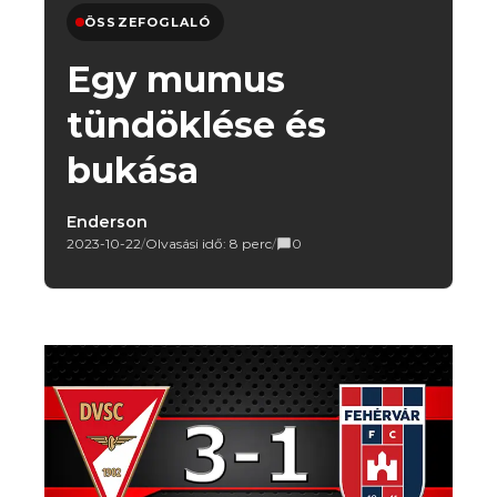
ÖSSZEFOGLALÓ
Egy mumus
tündöklése és
bukása
Enderson
2023-10-22
/
Olvasási idő: 8 perc
/
0