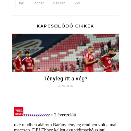
loki
loncar
ojediran
vidi
KAPCSOLÓDÓ CIKKEK
Tényleg itt a vég?
2026-08-07