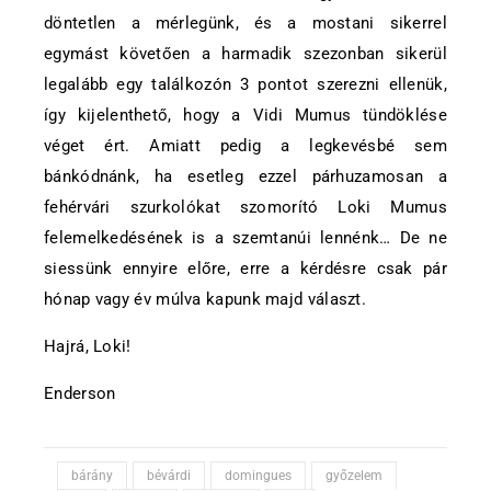
döntetlen a mérlegünk, és a mostani sikerrel
egymást követően a harmadik szezonban sikerül
legalább egy találkozón 3 pontot szerezni ellenük,
így kijelenthető, hogy a Vidi Mumus tündöklése
véget ért. Amiatt pedig a legkevésbé sem
bánkódnánk, ha esetleg ezzel párhuzamosan a
fehérvári szurkolókat szomorító Loki Mumus
felemelkedésének is a szemtanúi lennénk… De ne
siessünk ennyire előre, erre a kérdésre csak pár
hónap vagy év múlva kapunk majd választ.
Hajrá, Loki!
Enderson
bárány
bévárdi
domingues
győzelem