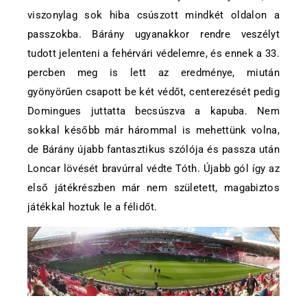
viszonylag sok hiba csúszott mindkét oldalon a
passzokba. Bárány ugyanakkor rendre veszélyt
tudott jelenteni a fehérvári védelemre, és ennek a 33.
percben meg is lett az eredménye, miután
gyönyörűen csapott be két védőt, centerezését pedig
Domingues juttatta becsúszva a kapuba. Nem
sokkal később már hárommal is mehettünk volna,
de Bárány újabb fantasztikus szólója és passza után
Loncar lövését bravúrral védte Tóth. Újabb gól így az
első játékrészben már nem született, magabiztos
játékkal hoztuk le a félidőt.