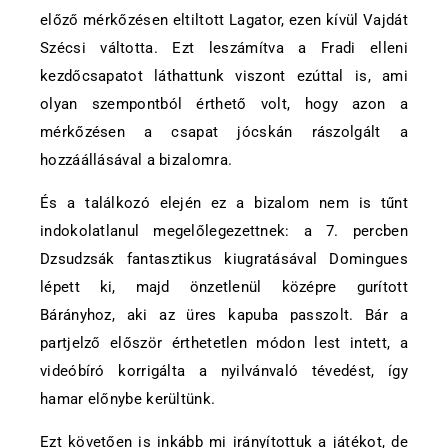
előző mérkőzésen eltiltott Lagator, ezen kívül Vajdát
Szécsi váltotta. Ezt leszámítva a Fradi elleni
kezdőcsapatot láthattunk viszont ezúttal is, ami
olyan szempontból érthető volt, hogy azon a
mérkőzésen a csapat jócskán rászolgált a
hozzáállásával a bizalomra.
És a találkozó elején ez a bizalom nem is tűnt
indokolatlanul megelőlegezettnek: a 7. percben
Dzsudzsák fantasztikus kiugratásával Domingues
lépett ki, majd önzetlenül középre gurított
Bárányhoz, aki az üres kapuba passzolt. Bár a
partjelző először érthetetlen módon lest intett, a
videóbíró korrigálta a nyilvánvaló tévedést, így
hamar előnybe kerültünk.
Ezt követően is inkább mi irányítottuk a játékot, de