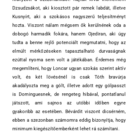
Dzsudzsákot, aki kiosztott pár remek labdát, illetve
Kusnyírt, aki a szokásos nagyszerű teljesítményt
hozta. Viszont nálam mégsem ők kerülnének oda a
dobogó harmadik fokára, hanem Ojediran, aki úgy
tudta a benne rejlő potenciált megmutatni, hogy az
elmúlt mérkőzéseken tapasztalható durvaságnak
ezúttal nyoma sem volt a játékában. Érdemes még
megemlíteni, hogy Loncar ugyan szokás szerint aktív
volt, és két lövésénél is csak Tóth bravúrja
akadályozta meg a gólt, illetve adott egy gólpasszt
is Dominguesnek, de rengeteg hibával, pontatlanul
játszott, ami sajnos az utóbbi időben egyre
gyakoribb az esetében. Bévárdit viszont dicsérném,
ebben a szezonban számomra eddig bizonyítja, hogy
minimum kiegészítőemberként lehet rá számítani.