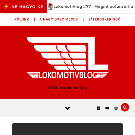
Skip to content
 3/33
LokomotiVlog #77 – Megint pofánvert a valóság
RÓLUNK |
A NAGY DVSC MECCS |
JÁTÉKOSKERINGŐ
DVSC szurkolói blog