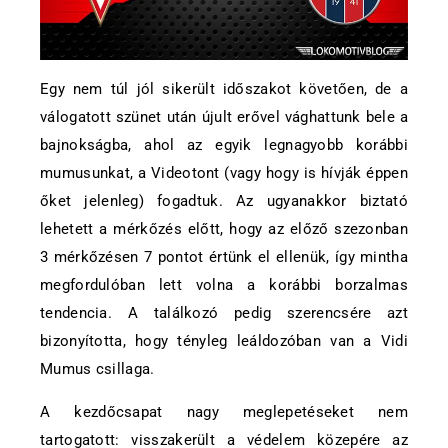
Egy nem túl jól sikerült időszakot követően, de a
válogatott szünet után újult erővel vághattunk bele a
bajnokságba, ahol az egyik legnagyobb korábbi
mumusunkat, a Videotont (vagy hogy is hívják éppen
őket jelenleg) fogadtuk. Az ugyanakkor biztató
lehetett a mérkőzés előtt, hogy az előző szezonban
3 mérkőzésen 7 pontot értünk el ellenük, így mintha
megfordulóban lett volna a korábbi borzalmas
tendencia. A találkozó pedig szerencsére azt
bizonyította, hogy tényleg leáldozóban van a Vidi
Mumus csillaga.
A kezdőcsapat nagy meglepetéseket nem
tartogatott: visszakerült a védelem közepére az