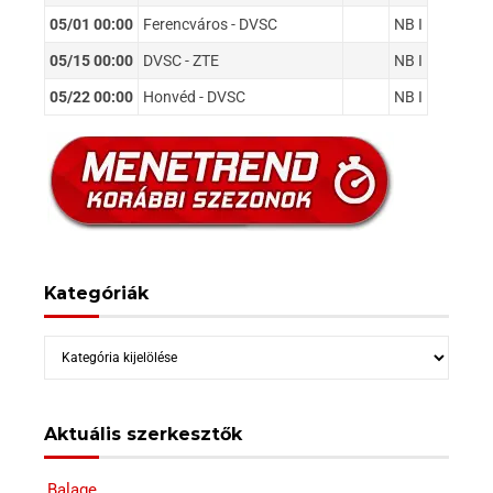
05/01 00:00
Ferencváros - DVSC
NB I
05/15 00:00
DVSC - ZTE
NB I
05/22 00:00
Honvéd - DVSC
NB I
Kategóriák
Kategóriák
Aktuális szerkesztők
Balage