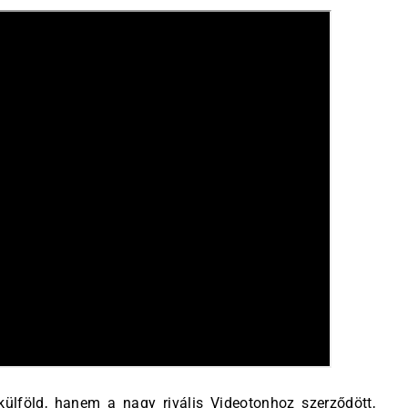
külföld, hanem a nagy rivális Videotonhoz szerződött,