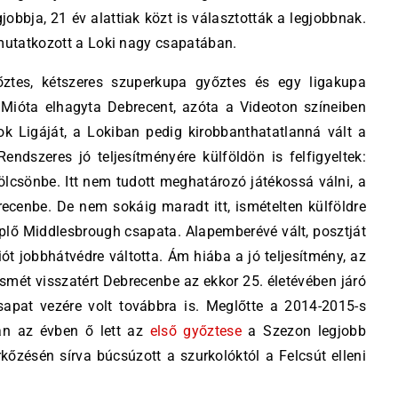
jobbja, 21 év alattiak közt is választották a legjobbnak.
emutatkozott a Loki nagy csapatában.
ztes, kétszeres szuperkupa győztes és egy ligakupa
 Mióta elhagyta Debrecent, azóta a Videoton színeiben
k Ligáját, a Lokiban pedig kirobbanthatatlanná vált a
Rendszeres jó teljesítményére külföldön is felfigyeltek:
lcsönbe. Itt nem tudott meghatározó játékossá válni, a
ecenbe. De nem sokáig maradt itt, ismételten külföldre
plő Middlesbrough csapata. Alapemberévé vált, posztját
ót jobbhátvédre váltotta. Ám hiába a jó teljesítmény, az
ismét visszatért Debrecenbe az ekkor 25. életévében járó
csapat vezére volt továbbra is. Meglőtte a 2014-2015-s
ban az évben ő lett az
első győztese
a Szezon legjobb
kőzésén sírva búcsúzott a szurkolóktól a Felcsút elleni