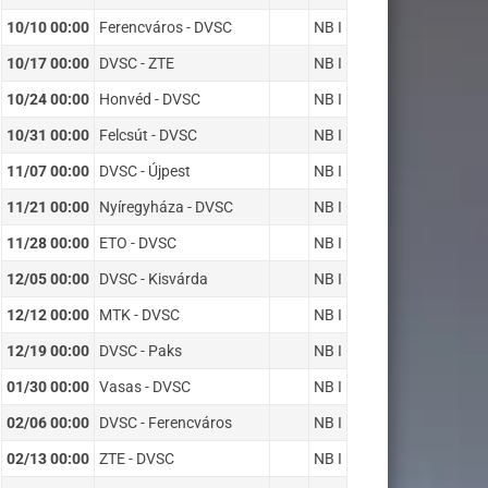
10/10 00:00
Ferencváros - DVSC
NB I
10/17 00:00
DVSC - ZTE
NB I
10/24 00:00
Honvéd - DVSC
NB I
10/31 00:00
Felcsút - DVSC
NB I
11/07 00:00
DVSC - Újpest
NB I
11/21 00:00
Nyíregyháza - DVSC
NB I
11/28 00:00
ETO - DVSC
NB I
12/05 00:00
DVSC - Kisvárda
NB I
12/12 00:00
MTK - DVSC
NB I
12/19 00:00
DVSC - Paks
NB I
01/30 00:00
Vasas - DVSC
NB I
02/06 00:00
DVSC - Ferencváros
NB I
02/13 00:00
ZTE - DVSC
NB I