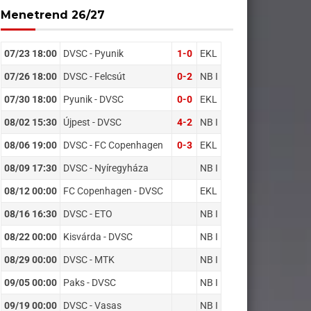
Menetrend 26/27
07/23 18:00
DVSC - Pyunik
1-0
EKL
07/26 18:00
DVSC - Felcsút
0-2
NB I
07/30 18:00
Pyunik - DVSC
0-0
EKL
08/02 15:30
Újpest - DVSC
4-2
NB I
08/06 19:00
DVSC - FC Copenhagen
0-3
EKL
08/09 17:30
DVSC - Nyíregyháza
NB I
08/12 00:00
FC Copenhagen - DVSC
EKL
08/16 16:30
DVSC - ETO
NB I
08/22 00:00
Kisvárda - DVSC
NB I
08/29 00:00
DVSC - MTK
NB I
09/05 00:00
Paks - DVSC
NB I
09/19 00:00
DVSC - Vasas
NB I