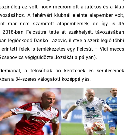
színűleg az volt, hogy megromlott a játékos és a klub
vozásához. A fehérvári klubnál eleinte alapember volt,
zont már nem számított alapembernek, de így is 46
. 2018-ban Felcsútra tette át székhelyét, távozásában
bban légióskodó Danko Lazovic, illetve a szerb légió többi
m érintett felek is (emlékezetes egy Felcsút – Vidi meccs
 Scsepovics végigüldözte Józsikát a pályán).
émiánál, a felcsútiak bő keretének és sérüléseinek
kban a 34-szeres válogatott középpályás.