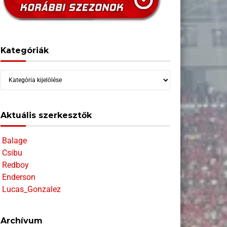
Kategóriák
Kategóriák
Aktuális szerkesztők
Balage
Csibu
Redboy
Enderson
Lucas_Gonzalez
Archívum