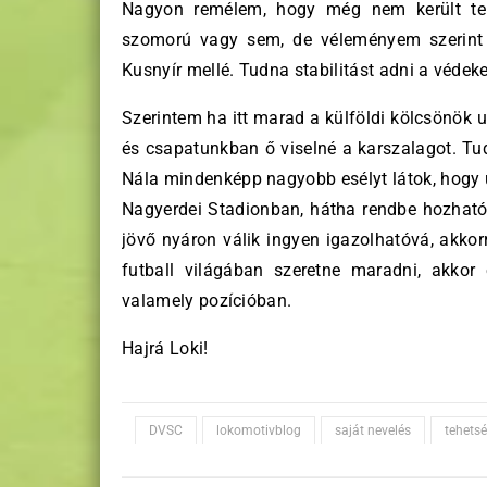
Nagyon remélem, hogy még nem került tel
szomorú vagy sem, de véleményem szerint
Kusnyír mellé. Tudna stabilitást adni a véde
Szerintem ha itt marad a külföldi kölcsönök 
és csapatunkban ő viselné a karszalagot. Tud
Nála mindenképp nagyobb esélyt látok, hogy u
Nagyerdei Stadionban, hátha rendbe hozható 
jövő nyáron válik ingyen igazolhatóvá, akkor
futball világában szeretne maradni, akk
valamely pozícióban.
Hajrá Loki!
DVSC
lokomotivblog
saját nevelés
tehets