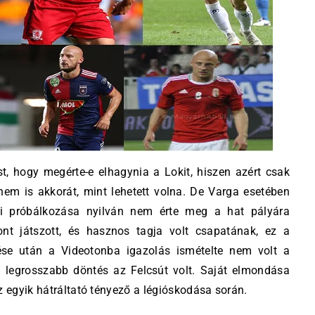
, hogy megérte-e elhagynia a Lokit, hiszen azért csak
nem is akkorát, mint lehetett volna. De Varga esetében
ági próbálkozása nyilván nem érte meg a hat pályára
nt játszott, és hasznos tagja volt csapatának, ez a
ése után a Videotonba igazolás ismételte nem volt a
a legrosszabb döntés az Felcsút volt. Saját elmondása
z egyik hátráltató tényező a légióskodása során.