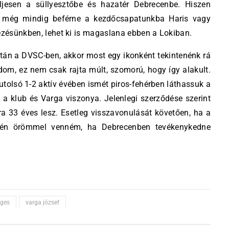
jesen a süllyesztőbe és hazatér Debrecenbe. Hiszen
 még mindig beférne a kezdőcsapatunkba Haris vagy
kezésünkben, lehet ki is magaslana ebben a Lokiban.
után a DVSC-ben, akkor most egy ikonként tekintenénk rá
om, ez nem csak rajta múlt, szomorú, hogy így alakult.
tolsó 1-2 aktív évében ismét piros-fehérben láthassuk a
a klub és Varga viszonya. Jelenlegi szerződése szerint
ra 33 éves lesz. Esetleg visszavonulását követően, ha a
or én örömmel venném, ha Debrecenben tevékenykedne
éges
varga józsef