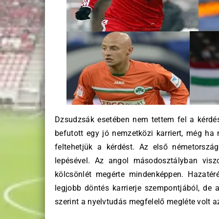
Dzsudzsák esetében nem tettem fel a kérdést
befutott egy jó nemzetközi karriert, még ha 
feltehetjük a kérdést. Az első németorsz
lepésével. Az angol másodosztályban viszo
kölcsönlét megérte mindenképpen. Hazatér
legjobb döntés karrierje szempontjából, de 
szerint a nyelvtudás megfelelő megléte volt a