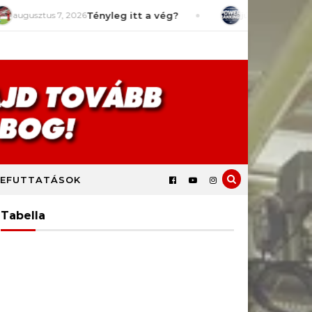
 2026
Tényleg itt a vég?
július 29, 2026
Power Rankings 
EFUTTATÁSOK
Tabella