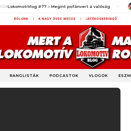
log #77 – Megint pofánvert a valóság
augusztus 7,
RÓLUNK |
A NAGY DVSC MECCS |
JÁTÉKOSKERINGŐ
RANGLISTÁK
PODCASTOK
VLOGOK
ESZM
DVSC szurkolói blog