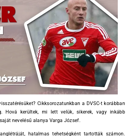
e visszatérésüket? Cikksorozatunkban a DVSC-t korábban
g. Hová kerültek, mi lett velük, sikerek, vagy inkább
saját nevelésű alanya Varga József.
nglétráját, hatalmas tehetségként tartották számon.