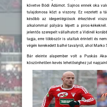
követve Bódi Ádámot. Sajnos ennek oka való
tulajdonosa közt a viszony. Ez vezetett a tá
később az idegenlégiósok érkeztével vis
alkalommal pályára lépett a piros-kékeknél
jelentős szerepelt vállalhatott a Vidinél korá
tagja, erre többször is utaltak érintett és ne
végén kerekedett balhé tavalyról, ahol Marko
Bár eleinte alapember volt a Puskás Akad
köszönhetően kevés lehetőséghez jut napjain