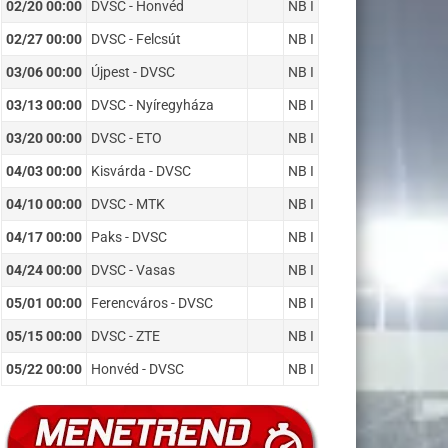
02/20 00:00
DVSC - Honvéd
NB I
02/27 00:00
DVSC - Felcsút
NB I
03/06 00:00
Újpest - DVSC
NB I
03/13 00:00
DVSC - Nyíregyháza
NB I
03/20 00:00
DVSC - ETO
NB I
04/03 00:00
Kisvárda - DVSC
NB I
04/10 00:00
DVSC - MTK
NB I
04/17 00:00
Paks - DVSC
NB I
04/24 00:00
DVSC - Vasas
NB I
05/01 00:00
Ferencváros - DVSC
NB I
05/15 00:00
DVSC - ZTE
NB I
05/22 00:00
Honvéd - DVSC
NB I