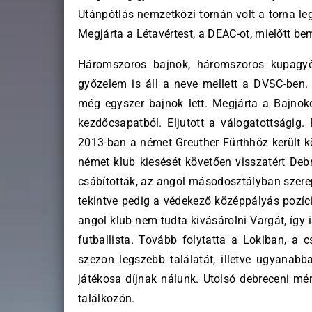
Utánpótlás nemzetközi tornán volt a torna leg
Megjárta a Létavértest, a DEAC-ot, mielőtt b
Háromszoros bajnok, háromszoros kupagyő
győzelem is áll a neve mellett a DVSC-ben.
még egyszer bajnok lett. Megjárta a Bajnoko
kezdőcsapatból. Eljutott a válogatottságig. 
2013-ban a német Greuther Fürthhöz került kö
német klub kiesését követően visszatért Debr
csábították, az angol másodosztályban szere
tekintve pedig a védekező középpályás pozíci
angol klub nem tudta kivásárolni Vargát, így 
futballista. Tovább folytatta a Lokiban, a 
szezon legszebb találatát, illetve ugyanab
játékosa díjnak nálunk. Utolsó debreceni mér
találkozón.