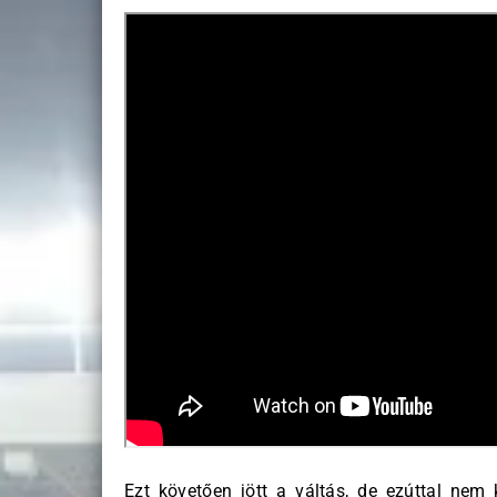
Ezt követően jött a váltás, de ezúttal nem 