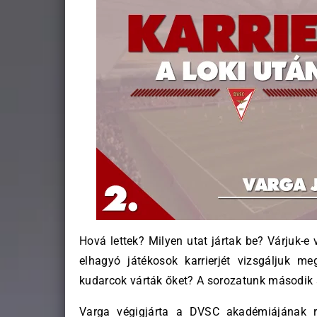
Hová lettek? Milyen utat jártak be? Várjuk-
elhagyó játékosok karrierjét vizsgáljuk me
kudarcok várták őket? A sorozatunk második 
Varga végigjárta a DVSC akadémiájának ra