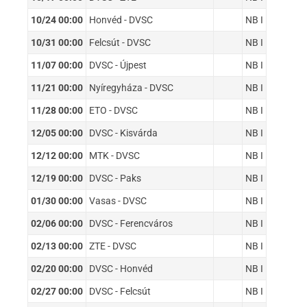
10/24 00:00
Honvéd - DVSC
NB I
10/31 00:00
Felcsút - DVSC
NB I
11/07 00:00
DVSC - Újpest
NB I
11/21 00:00
Nyíregyháza - DVSC
NB I
11/28 00:00
ETO - DVSC
NB I
12/05 00:00
DVSC - Kisvárda
NB I
12/12 00:00
MTK - DVSC
NB I
12/19 00:00
DVSC - Paks
NB I
01/30 00:00
Vasas - DVSC
NB I
02/06 00:00
DVSC - Ferencváros
NB I
02/13 00:00
ZTE - DVSC
NB I
02/20 00:00
DVSC - Honvéd
NB I
02/27 00:00
DVSC - Felcsút
NB I