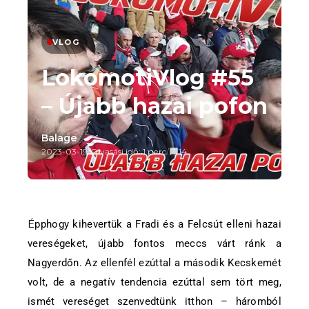
VLOG
LokomotiVlog #55
– Újabb hazai pofon
Balage
2023-03-19
/
Olvasási idő: 1 perc
/
14
Épphogy kihevertük a Fradi és a Felcsút elleni hazai
vereségeket, újabb fontos meccs várt ránk a
Nagyerdőn. Az ellenfél ezúttal a második Kecskemét
volt, de a negatív tendencia ezúttal sem tört meg,
ismét vereséget szenvedtünk itthon – háromból