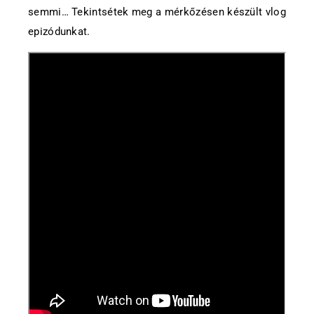
semmi… Tekintsétek meg a mérkőzésen készült vlog
epizódunkat.