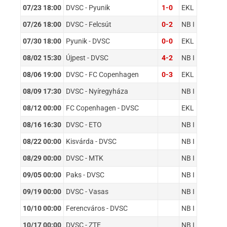
07/23 18:00
DVSC - Pyunik
1-0
EKL
07/26 18:00
DVSC - Felcsút
0-2
NB I
07/30 18:00
Pyunik - DVSC
0-0
EKL
08/02 15:30
Újpest - DVSC
4-2
NB I
08/06 19:00
DVSC - FC Copenhagen
0-3
EKL
08/09 17:30
DVSC - Nyíregyháza
NB I
08/12 00:00
FC Copenhagen - DVSC
EKL
08/16 16:30
DVSC - ETO
NB I
08/22 00:00
Kisvárda - DVSC
NB I
08/29 00:00
DVSC - MTK
NB I
09/05 00:00
Paks - DVSC
NB I
09/19 00:00
DVSC - Vasas
NB I
10/10 00:00
Ferencváros - DVSC
NB I
10/17 00:00
DVSC - ZTE
NB I