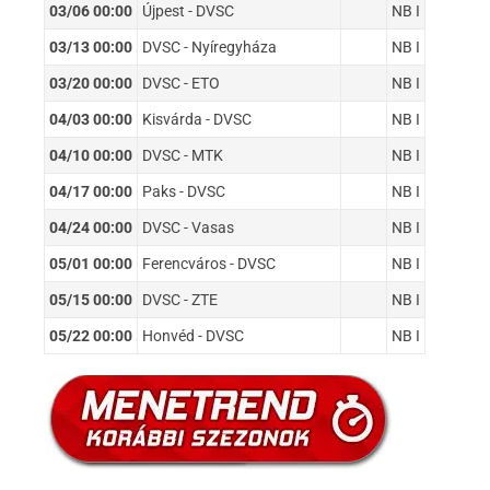
03/06 00:00
Újpest - DVSC
NB I
03/13 00:00
DVSC - Nyíregyháza
NB I
03/20 00:00
DVSC - ETO
NB I
04/03 00:00
Kisvárda - DVSC
NB I
04/10 00:00
DVSC - MTK
NB I
04/17 00:00
Paks - DVSC
NB I
04/24 00:00
DVSC - Vasas
NB I
05/01 00:00
Ferencváros - DVSC
NB I
05/15 00:00
DVSC - ZTE
NB I
05/22 00:00
Honvéd - DVSC
NB I