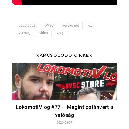
2022-2023
DVSC
kecskemét
kte
vereség
videó
vlog
KAPCSOLÓDÓ CIKKEK
LokomotiVlog #77 – Megint pofánvert a
valóság
2026-08-07