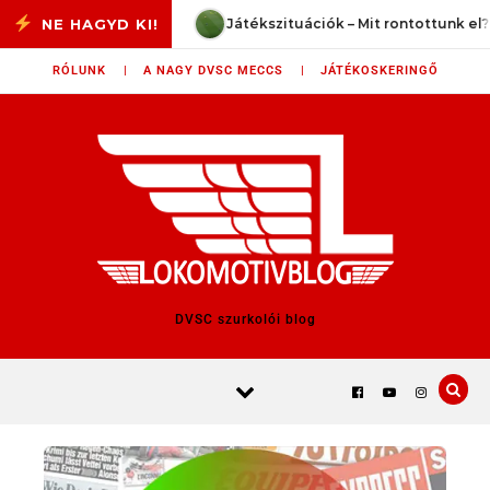
Skip to content
s 26/27 – #1
Játékszituációk – Mit rontottunk el?
RÓLUNK |
A NAGY DVSC MECCS |
JÁTÉKOSKERINGŐ
DVSC szurkolói blog