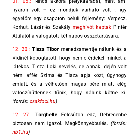
01. 05.:
Nincs akkora pletykaáradat, mint ami
nyáron volt – ez mondjuk várható volt -, így
egyelőre egy csapaton belüli fejlemény: Verpecz,
Korhut, Lázár és Szakály
meghívót kaptak
Pintér
Attilától a válogatott két napos összetartására.
12. 30.:
Tisza Tibor
menedzsmentje nálunk és a
Vidinél kopogtatott, hogy nem-e érdekel minket a
játékos. Tisza Loki nevelés, de annak idején volt
némi affér Szima és Tisza apja közt, úgyhogy
emiatt, és a vélhetően magas bére miatt elég
valószínűtlennek tűnik, hogy nálunk kötne ki.
(forrás:
csakfoci.hu
)
12. 27.:
Torghelle
Felcsúton edz, Debrecenbe
biztosan nem igazol. Megkönnyebbülés.
(forrás:
nb1.hu
)