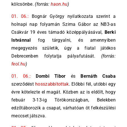
kölcsönbe.
(forrás:
haon.hu
)
01. 06.:
Bognár György nyilatkozata szerint a
holnapi nap folyamán Szima Gábor az NB3-as
Csákvár 19 éves támadó középpályásával,
Berki
Istvánnal
fog tárgyalni, és amennyiben
megegyezés születik, úgy a fiatal játékos
Debrecenben folytatja pályafutását.
(forrás:
feol.hu
)
01. 06.:
Dombi Tibor
és
Bernáth Csaba
szerződést
hosszabbítottak
. Előbbi fél, utóbbi egy
évre kötelezte el magát. Közben az is eldőlt, hogy
febuár 3-13-ig Törökországban, Belekben
edzőtáborozik a csapat, várhatóan öt felkészülési
meccset játszva.