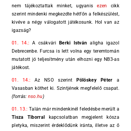
nem tájékoztattak minket, ugyanis
ezen
cikk
szerint mindenki megkezdte hétfőn a felkészülést,
kivéve a négy válogatott játékosunk. Hol van az
igazság?
01. 14.:
A csákvári
Berki István
aligha igazol
Debrecenbe. Furcsa is lett volna egy teremtornán
mutatott jó teljesítmény után elhozni egy NB3-as
játékost.
01. 14.:
Az NSO szerint
Pölöskey Péter
a
Vasasban köthet ki. Szintjének megfelelő csapat.
(forrás:
nso.hu
)
01. 13.:
Talán már mindenkinél feledésbe merült a
Tisza Tiborral
kapcsolatban megjelent kósza
pletyka, miszerint érdeklődünk iránta, illetve az ő