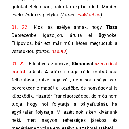
gólokat Belgiuban, nálunk meg beindult. Minden
esetre érdekes pletyka.
(forrás:
csakfoci.hu
)
01. 22.:
Kicsi az esélye annak, hogy
Tisza
Debrecenbe igazoljon, árulta el ügynöke,
Filipovics, bár ezt már múlt héten megtudtuk a
vezetőktől.
(forrás:
nso.hu
)
01. 22.:
Ellenben az öcsivel,
Slimaneal
szerződést
bontott
a klub. A játékos maga kérte kontraktusa
felbontását, mivel úgy véli, nem sok esélye van
beverekednie magát a kezdőbe, és honvággyal is
küszködik. Hazatér Franciaországba, de még nem
tudja, hogy hol folytatja a pályafutását, ha
egyáltalán folytatja. Mi azért sok sikert kívánunk
neki, mert nagyon tehetséges játékos, és
megérdemelt volna egy esélyt a szakmai stábtól.