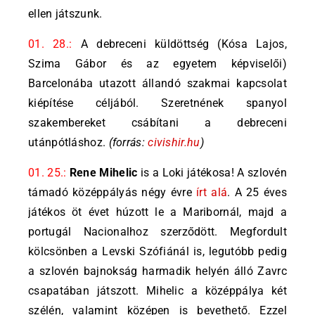
ellen játszunk.
01. 28.:
A debreceni küldöttség (Kósa Lajos,
Szima Gábor és az egyetem képviselői)
Barcelonába utazott állandó szakmai kapcsolat
kiépítése céljából. Szeretnének spanyol
szakembereket csábítani a debreceni
utánpótláshoz.
(forrás:
civishir.hu
)
01. 25.:
Rene Mihelic
is a Loki játékosa! A szlovén
támadó középpályás négy évre
írt alá
. A 25 éves
játékos öt évet húzott le a Maribornál, majd a
portugál Nacionalhoz szerződött. Megfordult
kölcsönben a Levski Szófiánál is, legutóbb pedig
a szlovén bajnokság harmadik helyén álló Zavrc
csapatában játszott. Mihelic a középpálya két
szélén, valamint középen is bevethető. Ezzel