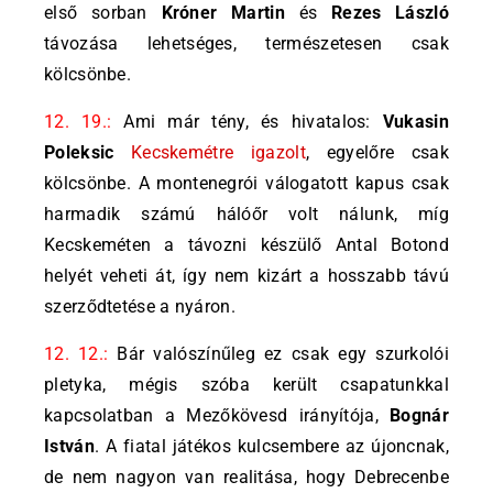
első sorban
Króner Martin
és
Rezes László
távozása lehetséges, természetesen csak
kölcsönbe.
12. 19.:
Ami már tény, és hivatalos:
Vukasin
Poleksic
Kecskemétre igazolt
, egyelőre csak
kölcsönbe. A montenegrói válogatott kapus csak
harmadik számú hálóőr volt nálunk, míg
Kecskeméten a távozni készülő Antal Botond
helyét veheti át, így nem kizárt a hosszabb távú
szerződtetése a nyáron.
12. 12.:
Bár valószínűleg ez csak egy szurkolói
pletyka, mégis szóba került csapatunkkal
kapcsolatban a Mezőkövesd irányítója,
Bognár
István
. A fiatal játékos kulcsembere az újoncnak,
de nem nagyon van realitása, hogy Debrecenbe