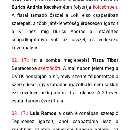
Burics András
Kecskeméten folytatja
kölcsönben
.
A fiatal támadó ősszel a Loki első csapatában
szerepelt, a több játéklehetőség érdekében igazolt
a KTE-hez, míg Burics András a Létavértes
csapatkapitánya volt az ősszel, és védekező
középpályás.
02. 17.:
Itt a bomba meglepetés!
Tisza Tibor
Debrecenbe
szerződött
. A mai napon jelent meg a
DVTK honlapján a hír, mely szerint felbontották a
szerződését, így szabadon igazolható, nem sokkal
ezt követően pedig alá is írt a Lokihoz. A 29 éves
csatár három évre írt alá.
02. 17.:
Luis Ramos
a cseh élvonalban szereplő
Teplicéhez igazolt, ahol csapattársa lesz a
korábban szinten debreceni Eugéne Salami, az