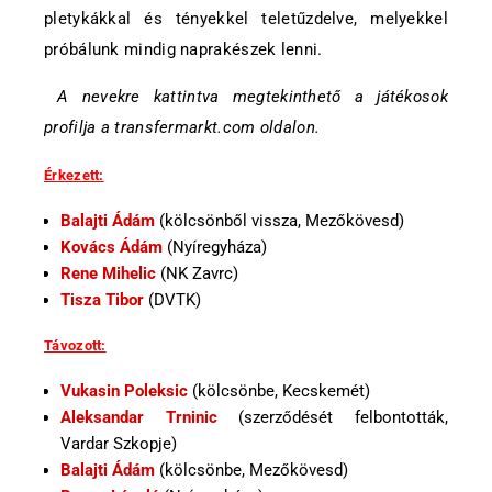
pletykákkal és tényekkel teletűzdelve, melyekkel
próbálunk mindig naprakészek lenni.
A nevekre kattintva megtekinthető a játékosok
profilja a transfermarkt.com oldalon.
Érkezett:
Balajti Ádám
(kölcsönből vissza, Mezőkövesd)
Kovács Ádám
(Nyíregyháza)
Rene Mihelic
(NK Zavrc)
Tisza Tibor
(DVTK)
Távozott:
Vukasin Poleksic
(kölcsönbe, Kecskemét)
Aleksandar Trninic
(szerződését felbontották,
Vardar Szkopje)
Balajti Ádám
(kölcsönbe, Mezőkövesd)