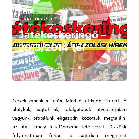
SAJTÓFIGYELŐ
Játékoskeringő –
2013/2014 tél
Balage
2013-12-20
/
Olvasási idő: 21 perc
/
0
Nevek vannak a listán. Mindkét oldalon. És sok. A
pletykák, sajtóhírek, találgatások útvesztőjében
vagyunk, próbálunk eligazodni közöttük, megtalálni
az utat, amely a világosság felé vezet. Cikkünk
folyamatosan frissül a sajtóban megjelent