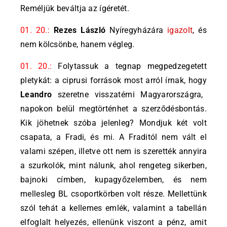
Reméljük beváltja az ígéretét.
01. 20.:
Rezes László
Nyíregyházára
igazolt
, és
nem kölcsönbe, hanem végleg.
01. 20.:
Folytassuk a tegnap megpedzegetett
pletykát: a ciprusi források most arról írnak, hogy
Leandro
szeretne visszatérni Magyarországra,
napokon belül megtörténhet a szerződésbontás.
Kik jöhetnek szóba jelenleg? Mondjuk két volt
csapata, a Fradi, és mi. A Fraditól nem vált el
valami szépen, illetve ott nem is szerették annyira
a szurkolók, mint nálunk, ahol rengeteg sikerben,
bajnoki címben, kupagyőzelemben, és nem
mellesleg BL csoportkörben volt része. Mellettünk
szól tehát a kellemes emlék, valamint a tabellán
elfoglalt helyezés, ellenünk viszont a pénz, amit