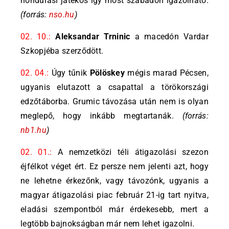
hondurasi játékos így most szabadon igazolható.
(forrás:
nso.hu
)
02. 10.:
Aleksandar Trninic
a macedón Vardar
Szkopjéba szerződött.
02. 04.:
Úgy tűnik
Pölöskey
mégis marad Pécsen,
ugyanis elutazott a csapattal a törökországi
edzőtáborba. Grumic távozása után nem is olyan
meglepő, hogy inkább megtartanák.
(forrás:
nb1.hu
)
02. 01.:
A nemzetközi téli átigazolási szezon
éjfélkot véget ért. Ez persze nem jelenti azt, hogy
ne lehetne érkezőnk, vagy távozónk, ugyanis a
magyar átigazolási piac február 21-ig tart nyitva,
eladási szempontból már érdekesebb, mert a
legtöbb bajnokságban már nem lehet igazolni.