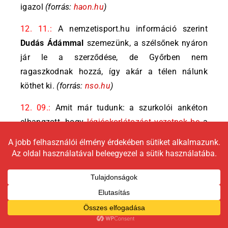
igazol
(forrás:
haon.hu
)
12. 11.:
A nemzetisport.hu információ szerint
Dudás Ádámmal
szemezünk, a szélsőnek nyáron
jár le a szerződése, de Győrben nem
ragaszkodnak hozzá, így akár a télen nálunk
köthet ki.
(forrás:
nso.hu
)
12. 09.:
Amit már tudunk: a szurkolói ankéton
elhangzott, hogy
légióskorlátozást vezetnek be
a
klubnál, ami első körben nyolc légiós
alkalmazását engedélyezi az első keretnél. Mivel
jelenleg 11 légiósunk van, így lesznek/lehetnek
távozók a közeljövőben.
12. 20.:
Elérkeztünk a téli szünethez, így itt az
ideje, hogy újra pörögjön az átigazolási rovatunk!