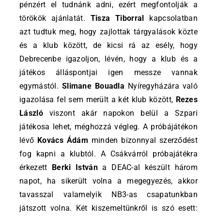
pénzért el tudnánk adni, ezért megfontolják a
törökök ajánlatát.
Tisza Tiborral
kapcsolatban
azt tudtuk meg, hogy zajlottak tárgyalások közte
és a klub között, de kicsi rá az esély, hogy
Debrecenbe igazoljon, lévén, hogy a klub és a
játékos álláspontjai igen messze vannak
egymástól.
Slimane Bouadla
Nyíregyházára való
igazolása fel sem merült a két klub között,
Rezes
László
viszont akár napokon belül a Szpari
játékosa lehet, méghozzá végleg. A próbájátékon
lévő
Kovács Ádám
minden bizonnyal szerződést
fog kapni a klubtól. A Csákvárról próbajátékra
érkezett
Berki István
a DEAC-al készült három
napot, ha sikerült volna a megegyezés, akkor
tavasszal valamelyik NB3-as csapatunkban
játszott volna. Két kiszemeltünkről is szó esett: