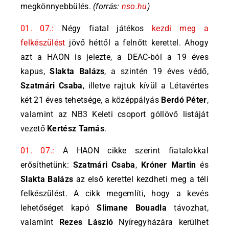
megkönnyebbülés.
(forrás:
nso.hu
)
01. 07.:
Négy fiatal játékos
kezdi meg a
felkészülést
jövő héttől a felnőtt kerettel. Ahogy
azt a HAON is jelezte, a DEAC-ból a 19 éves
kapus,
Slakta Balázs
, a szintén 19 éves védő,
Szatmári Csaba
, illetve rajtuk kívül a Létavértes
két 21 éves tehetsége, a középpályás
Berdó Péter
,
valamint az NB3 Keleti csoport góllövő listáját
vezető
Kertész Tamás
.
01. 07.:
A HAON cikke szerint fiatalokkal
erősíthetünk:
Szatmári Csaba
,
Króner Martin
és
Slakta Balázs
az első kerettel kezdheti meg a téli
felkészülést. A cikk megemlíti, hogy a kevés
lehetőséget kapó
Slimane Bouadla
távozhat,
valamint
Rezes László
Nyíregyházára kerülhet