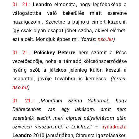
01. 21.:
Leandro
elmondta, hogy legfőbbképp a
válogatottba való bekerülés miatt szeretne
hazaigazolni. Szeretne a bajnoki címért küzdeni,
így csak olyan csapat jöhet szóba, akivel elérheti
ezt a célt. Mondjuk éppen mi.
(forrás:
nso.hu
)
01. 21.:
Pölöskey Péterre
nem számít a Pécs
vezetőedzője, noha a támadó kölcsönszerződése
nyárig szól, a játékos jelenleg külön készül a
csapattól, jövője továbbra is kérdéses.
(forrás:
nso.hu
)
01. 21.:
„
M
ondtam Szima Gábornak, hogy
Debrecenben van egy lakásom, amit nem
szeretnék eladni, mert ciprusi pályafutásom után
szívesen visszatérnék a Lokihoz.”
–
nyilatkozta
Leandro
2010 januárjában, Ciprusra igazolásakor.