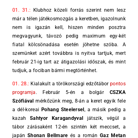
01. 31.:
Klubhoz közeli forrás szerint nem lesz
már a télen játékosmozgás a keretben, igazolnunk
nem is igazán kell, hiszen minden posztra
megvagyunk, távozó pedig maximum egy-két
fiatal kölcsönadása esetén jöhetne szóba. A
szemünket azért továbbra is nyitva tartjuk, mert
február 21-ig tart az átigazolási időszak, és mint
tudjuk, a fociban bármi megtörténhet.
01. 28.:
Kialakult a törökországi edzőtábor
pontos
programja
. Február 5-én a bolgár
CSZKA
Szófiával
mérkőzünk meg, 8-án a keret egyik fele
a dél-koreai
Pohang Steelersel
, a másik pedig a
kazah
Sahtyor Karagandyval
játszik, végül a
tábor zárásaként 12-én szintén két meccset, a
japán
Shonan Bellmare
és a román
Gaz Metan