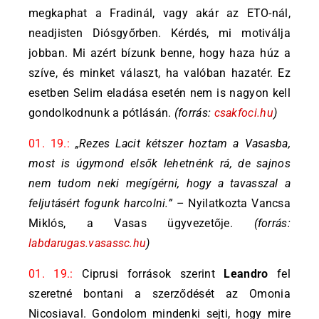
megkaphat a Fradinál, vagy akár az ETO-nál,
neadjisten Diósgyőrben. Kérdés, mi motiválja
jobban. Mi azért bízunk benne, hogy haza húz a
szíve, és minket választ, ha valóban hazatér. Ez
esetben Selim eladása esetén nem is nagyon kell
gondolkodnunk a pótlásán.
(forrás:
csakfoci.hu
)
01. 19.:
„Rezes Lacit kétszer hoztam a Vasasba,
most is úgymond elsők lehetnénk rá, de sajnos
nem tudom neki megígérni, hogy a tavasszal a
feljutásért fogunk harcolni.”
– Nyilatkozta Vancsa
Miklós, a Vasas ügyvezetője.
(forrás:
labdarugas.vasassc.hu
)
01. 19.:
Ciprusi források szerint
Leandro
fel
szeretné bontani a szerződését az Omonia
Nicosiaval. Gondolom mindenki sejti, hogy mire