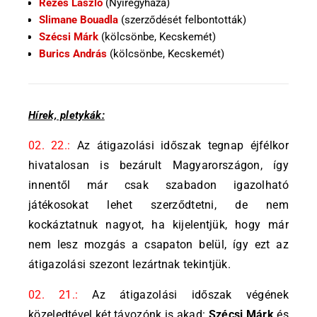
Rezes László
(Nyíregyháza)
Slimane Bouadla
(szerződését felbontották)
Szécsi Márk
(kölcsönbe, Kecskemét)
Burics András
(kölcsönbe, Kecskemét)
Hírek, pletykák:
02. 22.:
Az átigazolási időszak tegnap éjfélkor
hivatalosan is bezárult Magyarországon, így
innentől már csak szabadon igazolható
játékosokat lehet szerződtetni, de nem
kockáztatnuk nagyot, ha kijelentjük, hogy már
nem lesz mozgás a csapaton belül, így ezt az
átigazolási szezont lezártnak tekintjük.
02. 21.:
Az átigazolási időszak végének
közeledtével két távozónk is akad:
Szécsi Márk
és