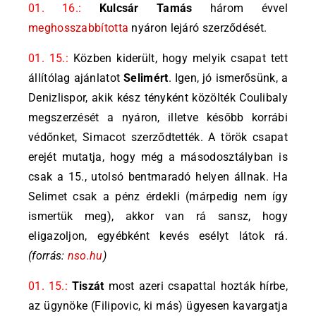
01. 16.:
Kulcsár Tamás
három évvel
meghosszabbította
nyáron lejáró szerződését.
01. 15.:
Közben kiderült, hogy melyik csapat tett
állítólag ajánlatot
Selimért
. Igen, jó ismerősünk, a
Denizlispor, akik kész tényként közölték Coulibaly
megszerzését a nyáron, illetve később korrábi
védőnket, Simacot szerződtették. A török csapat
erejét mutatja, hogy még a másodosztályban is
csak a 15., utolsó bentmaradó helyen állnak. Ha
Selimet csak a pénz érdekli (márpedig nem így
ismertük meg), akkor van rá sansz, hogy
eligazoljon, egyébként kevés esélyt látok rá.
(forrás:
nso.hu
)
01. 15.:
Tiszát
most azeri csapattal hozták hírbe,
az ügynöke (Filipovic, ki más) ügyesen kavargatja