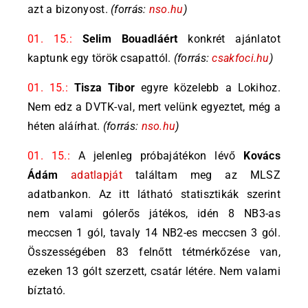
azt a bizonyost.
(forrás:
nso.hu
)
01. 15.:
Selim Bouadláért
konkrét ajánlatot
kaptunk egy török csapattól.
(forrás:
csakfoci.hu
)
01. 15.:
Tisza Tibor
egyre közelebb a Lokihoz.
Nem edz a DVTK-val, mert velünk egyeztet, még a
héten aláírhat.
(forrás:
nso.hu
)
01. 15.:
A jelenleg próbajátékon lévő
Kovács
Ádám
adatlapját
találtam meg az MLSZ
adatbankon. Az itt látható statisztikák szerint
nem valami gólerős játékos, idén 8 NB3-as
meccsen 1 gól, tavaly 14 NB2-es meccsen 3 gól.
Összességében 83 felnőtt tétmérkőzése van,
ezeken 13 gólt szerzett, csatár létére. Nem valami
bíztató.