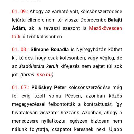
01. 09.:
Ahogy az várható volt, kölcsönszerződése
lejárta ellenére nem tér vissza Debrecenbe
Balajti
Ádám
, aki a tavaszi szezont is
Mezőkövesden
tölti
, újfent kölcsönben.
01. 08.:
Slimane Bouadla
is Nyíregyházán köthet
ki, kérdés, hogy csak kölcsönben, vagy végleg, de
az
átadólistára került
kifejezés nem sejtet túl sok
jót.
(forrás:
nso.hu
)
01. 07.:
Pölöskey Péter
kölcsönszerződése még
fél évig szólt volna Pécsen, azonban közös
megegyezéssel felbontották a kontraktusát, így
hivatalosan visszatér hozzánk. Azonban, ahogy a
menedzsere nyilatkozta, egészen biztosan nem
nálunk folytatja, csapatot keresnek neki. Újabb