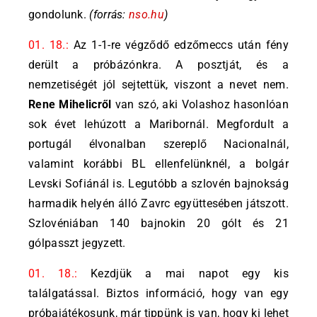
gondolunk.
(forrás:
nso.hu
)
01. 18.:
Az 1-1-re végződő edzőmeccs után fény
derült a próbázónkra. A posztját, és a
nemzetiségét jól sejtettük, viszont a nevet nem.
Rene Mihelicről
van szó, aki Volashoz hasonlóan
sok évet lehúzott a Maribornál. Megfordult a
portugál élvonalban szereplő Nacionalnál,
valamint korábbi BL ellenfelünknél, a bolgár
Levski Sofiánál is. Legutóbb a szlovén bajnokság
harmadik helyén álló Zavrc együttesében játszott.
Szlovéniában 140 bajnokin 20 gólt és 21
gólpasszt jegyzett.
01. 18.:
Kezdjük a mai napot egy kis
találgatással. Biztos információ, hogy van egy
próbajátékosunk, már tippünk is van, hogy ki lehet