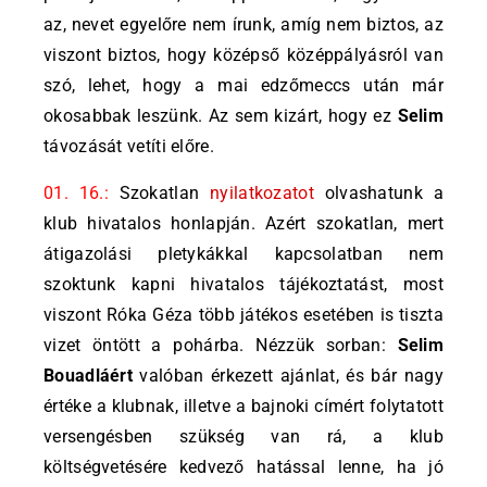
az, nevet egyelőre nem írunk, amíg nem biztos, az
viszont biztos, hogy középső középpályásról van
szó, lehet, hogy a mai edzőmeccs után már
okosabbak leszünk. Az sem kizárt, hogy ez
Selim
távozását vetíti előre.
01. 16.:
Szokatlan
nyilatkozatot
olvashatunk a
klub hivatalos honlapján. Azért szokatlan, mert
átigazolási pletykákkal kapcsolatban nem
szoktunk kapni hivatalos tájékoztatást, most
viszont Róka Géza több játékos esetében is tiszta
vizet öntött a pohárba. Nézzük sorban:
Selim
Bouadláért
valóban érkezett ajánlat, és bár nagy
értéke a klubnak, illetve a bajnoki címért folytatott
versengésben szükség van rá, a klub
költségvetésére kedvező hatással lenne, ha jó