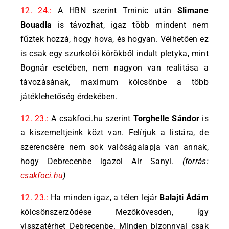
12. 24.:
A HBN szerint Trninic után
Slimane
Bouadla
is távozhat, igaz több mindent nem
fűztek hozzá, hogy hova, és hogyan. Vélhetően ez
is csak egy szurkolói körökből indult pletyka, mint
Bognár esetében, nem nagyon van realitása a
távozásának, maximum kölcsönbe a több
játéklehetőség érdekében.
12. 23.:
A csakfoci.hu szerint
Torghelle Sándor
is
a kiszemeltjeink közt van. Felírjuk a listára, de
szerencsére nem sok valóságalapja van annak,
hogy Debrecenbe igazol Air Sanyi.
(forrás:
csakfoci.hu
)
12. 23.:
Ha minden igaz, a télen lejár
Balajti Ádám
kölcsönszerződése Mezőkövesden, így
visszatérhet Debrecenbe. Minden bizonnyal csak