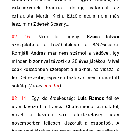
exkecskeméti Francis Litsingi, valamint az
exfradista Martin Klein. Edzője pedig nem más
lesz, mint Zdenek Scasny…
02. 16.:
Nem tart igényt
Szűcs István
szolgálataira a továbbiakban a Békéscsaba.
Komjáti András már nem számol a védővel, így
minden bizonnyal távozik a 28 éves játékos. Mivel
csak kölcsönben szerepelt a liláknál, ha vissza is
tér Debrecenbe, egészen biztosan nem marad itt
sokáig.
(forrás:
nso.hu
)
02. 14.:
Egy kis érdekesség:
Luis Ramos
fél év
után távozott a francia Chateauroux csapatától,
mivel a kezdeti sok játéklehetőség után
novemberben teljesen kiszorult a csapatból. A