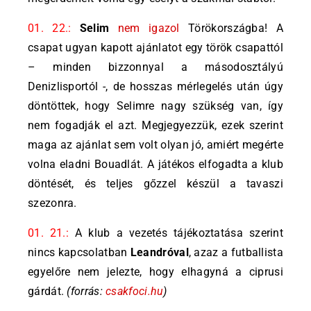
01. 22.:
Selim
nem igazol
Törökországba! A
csapat ugyan kapott ajánlatot egy török csapattól
– minden bizzonnyal a másodosztályú
Denizlisportól -, de hosszas mérlegelés után úgy
döntöttek, hogy Selimre nagy szükség van, így
nem fogadják el azt. Megjegyezzük, ezek szerint
maga az ajánlat sem volt olyan jó, amiért megérte
volna eladni Bouadlát. A játékos elfogadta a klub
döntését, és teljes gőzzel készül a tavaszi
szezonra.
01. 21.:
A klub a vezetés tájékoztatása szerint
nincs kapcsolatban
Leandróval
, azaz a futballista
egyelőre nem jelezte, hogy elhagyná a ciprusi
gárdát.
(forrás:
csakfoci.hu
)