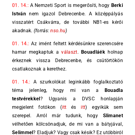
01. 14.:
A Nemzeti Sport is megerősíti, hogy
Berki
István
nem igazol Debrecenbe. A középpályás
visszatért Csákvárra, de további NB1-es kérői
akadnak.
(forrás:
nso.hu
)
01. 14.:
Az imént feltett kérdésünkre szerencsére
hamar megkaptuk a
választ
.
Bouadláék
holnap
érkeznek vissza Debrecenbe, és csütörtökön
csatlakoznak a kerethez.
01. 14.:
A szurkolókat leginkább foglalkoztató
téma jelenleg, hogy mi van a
Bouadla
testvérekkel
? Ugyanis a DVSC honlapján
megjelent fotókon (
itt
és
itt
) egyikük sem
szerepel. Arról már tudunk, hogy
Slimanet
vélhetően kölcsönadjuk, de mi van a bátyjával,
Selimmel
? Eladjuk? Vagy csak késik? Ez utóbbiról