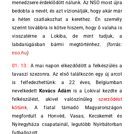
menedzsere érdeklődött nálunk. Az NSO most újra
bedobta a nevét, és azt vízionálják, hogy akár már
a héten csatlakozhat a kerethez. Én személy
szerint továbbra is kötve hiszem, hogy ő valaha is
visszatérne a Lokiba, de mint tudjuk, a
labdarúgásban bármi megtörténhez.
(forrás:
nso.hu
)
01. 13.:
A mai napon elkezdődött a felkészülés a
tavaszi szezonra. Az első találkozón egy új arcot
is felfedezhettünk: a 22 éves, Belgiumban
nevelkedett
Kovács Ádám
is a Lokival kezdte a
felkészülést, akivel valószínűleg
szerződést
kötünk
. A fiatal támadó Magyarországon
megfordult a Honvéd, Vasas, Kecskemét és
Nyíregyháza csapatainál, legutóbb Nyírbátorban
futballozott.