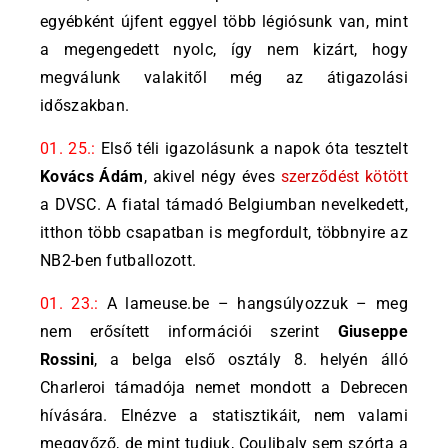
egyébként újfent eggyel több légiósunk van, mint
a megengedett nyolc, így nem kizárt, hogy
megválunk valakitől még az átigazolási
időszakban.
01. 25.:
Első téli igazolásunk a napok óta tesztelt
Kovács Ádám
, akivel négy éves
szerződést kötött
a DVSC. A fiatal támadó Belgiumban nevelkedett,
itthon több csapatban is megfordult, többnyire az
NB2-ben futballozott.
01. 23.:
A lameuse.be – hangsúlyozzuk – meg
nem erősített információi szerint
Giuseppe
Rossini
, a belga első osztály 8. helyén álló
Charleroi támadója nemet mondott a Debrecen
hívására. Elnézve a statisztikáit, nem valami
meggyőző, de mint tudjuk, Coulibaly sem szórta a