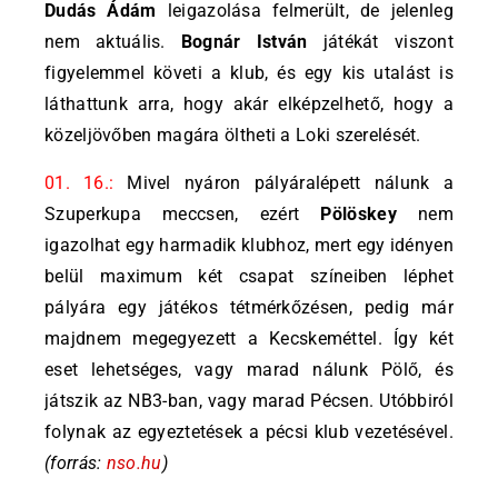
Dudás Ádám
leigazolása felmerült, de jelenleg
nem aktuális.
Bognár István
játékát viszont
figyelemmel követi a klub, és egy kis utalást is
láthattunk arra, hogy akár elképzelhető, hogy a
közeljövőben magára öltheti a Loki szerelését.
01. 16.:
Mivel nyáron pályáralépett nálunk a
Szuperkupa meccsen, ezért
Pölöskey
nem
igazolhat egy harmadik klubhoz, mert egy idényen
belül maximum két csapat színeiben léphet
pályára egy játékos tétmérkőzésen, pedig már
majdnem megegyezett a Kecskeméttel. Így két
eset lehetséges, vagy marad nálunk Pölő, és
játszik az NB3-ban, vagy marad Pécsen. Utóbbiról
folynak az egyeztetések a pécsi klub vezetésével.
(forrás:
nso.hu
)