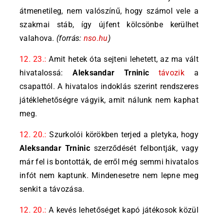
átmenetileg, nem valószínű, hogy számol vele a
szakmai stáb, így újfent kölcsönbe kerülhet
valahova.
(forrás:
nso.hu
)
12. 23.:
Amit hetek óta sejteni lehetett, az ma vált
hivatalossá:
Aleksandar Trninic
távozik
a
csapattól. A hivatalos indoklás szerint rendszeres
játéklehetőségre vágyik, amit nálunk nem kaphat
meg.
12. 20.:
Szurkolói körökben terjed a pletyka, hogy
Aleksandar Trninic
szerződését felbontják, vagy
már fel is bontották, de erről még semmi hivatalos
infót nem kaptunk. Mindenesetre nem lepne meg
senkit a távozása.
12. 20.:
A kevés lehetőséget kapó játékosok közül