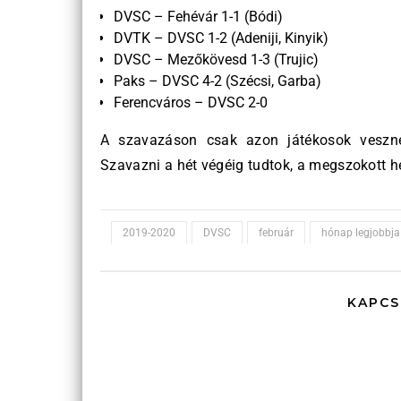
DVSC – Fehévár 1-1 (Bódi)
DVTK – DVSC 1-2 (Adeniji, Kinyik)
DVSC – Mezőkövesd 1-3 (Trujic)
Paks – DVSC 4-2 (Szécsi, Garba)
Ferencváros – DVSC 2-0
A szavazáson csak azon játékosok vesznek
Szavazni a hét végéig tudtok, a megszokott 
2019-2020
DVSC
február
hónap legjobbja
KAPCS