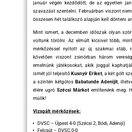
január végén kezdődött, de az egyetlen ja
szavazást szentelni. Februárban viszont nem 
összesen hét találkozó alapján kell dönteni arr
Mint ismert, a decemberi időszak olyan ször
voltunk törölni. Az elmúlt kicsivel több, mi
mérkőzéssel nyitott az új szakmai stáb, r
követően viszont zsinórban három vereség
emelnünk játékosokat, akik joggal kaphatj
ismét jól teljesítő
Kusnyír Eriket
, a két gólt 
a szintén kétgólos
Babatunde Adenijit
, ille
élére ugró
Szécsi Márkot
említenénk meg. Ho
múlik!
Vizsgált mérkőzések:
DVSC – Újpest 4-0 (Szécsi 2, Bódi, Adeniji)
Felcsút – DVSC 0-0