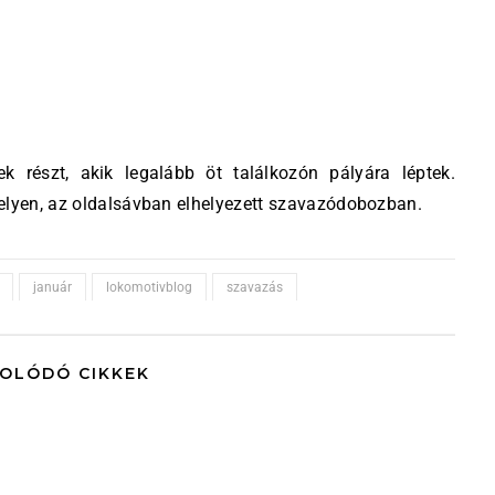
 részt, akik legalább öt találkozón pályára léptek.
helyen, az oldalsávban elhelyezett szavazódobozban.
január
lokomotivblog
szavazás
OLÓDÓ CIKKEK