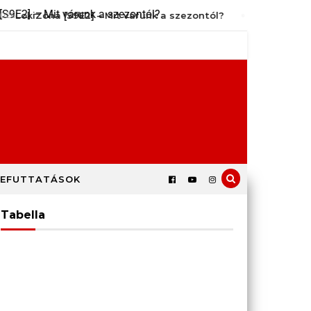
LokiZóna [S9E2] – Mit várunk a szezontól?
július 14, 
EFUTTATÁSOK
Tabella