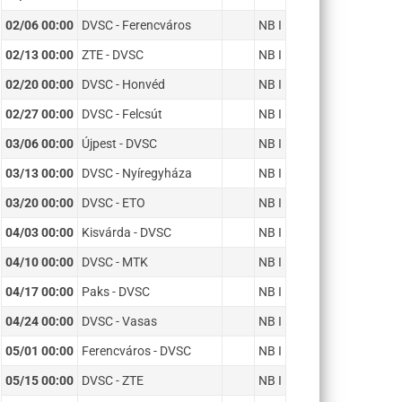
02/06 00:00
DVSC - Ferencváros
NB I
02/13 00:00
ZTE - DVSC
NB I
02/20 00:00
DVSC - Honvéd
NB I
02/27 00:00
DVSC - Felcsút
NB I
03/06 00:00
Újpest - DVSC
NB I
03/13 00:00
DVSC - Nyíregyháza
NB I
03/20 00:00
DVSC - ETO
NB I
04/03 00:00
Kisvárda - DVSC
NB I
04/10 00:00
DVSC - MTK
NB I
04/17 00:00
Paks - DVSC
NB I
04/24 00:00
DVSC - Vasas
NB I
05/01 00:00
Ferencváros - DVSC
NB I
05/15 00:00
DVSC - ZTE
NB I