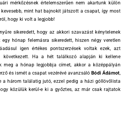
nuári mérkőzésnek értelemszerűen nem akartunk külön
kevesebb, mint hat bajnokit játszott a csapat, így most
ól, hogy ki volt a legjobb!
nyűre sikeredett, hogy az akkori szavazást kénytelenek
nt egy hónap felemásra sikeredett, hiszen négy veretlen
áadásul igen értékes pontszerzések voltak ezek, azt
 következett. Ha a hét találkozó alapján ki kellene
ák meg a hónap legjobbja címet, akkor a középpályán
szerző és ismét a csapat vezérévé avanzsáló
Bódi Ádámot
,
tve a három találatig jutó, ezzel pedig a házi góllövőlista
gy közülük kerül-e ki a győztes, az már csak rajtatok