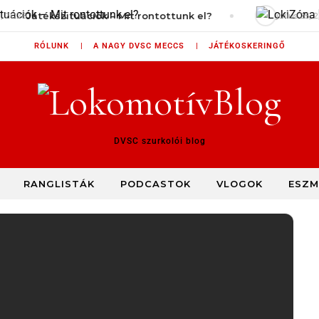
26
Játékszituációk – Mit rontottunk el?
július 25, 2026
RÓLUNK |
A NAGY DVSC MECCS |
JÁTÉKOSKERINGŐ
DVSC szurkolói blog
RANGLISTÁK
PODCASTOK
VLOGOK
ESZM