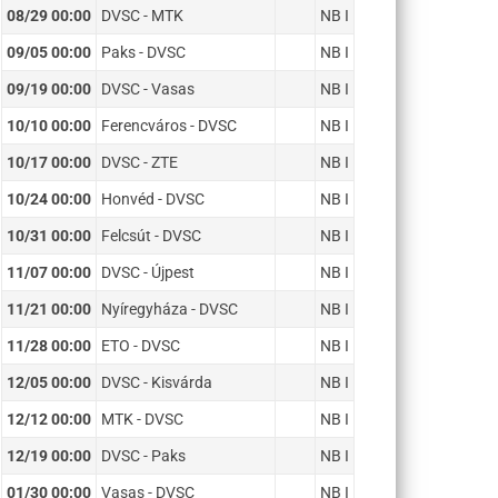
08/29 00:00
DVSC - MTK
NB I
09/05 00:00
Paks - DVSC
NB I
09/19 00:00
DVSC - Vasas
NB I
10/10 00:00
Ferencváros - DVSC
NB I
10/17 00:00
DVSC - ZTE
NB I
10/24 00:00
Honvéd - DVSC
NB I
10/31 00:00
Felcsút - DVSC
NB I
11/07 00:00
DVSC - Újpest
NB I
11/21 00:00
Nyíregyháza - DVSC
NB I
11/28 00:00
ETO - DVSC
NB I
12/05 00:00
DVSC - Kisvárda
NB I
12/12 00:00
MTK - DVSC
NB I
12/19 00:00
DVSC - Paks
NB I
01/30 00:00
Vasas - DVSC
NB I