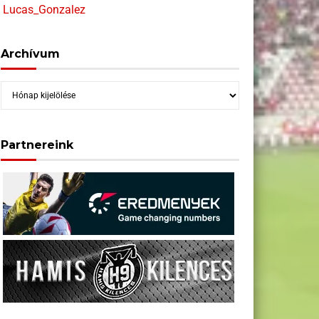
Lucas_Gonzalez
Archívum
Archívum
Partnereink