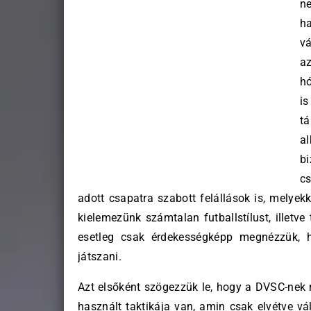
n
h
vá
az
hó
i
t
al
b
c
adott csapatra szabott felállások is, melyekk
kielemezünk számtalan futballstílust, illetve
esetleg csak érdekességképp megnézzük, h
játszani.
Azt elsőként szögezzük le, hogy a DVSC-nek 
használt taktikája van, amin csak elvétve vá