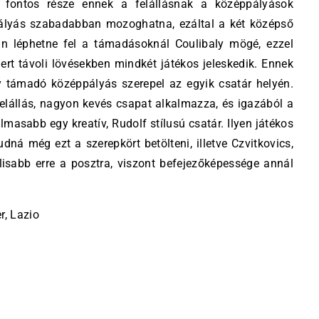
 fontos része ennek a felállásnak a középpályások
ályás szabadabban mozoghatna, ezáltal a két középső
an léphetne fel a támadásoknál Coulibaly mögé, ezzel
t távoli lövésekben mindkét játékos jeleskedik. Ennek
y támadó középpályás szerepel az egyik csatár helyén.
lállás, nagyon kevés csapat alkalmazza, és igazából a
masabb egy kreatív, Rudolf stílusú csatár. Ilyen játékos
udná még ezt a szerepkört betölteni, illetve Czvitkovics,
isabb erre a posztra, viszont befejezőképessége annál
r, Lazio