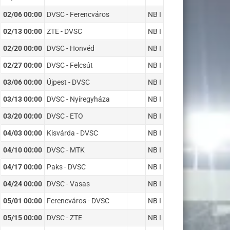
02/06 00:00
DVSC - Ferencváros
NB I
02/13 00:00
ZTE - DVSC
NB I
02/20 00:00
DVSC - Honvéd
NB I
02/27 00:00
DVSC - Felcsút
NB I
03/06 00:00
Újpest - DVSC
NB I
03/13 00:00
DVSC - Nyíregyháza
NB I
03/20 00:00
DVSC - ETO
NB I
04/03 00:00
Kisvárda - DVSC
NB I
04/10 00:00
DVSC - MTK
NB I
04/17 00:00
Paks - DVSC
NB I
04/24 00:00
DVSC - Vasas
NB I
05/01 00:00
Ferencváros - DVSC
NB I
05/15 00:00
DVSC - ZTE
NB I