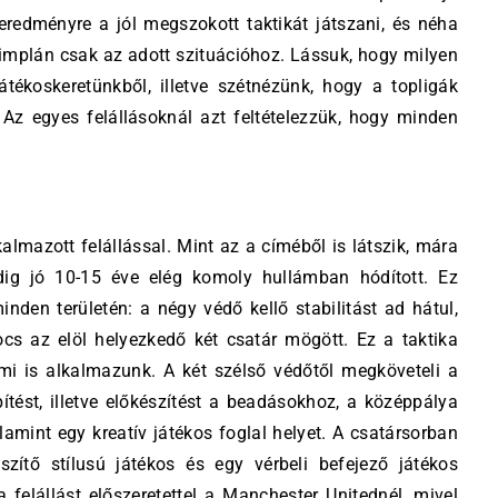
redményre a jól megszokott taktikát játszani, és néha
implán csak az adott szituációhoz. Lássuk, hogy milyen
átékoskeretünkből, illetve szétnézünk, hogy a topligák
 Az egyes felállásoknál azt feltételezzük, hogy minden
almazott felállással. Mint az a címéből is látszik, mára
edig jó 10-15 éve elég komoly hullámban hódított. Ez
nden területén: a négy védő kellő stabilitást ad hátul,
s az elöl helyezkedő két csatár mögött. Ez a taktika
 mi is alkalmazunk. A két szélső védőtől megköveteli a
ítést, illetve előkészítést a beadásokhoz, a középpálya
lamint egy kreatív játékos foglal helyet. A csatársorban
szítő stílusú játékos és egy vérbeli befejező játékos
 felállást előszeretettel a Manchester Unitednél, mivel