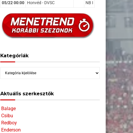
05/22 00:00
Honvéd - DVSC
NB I
Kategóriák
Kategóriák
Aktuális szerkesztők
Balage
Csibu
Redboy
Enderson