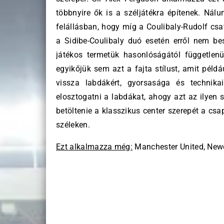
többnyire ők is a széljátékra építenek. Nál
felállásban, hogy míg a Coulibaly-Rudolf csa
a Sidibe-Coulibaly duó esetén erről nem bes
játékos termetük hasonlóságától függetle
egyikőjük sem azt a fajta stílust, amit példá
vissza labdákért, gyorsasága és technik
elosztogatni a labdákat, ahogy azt az ilyen 
betöltenie a klasszikus center szerepét a csap
széleken.
Ezt alkalmazza még:
Manchester United, Newca