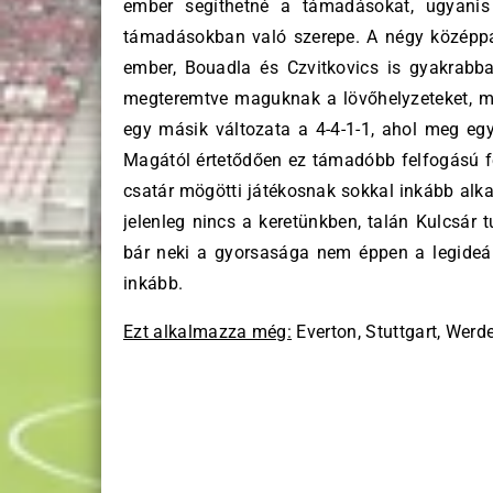
ember segíthetné a támadásokat, ugyanis
támadásokban való szerepe. A négy középp
ember, Bouadla és Czvitkovics is gyakrabb
megteremtve maguknak a lövőhelyzeteket, mer
egy másik változata a 4-4-1-1, ahol meg eg
Magától értetődően ez támadóbb felfogású fe
csatár mögötti játékosnak sokkal inkább alkal
jelenleg nincs a keretünkben, talán Kulcsár t
bár neki a gyorsasága nem éppen a legideál
inkább.
Ezt alkalmazza még:
Everton, Stuttgart, Werde