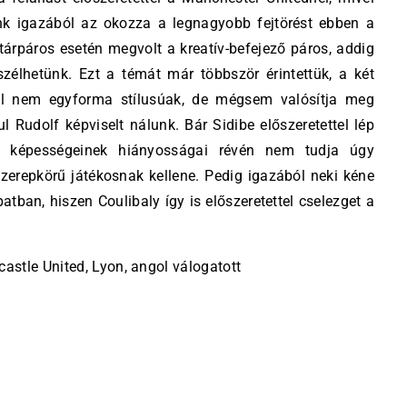
unk igazából az okozza a legnagyobb fejtörést ebben a
tárpáros esetén megvolt a kreatív-befejező páros, addig
zélhetünk. Ezt a témát már többször érintettük, a két
nül nem egyforma stílusúak, de mégsem valósítja meg
ul Rudolf képviselt nálunk. Bár Sidibe előszeretettel lép
ai képességeinek hiányosságai révén nem tudja úgy
szerepkörű játékosnak kellene. Pedig igazából neki kéne
atban, hiszen Coulibaly így is előszeretettel cselezget a
stle United, Lyon, angol válogatott