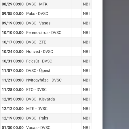
08/29 00:00
DVSC - MTK
NB I
09/05 00:00
Paks - DVSC
NB I
09/19 00:00
DVSC - Vasas
NB I
10/10 00:00
Ferencváros - DVSC
NB I
10/17 00:00
DVSC - ZTE
NB I
10/24 00:00
Honvéd - DVSC
NB I
10/31 00:00
Felcsút - DVSC
NB I
11/07 00:00
DVSC - Újpest
NB I
11/21 00:00
Nyíregyháza - DVSC
NB I
11/28 00:00
ETO - DVSC
NB I
12/05 00:00
DVSC - Kisvárda
NB I
12/12 00:00
MTK - DVSC
NB I
12/19 00:00
DVSC - Paks
NB I
01/30 00:00
Vasas - DVSC
NB I