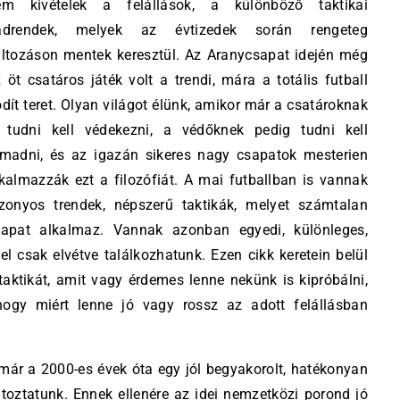
em kivételek a felállások, a különböző taktikai
adrendek, melyek az évtizedek során rengeteg
ltozáson mentek keresztül. Az Aranycsapat idején még
 öt csatáros játék volt a trendi, mára a totális futball
dít teret. Olyan világot élünk, amikor már a csatároknak
s tudni kell védekezni, a védőknek pedig tudni kell
ámadni, és az igazán sikeres nagy csapatok mesterien
kalmazzák ezt a filozófiát. A mai futballban is vannak
izonyos trendek, népszerű taktikák, melyet számtalan
sapat alkalmaz. Vannak azonban egyedi, különleges,
el csak elvétve találkozhatunk. Ezen cikk keretein belül
 taktikát, amit vagy érdemes lenne nekünk is kipróbálni,
ogy miért lenne jó vagy rossz az adott felállásban
már a 2000-es évek óta egy jól begyakorolt, hatékonyan
ltoztatunk. Ennek ellenére az idei nemzetközi porond jó