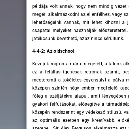
példája volt annak, hogy nem mindig vezet e
megéri alkalmazkodni az ellenfélhez, vagy sz
lehetőségeink vannak, mit lehet kihozni a j
csapatai melyeket használják előszeretettel.
játékosunk bevethető, azaz nincs sérültünk.
4-4-2: Az oldschool
Kezdjük rögtön a már emlegetett, általunk alk
ez a felállás igencsak retronak számít, p
megteremti a tökéletes egyensúlyt a pálya mi
középen szintén négy ember megfelelő kapoc
főleg a széljátékra alapul, amit lényegében
gyakori felfutásokat, elősegítve a támadásép
közepén rendszerint egy védekező stílusú, va
az optimális esetben egy kreatívabb, előké
szerepel. Sir Alex Ferguson alkalmazza ezt a