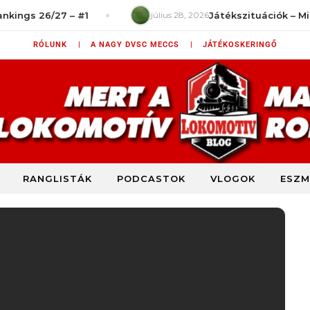
 26/27 – #1
július 28, 2026
Játékszituációk – Mit ront
RÓLUNK |
A NAGY DVSC MECCS |
JÁTÉKOSKERINGŐ
RANGLISTÁK
PODCASTOK
VLOGOK
ESZM
DVSC szurkolói blog