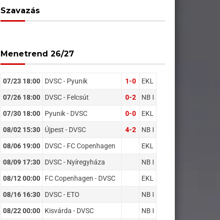
Szavazás
Menetrend 26/27
07/23 18:00
DVSC - Pyunik
1-0
EKL
07/26 18:00
DVSC - Felcsút
0-2
NB I
07/30 18:00
Pyunik - DVSC
0-0
EKL
08/02 15:30
Újpest - DVSC
4-2
NB I
08/06 19:00
DVSC - FC Copenhagen
EKL
08/09 17:30
DVSC - Nyíregyháza
NB I
08/12 00:00
FC Copenhagen - DVSC
EKL
08/16 16:30
DVSC - ETO
NB I
08/22 00:00
Kisvárda - DVSC
NB I