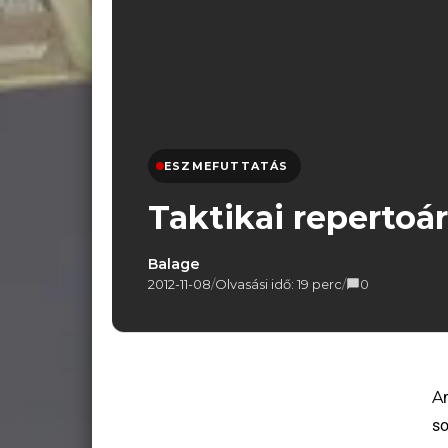
ESZMEFUTTATÁS
Taktikai repertoár
Balage
2012-11-08
/
Olvasási idő: 19 perc
/
0
Amióta csak létezik ez a csodás, labdarúgás nevű játék,
so