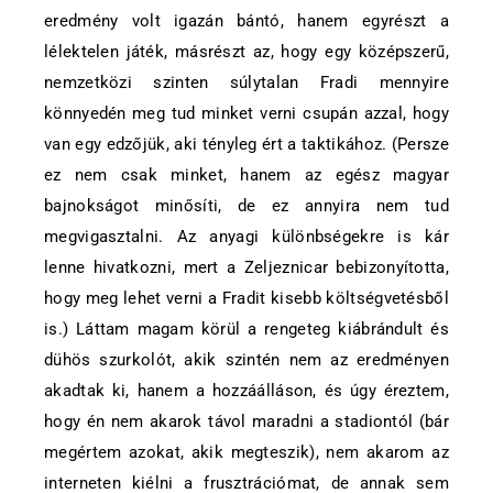
eredmény volt igazán bántó, hanem egyrészt a
lélektelen játék, másrészt az, hogy egy középszerű,
nemzetközi szinten súlytalan Fradi mennyire
könnyedén meg tud minket verni csupán azzal, hogy
van egy edzőjük, aki tényleg ért a taktikához. (Persze
ez nem csak minket, hanem az egész magyar
bajnokságot minősíti, de ez annyira nem tud
megvigasztalni. Az anyagi különbségekre is kár
lenne hivatkozni, mert a Zeljeznicar bebizonyította,
hogy meg lehet verni a Fradit kisebb költségvetésből
is.) Láttam magam körül a rengeteg kiábrándult és
dühös szurkolót, akik szintén nem az eredményen
akadtak ki, hanem a hozzáálláson, és úgy éreztem,
hogy én nem akarok távol maradni a stadiontól (bár
megértem azokat, akik megteszik), nem akarom az
interneten kiélni a frusztrációmat, de annak sem