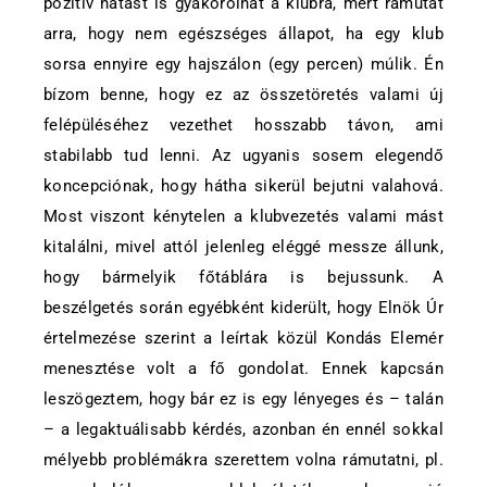
pozitív hatást is gyakorolhat a klubra, mert rámutat
arra, hogy nem egészséges állapot, ha egy klub
sorsa ennyire egy hajszálon (egy percen) múlik. Én
bízom benne, hogy ez az összetöretés valami új
felépüléséhez vezethet hosszabb távon, ami
stabilabb tud lenni. Az ugyanis sosem elegendő
koncepciónak, hogy hátha sikerül bejutni valahová.
Most viszont kénytelen a klubvezetés valami mást
kitalálni, mivel attól jelenleg eléggé messze állunk,
hogy bármelyik főtáblára is bejussunk. A
beszélgetés során egyébként kiderült, hogy Elnök Úr
értelmezése szerint a leírtak közül Kondás Elemér
menesztése volt a fő gondolat. Ennek kapcsán
leszögeztem, hogy bár ez is egy lényeges és – talán
– a legaktuálisabb kérdés, azonban én ennél sokkal
mélyebb problémákra szerettem volna rámutatni, pl.