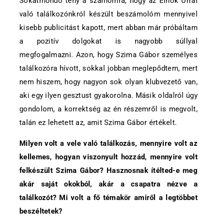
Sokatmondó tény a számomra, hogy az Elnök Úrral
való találkozónkról készült beszámolóm mennyivel
kisebb publicitást kapott, mert abban már próbáltam
a pozitív dolgokat is nagyobb súllyal
megfogalmazni. Azon, hogy Szima Gábor személyes
találkozóra hívott, sokkal jobban meglepődtem, mert
nem hiszem, hogy nagyon sok olyan klubvezető van,
aki egy ilyen gesztust gyakorolna. Másik oldalról úgy
gondolom, a korrektség az én részemről is megvolt,
talán ez lehetett az, amit Szima Gábor értékelt.
Milyen volt a vele való találkozás, mennyire volt az
kellemes, hogyan viszonyult hozzád, mennyire volt
felkészült Szima Gábor? Hasznosnak ítélted-e meg
akár saját okokból, akár a csapatra nézve a
találkozót? Mi volt a fő témakör amiről a legtöbbet
beszéltetek?