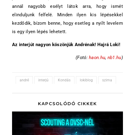
annál nagyobb esélyt látok arra, hogy ismét
elinduljunk felfelé. Minden ilyen kis lépésekkel
kezdődik, bízom benne, hogy esetleg a nyílt levelem
is egy ilyen lépés lehetett.
Az interjút nagyon köszönjük Andrénak! Hajrá Loki!
(Fotó:
haon.hu
,
nb1.hu
)
andré
interjú
Kondás
lokiblog
szima
KAPCSOLÓDÓ CIKKEK