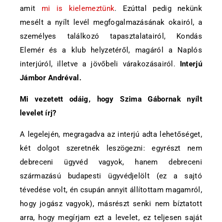
amit
mi is kielemeztünk
. Ezúttal pedig nekünk
mesélt a nyílt levél megfogalmazásának okairól, a
személyes találkozó tapasztalatairól, Kondás
Elemér és a klub helyzetéről, magáról a Naplós
interjúról, illetve a jövőbeli várakozásairól.
Interjú
Jámbor Andréval.
Mi vezetett odáig, hogy Szima Gábornak nyílt
levelet írj?
A legelején, megragadva az interjú adta lehetőséget,
két dolgot szeretnék leszögezni: egyrészt nem
debreceni ügyvéd vagyok, hanem debreceni
származású budapesti ügyvédjelölt (ez a sajtó
tévedése volt, én csupán annyit állítottam magamról,
hogy jogász vagyok), másrészt senki nem bíztatott
arra, hogy megírjam ezt a levelet, ez teljesen saját