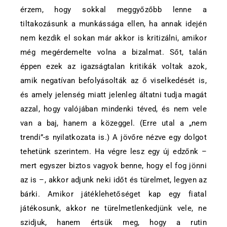
érzem, hogy sokkal meggyőzőbb lenne a
tiltakozásunk a munkássága ellen, ha annak idején
nem kezdik el sokan már akkor is kritizálni, amikor
még megérdemelte volna a bizalmat. Sőt, talán
éppen ezek az igazságtalan kritikák voltak azok,
amik negatívan befolyásolták az ő viselkedését is,
és amely jelenség miatt jelenleg áltatni tudja magát
azzal, hogy valójában mindenki téved, és nem vele
van a baj, hanem a közeggel. (Erre utal a „nem
trendi”-s nyilatkozata is.) A jövőre nézve egy dolgot
tehetünk szerintem. Ha végre lesz egy új edzőnk –
mert egyszer biztos vagyok benne, hogy el fog jönni
az is –, akkor adjunk neki időt és türelmet, legyen az
bárki. Amikor játéklehetőséget kap egy fiatal
játékosunk, akkor ne türelmetlenkedjünk vele, ne
szidjuk, hanem értsük meg, hogy a rutin