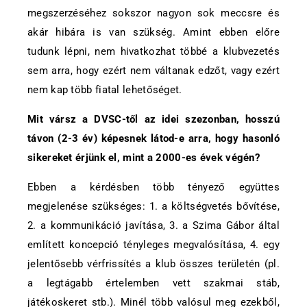
megszerzéséhez sokszor nagyon sok meccsre és
akár hibára is van szükség. Amint ebben előre
tudunk lépni, nem hivatkozhat többé a klubvezetés
sem arra, hogy ezért nem váltanak edzőt, vagy ezért
nem kap több fiatal lehetőséget.
Mit vársz a DVSC-től az idei szezonban, hosszú
távon (2-3 év) képesnek látod-e arra, hogy hasonló
sikereket érjünk el, mint a 2000-es évek végén?
Ebben a kérdésben több tényező együttes
megjelenése szükséges: 1. a költségvetés bővítése,
2. a kommunikáció javítása, 3. a Szima Gábor által
említett koncepció tényleges megvalósítása, 4. egy
jelentősebb vérfrissítés a klub összes területén (pl.
a legtágabb értelemben vett szakmai stáb,
játékoskeret stb.). Minél több valósul meg ezekből,