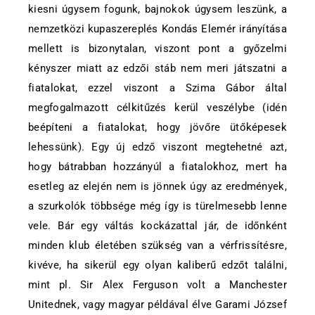
kiesni úgysem fogunk, bajnokok úgysem leszünk, a
nemzetközi kupaszereplés Kondás Elemér irányítása
mellett is bizonytalan, viszont pont a győzelmi
kényszer miatt az edzői stáb nem meri játszatni a
fiatalokat, ezzel viszont a Szima Gábor által
megfogalmazott célkitűzés kerül veszélybe (idén
beépíteni a fiatalokat, hogy jövőre ütőképesek
lehessünk). Egy új edző viszont megtehetné azt,
hogy bátrabban hozzányúl a fiatalokhoz, mert ha
esetleg az elején nem is jönnek úgy az eredmények,
a szurkolók többsége még így is türelmesebb lenne
vele. Bár egy váltás kockázattal jár, de időnként
minden klub életében szükség van a vérfrissítésre,
kivéve, ha sikerül egy olyan kaliberű edzőt találni,
mint pl. Sir Alex Ferguson volt a Manchester
Unitednek, vagy magyar példával élve Garami József