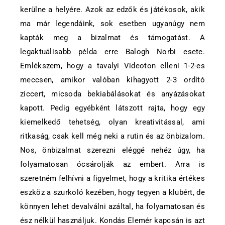
kerülne a helyére. Azok az edzők és játékosok, akik
ma már legendáink, sok esetben ugyanúgy nem
kapták meg a bizalmat és támogatást. A
legaktuálisabb példa erre Balogh Norbi esete.
Emlékszem, hogy a tavalyi Videoton elleni 1-2-es
meccsen, amikor valóban kihagyott 2-3 ordító
ziccert, micsoda bekiabálásokat és anyázásokat
kapott. Pedig egyébként látszott rajta, hogy egy
kiemelkedő tehetség, olyan kreativitással, ami
ritkaság, csak kell még neki a rutin és az önbizalom.
Nos, önbizalmat szerezni eléggé nehéz úgy, ha
folyamatosan ócsárolják az embert. Arra is
szeretném felhívni a figyelmet, hogy a kritika értékes
eszköz a szurkoló kezében, hogy tegyen a klubért, de
könnyen lehet devalválni azáltal, ha folyamatosan és
ész nélkül használjuk. Kondás Elemér kapcsán is azt