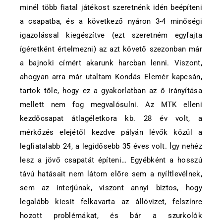
minél több fiatal játékost szeretnénk idén beépíteni
a csapatba, és a következő nyáron 3-4 minőségi
igazolással kiegészítve (ezt szeretném egyfajta
ígéretként értelmezni) az azt követő szezonban már
a bajnoki címért akarunk harcban lenni. Viszont,
ahogyan arra már utaltam Kondás Elemér kapcsán,
tartok tőle, hogy ez a gyakorlatban az ő irányítása
mellett nem fog megvalósulni. Az MTK elleni
kezdőcsapat átlagéletkora kb. 28 év volt, a
mérkőzés elejétől kezdve pályán lévők közül a
legfiatalabb 24, a legidősebb 35 éves volt. Így nehéz
lesz a jövő csapatát építeni… Egyébként a hosszú
távú hatásait nem látom előre sem a nyíltlevélnek,
sem az interjúnak, viszont annyi biztos, hogy
legalább kicsit felkavarta az állóvizet, felszínre
hozott problémákat, és bár a szurkolók