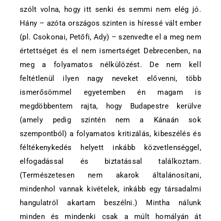
szólt volna, hogy itt senki és semmi nem elég jó.
Hány – azóta országos szinten is híressé vált ember
(pl. Csokonai, Petőfi, Ady) – szenvedte el a meg nem
értettséget és el nem ismertséget Debrecenben, na
meg a folyamatos nélkülözést. De nem kell
feltétlenül ilyen nagy neveket elővenni, több
ismerősömmel egyetemben én magam is
megdöbbentem rajta, hogy Budapestre kerülve
(amely pedig szintén nem a Kánaán sok
szempontból) a folyamatos kritizálás, kibeszélés és
féltékenykedés helyett inkább közvetlenséggel,
elfogadással és biztatással találkoztam.
(Természetesen nem akarok általánosítani,
mindenhol vannak kivételek, inkább egy társadalmi
hangulatról akartam beszélni.) Mintha nálunk
minden és mindenki csak a múlt homályán át