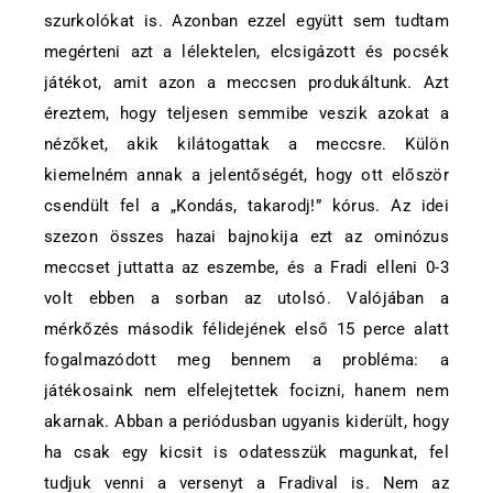
szurkolókat is. Azonban ezzel együtt sem tudtam
megérteni azt a lélektelen, elcsigázott és pocsék
játékot, amit azon a meccsen produkáltunk. Azt
éreztem, hogy teljesen semmibe veszik azokat a
nézőket, akik kilátogattak a meccsre. Külön
kiemelném annak a jelentőségét, hogy ott először
csendült fel a „Kondás, takarodj!” kórus. Az idei
szezon összes hazai bajnokija ezt az ominózus
meccset juttatta az eszembe, és a Fradi elleni 0-3
volt ebben a sorban az utolsó. Valójában a
mérkőzés második félidejének első 15 perce alatt
fogalmazódott meg bennem a probléma: a
játékosaink nem elfelejtettek focizni, hanem nem
akarnak. Abban a periódusban ugyanis kiderült, hogy
ha csak egy kicsit is odatesszük magunkat, fel
tudjuk venni a versenyt a Fradival is. Nem az