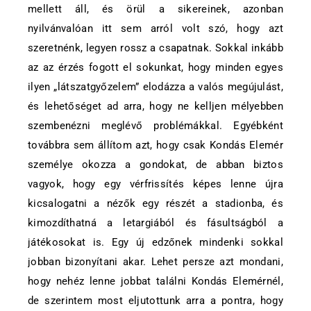
mellett áll, és örül a sikereinek, azonban
nyilvánvalóan itt sem arról volt szó, hogy azt
szeretnénk, legyen rossz a csapatnak. Sokkal inkább
az az érzés fogott el sokunkat, hogy minden egyes
ilyen „látszatgyőzelem” elodázza a valós megújulást,
és lehetőséget ad arra, hogy ne kelljen mélyebben
szembenézni meglévő problémákkal. Egyébként
továbbra sem állítom azt, hogy csak Kondás Elemér
személye okozza a gondokat, de abban biztos
vagyok, hogy egy vérfrissítés képes lenne újra
kicsalogatni a nézők egy részét a stadionba, és
kimozdíthatná a letargiából és fásultságból a
játékosokat is. Egy új edzőnek mindenki sokkal
jobban bizonyítani akar. Lehet persze azt mondani,
hogy nehéz lenne jobbat találni Kondás Elemérnél,
de szerintem most eljutottunk arra a pontra, hogy