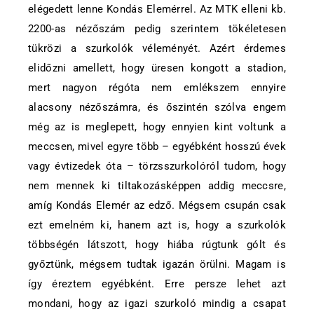
elégedett lenne Kondás Elemérrel. Az MTK elleni kb.
2200-as nézőszám pedig szerintem tökéletesen
tükrözi a szurkolók véleményét. Azért érdemes
elidőzni amellett, hogy üresen kongott a stadion,
mert nagyon régóta nem emlékszem ennyire
alacsony nézőszámra, és őszintén szólva engem
még az is meglepett, hogy ennyien kint voltunk a
meccsen, mivel egyre több – egyébként hosszú évek
vagy évtizedek óta – törzsszurkolóról tudom, hogy
nem mennek ki tiltakozásképpen addig meccsre,
amíg Kondás Elemér az edző. Mégsem csupán csak
ezt emelném ki, hanem azt is, hogy a szurkolók
többségén látszott, hogy hiába rúgtunk gólt és
győztünk, mégsem tudtak igazán örülni. Magam is
így éreztem egyébként. Erre persze lehet azt
mondani, hogy az igazi szurkoló mindig a csapat