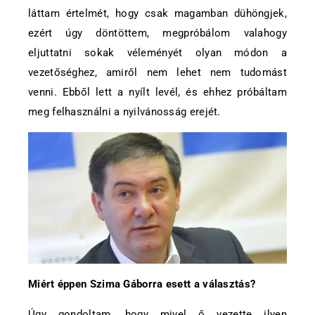
láttam értelmét, hogy csak magamban dühöngjek,
ezért úgy döntöttem, megpróbálom valahogy
eljuttatni sokak véleményét olyan módon a
vezetőséghez, amiről nem lehet nem tudomást
venni. Ebből lett a nyílt levél, és ehhez próbáltam
meg felhasználni a nyilvánosság erejét.
Miért éppen Szima Gáborra esett a választás?
Úgy gondoltam, hogy mivel ő vezette ilyen