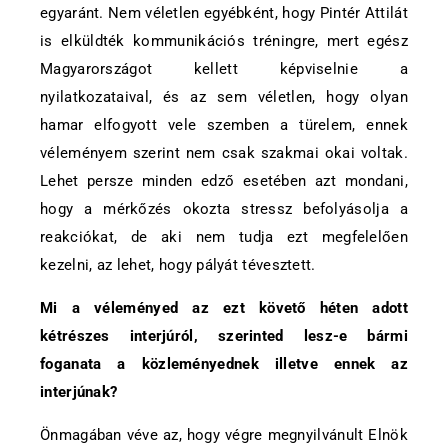
egyaránt. Nem véletlen egyébként, hogy Pintér Attilát
is elküldték kommunikációs tréningre, mert egész
Magyarországot kellett képviselnie a
nyilatkozataival, és az sem véletlen, hogy olyan
hamar elfogyott vele szemben a türelem, ennek
véleményem szerint nem csak szakmai okai voltak.
Lehet persze minden edző esetében azt mondani,
hogy a mérkőzés okozta stressz befolyásolja a
reakciókat, de aki nem tudja ezt megfelelően
kezelni, az lehet, hogy pályát tévesztett.
Mi a véleményed az ezt követő héten adott
kétrészes interjúról, szerinted lesz-e bármi
foganata a közleményednek illetve ennek az
interjúnak?
Önmagában véve az, hogy végre megnyilvánult Elnök