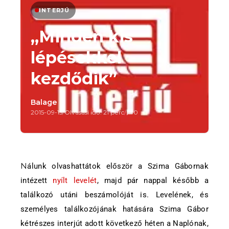
INTERJÚ
„Minden kis
lépésekkel
kezdődik”
Balage
2015-09-15
/
Olvasási idő: 21 perc
/
0
Nálunk olvashattátok először a Szima Gábornak
intézett
nyílt levelét
, majd pár nappal később a
találkozó utáni beszámolóját is. Levelének, és
személyes találkozójának hatására Szima Gábor
kétrészes interjút adott következő héten a Naplónak,