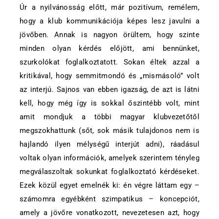
Úr a nyilvánosság előtt, már pozitívum, remélem,
hogy a klub kommunikációja képes lesz javulni a
jövőben. Annak is nagyon örültem, hogy szinte
minden olyan kérdés előjött, ami bennünket,
szurkolókat foglalkoztatott. Sokan éltek azzal a
kritikával, hogy semmitmondó és „mismásoló” volt
az interjú. Sajnos van ebben igazság, de azt is látni
kell, hogy még így is sokkal őszintébb volt, mint
amit mondjuk a többi magyar klubvezetőtől
megszokhattunk (sőt, sok másik tulajdonos nem is
hajlandó ilyen mélységű interjút adni), ráadásul
voltak olyan információk, amelyek szerintem tényleg
megválaszoltak sokunkat foglalkoztató kérdéseket.
Ezek közül egyet emelnék ki: én végre láttam egy –
számomra egyébként szimpatikus – koncepciót,
amely a jövőre vonatkozott, nevezetesen azt, hogy