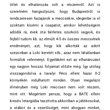
ötlet és elhatározás volt a részemről. Azt is
szeretném hangsúlyozni, hogy Budapestről is
rendszeresen hazajárok a meccsekre, idegenbe is el
szoktam kísérni a csapatot, amikor lehetőségem
adódik rá, évek óta bérletes szurkoló vagyok, és
fejből tudom kb. az elmúlt 4-5 év összes meccsének
eredményét, azt, hogy kik alkották az adott
szezonban a Loki keretét stb., azaz nem látatlanban
formálok véleményt. Egyébként ezt az elhatározást
egy nagyon hosszú folyamat előzte meg. Így utólag
visszagondolva a tavalyi Pécs elleni hazai 0-2
környékén indulhatott minden. Olyan megalázó
élményben még Loki meccsen nem volt részem,
mint ott. Megértem persze, hogy a BATE elleni
kiesés letargiába taszította akkoriban a játékosokat,
a stábot és a vezetőséget, mint ahogyan minket,