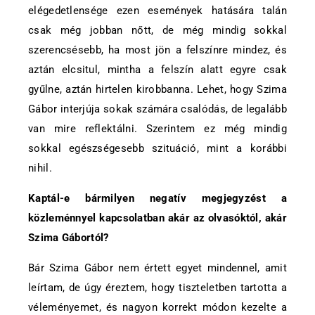
elégedetlensége ezen események hatására talán
csak még jobban nőtt, de még mindig sokkal
szerencsésebb, ha most jön a felszínre mindez, és
aztán elcsitul, mintha a felszín alatt egyre csak
gyűlne, aztán hirtelen kirobbanna. Lehet, hogy Szima
Gábor interjúja sokak számára csalódás, de legalább
van mire reflektálni. Szerintem ez még mindig
sokkal egészségesebb szituáció, mint a korábbi
nihil.
Kaptál-e bármilyen negatív megjegyzést a
közleménnyel kapcsolatban akár az olvasóktól, akár
Szima Gábortól?
Bár Szima Gábor nem értett egyet mindennel, amit
leírtam, de úgy éreztem, hogy tiszteletben tartotta a
véleményemet, és nagyon korrekt módon kezelte a