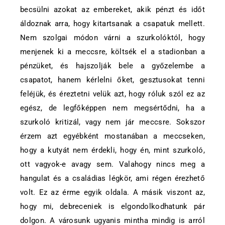
becsülni azokat az embereket, akik pénzt és időt
áldoznak arra, hogy kitartsanak a csapatuk mellett.
Nem szolgai módon várni a szurkolóktól, hogy
menjenek ki a meccsre, költsék el a stadionban a
pénzüket, és hajszolják bele a győzelembe a
csapatot, hanem kérlelni őket, gesztusokat tenni
feléjük, és éreztetni velük azt, hogy róluk szól ez az
egész, de legfőképpen nem megsértődni, ha a
szurkoló kritizál, vagy nem jár meccsre. Sokszor
érzem azt egyébként mostanában a meccseken,
hogy a kutyát nem érdekli, hogy én, mint szurkoló,
ott vagyok-e avagy sem. Valahogy nincs meg a
hangulat és a családias légkör, ami régen érezhető
volt. Ez az érme egyik oldala. A másik viszont az,
hogy mi, debreceniek is elgondolkodhatunk pár
dolgon. A városunk ugyanis mintha mindig is arról