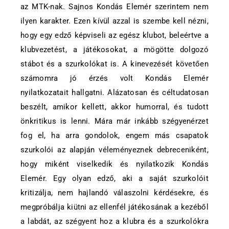
az MTK-nak. Sajnos Kondás Elemér szerintem nem
ilyen karakter. Ezen kívül azzal is szembe kell nézni,
hogy egy edző képviseli az egész klubot, beleértve a
klubvezetést, a játékosokat, a mögötte dolgozó
stábot és a szurkolókat is. A kinevezését követően
számomra jó érzés volt Kondás Elemér
nyilatkozatait hallgatni. Alázatosan és céltudatosan
beszélt, amikor kellett, akkor humorral, és tudott
önkritikus is lenni. Mára már inkább szégyenérzet
fog el, ha arra gondolok, engem más csapatok
szurkolói az alapján véleményeznek debreceniként,
hogy miként viselkedik és nyilatkozik Kondás
Elemér. Egy olyan edző, aki a saját szurkolóit
kritizálja, nem hajlandó válaszolni kérdésekre, és
megpróbálja kiütni az ellenfél játékosának a kezéből
a labdát, az szégyent hoz a klubra és a szurkolókra