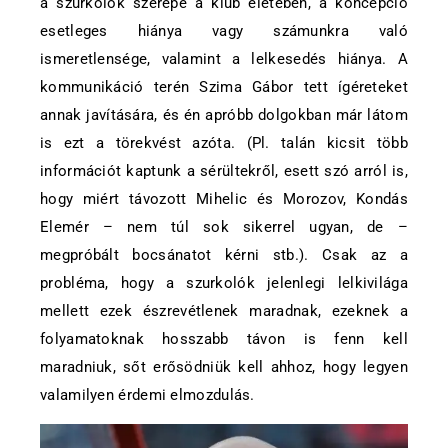
a szurkolók szerepe a klub életében, a koncepció
esetleges hiánya vagy számunkra való
ismeretlensége, valamint a lelkesedés hiánya. A
kommunikáció terén Szima Gábor tett ígéreteket
annak javítására, és én apróbb dolgokban már látom
is ezt a törekvést azóta. (Pl. talán kicsit több
információt kaptunk a sérültekről, esett szó arról is,
hogy miért távozott Mihelic és Morozov, Kondás
Elemér – nem túl sok sikerrel ugyan, de –
megpróbált bocsánatot kérni stb.). Csak az a
probléma, hogy a szurkolók jelenlegi lelkivilága
mellett ezek észrevétlenek maradnak, ezeknek a
folyamatoknak hosszabb távon is fenn kell
maradniuk, sőt erősödniük kell ahhoz, hogy legyen
valamilyen érdemi elmozdulás.