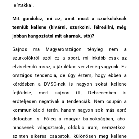
leírtakkal.
Mit gondolsz, mi az, amit most a szurkolóknak
tenniük kellene (kivárni, szurkolni, félreállni, még
jobban hangoztatni mit akarnak, stb)?
Sajnos ma Magyarországon tényleg nem a
szurkolókról szól ez a sport, mi inkább csak az
elviselendő rossz, a járulékos veszteség vagyunk. Ez
országos tendencia, de úgy érzem, hogy ebben a
kérdésben a DVSC-nek is nagyon sokat kellene
fejlődnie, mert sajnos itt, Debrecenben is
erőteljesen negatívak a tendenciák. Nem csupán a
kommunikáció terén, hanem nagyon sok más apró
dologban is. Főleg a magyar bajnokságban, ahol
nincsenek világsztárok, öldöklő iram, nemzetközi
szinten sikeres csapatok, különösen meg kellene