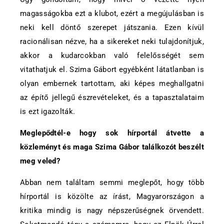
magasságokba ezt a klubot, ezért a megújulásban is
neki kell döntő szerepet játszania. Ezen kívül
racionálisan nézve, ha a sikereket neki tulajdonítjuk,
akkor a kudarcokban való felelősségét sem
vitathatjuk el. Szima Gábort egyébként látatlanban is
olyan embernek tartottam, aki képes meghallgatni
az építő jellegű észrevételeket, és a tapasztalataim
is ezt igazolták.
Meglepődtél-e hogy sok hírportál átvette a
közleményt és maga Szima Gábor találkozót beszélt
meg veled?
Abban nem találtam semmi meglepőt, hogy több
hírportál is közölte az írást, Magyarországon a
kritika mindig is nagy népszerűségnek örvendett.