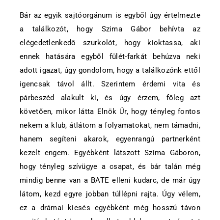
Bár az egyik sajtóorgánum is egyből úgy értelmezte
a találkozót, hogy Szima Gábor behívta az
elégedetlenkedő szurkolót, hogy kioktassa, aki
ennek hatására egyből fülét-farkát behúzva neki
adott igazat, úgy gondolom, hogy a találkozónk ettől
igencsak távol állt. Szerintem érdemi vita és
párbeszéd alakult ki, és úgy érzem, főleg azt
követően, mikor látta Elnök Úr, hogy tényleg fontos
nekem a klub, átlátom a folyamatokat, nem támadni,
hanem segíteni akarok, egyenrangú partnerként
kezelt engem. Egyébként látszott Szima Gáboron,
hogy tényleg szívügye a csapat, és bár talán még
mindig benne van a BATE elleni kudarc, de már úgy
látom, kezd egyre jobban túllépni rajta. Úgy vélem,
ez a drámai kiesés egyébként még hosszú távon