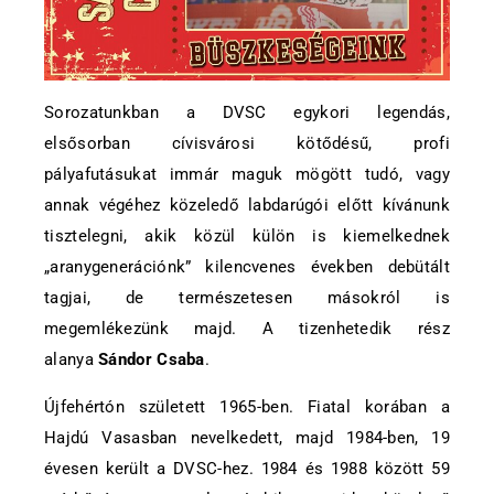
Sorozatunkban a DVSC egykori legendás,
elsősorban cívisvárosi kötődésű, profi
pályafutásukat immár maguk mögött tudó, vagy
annak végéhez közeledő labdarúgói előtt kívánunk
tisztelegni, akik közül külön is kiemelkednek
„aranygenerációnk” kilencvenes években debütált
tagjai, de természetesen másokról is
megemlékezünk majd. A tizenhetedik rész
alanya
Sándor Csaba
.
Újfehértón született 1965-ben. Fiatal korában a
Hajdú Vasasban nevelkedett, majd 1984-ben, 19
évesen került a DVSC-hez. 1984 és 1988 között 59