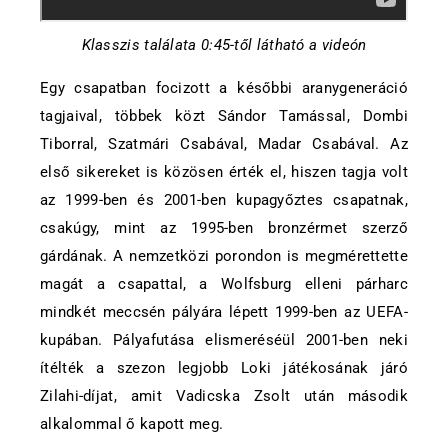
Klasszis találata 0:45-től látható a videón
Egy csapatban focizott a későbbi aranygeneráció
tagjaival, többek közt Sándor Tamással, Dombi
Tiborral, Szatmári Csabával, Madar Csabával. Az
első sikereket is közösen érték el, hiszen tagja volt
az 1999-ben és 2001-ben kupagyőztes csapatnak,
csakúgy, mint az 1995-ben bronzérmet szerző
gárdának. A nemzetközi porondon is megmérettette
magát a csapattal, a Wolfsburg elleni párharc
mindkét meccsén pályára lépett 1999-ben az UEFA-
kupában. Pályafutása elismeréséül 2001-ben neki
ítélték a szezon legjobb Loki játékosának járó
Zilahi-díjat, amit Vadicska Zsolt után második
alkalommal ő kapott meg.