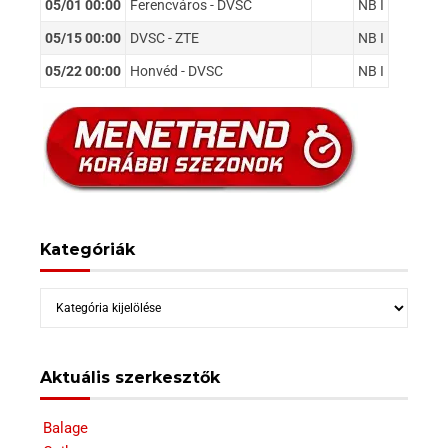
05/01 00:00
Ferencváros - DVSC
NB I
05/15 00:00
DVSC - ZTE
NB I
05/22 00:00
Honvéd - DVSC
NB I
Kategóriák
Kategóriák
Aktuális szerkesztők
Balage