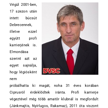
Végül 2001-ben,
17 szezon után
intett búcsút
Debrecennek,
illetve ezzel
együtt profi
karrierjének is.
Elmondása
szerint azt az
egyet sajnálja,
hogy légiósként
nem
próbálhatta ki magát, noha 31 éves korában
Ciprusról érdeklődtek iránta. Profi karrierje
végeztével még több amatőr klubnál is megfordult
(Jánkmajtis, Nyírlugos, Rakamaz), 2011 óta viszont