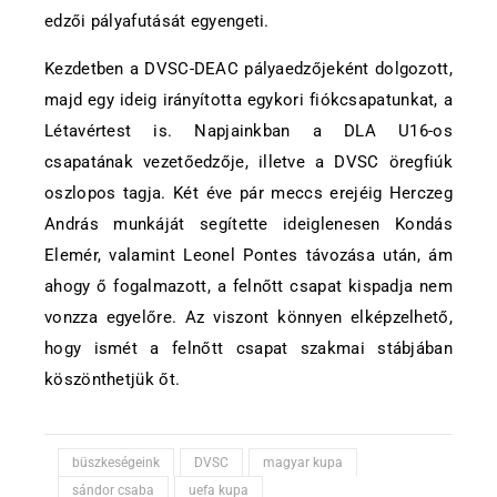
edzői pályafutását egyengeti.
Kezdetben a DVSC-DEAC pályaedzőjeként dolgozott,
majd egy ideig irányította egykori fiókcsapatunkat, a
Létavértest is. Napjainkban a DLA U16-os
csapatának vezetőedzője, illetve a DVSC öregfiúk
oszlopos tagja. Két éve pár meccs erejéig Herczeg
András munkáját segítette ideiglenesen Kondás
Elemér, valamint Leonel Pontes távozása után, ám
ahogy ő fogalmazott, a felnőtt csapat kispadja nem
vonzza egyelőre. Az viszont könnyen elképzelhető,
hogy ismét a felnőtt csapat szakmai stábjában
köszönthetjük őt.
büszkeségeink
DVSC
magyar kupa
sándor csaba
uefa kupa