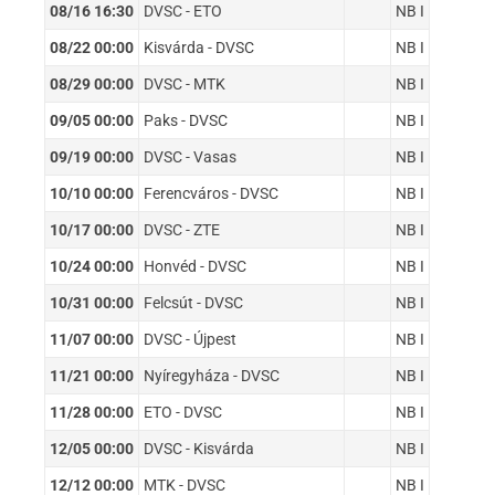
08/16 16:30
DVSC - ETO
NB I
08/22 00:00
Kisvárda - DVSC
NB I
08/29 00:00
DVSC - MTK
NB I
09/05 00:00
Paks - DVSC
NB I
09/19 00:00
DVSC - Vasas
NB I
10/10 00:00
Ferencváros - DVSC
NB I
10/17 00:00
DVSC - ZTE
NB I
10/24 00:00
Honvéd - DVSC
NB I
10/31 00:00
Felcsút - DVSC
NB I
11/07 00:00
DVSC - Újpest
NB I
11/21 00:00
Nyíregyháza - DVSC
NB I
11/28 00:00
ETO - DVSC
NB I
12/05 00:00
DVSC - Kisvárda
NB I
12/12 00:00
MTK - DVSC
NB I