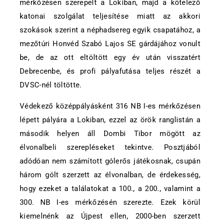
mérkőzésen szerepelt a Lokiban, majd a kötelező
katonai szolgálat teljesítése miatt az akkori
szokások szerint a néphadsereg egyik csapatához, a
mezőtúri Honvéd Szabó Lajos SE gárdájához vonult
be, de az ott eltöltött egy év után visszatért
Debrecenbe, és profi pályafutása teljes részét a
DVSC-nél töltötte.
Védekező középpályásként 316 NB I-es mérkőzésen
lépett pályára a Lokiban, ezzel az örök ranglistán a
második helyen áll Dombi Tibor mögött az
élvonalbeli szerepléseket tekintve. Posztjából
adódóan nem számított gólerős játékosnak, csupán
három gólt szerzett az élvonalban, de érdekesség,
hogy ezeket a találatokat a 100., a 200., valamint a
300. NB I-es mérkőzésén szerezte. Ezek körül
kiemelnénk az Újpest ellen, 2000-ben szerzett