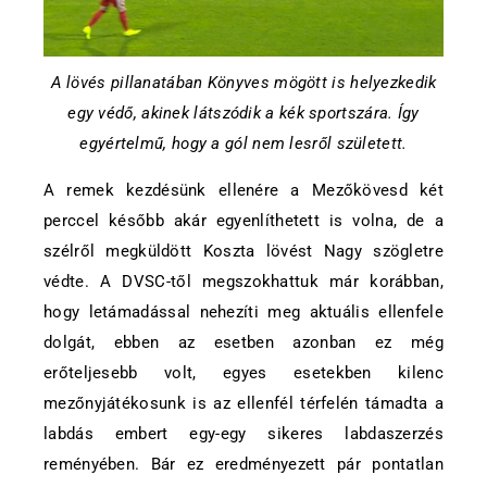
A lövés pillanatában Könyves mögött is helyezkedik
egy védő, akinek látszódik a kék sportszára. Így
egyértelmű, hogy a gól nem lesről született.
A remek kezdésünk ellenére a Mezőkövesd két
perccel később akár egyenlíthetett is volna, de a
szélről megküldött Koszta lövést Nagy szögletre
védte. A DVSC-től megszokhattuk már korábban,
hogy letámadással nehezíti meg aktuális ellenfele
dolgát, ebben az esetben azonban ez még
erőteljesebb volt, egyes esetekben kilenc
mezőnyjátékosunk is az ellenfél térfelén támadta a
labdás embert egy-egy sikeres labdaszerzés
reményében. Bár ez eredményezett pár pontatlan