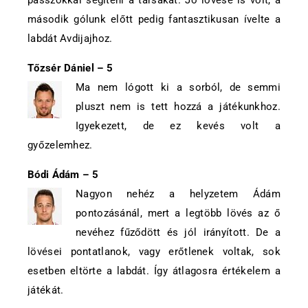
passzokkal segíteni a társakat. Jó lövése is volt, a
második gólunk előtt pedig fantasztikusan ívelte a
labdát Avdijajhoz.
Tőzsér Dániel – 5
Ma nem lógott ki a sorból, de semmi
pluszt nem is tett hozzá a játékunkhoz.
Igyekezett, de ez kevés volt a
győzelemhez.
Bódi Ádám – 5
Nagyon nehéz a helyzetem Ádám
pontozásánál, mert a legtöbb lövés az ő
nevéhez fűződött és jól irányított. De a
lövései pontatlanok, vagy erőtlenek voltak, sok
esetben eltörte a labdát. Így átlagosra értékelem a
játékát.