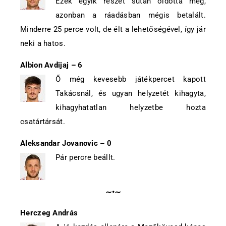
Ezek egyik részét sután oldotta meg,
azonban a ráadásban mégis betalált.
Minderre 25 perce volt, de élt a lehetőségével, így jár
neki a hatos.
Albion Avdijaj – 6
Ő még kevesebb játékpercet kapott
Takácsnál, és ugyan helyzetét kihagyta,
kihagyhatatlan helyzetbe hozta
csatártársát.
Aleksandar Jovanovic – 0
Pár percre beállt.
.
∼•∼
Herczeg András