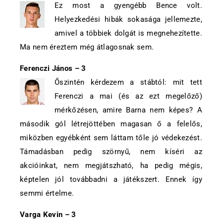
Ez most a gyengébb Bence volt.
Helyezkedési hibák sokasága jellemezte,
amivel a többiek dolgát is megnehezítette.
Ma nem éreztem még átlagosnak sem.
Ferenczi János – 3
Őszintén kérdezem a stábtól: mit tett
Ferenczi a mai (és az ezt megelőző)
mérkőzésen, amire Barna nem képes? A
második gól létrejöttében magasan ő a felelős,
miközben egyébként sem láttam tőle jó védekezést.
Támadásban pedig szörnyű, nem kíséri az
akcióinkat, nem megjátszható, ha pedig mégis,
képtelen jól továbbadni a játékszert. Ennek így
semmi értelme.
Varga Kevin –
3