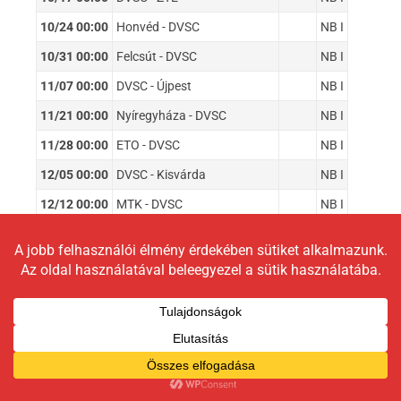
10/24 00:00
Honvéd - DVSC
NB I
10/31 00:00
Felcsút - DVSC
NB I
11/07 00:00
DVSC - Újpest
NB I
11/21 00:00
Nyíregyháza - DVSC
NB I
11/28 00:00
ETO - DVSC
NB I
12/05 00:00
DVSC - Kisvárda
NB I
12/12 00:00
MTK - DVSC
NB I
12/19 00:00
DVSC - Paks
NB I
01/30 00:00
Vasas - DVSC
NB I
02/06 00:00
DVSC - Ferencváros
NB I
02/13 00:00
ZTE - DVSC
NB I
02/20 00:00
DVSC - Honvéd
NB I
02/27 00:00
DVSC - Felcsút
NB I