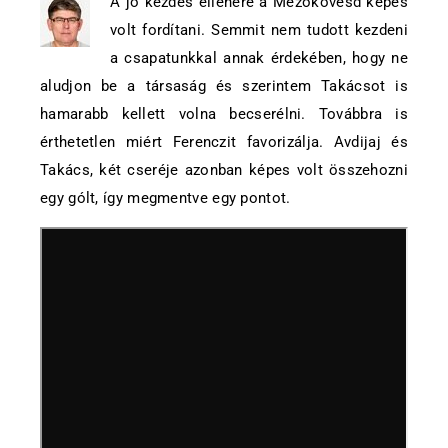
A jó kezdés ellenére a Mezőkövesd képes
volt fordítani. Semmit nem tudott kezdeni
a csapatunkkal annak érdekében, hogy ne
aludjon be a társaság és szerintem Takácsot is
hamarabb kellett volna becserélni. Továbbra is
érthetetlen miért Ferenczit favorizálja. Avdijaj és
Takács, két cseréje azonban képes volt összehozni
egy gólt, így megmentve egy pontot.