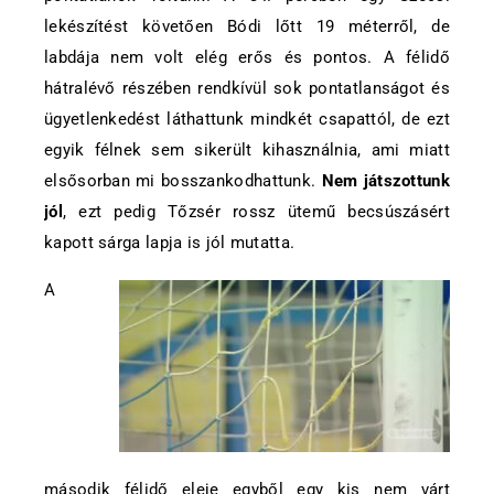
lekészítést követően Bódi lőtt 19 méterről, de
labdája nem volt elég erős és pontos. A félidő
hátralévő részében rendkívül sok pontatlanságot és
ügyetlenkedést láthattunk mindkét csapattól, de ezt
egyik félnek sem sikerült kihasználnia, ami miatt
elsősorban mi bosszankodhattunk.
Nem játszottunk
jól
, ezt pedig Tőzsér rossz ütemű becsúszásért
kapott sárga lapja is jól mutatta.
A
második félidő eleje egyből egy kis nem várt