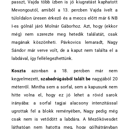
passzt, Vajda több ízben is jó kiugratást kaphatott
Mevongoutól, amiből a 13. percben Vajda ívelt a
túloldalon üresen érkező és a meccs előtt már 6 NB
I-es gólnál járó Molnár Gáborhoz. Azt, hogy (ekkor
még) nem szerezte meg hetedik találatát, csak
magának köszönheti. Pávkovics lemaradt, Nagy
Sándor már verve volt, de a kaput nem találta el a
labdával, így fellélegezhettünk.
Koszta
azonban a 18. percben már nem
kegyelmezett,
szabadrúgásból talált be
nagyjából 20
méterről. Mintha sem a sorfal, sem a kapusunk nem
hitte volna el, hogy ez jó lehet a rövid sarok
irányába: a sorfal tagjai alacsony intenzitással
ugrottak fel a blokk reményében, Nagy pedig még
csak nem is vetődött a labdára. A Mezőkövesdet
láthatóan nem hatotta meg, hogy gólhátrányban