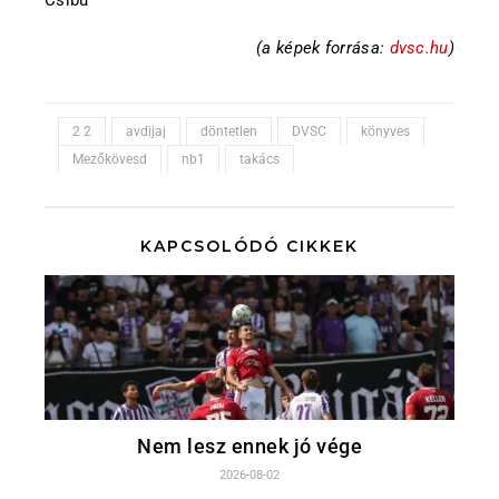
(a képek forrása:
dvsc.hu
)
2 2
avdijaj
döntetlen
DVSC
könyves
Mezőkövesd
nb1
takács
KAPCSOLÓDÓ CIKKEK
Nem lesz ennek jó vége
2026-08-02