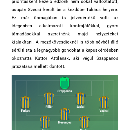
prioritásként kezelő edzőnk nem sokat változtatott,
csupán Szécsi került be a kezdőbe Takács helyére.
Ez már önmagában is jelzésértékű volt: az
idegenben alkalmazott kontrajátékkal, gyors
támadásokkal szeretnénk majd helyzeteket
kialakítani. A mezőkövesdieknél is több névből álló
sérültlista a legnagyobb gondokat a kapuskérdésben
okozhatta Kuttor Attilának, aki végül Szappanos
játszatása mellett döntött.