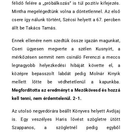
félidő felére a „próbálkozás” is túl pozitív kifejezés.
Mintha megelégedtünk volna a döntetlennel. Az első
csere így nálunk történt, Szécsi helyett a 67. percben
állt be Takács Tamás.
Ennek ellenére nem szedtük össze igazán magunkat,
Cseri ügyesen megverte a szélen Kusnyírt, a
mérkőzésen semmit nem csináló Ferenczi a meccs
legnagyobb helyezkedési hibáját követte el, a
középre bepasszolt labdát pedig Molnár Kinyik
mellett lőtte be védhetetlenül a kapunkba.
Megfordította az eredményt a Mezőkövesd és hozzá
kell tenni, nem érdemtelenül. 2-1.
Az utolsó negyedórára beállt Könyves helyett Avdijaj
is. Egy veszélyes Haris lövést szögletre ütött
Szappanos, a szögletnél pedig egyből