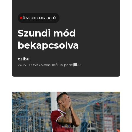
ÖSSZEFOGLALÓ
Szundi mód
bekapcsolva
csibu
2018-11-03
/
Olvasási idő: 14 perc
/
22