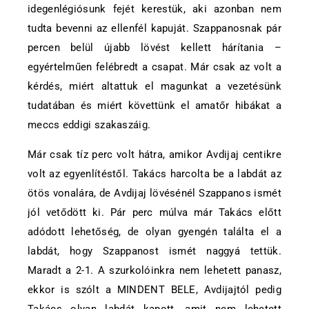
idegenlégiósunk fejét kerestük, aki azonban nem
tudta bevenni az ellenfél kapuját. Szappanosnak pár
percen belül újabb lövést kellett hárítania –
egyértelműen felébredt a csapat. Már csak az volt a
kérdés, miért altattuk el magunkat a vezetésünk
tudatában és miért követtünk el amatőr hibákat a
meccs eddigi szakaszáig.
Már csak tíz perc volt hátra, amikor Avdijaj centikre
volt az egyenlítéstől. Takács harcolta be a labdát az
ötös vonalára, de Avdijaj lövésénél Szappanos ismét
jól vetődött ki. Pár perc múlva már Takács előtt
adódott lehetőség, de olyan gyengén találta el a
labdát, hogy Szappanost ismét naggyá tettük.
Maradt a 2-1. A szurkolóinkra nem lehetett panasz,
ekkor is szólt a MINDENT BELE, Avdijajtól pedig
Takács olyan labdát kapott, amit nem lehetett