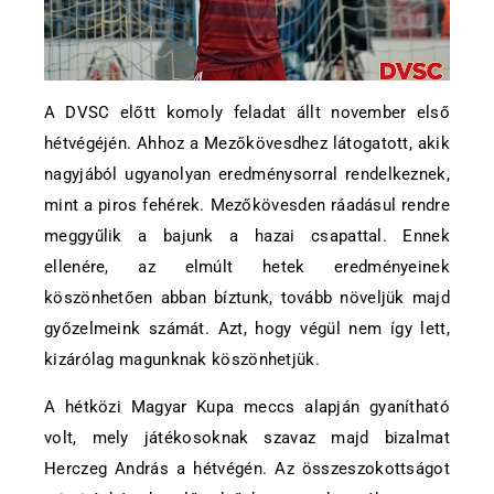
A DVSC előtt komoly feladat állt november első
hétvégéjén. Ahhoz a Mezőkövesdhez látogatott, akik
nagyjából ugyanolyan eredménysorral rendelkeznek,
mint a piros fehérek. Mezőkövesden ráadásul rendre
meggyűlik a bajunk a hazai csapattal. Ennek
ellenére, az elmúlt hetek eredményeinek
köszönhetően abban bíztunk, tovább növeljük majd
győzelmeink számát. Azt, hogy végül nem így lett,
kizárólag magunknak köszönhetjük.
A hétközi Magyar Kupa meccs alapján gyanítható
volt, mely játékosoknak szavaz majd bizalmat
Herczeg András a hétvégén. Az összeszokottságot