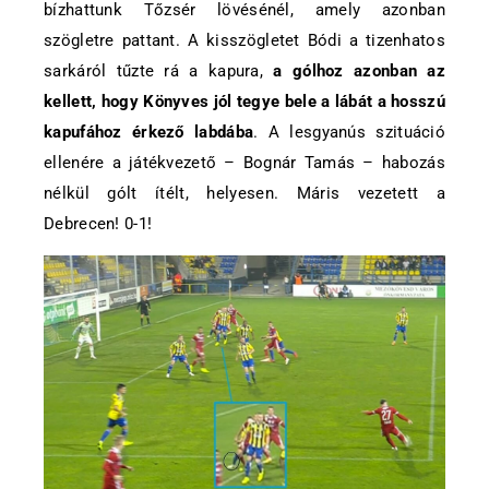
bízhattunk Tőzsér lövésénél, amely azonban
szögletre pattant. A kisszögletet Bódi a tizenhatos
sarkáról tűzte rá a kapura,
a gólhoz azonban az
kellett, hogy Könyves jól tegye bele a lábát a hosszú
kapufához érkező labdába
. A lesgyanús szituáció
ellenére a játékvezető – Bognár Tamás – habozás
nélkül gólt ítélt, helyesen. Máris vezetett a
Debrecen! 0-1!