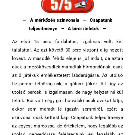
— A mérkőzés színvonala – Csapatunk
teljesítménye – A bírói ítéletek —
Az első 15 perc fordulatos, izgalmas volt, két
találattal. Az azt követő 30 perc viszont alig hozott
lövést. A második félidő eleje is jól indult, de aztán
csak a mezőkövesdiek maradtak hírmondónak, csak
az ő játékuk emlékeztetett labdarúgásra. Az utolsó
tíz percre felpörögtünk, a gólunk jókor jött, így az
utolsó percek is izgalmasan, de nagy helyzet nélkül
teltek. Bár volt négy gól, ha valaki csak azokat látja,
akkor sem maradt le igazán semmiről, ezért a
színvonal csak kettest kap. Csapatunk teljesítménye
az egyest mardossa, de értékelem, hogy legalább az
utolsó negyedórára felébredtünk és legalább az