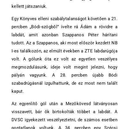
kellett játszaniuk.
Egy Könyves elleni szabálytalanságot követően a 21.
percben „Bódi-szögből” ívelte rá Ádám a rövidre a
labdát, amit azonban Szappanos Péter hárítani
tudott. Az a Szappanos, aki most először kezdett NB
I-es találkozón, az elmúlt években a ZTE labdarúgója
volt. A gólunk óta ez volt az egyetlen veszélyes
megmozdulásunk, ideje volt megint jelezni, hogy
pályán vagyunk. A 28. percben újabb Bódi
szabadrúgásnál izgulhattunk, de ez most nem talált
kaput.
Az egyenlítő gól után a Mezőkövesd látványosan
visszavett, bár ők birtokolták többet a labdát. A
DVSC igyekezett veszélyeztetni, de számos esetben
pontatlanok voltunk. A 34. percben egy Szécsi