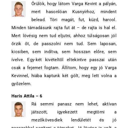
Örülök, hogy látom Varga Kevint a pályán,
mert hasonlóan Kusnyírhoz, mindent
belead. Töri magát, fut, küzd, harcol.
Minden támadásunk rajta fut át – de rajta is hal el.
Mert lövésig nem tud eljutni, ahhoz túlságosan jól
őrzik őt, de passzolni nem tud. Sem laposan,
kicsiben, sem indítva, sem hosszan előre, sem
ívelve. Egy-két kivételtől eltekintve passzai után
csak a fejemet fogtam. Állítom, hogy egy jó Varga
Kevinnel, hiába kaptunk két gólt, meg lett volna a
győzelem.
H
aris Attila – 6
Rá semmi panasz nem lehet, aktívan
játszott, igyekezett megtörni a
mezőkövesdiek lendületét és jó