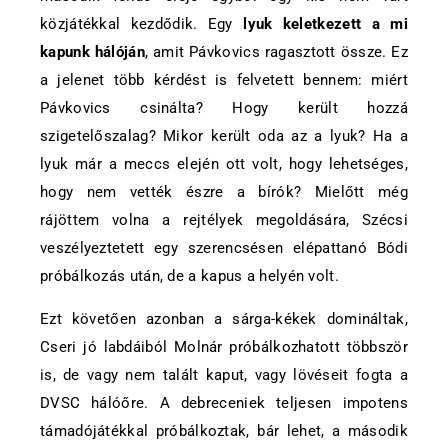
közjátékkal kezdődik. Egy
lyuk keletkezett a mi
kapunk hálóján
, amit Pávkovics ragasztott össze. Ez
a jelenet több kérdést is felvetett bennem: miért
Pávkovics csinálta? Hogy került hozzá
szigetelőszalag? Mikor került oda az a lyuk? Ha a
lyuk már a meccs elején ott volt, hogy lehetséges,
hogy nem vették észre a bírók? Mielőtt még
rájöttem volna a rejtélyek megoldására, Szécsi
veszélyeztetett egy szerencsésen elépattanó Bódi
próbálkozás után, de a kapus a helyén volt.
Ezt követően azonban a sárga-kékek domináltak,
Cseri jó labdáiból Molnár próbálkozhatott többször
is, de vagy nem talált kaput, vagy lövéseit fogta a
DVSC hálóőre. A debreceniek teljesen impotens
támadójátékkal próbálkoztak, bár lehet, a második