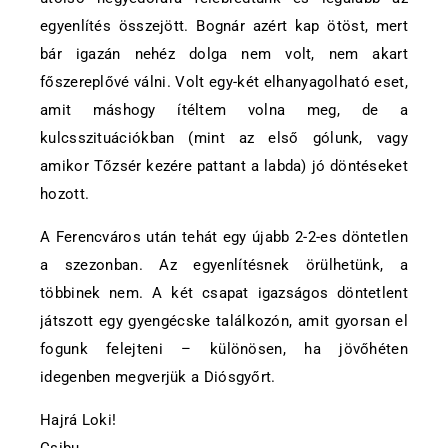
egyenlítés összejött. Bognár azért kap ötöst, mert
bár igazán nehéz dolga nem volt, nem akart
főszereplővé válni. Volt egy-két elhanyagolható eset,
amit máshogy ítéltem volna meg, de a
kulcsszituációkban (mint az első gólunk, vagy
amikor Tőzsér kezére pattant a labda) jó döntéseket
hozott.
A Ferencváros után tehát egy újabb 2-2-es döntetlen
a szezonban. Az egyenlítésnek örülhetünk, a
többinek nem. A két csapat igazságos döntetlent
játszott egy gyengécske találkozón, amit gyorsan el
fogunk felejteni – különösen, ha jövőhéten
idegenben megverjük a Diósgyőrt.
Hajrá Loki!
Csibu