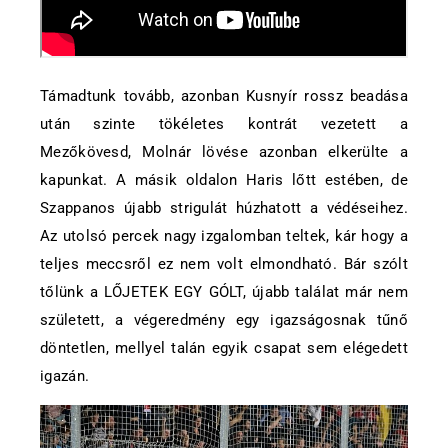
Támadtunk tovább, azonban Kusnyír rossz beadása
után szinte tökéletes kontrát vezetett a
Mezőkövesd, Molnár lövése azonban elkerülte a
kapunkat. A másik oldalon Haris lőtt estében, de
Szappanos újabb strigulát húzhatott a védéseihez.
Az utolsó percek nagy izgalomban teltek, kár hogy a
teljes meccsről ez nem volt elmondható. Bár szólt
tőlünk a LŐJETEK EGY GÓLT, újabb találat már nem
született, a végeredmény egy igazságosnak tűnő
döntetlen, mellyel talán egyik csapat sem elégedett
igazán.