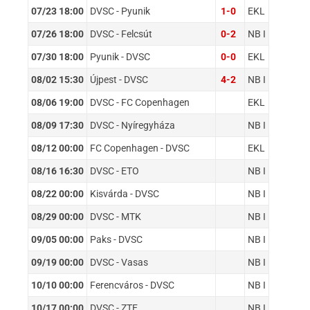
07/23 18:00
DVSC - Pyunik
1-0
EKL
07/26 18:00
DVSC - Felcsút
0-2
NB I
07/30 18:00
Pyunik - DVSC
0-0
EKL
08/02 15:30
Újpest - DVSC
4-2
NB I
08/06 19:00
DVSC - FC Copenhagen
EKL
08/09 17:30
DVSC - Nyíregyháza
NB I
08/12 00:00
FC Copenhagen - DVSC
EKL
08/16 16:30
DVSC - ETO
NB I
08/22 00:00
Kisvárda - DVSC
NB I
08/29 00:00
DVSC - MTK
NB I
09/05 00:00
Paks - DVSC
NB I
09/19 00:00
DVSC - Vasas
NB I
10/10 00:00
Ferencváros - DVSC
NB I
10/17 00:00
DVSC - ZTE
NB I