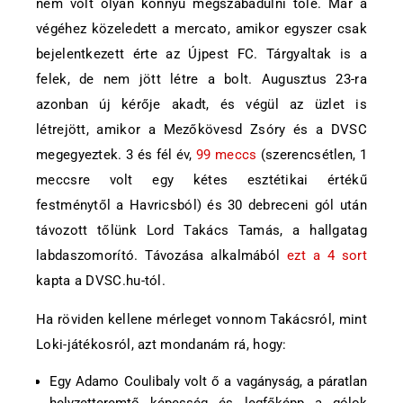
nem volt olyan könnyű megszabadulni tőle. Már a
végéhez közeledett a mercato, amikor egyszer csak
bejelentkezett érte az Újpest FC. Tárgyaltak is a
felek, de nem jött létre a bolt. Augusztus 23-ra
azonban új kérője akadt, és végül az üzlet is
létrejött, amikor a Mezőkövesd Zsóry és a DVSC
megegyeztek. 3 és fél év,
99 meccs
(szerencsétlen, 1
meccsre volt egy kétes esztétikai értékű
festménytől a Havricsból) és 30 debreceni gól után
távozott tőlünk Lord Takács Tamás, a hallgatag
labdaszomorító. Távozása alkalmából
ezt a 4 sort
kapta a DVSC.hu-tól.
Ha röviden kellene mérleget vonnom Takácsról, mint
Loki-játékosról, azt mondanám rá, hogy:
Egy Adamo Coulibaly volt ő a vagányság, a páratlan
helyzetteremtő képesség és legfőképp a gólok