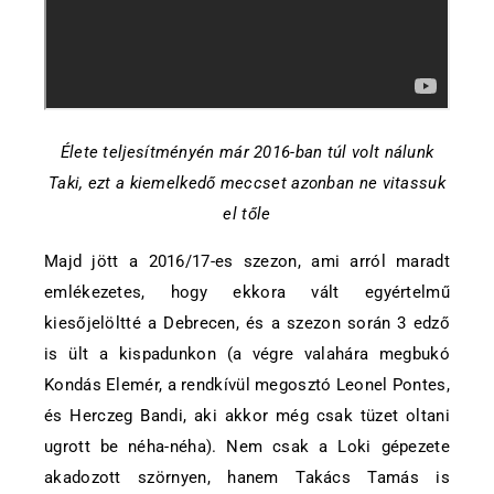
Élete teljesítményén már 2016-ban túl volt nálunk
Taki, ezt a kiemelkedő meccset azonban ne vitassuk
el tőle
Majd jött a 2016/17-es szezon, ami arról maradt
emlékezetes, hogy ekkora vált egyértelmű
kiesőjelöltté a Debrecen, és a szezon során 3 edző
is ült a kispadunkon (a végre valahára megbukó
Kondás Elemér, a rendkívül megosztó Leonel Pontes,
és Herczeg Bandi, aki akkor még csak tüzet oltani
ugrott be néha-néha). Nem csak a Loki gépezete
akadozott szörnyen, hanem Takács Tamás is