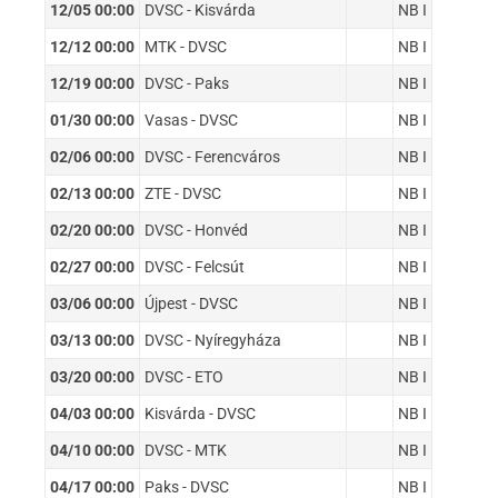
12/05 00:00
DVSC - Kisvárda
NB I
12/12 00:00
MTK - DVSC
NB I
12/19 00:00
DVSC - Paks
NB I
01/30 00:00
Vasas - DVSC
NB I
02/06 00:00
DVSC - Ferencváros
NB I
02/13 00:00
ZTE - DVSC
NB I
02/20 00:00
DVSC - Honvéd
NB I
02/27 00:00
DVSC - Felcsút
NB I
03/06 00:00
Újpest - DVSC
NB I
03/13 00:00
DVSC - Nyíregyháza
NB I
03/20 00:00
DVSC - ETO
NB I
04/03 00:00
Kisvárda - DVSC
NB I
04/10 00:00
DVSC - MTK
NB I
04/17 00:00
Paks - DVSC
NB I