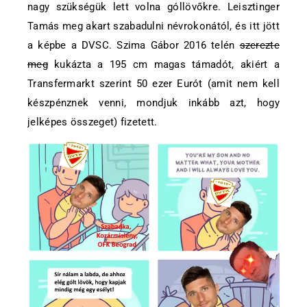
nagy szükségük lett volna góllövőkre. Leisztinger
Tamás meg akart szabadulni névrokonától, és itt jött
a képbe a DVSC. Szima Gábor 2016 telén
szerezte
meg
kukázta a 195 cm magas támadót, akiért a
Transfermarkt szerint 50 ezer Eurót (amit nem kell
készpénznek venni, mondjuk inkább azt, hogy
jelképes összeget) fizetett.