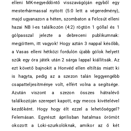
elleni MK-negyeddöntő visszavágóján egyből egy
mesterhármassal nyitott (5:0 lett a végeredmény),
majd ugyanazon a héten, szombaton a Felcsút elleni
hazai NB I-es találkozón (4:2) rögtön 1 góllal és 1
gólpasszal jelezte a debreceni publikumnak:
megjöttem, itt vagyok! Hogy aztán 3 nappal később,
a Vasas elleni hétközi fordulón újabb gólok helyett
szűk egy óra játék után 2 sárga lappal kiállítsák. Az
ezt követő bajnokit a Honvéd ellen eltiltás miatt ki
is hagyta, pedig az a szezon talán leggyengébb
csapatteljesítménye volt, elfért volna a segítsége.
Azután viszont a szezon összes hátralévő
találkozóján szerepet kapott, egy meccs kivételével
kezdőként. Hogy hogy élt ezzel a lehetőséggel?
Felemásan. Egyrészt áprilisban hatalmas örömöt
okozott a Loki-szurkolóknak, amikor az ő két