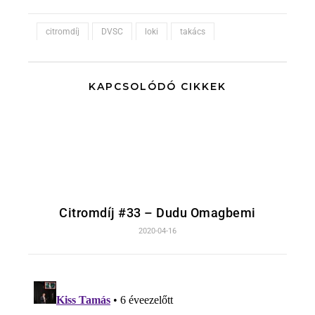
citromdíj
DVSC
loki
takács
KAPCSOLÓDÓ CIKKEK
Citromdíj #33 – Dudu Omagbemi
2020-04-16