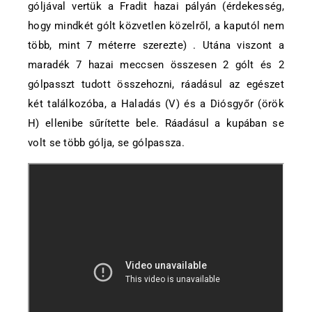
góljával vertük a Fradit hazai pályán (érdekesség,
hogy mindkét gólt közvetlen közelről, a kaputól nem
több, mint 7 méterre szerezte) . Utána viszont a
maradék 7 hazai meccsen összesen 2 gólt és 2
gólpasszt tudott összehozni, ráadásul az egészet
két találkozóba, a Haladás (V) és a Diósgyőr (örök
H) ellenibe sűrítette bele. Ráadásul a kupában se
volt se több gólja, se gólpassza.