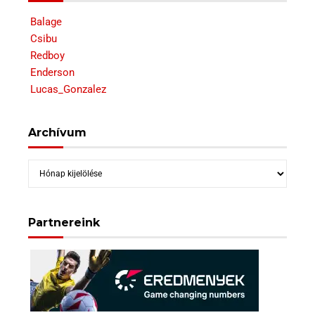
Balage
Csibu
Redboy
Enderson
Lucas_Gonzalez
Archívum
Archívum
Partnereink