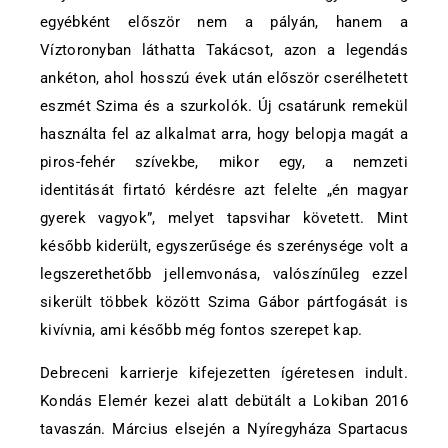
egyébként először nem a pályán, hanem a
Víztoronyban láthatta Takácsot, azon a legendás
ankéton, ahol hosszú évek után először cserélhetett
eszmét Szima és a szurkolók. Új csatárunk remekül
használta fel az alkalmat arra, hogy belopja magát a
piros-fehér szívekbe, mikor egy, a nemzeti
identitását firtató kérdésre azt felelte „én magyar
gyerek vagyok”, melyet tapsvihar követett. Mint
később kiderült, egyszerűsége és szerénysége volt a
legszerethetőbb jellemvonása, valószínűleg ezzel
sikerült többek között Szima Gábor pártfogását is
kivívnia, ami később még fontos szerepet kap.
Debreceni karrierje kifejezetten ígéretesen indult.
Kondás Elemér kezei alatt debütált a Lokiban 2016
tavaszán. Március elsején a Nyíregyháza Spartacus