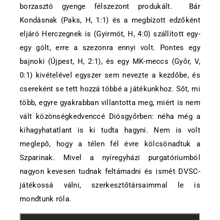
borzasztó gyenge félszezont produkált. Bár
Kondásnak (Paks, H, 1:1) és a megbízott edzőként
eljáró Herczegnek is (Gyirmót, H, 4:0) szállított egy-
egy gólt, erre a szezonra ennyi volt. Pontes egy
bajnoki (Újpest, H, 2:1), és egy MK-meccs (Győr, V,
0:1) kivételével egyszer sem nevezte a kezdőbe, és
csereként se tett hozzá többé a játékunkhoz. Sőt, mi
több, egyre gyakrabban villantotta meg, miért is nem
vált közönségkedvenccé Diósgyőrben: néha még a
kihagyhatatlant is ki tudta hagyni. Nem is volt
meglepő, hogy a télen fél évre kölcsönadtuk a
Szparinak. Mivel a nyíregyházi purgatóriumból
nagyon kevesen tudnak feltámadni és ismét DVSC-
játékossá válni, szerkesztőtársaimmal le is
mondtunk róla.