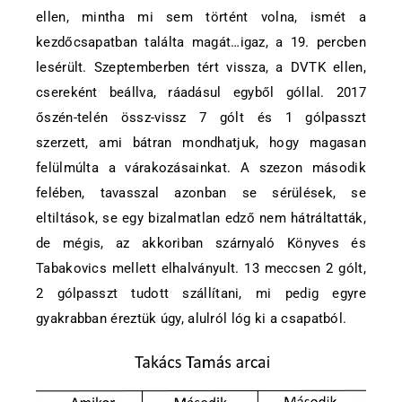
ellen, mintha mi sem történt volna, ismét a
kezdőcsapatban találta magát…igaz, a 19. percben
lesérült. Szeptemberben tért vissza, a DVTK ellen,
csereként beállva, ráadásul egyből góllal. 2017
őszén-telén össz-vissz 7 gólt és 1 gólpasszt
szerzett, ami bátran mondhatjuk, hogy magasan
felülmúlta a várakozásainkat. A szezon második
felében, tavasszal azonban se sérülések, se
eltiltások, se egy bizalmatlan edző nem hátráltatták,
de mégis, az akkoriban szárnyaló Könyves és
Tabakovics mellett elhalványult. 13 meccsen 2 gólt,
2 gólpasszt tudott szállítani, mi pedig egyre
gyakrabban éreztük úgy, alulról lóg ki a csapatból.