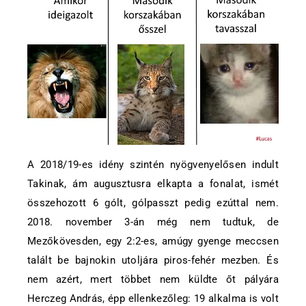
A 2018/19-es idény szintén nyögvenyelősen indult
Takinak, ám augusztusra elkapta a fonalat, ismét
összehozott 6 gólt, gólpasszt pedig ezúttal nem.
2018. november 3-án még nem tudtuk, de
Mezőkövesden, egy 2:2-es, amúgy gyenge meccsen
talált be bajnokin utoljára piros-fehér mezben. És
nem azért, mert többet nem küldte őt pályára
Herczeg András, épp ellenkezőleg: 19 alkalma is volt