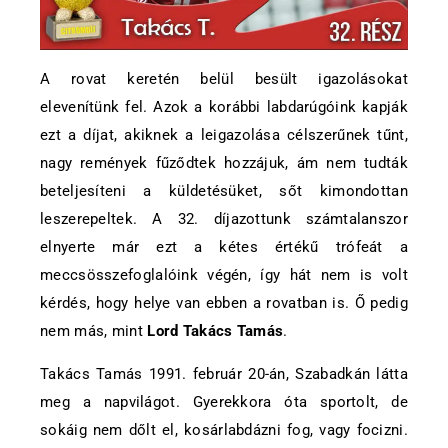
A rovat keretén belül besült igazolásokat
elevenítünk fel. Azok a korábbi labdarúgóink kapják
ezt a díjat, akiknek a leigazolása célszerűnek tűnt,
nagy remények fűződtek hozzájuk, ám nem tudták
beteljesíteni a küldetésüket, sőt kimondottan
leszerepeltek. A 32. díjazottunk számtalanszor
elnyerte már ezt a kétes értékű trófeát a
meccsösszefoglalóink végén, így hát nem is volt
kérdés, hogy helye van ebben a rovatban is. Ő pedig
nem más, mint
Lord Takács Tamás
.
Takács Tamás 1991. február 20-án, Szabadkán látta
meg a napvilágot. Gyerekkora óta sportolt, de
sokáig nem dőlt el, kosárlabdázni fog, vagy focizni.