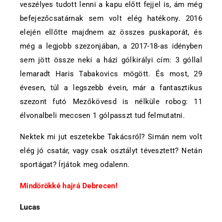
veszélyes tudott lenni a kapu előtt fejjel is, ám még
befejezőcsatárnak sem volt elég hatékony. 2016
elején ellőtte majdnem az összes puskaporát, és
még a legjobb szezonjában, a 2017-18-as idényben
sem jött össze neki a házi gólkirályi cím: 3 góllal
lemaradt Haris Tabakovics mögött. És most, 29
évesen, túl a legszebb évein, már a fantasztikus
szezont futó Mezőkövesd is nélküle robog: 11
élvonalbeli meccsen 1 gólpasszt tud felmutatni.
Nektek mi jut eszetekbe Takácsról? Simán nem volt
elég jó csatár, vagy csak osztályt tévesztett? Netán
sportágat? Írjátok meg odalenn.
Mindörökké hajrá Debrecen!
Lucas