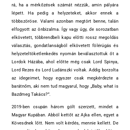
rá, ha a mérkőzések számát nézzük, amin pályára
lépett. Ha pedig a helyzeteket, akkor ennek a
többszöröse. Valami azonban megtört benne, talán
elfogyott az önbizalma. Így vagy úgy, de sorozatban
elkövetett, többrendbeli kapu előtti rossz megoldás
választás, gondatlanságból elkövetett fölérúgás és
helyzeteltöketlenkedés nyomán beválasztottuk őt a
Lordok Házába, ahol előtte még csak Lord Spinya,
Lord Rezes és Lord Ludánszki voltak. Addig borzolta
az idegeimet, hogy egyszer csak megkérdezte a
barátnőm, aki nem tud magyarul, hogy „Baby, what is
Bazdmeg Takács?”.
2019-ben csupán három gólt szerzett, mindet a
Magyar Kupában. Abból kettőt az Ajka ellen, egyet a
Kövesdnek lőtt. Nem volt kérdés, mennie kellett. De