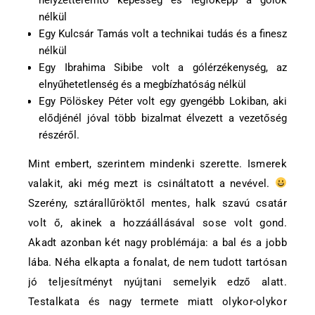
nélkül
Egy Kulcsár Tamás volt a technikai tudás és a finesz
nélkül
Egy Ibrahima Sibibe volt a gólérzékenység, az
elnyűhetetlenség és a megbízhatóság nélkül
Egy Pölöskey Péter volt egy gyengébb Lokiban, aki
elődjénél jóval több bizalmat élvezett a vezetőség
részéről.
Mint embert, szerintem mindenki szerette. Ismerek
valakit, aki még mezt is csináltatott a nevével.
Szerény, sztárallűröktől mentes, halk szavú csatár
volt ő, akinek a hozzáállásával sose volt gond.
Akadt azonban két nagy problémája: a bal és a jobb
lába. Néha elkapta a fonalat, de nem tudott tartósan
jó teljesítményt nyújtani semelyik edző alatt.
Testalkata és nagy termete miatt olykor-olykor