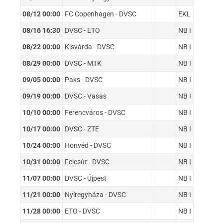
08/12 00:00
FC Copenhagen - DVSC
EKL
08/16 16:30
DVSC - ETO
NB I
08/22 00:00
Kisvárda - DVSC
NB I
08/29 00:00
DVSC - MTK
NB I
09/05 00:00
Paks - DVSC
NB I
09/19 00:00
DVSC - Vasas
NB I
10/10 00:00
Ferencváros - DVSC
NB I
10/17 00:00
DVSC - ZTE
NB I
10/24 00:00
Honvéd - DVSC
NB I
10/31 00:00
Felcsút - DVSC
NB I
11/07 00:00
DVSC - Újpest
NB I
11/21 00:00
Nyíregyháza - DVSC
NB I
11/28 00:00
ETO - DVSC
NB I