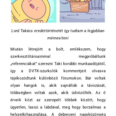
Lord Takács eredettörténetét így tudtam a legjobban
mémesíteni
Miután létrejött a bolt, emlékszem, hogy
szerkesztőtársaimmal megpróbáltunk
„referenciákat” szerezni Taki korábbi munkaadójától,
így a DVTK-szurkolók kommentjeit olvasva
tájékozódtunk különböző fórumokon. Bár voltak
olyan hangok is, akik sajnálták a távozását,
többségben voltak azok, akik üdvözölték. Az ő
érveik közt az szerepelt többek között, hogy
ügyetlen, lassú a labdával, meg hogy borzalmas a
helyzetkihasználása. A debreceni nagyközönség