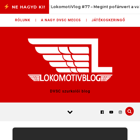
Skip to content
/33
LokomotiVlog #77 – Megint pofánvert a valóság
RÓLUNK |
A NAGY DVSC MECCS |
JÁTÉKOSKERINGŐ
DVSC szurkolói blog