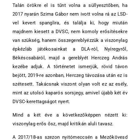
Talán örökre el is tűnt volna a süllyesztőben, ha
2017 nyarán Szima Gábor nem ivott volna rá az LSD-
vel kevert spanglira, és találja ki, hogy miután
majdnem kiesett a DVSC, nem komoly erősítésekre
van szükség, hanem összegereblyézzük a viszonylag
épkézláb játékosainkat a DLA-ról, Nyíregyről,
Békéscsabáról, majd a gereblyét Herczeg András
kezébe adjuk. A történetet ismerjük, rövid távon
bejött, 2019-re azonban, Herczeg távozása után ez is
szétesett. Takácsnak viszont olyan volt ez az esély,
mint az utolsó kaparós sorsjegy, amivel újabb két év
DVSC-kerettagságot nyert.
Mind a két éve a következőképpen nézett ki:
viszonylag erős ősz, majd kritikán aluli tavasz.
A 2017/18-as szezon nyitómeccsén a Mezőkövesd