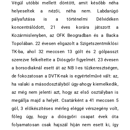
Végül utóbbi mellett döntött, amit később néha
helyeseltek a nézői, néha nem. Labdarúgó
pályafutása is a történelmi Délvidéken
koncentrálódott, 21 éves korára játszott a
Kozármislenyben, az OFK Beogradban és a Backa
Topolában. 22 évesen eligazolt a Szigetszentmiklósi
TK-ba, ahol 32 meccsen 13 gólt és 2 gólpasszt
szerezve felkeltette a Diósgyőr figyelmét. 23 évesen
a borsodiaknál esett át az NB I-es tűzkeresztségen,
de fokozatosan a DVTK-nak is egyértelművé vált: az,
ha valaki a másodosztályból úgy-ahogy kiemelkedik,
az még nem jelenti azt, hogy az első osztályban is
megállja majd a helyét. Csatárként a 41 meccsen 5
gól, 3 előkészítéses mérleg eléggé vérszegény volt,
főleg úgy, hogy a diósgyőri csapat évek óta
folyamatosan csak hajszál híján nem esett ki, így