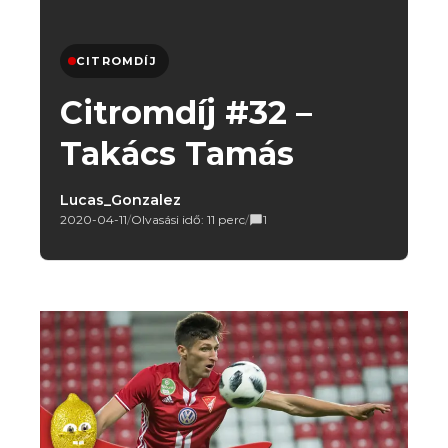
CITROMDÍJ
Citromdíj #32 –
Takács Tamás
Lucas_Gonzalez
2020-04-11
/
Olvasási idő: 11 perc
/
1