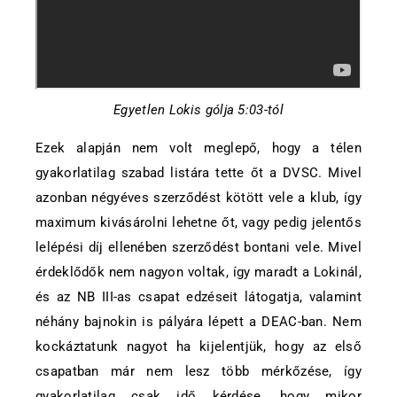
Egyetlen Lokis gólja 5:03-tól
Ezek alapján nem volt meglepő, hogy a télen
gyakorlatilag szabad listára tette őt a DVSC. Mivel
azonban négyéves szerződést kötött vele a klub, így
maximum kivásárolni lehetne őt, vagy pedig jelentős
lelépési díj ellenében szerződést bontani vele. Mivel
érdeklődők nem nagyon voltak, így maradt a Lokinál,
és az NB III-as csapat edzéseit látogatja, valamint
néhány bajnokin is pályára lépett a DEAC-ban. Nem
kockáztatunk nagyot ha kijelentjük, hogy az első
csapatban már nem lesz több mérkőzése, így
gyakorlatilag csak idő kérdése, hogy mikor