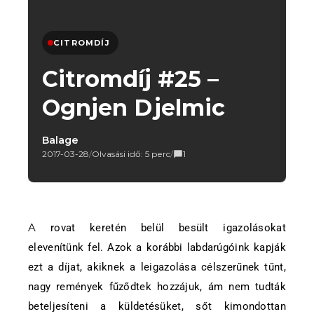
CITROMDÍJ
Citromdíj #25 –
Ognjen Djelmic
Balage
2017-03-28
/
Olvasási idő: 5 perc
/
1
A rovat keretén belül besült igazolásokat
elevenítünk fel. Azok a korábbi labdarúgóink kapják
ezt a díjat, akiknek a leigazolása célszerűnek tűnt,
nagy remények fűződtek hozzájuk, ám nem tudták
beteljesíteni a küldetésüket, sőt kimondottan