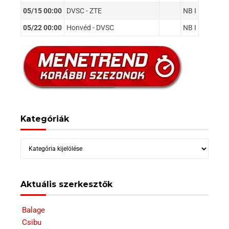
05/15 00:00
DVSC - ZTE
NB I
05/22 00:00
Honvéd - DVSC
NB I
Kategóriák
Kategóriák
Aktuális szerkesztők
Balage
Csibu