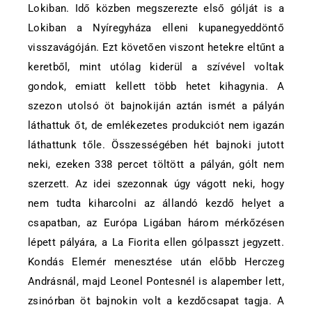
Lokiban. Idő közben megszerezte első gólját is a
Lokiban a Nyíregyháza elleni kupanegyeddöntő
visszavágóján. Ezt követően viszont hetekre eltűnt a
keretből, mint utólag kiderül a szívével voltak
gondok, emiatt kellett több hetet kihagynia. A
szezon utolsó öt bajnokiján aztán ismét a pályán
láthattuk őt, de emlékezetes produkciót nem igazán
láthattunk tőle. Összességében hét bajnoki jutott
neki, ezeken 338 percet töltött a pályán, gólt nem
szerzett. Az idei szezonnak úgy vágott neki, hogy
nem tudta kiharcolni az állandó kezdő helyet a
csapatban, az Európa Ligában három mérkőzésen
lépett pályára, a La Fiorita ellen gólpasszt jegyzett.
Kondás Elemér menesztése után előbb Herczeg
Andrásnál, majd Leonel Pontesnél is alapember lett,
zsinórban öt bajnokin volt a kezdőcsapat tagja. A