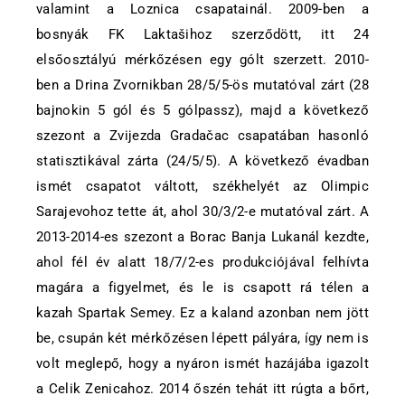
valamint a Loznica csapatainál. 2009-ben a
bosnyák FK Laktašihoz szerződött, itt 24
elsőosztályú mérkőzésen egy gólt szerzett. 2010-
ben a Drina Zvornikban 28/5/5-ös mutatóval zárt (28
bajnokin 5 gól és 5 gólpassz), majd a következő
szezont a Zvijezda Gradačac csapatában hasonló
statisztikával zárta (24/5/5). A következő évadban
ismét csapatot váltott, székhelyét az Olimpic
Sarajevohoz tette át, ahol 30/3/2-e mutatóval zárt. A
2013-2014-es szezont a Borac Banja Lukanál kezdte,
ahol fél év alatt 18/7/2-es produkciójával felhívta
magára a figyelmet, és le is csapott rá télen a
kazah Spartak Semey. Ez a kaland azonban nem jött
be, csupán két mérkőzésen lépett pályára, így nem is
volt meglepő, hogy a nyáron ismét hazájába igazolt
a Celik Zenicahoz. 2014 őszén tehát itt rúgta a bőrt,