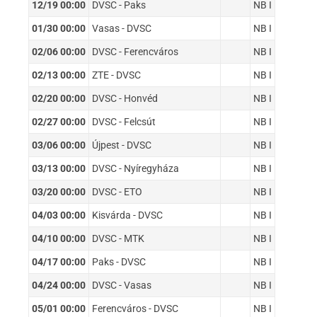
12/19 00:00
DVSC - Paks
NB I
01/30 00:00
Vasas - DVSC
NB I
02/06 00:00
DVSC - Ferencváros
NB I
02/13 00:00
ZTE - DVSC
NB I
02/20 00:00
DVSC - Honvéd
NB I
02/27 00:00
DVSC - Felcsút
NB I
03/06 00:00
Újpest - DVSC
NB I
03/13 00:00
DVSC - Nyíregyháza
NB I
03/20 00:00
DVSC - ETO
NB I
04/03 00:00
Kisvárda - DVSC
NB I
04/10 00:00
DVSC - MTK
NB I
04/17 00:00
Paks - DVSC
NB I
04/24 00:00
DVSC - Vasas
NB I
05/01 00:00
Ferencváros - DVSC
NB I