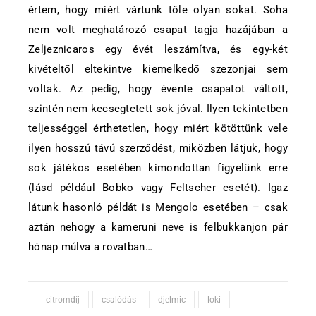
értem, hogy miért vártunk tőle olyan sokat. Soha
nem volt meghatározó csapat tagja hazájában a
Zeljeznicaros egy évét leszámítva, és egy-két
kivételtől eltekintve kiemelkedő szezonjai sem
voltak. Az pedig, hogy évente csapatot váltott,
szintén nem kecsegtetett sok jóval. Ilyen tekintetben
teljességgel érthetetlen, hogy miért kötöttünk vele
ilyen hosszú távú szerződést, miközben látjuk, hogy
sok játékos esetében kimondottan figyelünk erre
(lásd például Bobko vagy Feltscher esetét). Igaz
látunk hasonló példát is Mengolo esetében – csak
aztán nehogy a kameruni neve is felbukkanjon pár
hónap múlva a rovatban…
citromdíj
csalódás
djelmic
loki