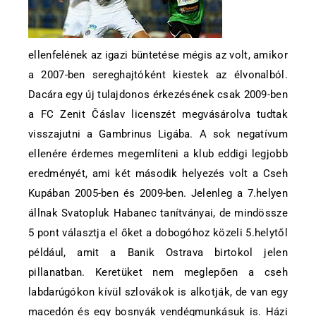
ellenfelének az igazi büntetése mégis az volt, amikor
a 2007-ben sereghajtóként kiestek az élvonalból.
Dacára egy új tulajdonos érkezésének csak 2009-ben
a FC Zenit Čáslav licenszét megvásárolva tudtak
visszajutni a Gambrinus Ligába. A sok negatívum
ellenére érdemes megemlíteni a klub eddigi legjobb
eredményét, ami két második helyezés volt a Cseh
Kupában 2005-ben és 2009-ben. Jelenleg a 7.helyen
állnak Svatopluk Habanec tanítványai, de mindössze
5 pont választja el őket a dobogóhoz közeli 5.helytől
például, amit a Banik Ostrava birtokol jelen
pillanatban. Keretüket nem meglepően a cseh
labdarúgókon kívül szlovákok is alkotják, de van egy
macedón és egy bosnyák vendégmunkásuk is. Házi