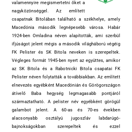
valamennyire megismertetni őket a
nagyközönséggel. Az említett
csapatnak Bitolában található a székhelye, amely
Macedónia második legnépesebb városa. Habár
1924-ben Omladina néven alapították, ami szerbül
ifjúságot jelent mégis a második világháború végéig
FK Pelister és SK Bitola neveken is szerepeltek.
Végleges formát 1945-ben nyert az együttes, amikor
az SK Bitola és a Rabotnicki Bitola csapatai FK
Pelister néven folytatták a továbbiakban. Az említett
elnevezés egyébként Macedónián és Görögországon
átívelő Baba hegység legmagasabb pontjáról
származtatható. A pelister név egyébként görögül
galambot jelent. A 60-as és 70-es években
alacsonyabb osztályú jugoszláv labdarúgó-
bajnokságokban szerepeltek és ezzel