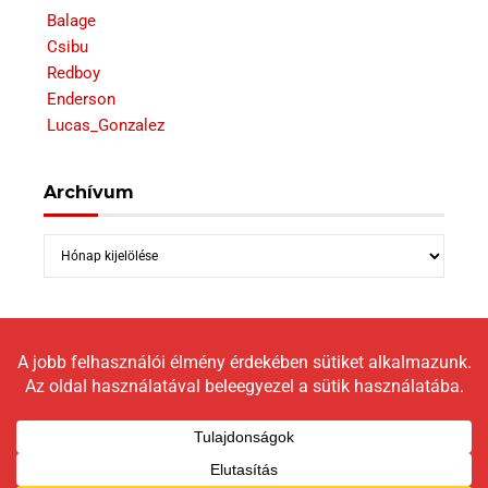
Balage
Csibu
Redboy
Enderson
Lucas_Gonzalez
Archívum
Archívum
Copyright © 2026 LokomotívBlog |
Graceful Theme by
Optima Themes
Impresszum
Állásfoglalás
Moderálási elveink