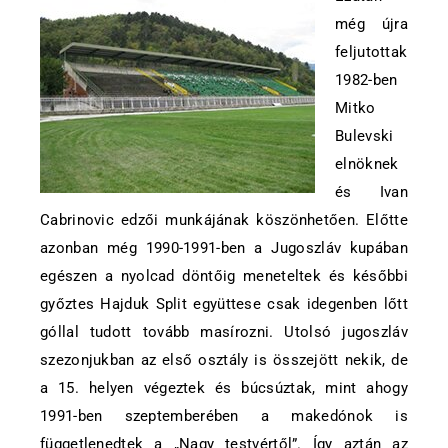
még újra
feljutottak
1982-ben
Mitko
Bulevski
elnöknek
és Ivan
Cabrinovic edzői munkájának köszönhetően. Előtte
azonban még 1990-1991-ben a Jugoszláv kupában
egészen a nyolcad döntőig meneteltek és későbbi
győztes Hajduk Split együttese csak idegenben lőtt
góllal tudott tovább masírozni. Utolsó jugoszláv
szezonjukban az első osztály is összejött nekik, de
a 15. helyen végeztek és búcsúztak, mint ahogy
1991-ben szeptemberében a makedónok is
függetlenedtek a „Nagy testvértől”. Így aztán az