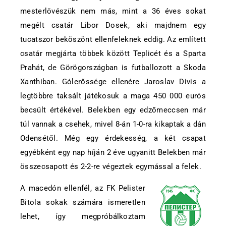
mesterlövészük nem más, mint a 36 éves sokat
megélt csatár Libor Dosek, aki majdnem egy
tucatszor beköszönt ellenfeleknek eddig. Az említett
csatár megjárta többek között Teplicét és a Sparta
Prahát, de Görögországban is futballozott a Skoda
Xanthiban. Gólerőssége ellenére Jaroslav Divis a
legtöbbre taksált játékosuk a maga 450 000 eurós
becsült értékével. Belekben egy edzőmeccsen már
túl vannak a csehek, mivel 8-án 1-0-ra kikaptak a dán
Odensétől. Még egy érdekesség, a két csapat
egyébként egy nap híján 2 éve ugyanitt Belekben már
összecsapott és 2-2-re végeztek egymással a felek.
A macedón ellenfél, az FK Pelister
Bitola sokak számára ismeretlen
lehet, így megpróbálkoztam