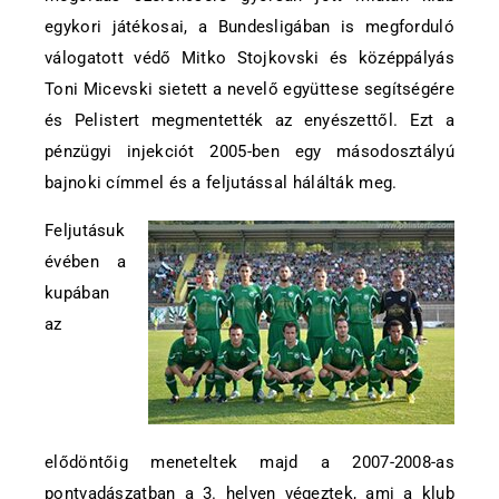
egykori játékosai, a Bundesligában is megforduló
válogatott védő Mitko Stojkovski és középpályás
Toni Micevski sietett a nevelő együttese segítségére
és Pelistert megmentették az enyészettől. Ezt a
pénzügyi injekciót 2005-ben egy másodosztályú
bajnoki címmel és a feljutással hálálták meg.
Feljutásuk
évében a
kupában
az
elődöntőig meneteltek majd a 2007-2008-as
pontvadászatban a 3. helyen végeztek, ami a klub