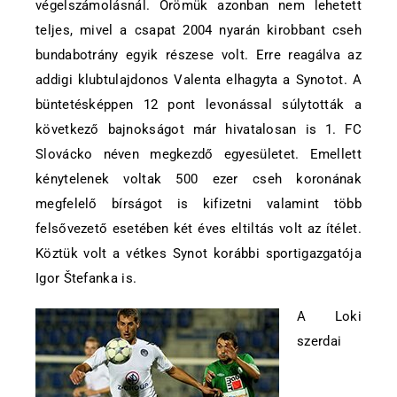
végelszámolásnál. Örömük azonban nem lehetett
teljes, mivel a csapat 2004 nyarán kirobbant cseh
bundabotrány egyik részese volt. Erre reagálva az
addigi klubtulajdonos Valenta elhagyta a Synotot. A
büntetésképpen 12 pont levonással súlytották a
következő bajnokságot már hivatalosan is 1. FC
Slovácko néven megkezdő egyesületet. Emellett
kénytelenek voltak 500 ezer cseh koronának
megfelelő bírságot is kifizetni valamint több
felsővezető esetében két éves eltiltás volt az ítélet.
Köztük volt a vétkes Synot korábbi sportigazgatója
Igor Štefanka is.
A Loki
szerdai