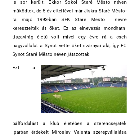
is sor került. Ekkor Sokol Staré Město néven
működtek, de 5 év elteltével már Jiskra Staré Město-
ra majd 1993-ban SFK Staré Město névre
keresztelték át őket. Ez az elnevezés mondhatni
tiszavirág életű volt mivel egy évre rá a cseh
nagyvállalat a Synot vette őket szárnyai alá, így FC
Synot Staré Město néven játszottak.
Ezt a
pálfordulást a klub életében a szerencsejáték
iparban érdekelt Miroslav Valenta szerepvállalása