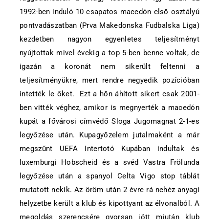
1992-ben induló 10 csapatos macedón első osztályú
pontvadászatban (Prva Мakedonska Fudbalska Liga)
kezdetben nagyon egyenletes teljesítményt
nyújtottak mivel évekig a top 5-ben benne voltak, de
igazán a koronát nem sikerült feltenni a
teljesítményükre, mert rendre negyedik pozícióban
intették le őket. Ezt a hőn áhított sikert csak 2001-
ben vitték véghez, amikor is megnyerték a macedón
kupát a fővárosi címvédő Sloga Jugomagnat 2-1-es
legyőzése után. Kupagyőzelem jutalmaként a már
megszűnt UEFA Intertotó Kupában indultak és
luxemburgi Hobscheid és a svéd Vastra Frölunda
legyőzése után a spanyol Celta Vigo stop táblát
mutatott nekik. Az öröm után 2 évre rá nehéz anyagi
helyzetbe került a klub és kipottyant az élvonalból. A
megoldás szerencsére gyorsan jött miután klub