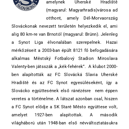
amelynek Uherské Hradiště
(magyarul: Magyarhradis)városa ad
otthont, amely Dél-Morvaország
Slováckonak nevezett területén helyezkedik el, ami
alig 80 km-re van Brnotól (magyarul: Brünn). Jelenleg
a Synot Liga élvonalában szerepelnek. Hazai
mérkőzéseit a 2003-ban épült 8121 fő befogadására
alkalmas Městský Fotbalový Stadion Miroslava
Valenty-ben játsszák a „kék-fehérek”. A klubot 2000-
ben alapították az FC Slovácká Slavia Uherské
Hradiště és az FC Synot egyesüléseként, így a
Slovácko együttesének első ránézésre nem éppen
veretes a történelme. A látszat azonban csal, hiszen
a FC Synot elődje a SK Staré Město együttese volt,
amelyet 1927-ben alapítottak. A második
világháború után 1948-ban első névváltoztatásukra