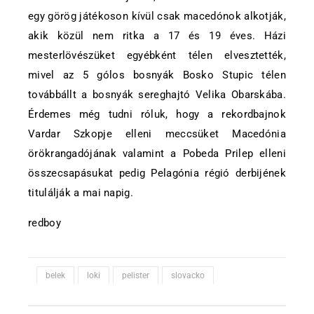
egy görög játékoson kívül csak macedónok alkotják,
akik közül nem ritka a 17 és 19 éves. Házi
mesterlövészüket egyébként télen elvesztették,
mivel az 5 gólos bosnyák Bosko Stupic télen
továbbállt a bosnyák sereghajtó Velika Obarskába.
Érdemes még tudni róluk, hogy a rekordbajnok
Vardar Szkopje elleni meccsüket Macedónia
örökrangadójának valamint a Pobeda Prilep elleni
összecsapásukat pedig Pelagónia régió derbijének
titulálják a mai napig.
redboy
belek
loki
pelister
slovacko