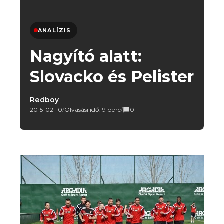
ANALÍZIS
Nagyító alatt:
Slovacko és Pelister
Redboy
2015-02-10
/
Olvasási idő: 9 perc
/
0