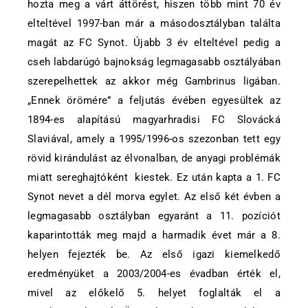
hozta meg a várt áttörést, hiszen több mint 70 év
elteltével 1997-ban már a másodosztályban találta
magát az FC Synot. Újabb 3 év elteltével pedig a
cseh labdarúgó bajnokság legmagasabb osztályában
szerepelhettek az akkor még Gambrinus ligában.
„Ennek örömére” a feljutás évében egyesültek az
1894-es alapítású magyarhradisi FC Slovácká
Slaviával, amely a 1995/1996-os szezonban tett egy
rövid kirándulást az élvonalban, de anyagi problémák
miatt sereghajtóként kiestek. Ez után kapta a 1. FC
Synot nevet a dél morva egylet. Az első két évben a
legmagasabb osztályban egyaránt a 11. pozíciót
kaparintották meg majd a harmadik évet már a 8.
helyen fejezték be. Az első igazi kiemelkedő
eredményüket a 2003/2004-es évadban érték el,
mivel az előkelő 5. helyet foglalták el a