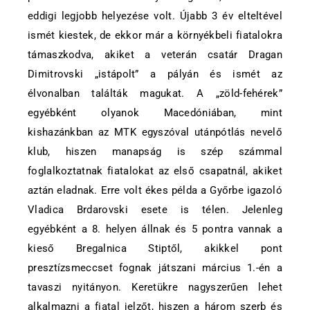
eddigi legjobb helyezése volt. Újabb 3 év elteltével
ismét kiestek, de ekkor már a környékbeli fiatalokra
támaszkodva, akiket a veterán csatár Dragan
Dimitrovski „istápolt” a pályán és ismét az
élvonalban találták magukat. A „zöld-fehérek”
egyébként olyanok Macedóniában, mint
kishazánkban az MTK egyszóval utánpótlás nevelő
klub, hiszen manapság is szép számmal
foglalkoztatnak fiatalokat az első csapatnál, akiket
aztán eladnak. Erre volt ékes példa a Győrbe igazoló
Vladica Brdarovski esete is télen. Jelenleg
egyébként a 8. helyen állnak és 5 pontra vannak a
kieső Bregalnica Stiptől, akikkel pont
presztízsmeccset fognak játszani március 1.-én a
tavaszi nyitányon. Keretükre nagyszerűen lehet
alkalmazni a fiatal jelzőt, hiszen a három szerb és