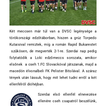
Két meccsen már túl van a DVSC legénysége a
törökországi edzőtáborban, hiszen a grúz Torpedo
Kutaisival remiztek, míg a román Rapid Bukarestet
szűkösen, de megverték 2-1-re. Szerdai nap pedig
folytatódik a Loki edzőmeccs sorozata, amikor
elsőnek a cseh 1.FC Slovackóval játszanak, majd a
macedón élvonalbeli FK Pelister Bitolával. A száraz
tények után lássuk, hogy mit lehet tudni erről a két
ellenfélről dióhéjban.
Szerdai első ellenfél elnevezése
ellenére cseh csapatról beszélünk,